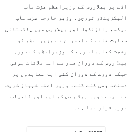
a
اڈے پر بیلاروس کے وزیراعظم عزت مآب
i
l
الیگزینڈر تورچن، وزیر خارجہ عزت مآب
میکسم رائزنکوف اور بیلاروس میں پاکستانی
سفارت خانے کے افسران نے وزیراعظم کو
رخصت کیا۔یاد رہے کہ وزیراعظم کے دورہ
بیلا روس کے دوران صدر سے اہم ملاقات ہوئی
جبکہ دورے کے دوران کئی اہم معاہدوں پر
دستخط بھی کئے گئے۔ وزیر اعظم شہباز شریف
نے اپنے دورہ بیلا روس کو اہم اور کامیاب
دورہ قرار دیا ہے۔