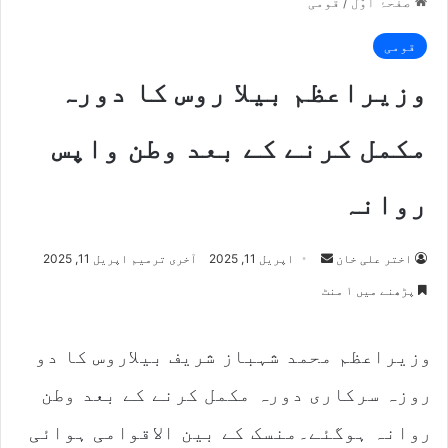
صفحۂ اوّل
/
قومی
قومی
وزیراعظم بیلا روس کا دورہ
مکمل کرنے کے بعد وطن واپس
روانہ
اختر علی خان
S
اپریل 11, 2025
آخری ترمیم اپریل 11, 2025
e
پڑھنے میں ۱ منٹ
n
d
وزیراعظم محمد شہباز شریف بیلاروس کا دو
a
n
روزہ سرکاری دورہ مکمل کرنے کے بعد وطن
e
m
روانہ ہوگئے۔منسک کے بین الاقوامی ہوائی