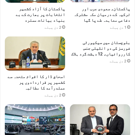
پاکستان، سعودی عرب اور
پاکستان کا آزاد کشمیر
ترکیہ کے درمیان مکہ مشترکہ
انتخابات پر بھارت کے بے
دفاعی معاہدہ طے پا گیا
بنیاد بیانات مسترد
1 دن پہلے
2 دن پہلے
بلوچستان میں سیکیورٹی
فورسز کی دو انٹیلی جنس
کارروائیاں، 12 دہشت گرد ہلاک
2 دن پہلے
اسحاق ڈار کا اقوام متحدہ سے
کشمیر پر قراردادوں پر
عملدرآمد کا مطالبہ
2 دن پہلے