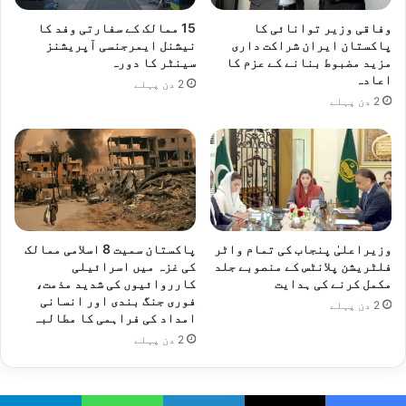
وفاقی وزیر توانائی کا
15 ممالک کے سفارتی وفد کا
پاکستان ایران شراکت داری
نیشنل ایمرجنسی آپریشنز
مزید مضبوط بنانے کے عزم کا
سینٹر کا دورہ
اعادہ
2 دن پہلے
2 دن پہلے
وزیراعلیٰ پنجاب کی تمام واٹر
پاکستان سمیت 8 اسلامی ممالک
فلٹریشن پلانٹس کے منصوبے جلد
کی غزہ میں اسرائیلی
مکمل کرنے کی ہدایت
کارروائیوں کی شدید مذمت،
فوری جنگ بندی اور انسانی
2 دن پہلے
امداد کی فراہمی کا مطالبہ
2 دن پہلے