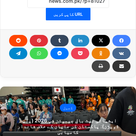
URL کاپی کریں
کھیل
ایشیائی نیٹ بال چیمپئن شپ 2026 (پلیٹ
ڈویژن): پاکستان کی جاپان کے خلاف شاندار
کامیابی