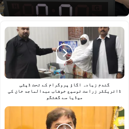
گ
ن
د
م
ز
ی
ا
د
ہ
ا
گندم زیادہ اگاؤ پروگرام کے تحت ڈپٹی
گ
ڈائریکٹر زراعت توسیع خوشاب عبدالماجد خان کی
ا
میڈیا سے گفتگو
ؤ
پ
پ
ر
ا
و
ک
گ
س