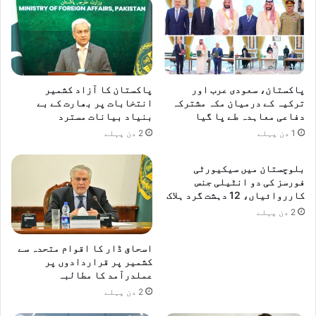
پاکستان، سعودی عرب اور
پاکستان کا آزاد کشمیر
ترکیہ کے درمیان مکہ مشترکہ
انتخابات پر بھارت کے بے
دفاعی معاہدہ طے پا گیا
بنیاد بیانات مسترد
1 دن پہلے
2 دن پہلے
بلوچستان میں سیکیورٹی
فورسز کی دو انٹیلی جنس
کارروائیاں، 12 دہشت گرد ہلاک
2 دن پہلے
اسحاق ڈار کا اقوام متحدہ سے
کشمیر پر قراردادوں پر
عملدرآمد کا مطالبہ
2 دن پہلے