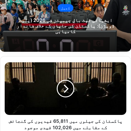
کھیل
ایشیائی نیٹ بال چیمپئن شپ 2026 (پلیٹ
ڈویژن): پاکستان کی جاپان کے خلاف شاندار
کامیابی
پ
ا
ک
س
ت
ا
ن
ک
ی
ج
پاکستان کی جیلوں میں 65,811 قیدیوں کی گنجائش
ی
کے مقابلے میں 102,026 قیدی موجود