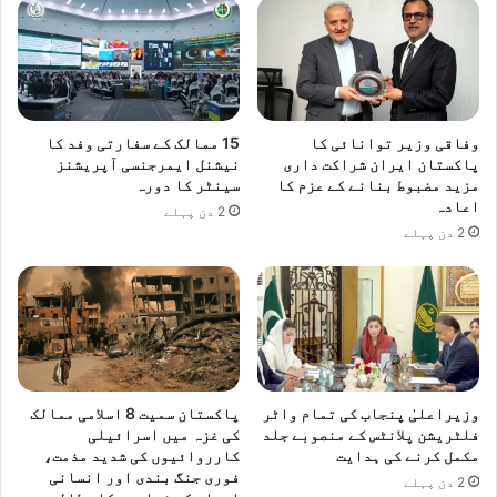
وفاقی وزیر توانائی کا
15 ممالک کے سفارتی وفد کا
پاکستان ایران شراکت داری
نیشنل ایمرجنسی آپریشنز
مزید مضبوط بنانے کے عزم کا
سینٹر کا دورہ
اعادہ
2 دن پہلے
2 دن پہلے
وزیراعلیٰ پنجاب کی تمام واٹر
پاکستان سمیت 8 اسلامی ممالک
فلٹریشن پلانٹس کے منصوبے جلد
کی غزہ میں اسرائیلی
مکمل کرنے کی ہدایت
کارروائیوں کی شدید مذمت،
فوری جنگ بندی اور انسانی
2 دن پہلے