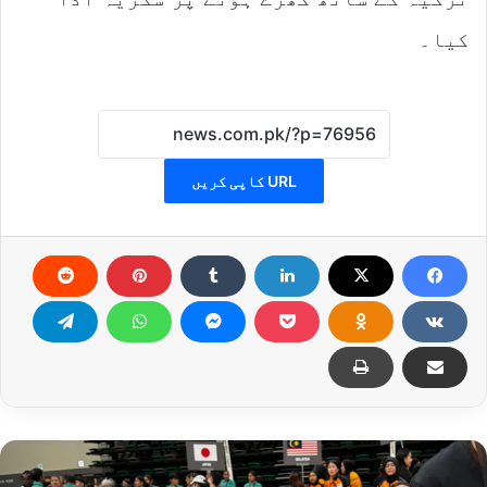
کیا۔
URL کاپی کریں