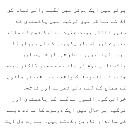
d
بولو میں ایک ہوٹل میں لگنے والی تباہ کن
a
n
آگ کے تناظر میں ترکیہ میں پاکستان کے
e
m
سفیر ڈاکٹر یوسف جنید نے ترک قوم کے ساتھ
a
تعزیت اور اظہار یکجہتی کے لیے بولو کا
i
l
دورہ کیا۔وزیر اعظم شہباز شریف اور
پاکستانی قوم کی جانب سے سفیر ڈاکٹر یوسف
جنید نے افسوسناک واقعے میں قیمتی جانوں
کے ضیاع کے لیے دلی تعزیت اور فاتحہ
خوانی کی۔ انہوں نے کہا کہ پاکستان اور
ترکیہ ہر حال میں ایک دوسرے کا ساتھ دینے
کی شاندار تاریخ رکھتے ہیں۔ ہمارے دل ایک