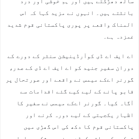
ساتھ دھڑکتے ہیں اور ہم خوشی اور درد
بانٹتے ہیں۔ انہوں نے مزید کہا کہ اس
المناک واقعے پر پوری پاکستانی قوم شدید
غمزدہ ہے۔
اے ایف اے ڈی کوآرڈینیشن سنٹر کے دورے کے
دوران سفیر جنید کو اے ایف اے ڈی کے صدر،
گورنر اےکے میمس نے واقعے اور صورتحال پر
قابو پانے کے لیے کیے گئے اقدامات سے
آگاہ کیا۔ گورنر اےکے میمس نے سفیر کا
اظہار یکجہتی کے لیے دورہ کرنے اور
پاکستانی قوم کا دکھ کی اس گھڑی میں
ترکیہ کے ساتھ کھڑے ہونے پر شکریہ ادا