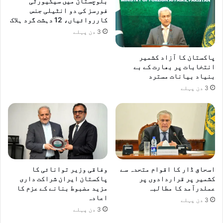
بلوچستان میں سیکیورٹی
فورسز کی دو انٹیلی جنس
کارروائیاں، 12 دہشت گرد ہلاک
3 دن پہلے
پاکستان کا آزاد کشمیر
انتخابات پر بھارت کے بے
بنیاد بیانات مسترد
3 دن پہلے
اسحاق ڈار کا اقوام متحدہ سے
وفاقی وزیر توانائی کا
کشمیر پر قراردادوں پر
پاکستان ایران شراکت داری
عملدرآمد کا مطالبہ
مزید مضبوط بنانے کے عزم کا
اعادہ
3 دن پہلے
3 دن پہلے