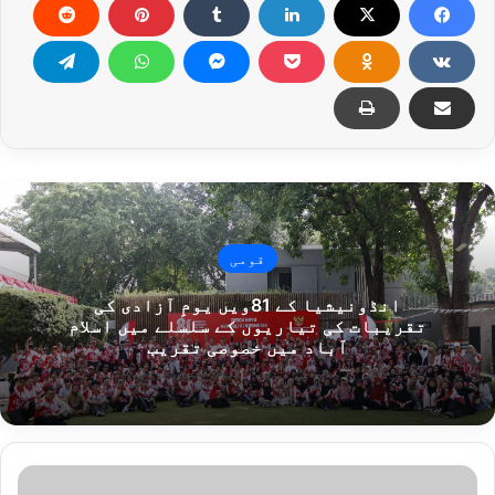
قومی
انڈونیشیا کے 81ویں یومِ آزادی کی
تقریبات کی تیاریوں کے سلسلے میں اسلام
آباد میں خصوصی تقریب
ش