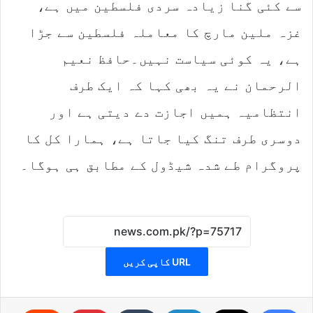
سے کئی گنا زیادہ سردی فلسطین میں ہے،
غزہ ملین مارچ کا معاملہ فلسطین سے جڑا
ہے، یہ کوئی سیاست نہیں۔حافظ نعیم
الرحمان نے یہ بھی کہا کہ ایک طرف
انتظامیہ ہمیں اجازت دے دیتی ہے اور
دوسری طرف تنگ کیا جاتا ہے، ہمارا کل کا
پروگرام طے شدہ شیڈول کے مطابق ہی ہوگا۔
URL کاپی کریں