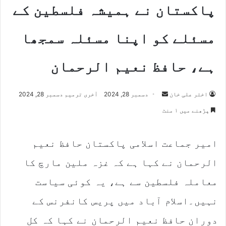
پاکستان نے ہمیشہ فلسطین کے
مسئلے کو اپنا مسئلہ سمجھا
ہے، حافظ نعیم الرحمان
اختر علی خان
S
دسمبر 28, 2024
آخری ترمیم دسمبر 28, 2024
e
پڑھنے میں ۱ منٹ
n
d
امیر جماعت اسلامی پاکستان حافظ نعیم
a
n
الرحمان نے کہا ہے کہ غزہ ملین مارچ کا
e
m
معاملہ فلسطین سے ہے، یہ کوئی سیاست
a
نہیں۔اسلام آباد میں پریس کانفرنس کے
i
l
دوران حافظ نعیم الرحمان نے کہا کہ کل