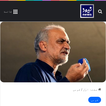
تلاش کیجیے
قائمة
صفحۂ اوّل
/
قومی
قومی