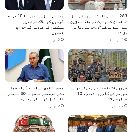
م
ع
د
ا
ا
283 سالہ پاکستانی برتن ساز
صدر اور وزیراعظم کا 10 دہشت
ئ
خاندان کے وارث کو جنگ دے ژین
گردوں کو ہلاک کرنے پر
و
د
میں تہذیب کے "روحانی بھائی”
سیکیورٹی فورسز کو خراجِ
ی
ک
مل گئے
تحسین
س
ر
1 دن پہلے
2 دن پہلے
ش
د
ہ
ی
ی
د
م
ک
م
ل
خیبرپختونخوا میں سیکیورٹی
محسن نقوی کی اسلام آباد سیف
ف
فورسز کی کارروائیاں، 10
سٹی توسیعی منصوبہ 30 ستمبر
و
خوارج ہلاک
تک مکمل کرنے کی ہدایت
ج
2 دن پہلے
2 دن پہلے
ی
ا
ع
ز