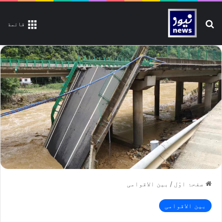
تلاش کیجیے
قائمة
صفحۂ اوّل
/
بین الاقوامی
بین الاقوامی