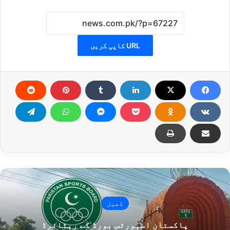
URL کاپی کریں
کھیل
پاکستان اسپورٹس بورڈ کے ریٹائرڈ