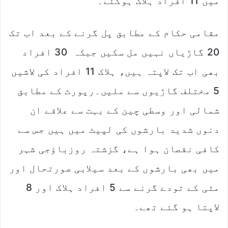
میں 11 افراد ہلاک ہوگئے۔
مقامی حکام کے مطابق پل گرنے کے بعد اب تک
20 گاڑیاں نہیں مل سکیں جبکہ 30 افراد
بھی اب تک لاپتہ ہیں، ہلاک 11 افراد کی لاشیں
5 مختلف گاڑیوں سے ملیں۔رپورٹ کے مطابق
شمالی اور وسطی چین کے بہت سے علاقے ان
دنوں شدید بارشوں کی لپیٹ میں ہیں جس سے
کافی نقصان ہوا ہے، گزشتہ روزباؤجی شہر
میں بھی بارشوں کے بعد سیلابی صورتحال اور
مٹی کے تودے گرنے سے 5 افراد ہلاک اور 8
لاپتا ہو گئے تھے۔