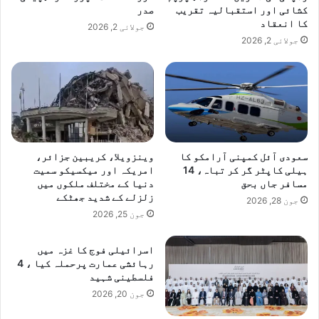
کشائی اور استقبالیہ تقریب
صدر
ی
کا انعقاد
آ
جولائی 2, 2026
ئ
جولائی 2, 2026
و
ٹ
پ
ر
ڈ
ک
ل
سعودی آئل کمپنی آرامکو کا
وینزویلا، کریبین جزائر،
ی
ہیلی کاپٹر گر کر تباہ، 14
امریکہ اور میکسیکو سمیت
ئ
مسافر جاں بحق
دنیا کے مختلف ملکوں میں
ر
زلزلے کے شدید جھٹکے
جون 28, 2026
ک
جون 25, 2026
ر
د
اسرائیلی فوج کا غزہ میں
ی
رہائشی عمارت پرحملہ کیا ، 4
فلسطینی شہید
جون 20, 2026