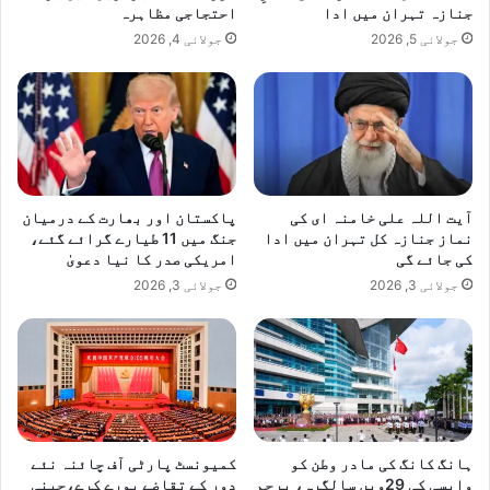
جنازہ تہران میں ادا
احتجاجی مظاہرہ
ا
جولائی 5, 2026
جولائی 4, 2026
ن
ن
ے
ا
ن
ن
گ
ز
آیت اللہ علی خامنہ ای کی
پاکستان اور بھارت کے درمیان
4
نماز جنازہ کل تہران میں ادا
جنگ میں 11 طیارے گرائے گئے،
6
کی جائے گی
امریکی صدر کا نیا دعویٰ
7
جولائی 3, 2026
جولائی 3, 2026
ر
ن
ز
3
ک
ھ
ل
ا
ہانگ کانگ کی مادر وطن کو
کمیونسٹ پارٹی آف چائنہ نئے
ڑ
واپسی کی 29ویں سالگرہ، پرچم
دور کے تقاضے پورے کرے،چینی