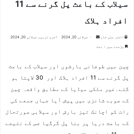
سیلاب کے باعث پل گرنے سے 11
افراد ہلاک
اختر علی خان
S
جولائی 20, 2024
آخری ترمیم جولائی 20, 2024
e
پڑھنے میں ۱ منٹ
n
d
چین میں طوفانی بارشوں اور سیلاب کے باعث
a
n
پل گرنے سے 11 افراد ہلاک اور 30 لاپتا ہو
e
m
گئے۔غیر ملکی میڈیا کے مطابق واقعہ چین
a
کے صوبے شانزی میں پیش آیا جہاں جمعے کی
i
l
رات کو اچانک تیز بارش اور سیلابی صورتحال
کے باعث دریا پر بنا پل گرگیا جس کے نتیجے