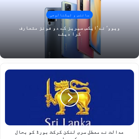
سائنس و ٹیکنالوجی
ویوو‘ نے ’ایکس سیریز کے دو فونز متعارف
کرا دیئے
ع
د
ا
ل
ت
ن
ے
م
ع
ط
عدالت نے معطل سری لنکن کرکٹ بورڈ کو بحال
ل
کردیا