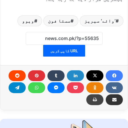
’وائے‘ سیریز
سستا فون
ویوو
URL کاپی کریں