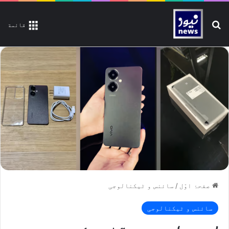
تلاش کیجیے
قائمة
صفحۂ اوّل
/
سائنس و ٹیکنالوجی
سائنس و ٹیکنالوجی