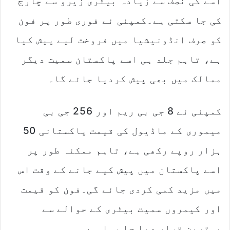
اسے کی نصف سے زیادہ بیٹری زیرو سے چارج
کی جا سکتی ہے۔کمپنی نے فوری طور پر فون
کو صرف انڈونیشیا میں فروخت لیے پیش کیا
ہے، تاہم جلد ہی اسے پاکستان سمیت دیگر
ممالک میں بھی پیش کردیا جائے گا۔
کمپنی نے 8 جی بی ریم اور 256 جی بی
میموری کے ماڈیول کی قیمت پاکستانی 50
ہزار روپے رکھی ہے، تاہم ممکنہ طور پر
اسے پاکستان میں پیش کیے جانے کے وقت اس
میں مزید کمی کردی جائے گی۔فون کو قیمت
اور کیمروں سمیت بیٹری کے حوالے سے
بہترین قرار دیا جا رہا ہے۔