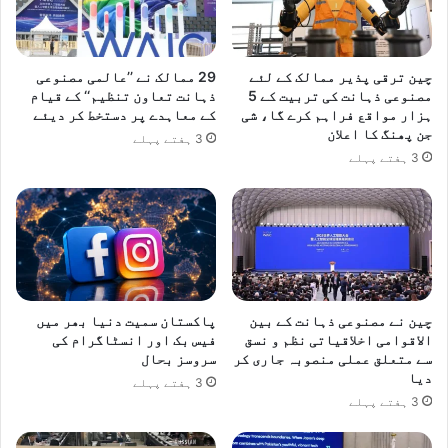
چین ترقی پذیر ممالک کے لئے
29 ممالک نے ’’عالمی مصنوعی
مصنوعی ذہانت کی تربیت کے 5
ذہانت تعاون تنظیم‘‘ کے قیام
ہزار مواقع فراہم کرے گا، شی
کے معاہدے پر دستخط کر دیئے
جن پھنگ کا اعلان
3 ہفتے پہلے
3 ہفتے پہلے
چین نے مصنوعی ذہانت کے بین
پاکستان سمیت دنیا بھر میں
الاقوامی اخلاقیاتی نظم و نسق
فیس بک اور انسٹاگرام کی
سے متعلق عملی منصوبہ جاری کر
سروسز بحال
دیا
3 ہفتے پہلے
3 ہفتے پہلے