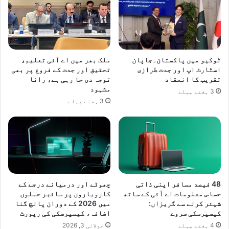
ٹوکیو میں پاکستان۔جاپان
ملک بھر میں اے آئی تعلیم،
اسٹارٹ اپ اور جدت طرازی
تحقیق اور جدت کے فروغ پر بھی
تقریب کا انعقاد
توجہ دی جا رہی ہے، رانا
مشہود
3 ہفتے پہلے
3 ہفتے پہلے
48 فیصد مسافر اپنی ذاتی
چھوٹے اور درمیانے درجے کے
حساس معلومات اے آئی کے ساتھ
کاروباروں پر سائبر حملوں
شیئر کرنے سے گریزاں:
میں 2026 کے دوران پانچ گنا
کیسپرسکی سروے
اضافہ، کیسپرسکی کی رپورٹ
4 ہفتے پہلے
جولائی 3, 2026