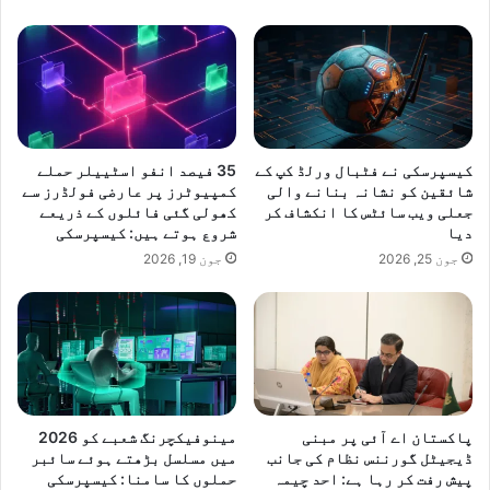
کیسپرسکی نے فٹبال ورلڈ کپ کے
35 فیصد انفو اسٹییلر حملے
شائقین کو نشانہ بنانے والی
کمپیوٹرز پر عارضی فولڈرز سے
جعلی ویب سائٹس کا انکشاف کر
کھولی گئی فائلوں کے ذریعے
دیا
شروع ہوتے ہیں: کیسپرسکی
جون 25, 2026
جون 19, 2026
پاکستان اے آئی پر مبنی
مینوفیکچرنگ شعبے کو 2026
ڈیجیٹل گورننس نظام کی جانب
میں مسلسل بڑھتے ہوئے سائبر
پیش رفت کر رہا ہے: احد چیمہ
حملوں کا سامنا: کیسپرسکی