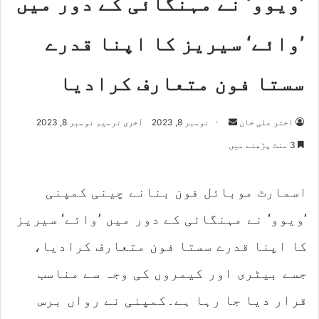
’ویوو‘ نے مہنگائی کے دور میں
’وائے‘ سیریز کا اپنا قدرے
سستا فون متعارف کرادیا
اختر علی خان
S
نومبر 8, 2023
آخری ترمیم نومبر 8, 2023
e
3 منٹ پڑھنے میں
n
d
اسمارٹ موبائل فون بنانے چینی کمپنی
a
n
’ویوو‘ نے مہنگائی کے دور میں ’وائے‘ سیریز
e
m
کا اپنا قدرے سستا فون متعارف کرادیا،
a
جسے بیٹری اور کیمروں کی وجہ سے مناسب
i
l
قرار دیا جا رہا ہے۔کمپنی نے رواں برس