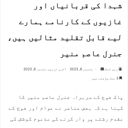
شہدا کی قربانیاں اور
غازیوں کے کارنامے ہمارے
لیے قابل تقلید مثالیں ہیں،
جنرل عاصم منیر
ویب ڈسک
S
ستمبر 6, 2023
آخری ترمیم ستمبر 6, 2023
e
3 منٹ پڑھنے میں
n
d
پاک فوج کے سربراہ جنرل عاصم منیر کا
a
n
کہنا ہے کہ بعض عناصر نے عوام اور فوج کے
e
m
مقدم رشتے پر وار کرنے کی مذموم کوشش کی
a