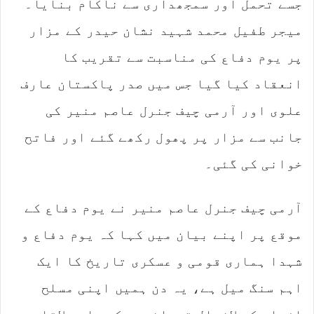
جسے تحمل اور سمجھداری سے ناکام بنایا۔
i
l
میجر طفیل محمد شہید نشان حیدر کے مزار
پر یوم دفاع کی مناسبت سے تقریب کا
انعقاد کیا گیا جس میں صدر پاکستان عارف
علوی اور آرمی چیف جنرل عاصم منیر کی
جانب سے مزار پر پھول رکھے گئے اور فاتح
خوانی کی گئی۔
آرمی چیف جنرل عاصم منیر نے یوم دفاع کے
موقع پر اپنے بیان میں کہا کہ یوم دفاع و
شہدا ہماری قومی و عسکری تاریخ کا ایک
اہم سنگ میل ہے، یہ دن ہمیں اپنی مسلح