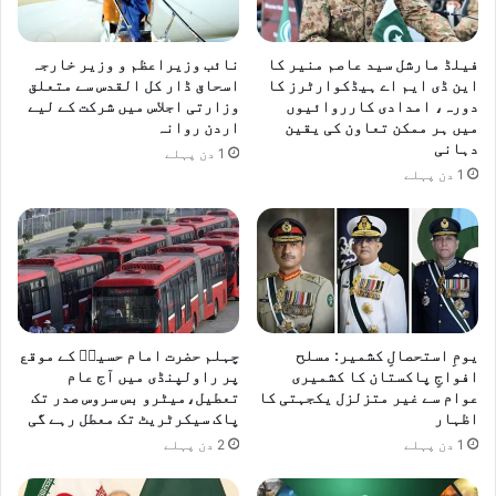
فیلڈ مارشل سید عاصم منیر کا
نائب وزیراعظم و وزیر خارجہ
این ڈی ایم اے ہیڈکوارٹرز کا
اسحاق ڈار کل القدس سے متعلق
دورہ، امدادی کارروائیوں
وزارتی اجلاس میں شرکت کے لیے
میں ہر ممکن تعاون کی یقین
اردن روانہ
دہانی
1 دن پہلے
1 دن پہلے
یومِ استحصالِ کشمیر: مسلح
چہلم حضرت امام حسینؓ کے موقع
افواجِ پاکستان کا کشمیری
پر راولپنڈی میں آج عام
عوام سے غیر متزلزل یکجہتی کا
تعطیل،میٹرو بس سروس صدر تک
اظہار
پاک سیکرٹریٹ تک معطل رہے گی
1 دن پہلے
2 دن پہلے