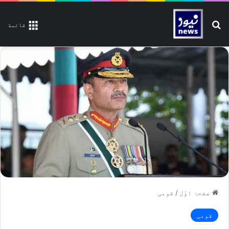
تلاش کیجیے
قائمة
صفحۂ اوّل
/
قومی
قومی