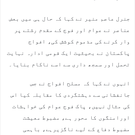
جنرل عاصم منیر نے کہا کہ حال ہی میں بعض
عناصر نے عوام اور فوج کے مقدم رشتے پر
وار کرنے کی مذموم کوشش کی، افواج
پاکستان نے بحیثیت ایک قومی ادارہ نہایت
تحمل اور سمجھ داری سے اسے ناکام بنایا۔
انہوں نے کہا کہ مسلح افواج نے جس
جانفشانی سے دہشتگردی کا مقابلہ کیا اس
کی مثال نہیں، پاک فوج عوام کی خواہشات
اورامنگوں کا محور ہے، مضبوط معیشت
مضبوط دفاع کے لیے ناگزیرہے، باہمی