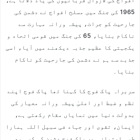
افواج کی لازوال قربانیوں کی یاد دلاتا ہے،
1965 کی جنگ میں مسلح افواج نے دشمن کی
جارحیت کو جرات، پیشہ ورانہ مہارت سے
ناکام بنایا، 65 کی جنگ میں قومی اتحاد و
یکجہتی کا عظیم جذبہ دیکھنے میں آیا، اسی
جذبے سے ہم نے دشمن کی جارحیت کو ناکام
بنایا۔
سربراہ پاک فوج کا کہنا تھا پاک فوج اپنے
نظم و ضبط اور اعلیٰ پیشہ ورانہ معیار کی
بدولت دنیا میں نمایاں مقام رکھتی ہے،
ایمان، تقوی اور جہاد فی سبیل اللہ ہمارا
طرہ امتیاز ہے، پاک فوج دشمن کی کسی بھی