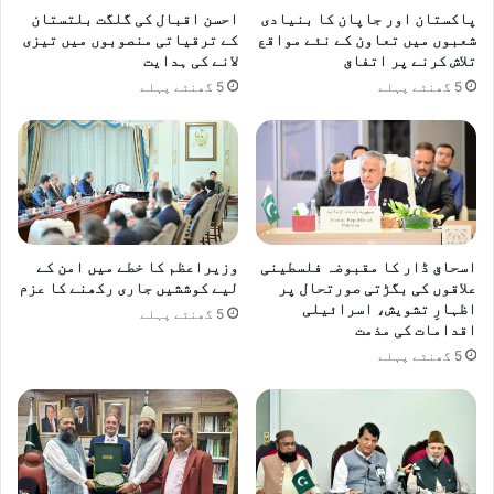
س
پاکستان اور جاپان کا بنیادی
احسن اقبال کی گلگت بلتستان
و
م
شعبوں میں تعاون کے نئے مواقع
کے ترقیاتی منصوبوں میں تیزی
گ
ا
تلاش کرنے پر اتفاق
لانے کی ہدایت
ئ
ن
5 گھنٹے پہلے
5 گھنٹے پہلے
ی
ی
ر
ی
م
ا
ن
ڈ
پ
اسحاق ڈار کا مقبوضہ فلسطینی
وزیراعظم کا خطے میں امن کے
ر
علاقوں کی بگڑتی صورتحال پر
لیے کوششیں جاری رکھنے کا عزم
پ
اظہارِ تشویش، اسرائیلی
5 گھنٹے پہلے
و
اقدامات کی مذمت
ل
5 گھنٹے پہلے
ی
س
ک
ے
ح
و