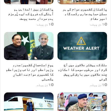
ا
ل
پاکستان کشمیری عوام کی ہر
پاکستان بین المذاہب ہم
ممکن حمایت جاری رکھے گا،
آہنگی کے فروغ کے لیے پُرعزم
ے
امیر مقام
ہے، سردار محمد یوسف
1 دن پہلے
1 دن پہلے
ملک کے بیشتر علاقوں میں آج
یومِ استحصالِ کشمیر: صدر،
گرم اور مرطوب موسم کا امکان،
وزیراعظم اور نائب وزیراعظم
چند علاقوں میں بارش کی پیش
کا کشمیری عوام سے اظہارِ
گوئی
یکجہتی
1 دن پہلے
1 دن پہلے