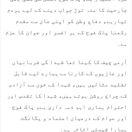
جارحیت کا منہ توڑ جواب دینے کے لیے ہردم
تیارہے، دفاع وطن کو اپنی جان سے مقدم
رکھنا پاک فوج کے ہر افسر اور جوان کا عزم
ہے۔
آرمی چیف کا کہنا تھا شہدا کی قربانیاں
اور غازیوں کے کارنامے ہمارے لیے قابل
تقلید مثالیں ہیں، شہدا کے خون سے آزادی
کے چراغ روشن ہوتے ہیں، شہدا کا تقدس اور
احترام ہماری اہم ذمہ داری ہے، پاک فوج
اور عوام کے درمیان اعتماد و یگانگت
ہمارا قیمتی اثاثہ ہے۔