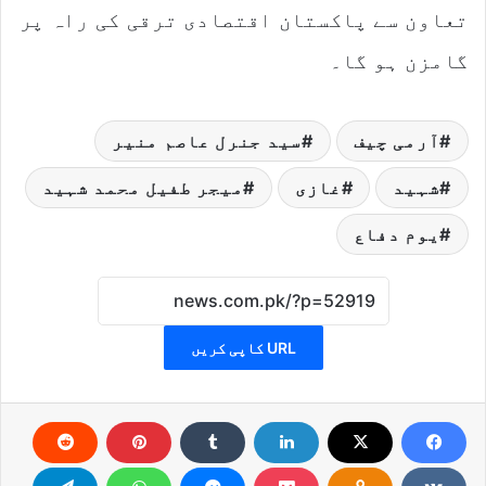
تعاون سے پاکستان اقتصادی ترقی کی راہ پر
گامزن ہو گا۔
آرمی چیف
سید جنرل عاصم منیر
شہید
غازی
میجر طفیل محمد شہید
یوم دفاع
URL کاپی کریں