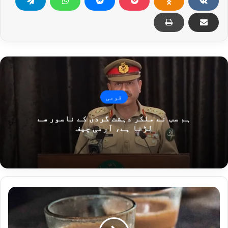
قومی
ہم سب نے ملکر دہشت گردی کے ناسور سے
لڑنا ہے، آرمی چیف
ب
ڑ
ھ
ت