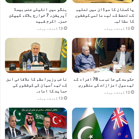
پاکستان کا سوڈان میں تعلیم
ہنگو میں انٹیلی جنس بیسڈ
کے تحفظ کے لیے عالمی کوششوں
آپریشن، 7 خوارج ہلاک، کیپٹن
کا مطالبہ
حمزہ اکرم شہید
13 گھنٹے پہلے
13 گھنٹے پہلے
حکومت کی جانب سے 78 افراد کے
نائب وزیراعظم کا علاقائی امن
لیے سول اعزازات کی منظوری
کے لیے آسیان کی کوششوں کی
حمایت کا اعادہ
13 گھنٹے پہلے
13 گھنٹے پہلے