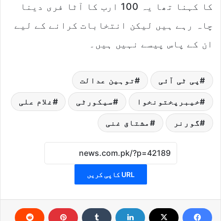
کا کہنا تھا یہ 100 ارب کا آٹا فری دینا
چاہ رہے ہیں لیکن انتخابات کرانے کے لیے
ان کے پاس پیسے نہیں ہیں۔
پی ٹی آئی
توہین عدالت
خیبرپختونخوا
سیکورٹی
غلام علی
گورنر
مشتاق غنی
URL کاپی کریں