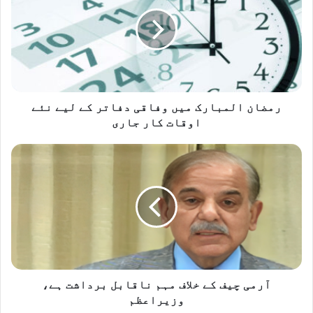
میں
وفاقی
دفاتر
کے
لیے
نئے
اوقات
کار
رمضان المبارک میں وفاقی دفاتر کے لیے نئے
جاری
اوقات کار جاری
آرمی
چیف
کے
خلاف
مہم
ناقابل
برداشت
ہے،
وزیراعظم
آرمی چیف کے خلاف مہم ناقابل برداشت ہے،
وزیراعظم