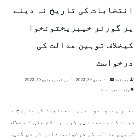
انتخابات کی تاریخ نہ دینے
پر گورنر خیبرپختونخوا
کیخلاف توہین عدالت کی
درخواست
Send
ویب ڈسک
مارچ 20, 2023
آخری ترمیم مارچ 20, 2023
an
پڑھنے میں ۱ منٹ
email
خیبر پختونخوا میں انتخابات کی تاریخ نہ
دینے کے معاملے پر گورنر غلام علی کے خلاف
توہین عدالت کی درخواست دائر کر دی گئی۔