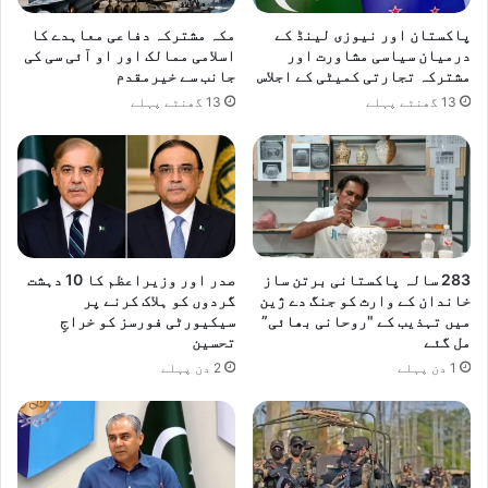
پاکستان اور نیوزی لینڈ کے
مکہ مشترکہ دفاعی معاہدے کا
درمیان سیاسی مشاورت اور
اسلامی ممالک اور او آئی سی کی
مشترکہ تجارتی کمیٹی کے اجلاس
جانب سے خیرمقدم
13 گھنٹے پہلے
13 گھنٹے پہلے
283 سالہ پاکستانی برتن ساز
صدر اور وزیراعظم کا 10 دہشت
خاندان کے وارث کو جنگ دے ژین
گردوں کو ہلاک کرنے پر
میں تہذیب کے "روحانی بھائی”
سیکیورٹی فورسز کو خراجِ
مل گئے
تحسین
1 دن پہلے
2 دن پہلے