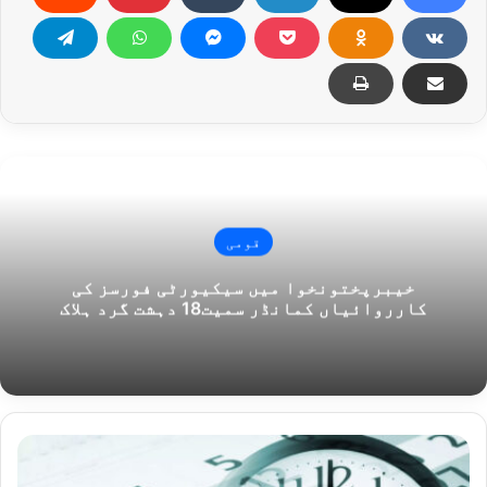
قومی
خیبرپختونخوا میں سیکیورٹی فورسز کی
کارروائیاں کمانڈر سمیت18 دہشت گرد ہلاک
رمضان
المبارک