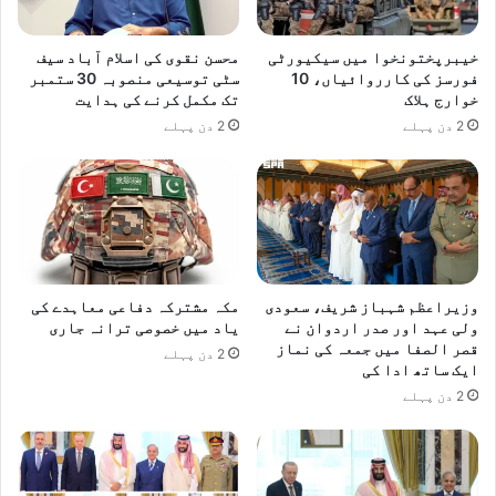
خیبرپختونخوا میں سیکیورٹی
محسن نقوی کی اسلام آباد سیف
فورسز کی کارروائیاں، 10
سٹی توسیعی منصوبہ 30 ستمبر
خوارج ہلاک
تک مکمل کرنے کی ہدایت
2 دن پہلے
2 دن پہلے
وزیراعظم شہباز شریف، سعودی
مکہ مشترکہ دفاعی معاہدے کی
ولی عہد اور صدر اردوان نے
یاد میں خصوصی ترانہ جاری
قصر الصفا میں جمعہ کی نماز
2 دن پہلے
ایک ساتھ ادا کی
2 دن پہلے