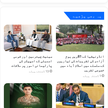
یہ بھی پڑھیے
انڈونیشیا کے 81ویں یومِ
سینیٹ چیئرمین اور قومی
آزادی کی تقریبات کی تیاریوں
اسمبلی کے اسپیکر کی
کے سلسلے میں اسلام آباد میں
پارلیمانی امور پر ملاقات
خصوصی تقریب
13 گھنٹے پہلے
1 گھنٹہ پہلے