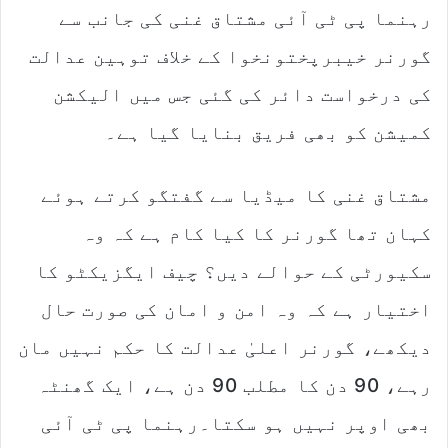
رہنما پی ٹی آئی مشتاق غنی کی جانب سے
گورنر خیبرپختونخوا کے خلاف توہین عدالت
کی درخواست دائر کی گئی جس میں الیکشن
کمیشن کو بھی فریق بنایا گیا ہے۔
مشتاق غنی کا میڈیا سے گفتگو کرتے ہوئے
کہان تھا گورنر کا کیا کام ہے کہ وہ
سکیورٹی کے حوالے دیں؟ چیف ایگزیکٹو کا
اختیار ہے کہ وہ امن و امان کی صورت حال
دیکھے، گورنر اعلیٰ عدالت کا حکم نہیں مان
رہے، 90 دن کا مطلب 90 دن ہے، ایک گھنٹہ
بھی اوپر نہیں ہو سکتا۔رہنما پی ٹی آئی