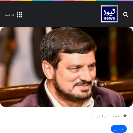
تلاش کیجیے
قائمة
صفحۂ اوّل
/
قومی
قومی