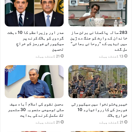
283 سالہ پاکستانی برتن ساز
صدر اور وزیراعظم کا 10 دہشت
خاندان کے وارث کو جنگ دے ژین
گردوں کو ہلاک کرنے پر
میں تہذیب کے "روحانی بھائی”
سیکیورٹی فورسز کو خراجِ
مل گئے
تحسین
13 گھنٹے پہلے
21 گھنٹے پہلے
خیبرپختونخوا میں سیکیورٹی
محسن نقوی کی اسلام آباد سیف
فورسز کی کارروائیاں، 10
سٹی توسیعی منصوبہ 30 ستمبر
خوارج ہلاک
تک مکمل کرنے کی ہدایت
21 گھنٹے پہلے
21 گھنٹے پہلے