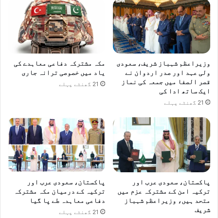
وزیراعظم شہباز شریف، سعودی
مکہ مشترکہ دفاعی معاہدے کی
ولی عہد اور صدر اردوان نے
یاد میں خصوصی ترانہ جاری
قصر الصفا میں جمعہ کی نماز
21 گھنٹے پہلے
ایک ساتھ ادا کی
21 گھنٹے پہلے
پاکستان، سعودی عرب اور
پاکستان، سعودی عرب اور
ترکیہ امن کے مشترکہ عزم میں
ترکیہ کے درمیان مکہ مشترکہ
متحد ہیں، وزیراعظم شہباز
دفاعی معاہدہ طے پا گیا
شریف
21 گھنٹے پہلے