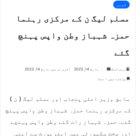
قومی
مسلم لیگ ن کے مرکزی رہنما
حمزہ شہباز وطن واپس پہنچ
گئے
Send
ویب ڈسک
مارچ 14, 2023
آخری ترمیم مارچ 14, 2023
an
پڑھنے میں ۱ منٹ
email
سابق وزیر اعلیٰ پنجاب اور مسلم لیگ ( ن )
کے مرکزی رہنما حمزہ شہباز وطن واپس پہنچ
گئے۔حمزہ شہباز رات گئے وطن واپس پہنچے
اور سخت سکیورٹی میں ایئرپورٹ سے اپنی