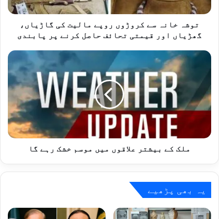
گاڑیاں،
گھڑیاں
اور
توشہ خانہ سے کروڑوں روپے مالیت کی گاڑیاں،
قیمتی
گھڑیاں اور قیمتی تحائف حاصل کرنے پر پابندی
تحائف
حاصل
ملک
کرنے
کے
پر
بیشتر
پابندی
علاقوں
میں
موسم
خشک
رہے
گا
ملک کے بیشتر علاقوں میں موسم خشک رہے گا
یہ بھی پڑھیے