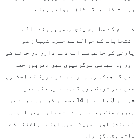
رہائش گاہ ماڈل ٹاؤن روانہ ہوئے۔
ذرائع کے مطابق پنجاب میں ہونے والے
انتخابات کے حوالے سے حمزہ شہباز کو
پارٹی کی جانب سے اہم ذمہ داری دی جائے گی
اور وہ سیاسی سرگرمیوں میں بھرپور حصہ
لیں گے جبکہ وہ پارلیمانی بورڈ کے اجلاسوں
میں بھی شریک ہوں گے۔یاد رہے کہ حمزہ
شہباز 3 ماہ قبل 14 دسمبر کو نجی دورے پر
بیرون ملک روانہ ہوئے تھے اور پھر انہوں
نے لندن اور امریکہ میں اپنے اہلخانہ کے
ساتھ وقت گزارا۔