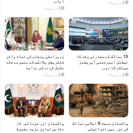
اعادہ
2 دن پہلے
2 دن پہلے
15 ممالک کے سفارتی وفد کا
وزیراعلیٰ پنجاب کی تمام واٹر
نیشنل ایمرجنسی آپریشنز
فلٹریشن پلانٹس کے منصوبے جلد
سینٹر کا دورہ
مکمل کرنے کی ہدایت
2 دن پہلے
2 دن پہلے
پاکستان سمیت 8 اسلامی ممالک
پاکستان اور صومالیہ کا
کی غزہ میں اسرائیلی
دفاعی تعاون مزید مضبوط