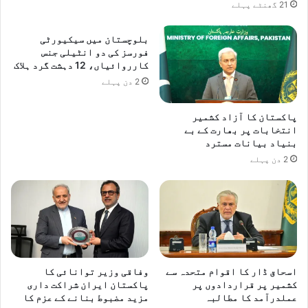
21 گھنٹے پہلے
بلوچستان میں سیکیورٹی
فورسز کی دو انٹیلی جنس
کارروائیاں، 12 دہشت گرد ہلاک
2 دن پہلے
پاکستان کا آزاد کشمیر
انتخابات پر بھارت کے بے
بنیاد بیانات مسترد
2 دن پہلے
اسحاق ڈار کا اقوام متحدہ سے
وفاقی وزیر توانائی کا
کشمیر پر قراردادوں پر
پاکستان ایران شراکت داری
عملدرآمد کا مطالبہ
مزید مضبوط بنانے کے عزم کا