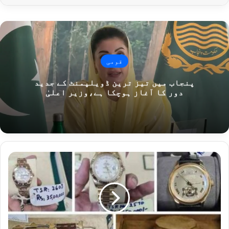
قومی
پنجاب میں تیز ترین ڈویلپمنٹ کے جدید
دور کا آغاز ہوچکا ہے،وزیر اعلیٰ
توشہ
خانہ
سے
کروڑوں
روپے
مالیت
کی