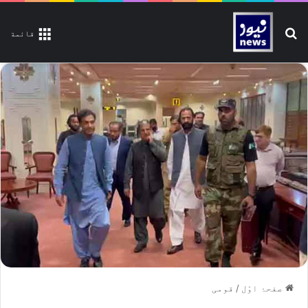
تلاش کیجیے
قائمة
صفحۂ اوّل
/
قومی