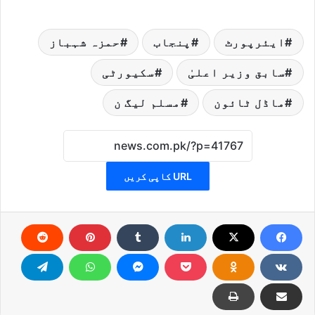
ایئرپورٹ
پنجاب
حمزہ شہباز
سابق وزیر اعلیٰ
سکیورٹی
ماڈل ٹائون
مسلم لیگ ن
URL کاپی کریں