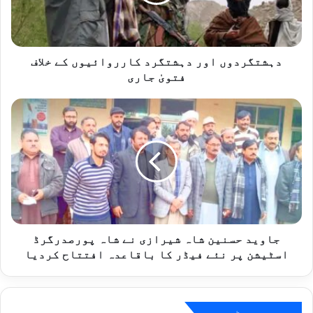
خلاف
فتویٰ
جاری
دہشتگردوں اور دہشتگرد کارروائیوں کے خلاف
فتویٰ جاری
جاوید
حسنین
شاہ
شیرازی
نے
شاہ
پورصدرگرڈ
اسٹیشن
پر
نئے
جاوید حسنین شاہ شیرازی نے شاہ پورصدرگرڈ
فیڈر
اسٹیشن پر نئے فیڈر کا باقاعدہ افتتاح کردیا
کا
باقاعدہ
افتتاح
کردیا