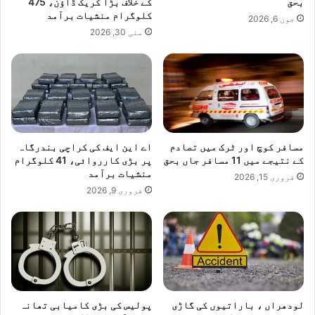
بحق
کے خلاف بڑا کریک ڈاؤن، 475
کلوگرام منشیات برآمد
جون 6, 2026
مئی 30, 2026
مسافر کوچ اور ٹرک میں تصادم
اے این ایف کی کراچی بندرگاہ
کے نتیجے میں 11 مسافر جاں بحق
پر بڑی کارروائی، 41 کلوگرام
منشیات برآمد
فروری 15, 2026
فروری 9, 2026
لودھراں ، باراتیوں کی گاڑی
پولیس کی بڑی کامیابی تھانہ