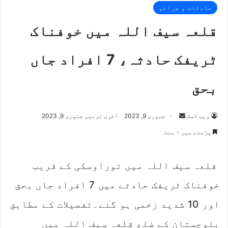
حادثات و جرائم
قلعہ سیف اللہ میں خوفناک
ٹریفک حادثہ، 7 افراد جاں
بحق
Send
ویب ڈسک
جنوری 9, 2023
آخری ترمیم جنوری 9, 2023
an
پڑھنے میں ۱ منٹ
email
قلعہ سیف اللہ میں توراوسکی کے قریب
خوفناک ٹریفک حادثے میں 7 افراد جاں بحق
اور 10 شدید زخمی ہو گئے۔تفصیلات کے مطابق
بلوچستان کے ضلع قلعہ سیف اللہ میں