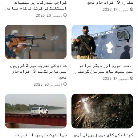
شکار، 9 افراد جاں بحق
کراچی بندرگاہ پر منشیات
اسمگلنگ کی کوشش ناکام بنا دی
جنوری 17, 2026
دسمبر 26, 2025
بھتہ خوری اور دیگر جرائم
شادی کی تقریب میں 2 گروپوں
میں ملوث سات ملزمان گرفتار
میں فائرنگ سے 3 افراد جاں
بحق
دسمبر 17, 2025
اکتوبر 26, 2025
کوئلے کی کان میں زہریلی گیس
سیالکوٹ ساہووالہ نہر کے