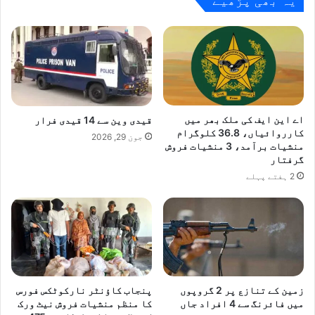
یہ بھی پڑھیے
اے این ایف کی ملک بھر میں
قیدی وین سے 14 قیدی فرار
کارروائیاں، 36.8 کلوگرام
جون 29, 2026
منشیات برآمد، 3 منشیات فروش
گرفتار
2 ہفتے پہلے
زمین کے تنازع پر 2 گروپوں
پنجاب کاؤنٹر نارکوٹکس فورس
میں فائرنگ سے 4 افراد جاں
کا منظم منشیات فروش نیٹ ورک