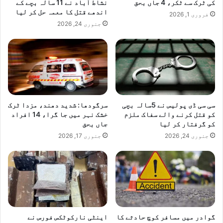
کی ٹرک سے ٹکر، 4 جاں بحق
نشاط آباد نے 11 سالہ بچے کے
اندھے قتل کا معمہ حل کر لیا
فروری 1, 2026
جنوری 24, 2026
سی سی ڈی پولیس نے 5سالہ بچی
سرگودھا: شدید دھند، مزدا ٹرک
کو قتل کرنے والے سفاک ملزم
خشک نہر میں جا گرا، 14 افراد
کو گرفتار کر لیا
جاں بحق
جنوری 24, 2026
جنوری 17, 2026
گوادر میں مسافر کوچ حادثے کا
اینٹی نارکوٹکس فورس نے