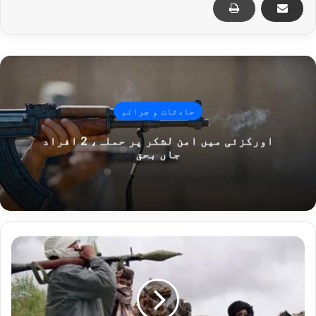
حادثات و جرائم
اورکزئی میں امن لشکر پر حملہ، 2 افراد
جاں بحق
دہشتگردوں
اور
دہشتگرد
کارروائیوں
کے