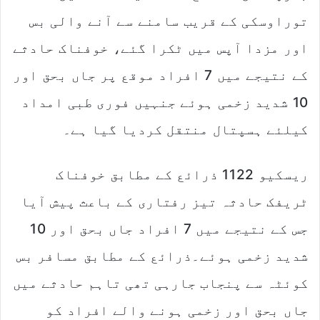
توراوسکی کے قریب سامنے سے آنے والی بس
اور مزدا آپس میں ٹکرا گئے، خوفناک حادثے
کے نتیجے میں 7 افراد موقع پر جاں بحق اور
10 شدید زخمی ہوئے جنہیں فوری طبی امداد
کیلئے ہسپتال منتقل کردیا گیا ہے۔
ریسکیو 1122 ذرائع کے مطابق خوفناک
ٹریفک حادثہ تیز رفتاری کے باعث پیش آیا
جس کے نتیجے میں 7 افراد جاں بحق اور 10
شدید زخمی ہوئے۔ذرائع کے مطابق مسافر بس
کوئٹہ سے پنجاب جارہی تھی تاہم حادثے میں
جاں بحق اور زخمی ہونے والے افراد کو