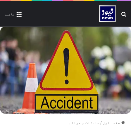
تلاش کیجیے
قائمة
صفحۂ اوّل
/
حادثات و جرائم