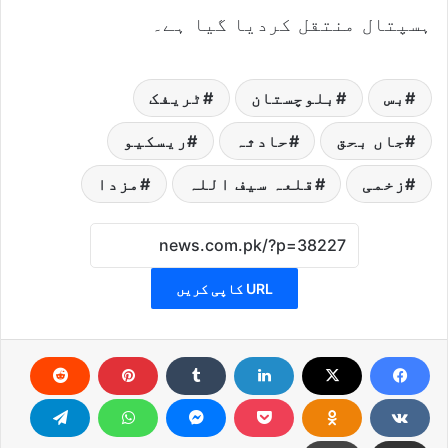
ہسپتال منتقل کردیا گیا ہے۔
بس
بلوچستان
ٹریفک
جاں بحق
حادثہ
ریسکیو
زخمی
قلعہ سیف اللہ
مزدا
URL کاپی کریں