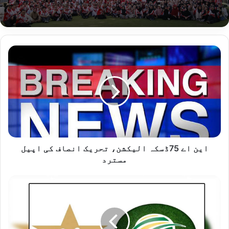
این
اے
75ڈسکہ
الیکشن،
تحریک
انصاف
کی
اپیل
مسترد
این اے 75ڈسکہ الیکشن، تحریک انصاف کی اپیل
مسترد
پاکستان
اور
جنوبی
افریقہ
کے