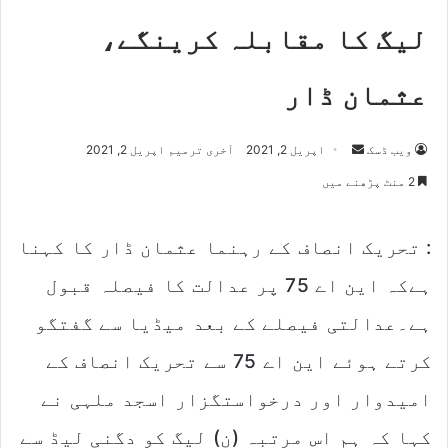
لیگ کا مقابلہ کرینگے،
عثمان ڈار
Send
ویب ڈسک
اپریل 2, 2021
آخری ترمیم اپریل 2, 2021
an
2 منٹ پڑھنے میں
email
: تحریک انصاف کے رہنما عثمان ڈار کا کہنا
ہےکہ این اے 75 پر عدالت کا فیصلہ قبول
ہے۔عدالتی فیصلے کے بعد میڈیا سے گفتگو
کرتے ہوئے این اے 75 سے تحریک انصاف کے
امیدوار اور درخواستگزار اسجد ملہی نے
کہا کہ ہم اس مرتبہ (ن) لیگ کو دگنی لیڈ سے