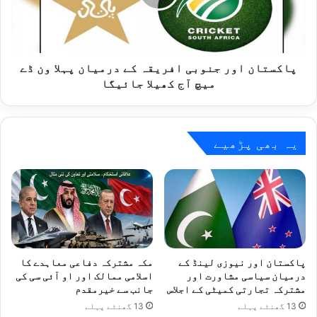
درمیان
پہلا
ون
ڈے
میچ
پاکستان اور جنوبی افریقہ کے درمیان پہلا ون ڈے
آج
میچ آج کھیلا جائیگا
کھیلا
جائیگا
یہ بھی پڑھیے
پاکستان اور نیوزی لینڈ کے
مکہ مشترکہ دفاعی معاہدے کا
درمیان سیاسی مشاورت اور
اسلامی ممالک اور او آئی سی کی
مشترکہ تجارتی کمیٹی کے اجلاس
جانب سے خیرمقدم
13 گھنٹے پہلے
13 گھنٹے پہلے