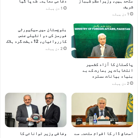
متحد ہیں، وزیراعظم شہباز
دفاعی معاہدہ طے پا گیا
شریف
1 دن پہلے
1 دن پہلے
بلوچستان میں سیکیورٹی
فورسز کی دو انٹیلی جنس
کارروائیاں، 12 دہشت گرد ہلاک
2 دن پہلے
پاکستان کا آزاد کشمیر
انتخابات پر بھارت کے بے
بنیاد بیانات مسترد
2 دن پہلے
اسحاق ڈار کا اقوام متحدہ سے
وفاقی وزیر توانائی کا