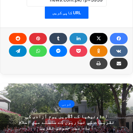
URL کاپی کریں
قومی
انڈونیشیا کے 81ویں یومِ آزادی کی
تقریبات کی تیاریوں کے سلسلے میں اسلام
آباد میں خصوصی تقریب