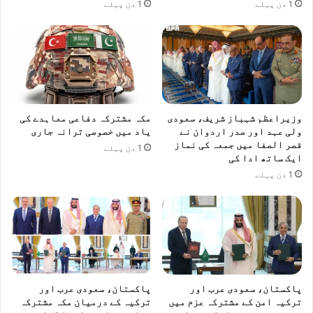
1 دن پہلے
1 دن پہلے
وزیراعظم شہباز شریف، سعودی
مکہ مشترکہ دفاعی معاہدے کی
ولی عہد اور صدر اردوان نے
یاد میں خصوصی ترانہ جاری
قصر الصفا میں جمعہ کی نماز
1 دن پہلے
ایک ساتھ ادا کی
1 دن پہلے
پاکستان، سعودی عرب اور
پاکستان، سعودی عرب اور
ترکیہ امن کے مشترکہ عزم میں
ترکیہ کے درمیان مکہ مشترکہ