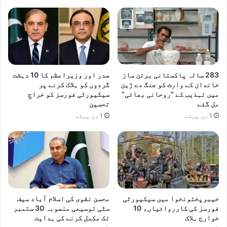
283 سالہ پاکستانی برتن ساز
صدر اور وزیراعظم کا 10 دہشت
خاندان کے وارث کو جنگ دے ژین
گردوں کو ہلاک کرنے پر
میں تہذیب کے "روحانی بھائی”
سیکیورٹی فورسز کو خراجِ
مل گئے
تحسین
1 دن پہلے
1 دن پہلے
خیبرپختونخوا میں سیکیورٹی
محسن نقوی کی اسلام آباد سیف
فورسز کی کارروائیاں، 10
سٹی توسیعی منصوبہ 30 ستمبر
خوارج ہلاک
تک مکمل کرنے کی ہدایت