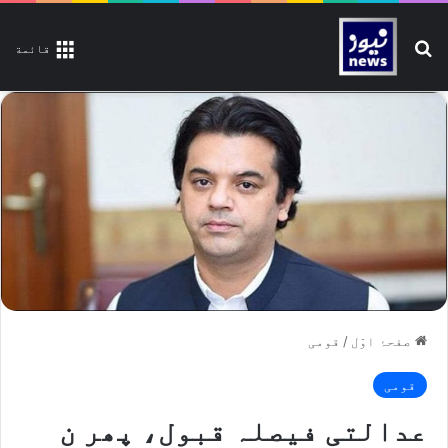
تلاش کیجیے
قائمة
صفحۂ اوّل
/
قومی
قومی
عدالتی فیصلہ قبول، پھر ن