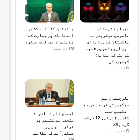
میراج کِٹن سائبر
پاکستان کا آزاد کشمیر
جاسوسی میلویئر نے
انتخابات پر بھارت کے
پاکستان کے ہوابازی
بے بنیاد بیانات مسترد
اور ایرو اسپیس شعبے
1 دن پہلے
کو نشانہ بنایا:
کیسپرسکی
1 دن پہلے
بلوچستان میں
سیکیورٹی فورسز کی دو
انٹیلی جنس
اسحاق ڈار کا اقوام
کارروائیاں، 12 دہشت
متحدہ سے کشمیر پر
گرد ہلاک
قراردادوں پر
1 دن پہلے
عملدرآمد کا مطالبہ
1 دن پہلے