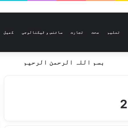
تعلیم
صحت
تجارت
سائنس و ٹیکنالوجی
کھیل
بسم اللہ الرحمن الرحیم