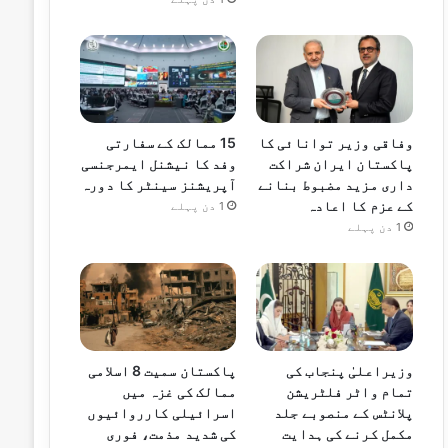
وفاقی وزیر توانائی کا
15 ممالک کے سفارتی
پاکستان ایران شراکت
وفد کا نیشنل ایمرجنسی
داری مزید مضبوط بنانے
آپریشنز سینٹر کا دورہ
کے عزم کا اعادہ
1 دن پہلے
1 دن پہلے
وزیراعلیٰ پنجاب کی
پاکستان سمیت 8 اسلامی
تمام واٹر فلٹریشن
ممالک کی غزہ میں
پلانٹس کے منصوبے جلد
اسرائیلی کارروائیوں
مکمل کرنے کی ہدایت
کی شدید مذمت، فوری