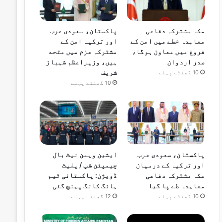
مکہ مشترکہ دفاعی
پاکستان، سعودی عرب
معاہدہ خطے میں امن کے
اور ترکیہ امن کے
فروغ میں معاون ہوگا،
مشترکہ عزم میں متحد
صدر اردوان
ہیں، وزیراعظم شہباز
شریف
10 گھنٹے پہلے
10 گھنٹے پہلے
پاکستان، سعودی عرب
ایشین ویمن نیٹ بال
اور ترکیہ کے درمیان
چیمپئن شپ / پلیٹ
مکہ مشترکہ دفاعی
ڈویژن: پاکستانی ٹیم
معاہدہ طے پا گیا
ہانگ کانگ پہنچ گئی
10 گھنٹے پہلے
12 گھنٹے پہلے