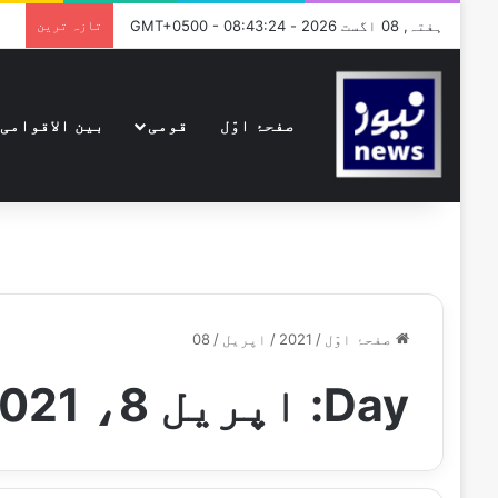
ہفتہ, 08 اگست 2026 - GMT+0500 - 08:43:24
تازہ ترین
صفحۂ اوّل
قومی
بین الاقوامی
صفحۂ اوّل
/
2021
/
اپریل
/
08
Day:
اپریل 8، 2021