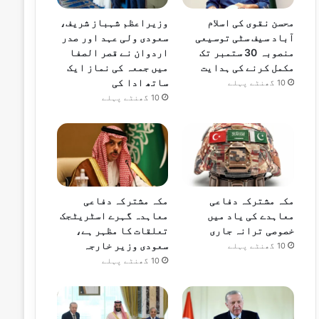
محسن نقوی کی اسلام
وزیراعظم شہباز شریف،
آباد سیف سٹی توسیعی
سعودی ولی عہد اور صدر
منصوبہ 30 ستمبر تک
اردوان نے قصر الصفا
مکمل کرنے کی ہدایت
میں جمعہ کی نماز ایک
ساتھ ادا کی
10 گھنٹے پہلے
10 گھنٹے پہلے
مکہ مشترکہ دفاعی
مکہ مشترکہ دفاعی
معاہدے کی یاد میں
معاہدہ گہرے اسٹریٹجک
خصوصی ترانہ جاری
تعلقات کا مظہر ہے،
سعودی وزیر خارجہ
10 گھنٹے پہلے
10 گھنٹے پہلے