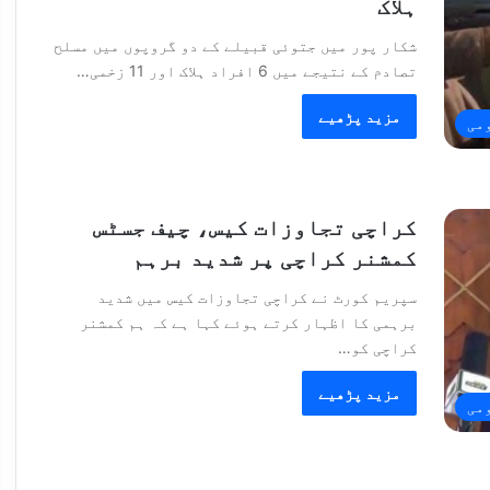
ہلاک
شکار پور میں جتوئی قبیلے کے دو گروپوں میں مسلح
تصادم کے نتیجے میں 6 افراد ہلاک اور 11 زخمی…
مزید پڑھیے
می
کراچی تجاوزات کیس، چیف جسٹس
کمشنر کراچی پر شدید برہم
سپریم کورٹ نے کراچی تجاوزات کیس میں شدید
برہمی کا اظہار کرتے ہوئے کہا ہے کہ ہم کمشنر
کراچی کو…
مزید پڑھیے
می