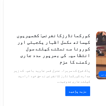
کورکمانڈرزکانفرنس: کشمیریوں
کیساتھ مکمل اظہار یکجہتی اور
کورونا سے نمٹنے کیلئے سول
انتظامیہ کی بھرپور مدد جاری
رکھنے کا عزم
پاک فوج کے سربراہ جنرل قمر جاوید باجوہ کے زیر
می
صدارت کورکمانڈرز کانفرنس نے حق خود ارادیت
کیلئے جاری جدوجہد…
مزید پڑھیے