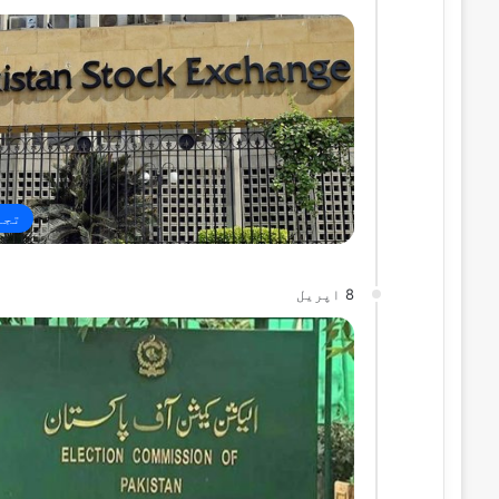
تجا
8 اپریل