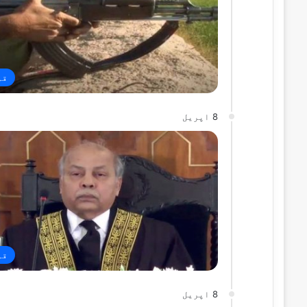
قو
8 اپریل
قو
8 اپریل