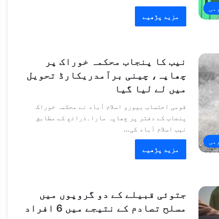
می
مزید پڑھیے
نیب کا پنجاب محکمہ خوراک پر
چھاپہ، چینی برآمدریکارڈ تحویل
میں لے لیا گیا
قومی احتساب بیورو اسلام آباد نے محکمہ خوراک
پنجاب کے دفتر پر چھاپہ مارا۔ذرائع کے مطابق
نیب اسلام آباد کی…
می
مزید پڑھیے
جتوئی قبیلے کے دو گروپوں میں
مسلح تصادم کے نتیجے میں 6 افراد