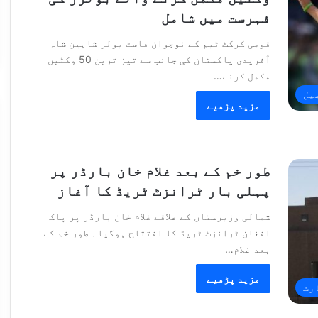
فہرست میں شامل
قومی کرکٹ ٹیم کے نوجوان فاسٹ بولر شاہین شاہ
آفریدی پاکستان کی جانب سے تیز ترین 50 وکٹیں
مکمل کرنے…
یل
مزید پڑھیے
طور خم کے بعد غلام خان بارڈر پر
پہلی بار ٹرانزٹ ٹریڈ کا آغاز
شمالی وزیرستان کے علاقے غلام خان بارڈر پر پاک
افغان ٹرانزٹ ٹریڈ کا افتتاح ہوگیا۔ طور خم کے
بعد غلام…
مزید پڑھیے
رت