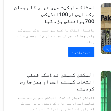
اسٹاک مارکیٹ میں تیزی کا رجحان
،کے ایس ای100انڈیکس
700پوائنٹس بڑھ گیا
پاکستان اسٹاک مارکیٹ میں جمعرات کو مندی کے
بادل چھٹ گئے جس کی وجہ سے تیزی کا رجحان غالب
رہا…
رت
مزید پڑھیے
الیکشن کمیشن نے ڈسکہ ضمنی
انتخاب کیلئے ایس او پیز جاری
کردیئے
الیکشن کمیشن نے ڈسکہ الیکشن میں پولنگ عملے
کےلیے ایس او پیز جاری کردیئے، پریزائیڈنگ
افسراور اسسٹنٹ پریزائیڈنگ افسر کے…