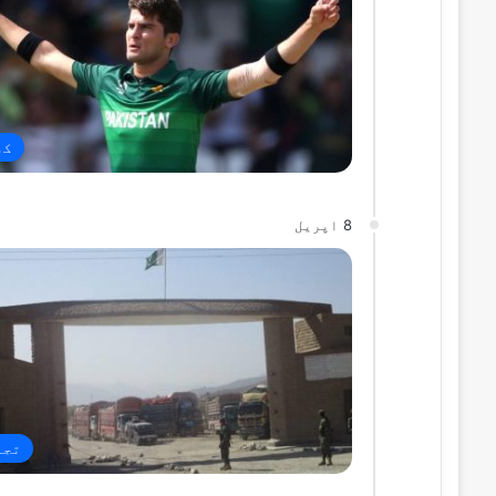
کھ
8 اپریل
تجا