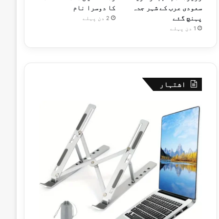
سعودی عرب کے شہر جدہ
کا دوسرا نام
پہنچ گئے
2 دن پہلے
1 دن پہلے
اشتہار