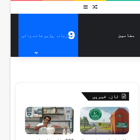
متفرق
Sidebar
9
زیادہ پڑہی جانے والی
مضامین
تازہ خبریں