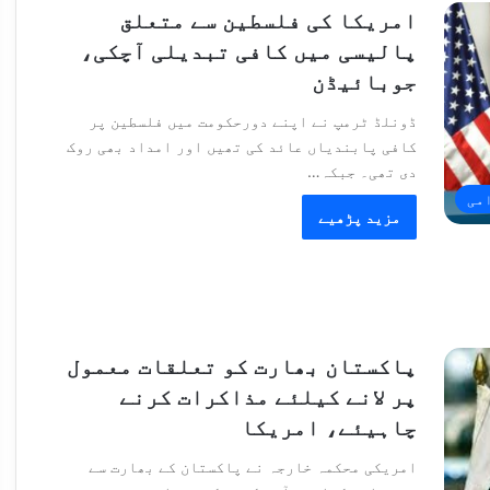
امریکا کی فلسطین سے متعلق
پالیسی میں کافی تبدیلی آچکی،
جوبائیڈن
ڈونلڈ ٹرمپ نے اپنے دورحکومت میں فلسطین پر
کافی پابندیاں عائد کی تھیں اور امداد بھی روک
دی تھی۔ جبکہ…
امی
مزید پڑھیے
پاکستان بھارت کو تعلقات معمول
پر لانے کیلئے مذاکرات کرنے
چاہیئے، امریکا
امریکی محکمہ خارجہ نے پاکستان کے بھارت سے