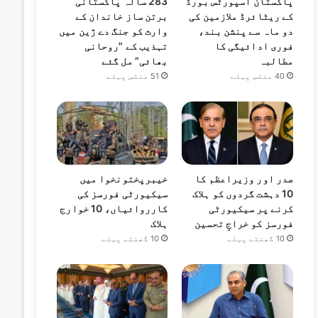
پاکستان اسپورٹس بورڈ
283 سالہ پاکستانی
کے ریٹائرڈ ملازمین کی
برتن ساز خاندان کے
دو ماہ سے پنشن بند،
وارث کو جنگ دے ژین میں
فوری ادائیگی کا
تہذیب کے "روحانی
مطالبہ
بھائی” مل گئے
40 منٹس پہلے
51 منٹس پہلے
صدر اور وزیراعظم کا
خیبرپختونخوا میں
10 دہشت گردوں کو ہلاک
سیکیورٹی فورسز کی
کرنے پر سیکیورٹی
کارروائیاں، 10 خوارج
فورسز کو خراجِ تحسین
ہلاک
10 گھنٹے پہلے
10 گھنٹے پہلے