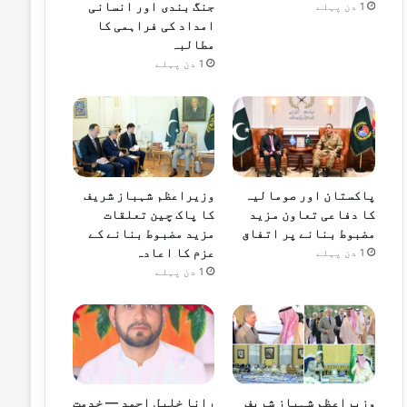
جنگ بندی اور انسانی
1 دن پہلے
امداد کی فراہمی کا
مطالبہ
1 دن پہلے
پاکستان اور صومالیہ
وزیراعظم شہباز شریف
کا دفاعی تعاون مزید
کا پاک چین تعلقات
مضبوط بنانے پر اتفاق
مزید مضبوط بنانے کے
عزم کا اعادہ
1 دن پہلے
1 دن پہلے
وزیراعظم شہباز شریف
رانا خلیل احمد — خدمت