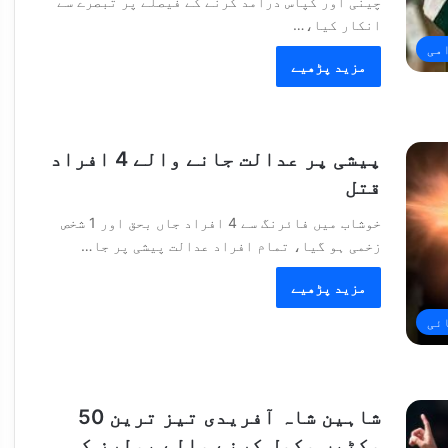
چینی اور کپاس درآمد کرنے کے فیصلے پر تبصرے سے
انکار کیا،…
امی
مزید پڑھیے
پیشی پر عدالت جانے والے 4 افراد
قتل
خوشاب میں فائرنگ سے 4 افراد جاں بحق اور 1 شخص
زخمی ہو گیا، تمام افراد عدالت پیشی پر جا…
مزید پڑھیے
ائی
شاہین شاہ آفریدی تیز ترین 50
وکٹیں مکمل کرنے والے بولرز کی