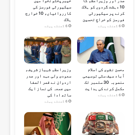
صدر اور وزیراعظم کا
خیبرپختونخوا میں
10 دہشت گردوں کو ہلاک
سیکیورٹی فورسز کی
کرنے پر سیکیورٹی
کارروائیاں، 10 خوارج
فورسز کو خراجِ تحسین
ہلاک
6 گھنٹے پہلے
6 گھنٹے پہلے
محسن نقوی کی اسلام
وزیراعظم شہباز شریف،
آباد سیف سٹی توسیعی
سعودی ولی عہد اور صدر
منصوبہ 30 ستمبر تک
اردوان نے قصر الصفا
مکمل کرنے کی ہدایت
میں جمعہ کی نماز ایک
ساتھ ادا کی
6 گھنٹے پہلے
6 گھنٹے پہلے