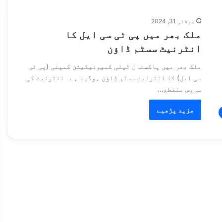
جولائی 31, 2024
ملک بھر میں پی ٹی سی ایل کا
انٹرنیٹ سسٹم ڈاؤن
ملک بھر میں پاکستان ٹیلی کمیونیکیشن کمپنی (پی ٹی
سی ایل) کا انٹرنیٹ سسٹم ڈاؤن ہوگیا ہے۔ انٹرنیٹ کی
سروس منقطع…
مزید پڑھیے