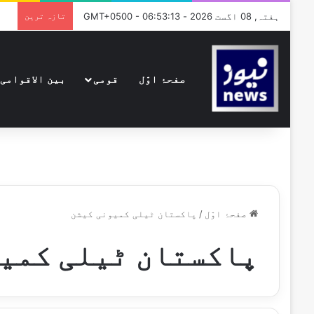
ہفتہ, 08 اگست 2026 - GMT+0500 - 06:53:13
تازہ ترین
صفحۂ اوّل
قومی
بین الاقوامی
صفحۂ اوّل
/
پاکستان ٹیلی کمیونی کیشن
پاکستان ٹیلی کمی