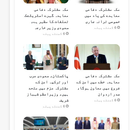
مکہ مشترکہ دفاعی
مکہ مشترکہ دفاعی
معاہدے کی یاد میں
معاہدہ گہرے اسٹریٹجک
خصوصی ترانہ جاری
تعلقات کا مظہر ہے،
سعودی وزیر خارجہ
6 گھنٹے پہلے
6 گھنٹے پہلے
مکہ مشترکہ دفاعی
پاکستان، سعودی عرب
معاہدہ خطے میں امن کے
اور ترکیہ امن کے
فروغ میں معاون ہوگا،
مشترکہ عزم میں متحد
صدر اردوان
ہیں، وزیراعظم شہباز
شریف
6 گھنٹے پہلے
6 گھنٹے پہلے