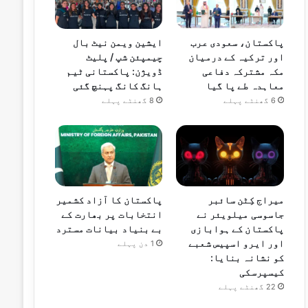
پاکستان، سعودی عرب
ایشین ویمن نیٹ بال
اور ترکیہ کے درمیان
چیمپئن شپ / پلیٹ
مکہ مشترکہ دفاعی
ڈویژن: پاکستانی ٹیم
معاہدہ طے پا گیا
ہانگ کانگ پہنچ گئی
6 گھنٹے پہلے
8 گھنٹے پہلے
میراج کِٹن سائبر
پاکستان کا آزاد کشمیر
جاسوسی میلویئر نے
انتخابات پر بھارت کے
پاکستان کے ہوابازی
بے بنیاد بیانات مسترد
اور ایرو اسپیس شعبے
1 دن پہلے
کو نشانہ بنایا:
کیسپرسکی
22 گھنٹے پہلے