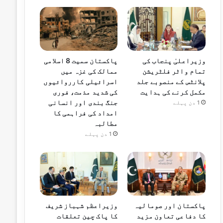
وزیراعلیٰ پنجاب کی
پاکستان سمیت 8 اسلامی
تمام واٹر فلٹریشن
ممالک کی غزہ میں
پلانٹس کے منصوبے جلد
اسرائیلی کارروائیوں
مکمل کرنے کی ہدایت
کی شدید مذمت، فوری
جنگ بندی اور انسانی
1 دن پہلے
امداد کی فراہمی کا
مطالبہ
1 دن پہلے
پاکستان اور صومالیہ
وزیراعظم شہباز شریف
کا دفاعی تعاون مزید
کا پاک چین تعلقات