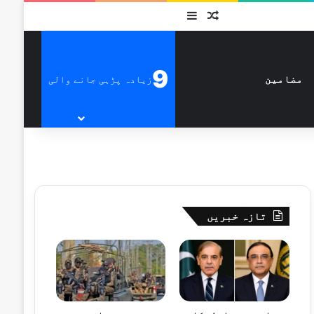
متفرق
Sidebar
9
زیادہ پڑہی جانے والی
مضامین
تازہ خبریں