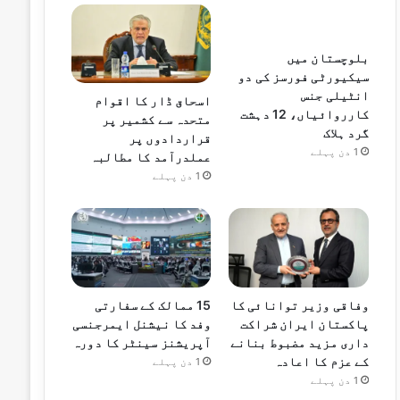
بلوچستان میں
سیکیورٹی فورسز کی دو
انٹیلی جنس
اسحاق ڈار کا اقوام
کارروائیاں، 12 دہشت
متحدہ سے کشمیر پر
گرد ہلاک
قراردادوں پر
1 دن پہلے
عملدرآمد کا مطالبہ
1 دن پہلے
وفاقی وزیر توانائی کا
15 ممالک کے سفارتی
پاکستان ایران شراکت
وفد کا نیشنل ایمرجنسی
داری مزید مضبوط بنانے
آپریشنز سینٹر کا دورہ
کے عزم کا اعادہ
1 دن پہلے
1 دن پہلے