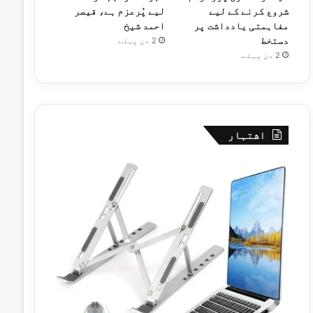
شروع کرنے کے لیے
لیے پُرعزم ہے، قیصر
مفاہمتی یادداشت پر
احمد شیخ
دستخط
2 دن پہلے
2 دن پہلے
اشتہار