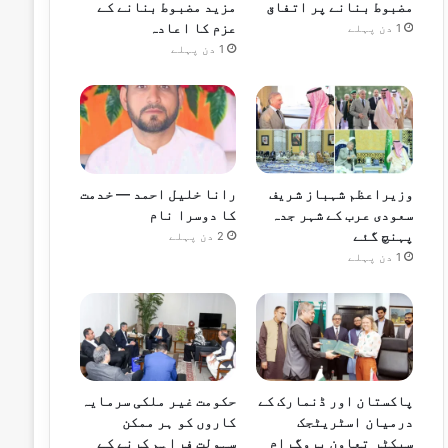
مضبوط بنانے پر اتفاق
مزید مضبوط بنانے کے
عزم کا اعادہ
1 دن پہلے
1 دن پہلے
وزیراعظم شہباز شریف
رانا خلیل احمد — خدمت
سعودی عرب کے شہر جدہ
کا دوسرا نام
پہنچ گئے
2 دن پہلے
1 دن پہلے
پاکستان اور ڈنمارک کے
حکومت غیر ملکی سرمایہ
درمیان اسٹریٹجک
کاروں کو ہر ممکن
سیکٹر تعاون پروگرام
سہولت فراہم کرنے کے