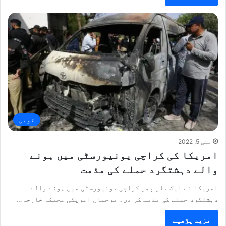
قومی
مئی 5, 2022
امریکا کی کراچی یونیورسٹی میں ہونے
والے دہشتگرد حملے کی مذمت
امریکا نے ایک بار پھر کراچی یونیورسٹی میں ہونے والے
دہشتگرد حملے کی مذمت کر دی۔ ترجمان امریکی محمکہ خارجہ…
مزید پڑھیے