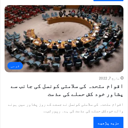
قومی
مارچ 7, 2022
اقوام متحدہ کی سلامتی کونسل کی جانب سے
پشاور خود کش حملے کی مذمت
اقوام متحدہ کی سلامتی کونسل نے جمعے کے روز پشاور میں ہونے
والے خودکش حملے کی مذمت کی ہے۔ رپورٹس…
مزید پڑھیے