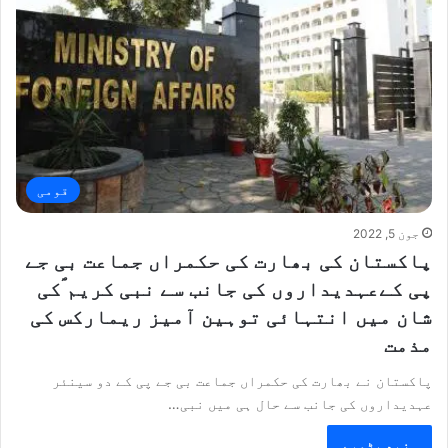
قومی
جون 5, 2022
پاکستان کی بھارت کی حکمراں جماعت بی جے
پی کےعہدیداروں کی جانب سے نبی کریم ؐکی
شان میں انتہائی توہین آمیز ریمارکس کی
مذمت
پاکستان نے بھارت کی حکمراں جماعت بی جے پی کے دو سینئر
عہدیداروں کی جانب سے حال ہی میں نبی…
مزید پڑھیے