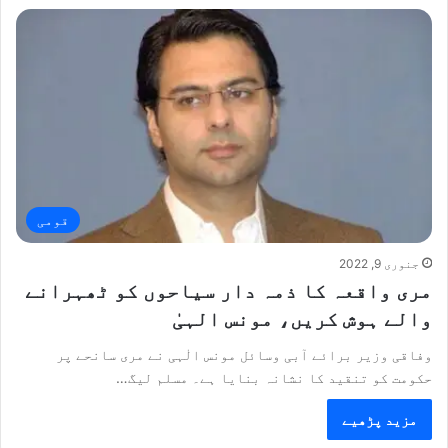
قومی
جنوری 9, 2022
مری واقعہ کا ذمہ دار سیاحوں کو ٹھہرانے
والے ہوش کریں، مونس الہیٰ
وفاقی وزیر برائے آبی وسائل مونس الٰہی نے مری سانحے پر
حکومت کو تنقید کا نشانہ بنایا ہے۔ مسلم لیگ…
مزید پڑھیے