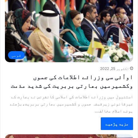
قومی
اکتوبر 25, 2022
اوآئی سی وزرائے اطلاعات کی جموں
وکشمیرمیں بھارتی بربریت کی شدید مذمت
استنبول میں وزرائے اطلاعات کی اسلامی کانفرنس نے بھارت کے
غیرقانونی زیرقبضہ جموں و کشمیرمیں بھارتی بربریت،بڑھتے
ہوئے اسلام مخالف…
مزید پڑھیے