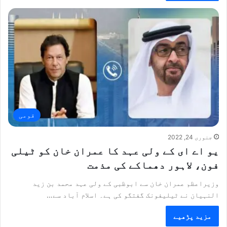
قومی
جنوری 24, 2022
یو اے ای کے ولی عہد کا عمران خان کو ٹیلی
فون، لاہور دھماکے کی مذمت
وزیراعظم عمران خان سے ابوظبی کے ولی عہد محمد بن زید
النہیان نے ٹیلیفونک گفتگو کی ہے۔ اسلام آباد سے…
مزید پڑھیے