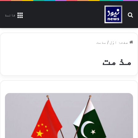
تلاش کیجیے
قائمة
صفحۂ اوّل
/
مذمت
مذمت