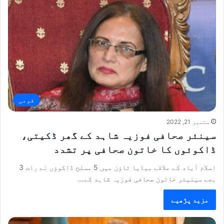
قومی
ستمبر 21, 2022
سینئر صحافی فوزیہ شاہد کے گھر ڈکیتی،
ڈاکوئوں کا خاتون صحافی پر تشدد
اسلام آباد کے علاقے میڈیا ٹاؤن میں 5 مسلح ڈاکوؤں نے رات 3
بجے سینیئر خاتون صحافی فوزیہ شاہد کے…
مزید پڑھیے