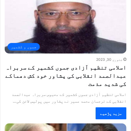
جموں و کشمیر
جنوری 30, 2023
اسلامی تنظیم آزادی جموں کشمیر کے سربراہ
عبدالصمد انقلابی کی پشاور خود کش دھماکے
کی شدید مذمت
اسلامی تنظیم آزادی جموں کشمیر کے محبوس سربراہ عبدالصمد
انقلابی کے ترجمان محمد عمیر نے پشاور میں پولیس لائن کی…
مزید پڑھیے