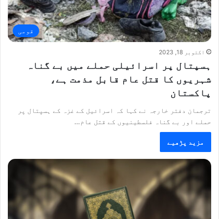
قومی
اکتوبر 18, 2023
ہسپتال پر اسرائیلی حملے میں بے گناہ
شہریوں کا قتل عام قابل مذمت ہے،
پاکستان
ترجمان دفتر خارجہ نے کہا کہ اسرائیل کے غزہ کے ہسپتال پر
حملے اور بے گناہ فلسطینیوں کے قتل عام…
مزید پڑھیے