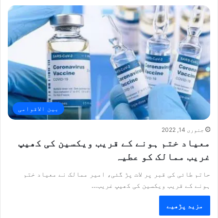
بین الاقوامی
جنوری 14, 2022
معیاد ختم ہونے کے قریب ویکسین کی کھیپ
غریب ممالک کو عطیہ
حاتم طائی کی قبر پر لات پڑ گئی، امیر ممالک نے معیاد ختم
ہونے کے قریب ویکسین کی کھیپ غریب…
مزید پڑھیے