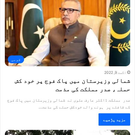
قومی
اگست 9, 2022
شمالی وزیرستان میں پاک فوج پر خود کش
حملہ، صدر مملکت کی مذمت
صدر مملکت ڈاکٹر عارف علوی نے شمالی وزیرستان میں پاک فوج
کے قافلے پر ہونے والے خودکش حملے کی مذمت…
مزید پڑھیے