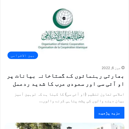
بین الاقوامی
جون 6, 2022
بھارتی رہنمائوں کے گستاخانہ بیانات پر
او آئی سی اور سعودی عرب کا شدید ردعمل
اسلامی تعاون تنظیم (او آئی سی) کا کہنا ہے کہ توہین آمیز
بیان دینے والوں کی پشت پناہی کرنے والوں…
مزید پڑھیے