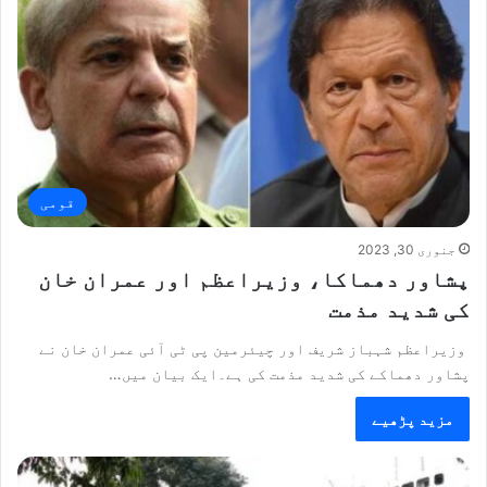
قومی
جنوری 30, 2023
پشاور دھماکا، وزیراعظم اور عمران خان
کی شدید مذمت
وزیراعظم شہباز شریف اور چیئرمین پی ٹی آئی عمران خان نے
پشاور دھماکے کی شدید مذمت کی ہے۔ایک بیان میں…
مزید پڑھیے