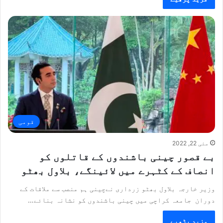
قومی
مئی 22, 2022
بے قصور چینی باشندوں کے قاتلوں کو
انصاف کے کٹہرے میں لائینگے، بلاول بھٹو
وزیر خارجہ بلاول بھٹو زرداری نےچینی ہم منصب سے ملاقات کے
دوران جامعہ کراچی میں چینی باشندوں کو نشانہ بنائے…
مزید پڑھیے