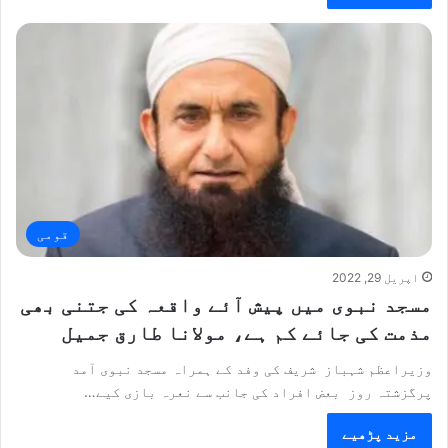
قومی
اپریل 29, 2022
مسجد نبوی میں پیش آئے واقعہ کی جتنی بھی
مذمت کی جائے کم ہے، مولانا طارق جمیل
وزیراعظم شہباز شریف کی وفد کے ہمراہ مسجد نبوی آمد
پرگزشتہ روز بعض افراد کی جانب سے نعرہ بازی کیے…
مزید پڑھیے