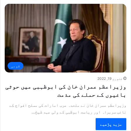
قومی
جنوری 19, 2022
وزیراعظم عمران خان کی ابوظہبی میں حوثی
باغیوں کے حملے کی مذمت
وزیراعظم عمران خان نے متحدہ عرب امارات کی مسلح افواج کے
نائب سربراہ اور ریاست ابوظبی کے ولی عہد شیخ…
مزید پڑھیے