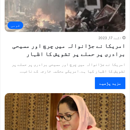
قومی
اگست 17, 2023
امریکا نے جڑانوالہ میں چرچ اور مسیحی
برادری پر حملے پر تشویش کا اظہار
امریکا نے جڑانوالہ میں چرچ اور مسیحی برادری پر حملے پر
تشویش کا اظہار کیا ہے۔امریکی محکمہ خارجہ کے نائب…
مزید پڑھیے