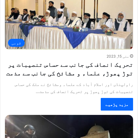
قومی
مئی 15, 2023
تحریک انصاف کی جانب سے حساس تنصیبات پر
توڑ پھوڑ، علماء و مشائخ کی جانب سے مذمت
راولپنڈی اور اسلام آباد کے علماء ومشائخ نے ملک کی حساس
تنصیبات کی توڑ پھوڑ پر تحریک انصاف کی مذمت…
مزید پڑھیے