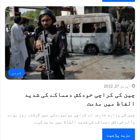
قومی
اپریل 27, 2022
چین کی کراچی خودکش دھماکے کی شدید
الفاظ میں مذمت
چین کی وزارت خارجہ نے کراچی یونیورسٹی میں گزشتہ روز ہونے
والے خودکش دھماکے کی شدید الفاظ میں مذمت کی…
مزید پڑھیے