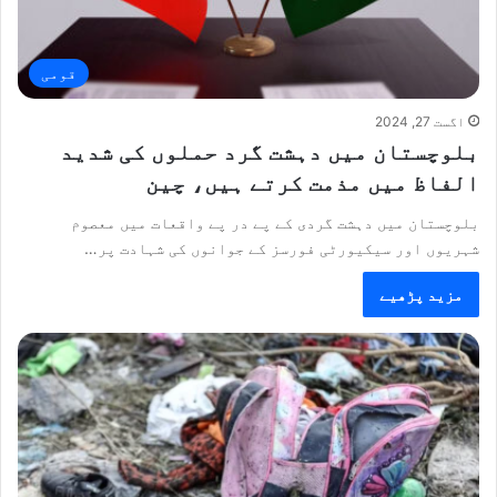
قومی
اگست 27, 2024
بلوچستان میں دہشت گرد حملوں کی شدید
الفاظ میں مذمت کرتے ہیں، چین
بلوچستان میں دہشت گردی کے پے در پے واقعات میں معصوم
شہریوں اور سیکیورٹی فورسز کے جوانوں کی شہادت پر…
مزید پڑھیے