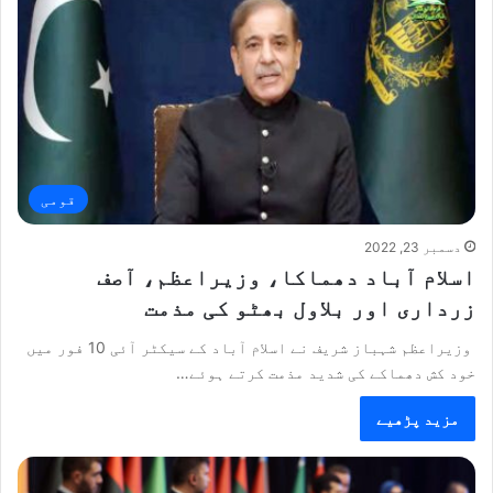
قومی
دسمبر 23, 2022
اسلام آباد دھماکا، وزیراعظم، آصف
زرداری اور بلاول بھٹو کی مذمت
وزیراعظم شہباز شریف نے اسلام آباد کے سیکٹر آئی 10 فور میں
خود کش دھماکے کی شدید مذمت کرتے ہوئے…
مزید پڑھیے