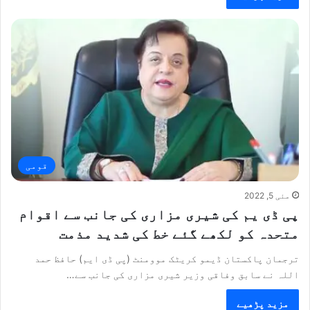
قومی
مئی 5, 2022
پی ڈی یم کی شیری مزاری کی جانب سے اقوام
متحدہ کو لکھے گئے خط کی شدید مذمت
ترجمان پاکستان ڈیمو کریٹک موومنٹ (پی ڈی ایم) حافظ حمد
اللہ نے سابق وفاقی وزیر شیری مزاری کی جانب سے…
مزید پڑھیے