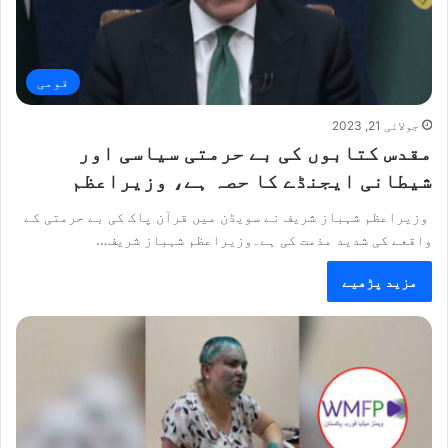
قومی
جولائی 21, 2023
مقدس کتابوں کی بے حرمتی سیاسی اور
شیطانی ایجنڈے کا حصہ ہے، وزیراعظم
وزیراعظم شہباز شریف نے سویڈن میں قرآن پاک کی بے حرمتی کے
واقعے کی شدید مذمت کی ہے۔وزیراعظم شہباز شریف…
مزید پڑھیے