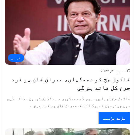
قومی
ستمبر 21, 2022
خاتون جج کو دھمکیاں، عمران خان پر فرد
جرم کل عائد ہو گی
خاتون جج زیبا چوہدری کو دھمکیوں سے متعلق توہین عدالت کیس
میں چیئرمین تحریک انصاف عمران خان پر فرد جرم…
مزید پڑھیے