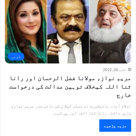
قومی
اگست 26, 2022
مریم نواز، مولانا فضل الرحمان اور رانا
ثنا اللہ کیخلاف توہین عدالت کی درخواست
خارج
اسلام آباد ہائیکورٹ نے مسلم لیگ ن کی نائب صدر مریم نواز،
وزیر داخلہ رانا ثنا اللہ اور پی ڈی…
مزید پڑھیے