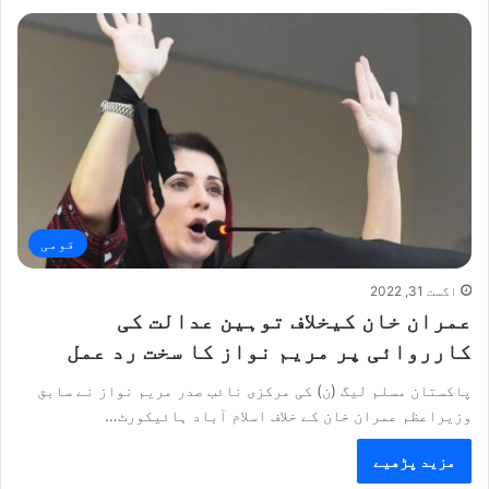
قومی
اگست 31, 2022
عمران خان کیخلاف توہین عدالت کی
کارروائی پر مریم نواز کا سخت رد عمل
پاکستان مسلم لیگ (ن) کی مرکزی نائب صدر مریم نواز نے سابق
وزیراعظم عمران خان کے خلاف اسلام آباد ہائیکورٹ…
مزید پڑھیے