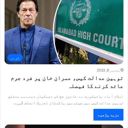
قومی
ستمبر 8, 2022
توہین عدالت کیس، عمران خان پر فرد جرم
عائد کرنے کا فیصلہ
اسلام آباد ہائیکورٹ نے خاتون جج کو دھمکیاں دینے سے متعلق
توہین عدالت کیس میں چیئرمین پاکستان تحریک انصاف (پی…
مزید پڑھیے