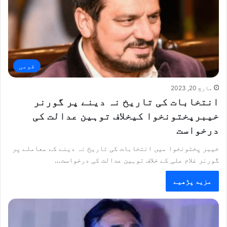
قومی
مارچ 20, 2023
انتخابات کی تاریخ نہ دینے پر گورنر
خیبرپختونخوا کیخلاف توہین عدالت کی
درخواست
خیبر پختونخوا میں انتخابات کی تاریخ نہ دینے کے معاملے پر
گورنر غلام علی کے خلاف توہین عدالت کی درخواست…
مزید پڑھیے