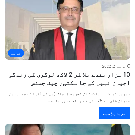
قومی
نومبر 2, 2022
10 ہزار بندے بلا کر 2 لاکھ لوگوں کی زندگی
اجیرن نہیں کی جا سکتی، چیف جسٹس
سپریم کورٹ نے پاکستان تحریک انصاف (پی ٹی آئی) کے چیئرمین
عمران خان سے 25 مئی کے واقعات پر وضاحت…
مزید پڑھیے