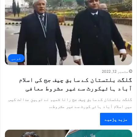
قومی
ستمبر 12, 2022
گلگت بلتستان کے سابق چیف جج کی اسلام
آباد ہائیکورٹ سے غیر مشروط معافی
گلگت بلتستان کے سابق چیف جج رانا شمیم نے توہینِ عدالت کیس
میں اسلام آباد ہائی کورٹ سے غیر مشروط…
مزید پڑھیے