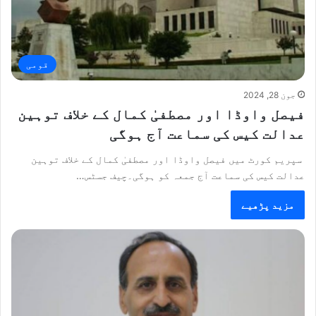
قومی
جون 28, 2024
فیصل واوڈا اور مصطفیٰ کمال کے خلاف توہین
عدالت کیس کی سماعت آج ہوگی
سپریم کورٹ میں فیصل واوڈا اور مصطفیٰ کمال کے خلاف توہین
عدالت کیس کی سماعت آج جمعہ کو ہوگی۔چیف جسٹس…
مزید پڑھیے