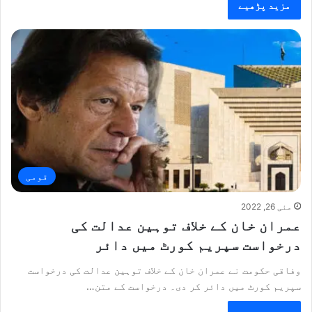
مزید پڑھیے
قومی
مئی 26, 2022
عمران خان کے خلاف توہین عدالت کی
درخواست سپریم کورٹ میں دائر
وفاقی حکومت نے عمران خان کے خلاف توہین عدالت کی درخواست
سپریم کورٹ میں دائر کر دی۔ درخواست کے متن…