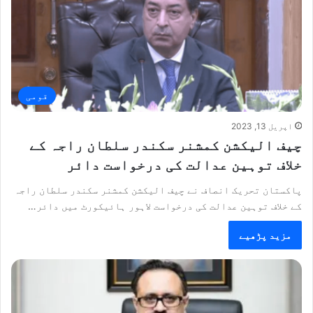
قومی
اپریل 13, 2023
چیف الیکشن کمشنر سکندر سلطان راجہ کے
خلاف توہین عدالت کی درخواست دائر
پاکستان تحریک انصاف نے چیف الیکشن کمشنر سکندر سلطان راجہ
کے خلاف توہین عدالت کی درخواست لاہور ہائیکورٹ میں دائر…
مزید پڑھیے