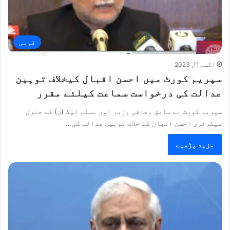
قومی
اگست 11, 2023
سپریم کورٹ میں احسن اقبال کیخلاف توہین
عدالت کی درخواست سماعت کیلئے مقرر
سپریم کورٹ نے سابق وفاقی وزیر اور مسلم لیگ (ن) کے جنرل
سیکرٹری احسن اقبال کے خلاف توہین عدالت کی…
مزید پڑھیے