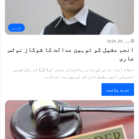
قومی
جون 24, 2024
انجم عقیل کو توہین عدالت کا شوکاز نوٹس
جاری
اسلام آباد ہائی کورٹ نے پاکستان مسلم لیگ (ن) کے رکن قومی
اسمبلی انجم عقیل خان کو توہین عدالت کا…
مزید پڑھیے