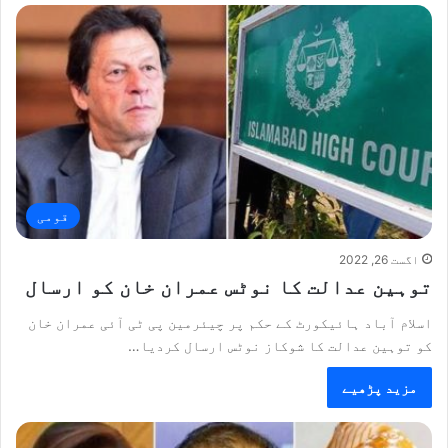
قومی
اگست 26, 2022
توہین عدالت کا نوٹس عمران خان کو ارسال
اسلام آباد ہائیکورٹ کے حکم پر چیئرمین پی ٹی آئی عمران خان
کو توہین عدالت کا شوکاز نوٹس ارسال کردیا…
مزید پڑھیے