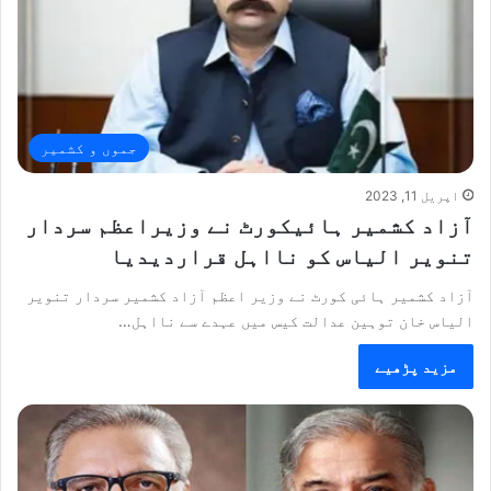
جموں و کشمیر
اپریل 11, 2023
آزاد کشمیر ہائیکورٹ نے وزیراعظم سردار
تنویر الیاس کو نااہل قراردیدیا
آزاد کشمیر ہائی کورٹ نے وزیر اعظم آزاد کشمیر سردار تنویر
الیاس خان توہین عدالت کیس میں عہدے سے نااہل…
مزید پڑھیے