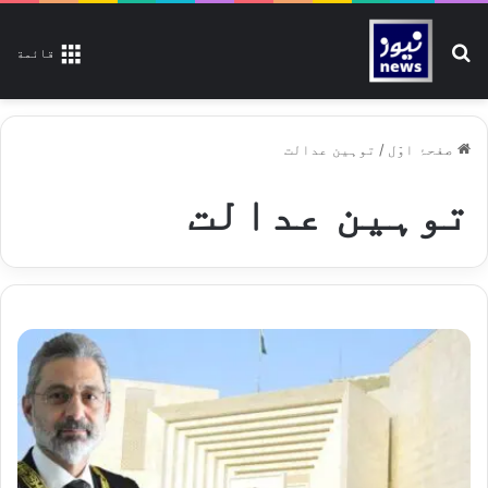
تلاش کیجیے
قائمة
صفحۂ اوّل
/
توہین عدالت
توہین عدالت