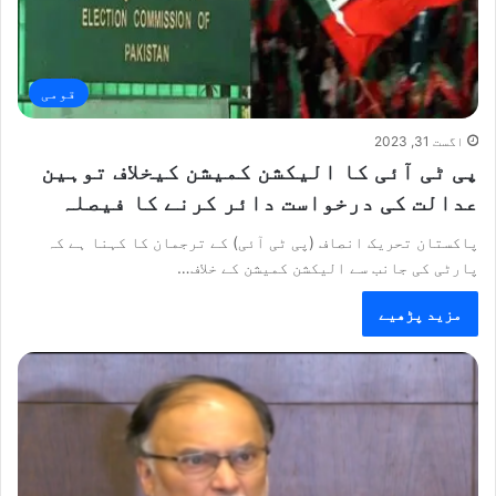
قومی
اگست 31, 2023
پی ٹی آئی کا الیکشن کمیشن کیخلاف توہین
عدالت کی درخواست دائر کرنے کا فیصلہ
پاکستان تحریک انصاف (پی ٹی آئی) کے ترجمان کا کہنا ہے کہ
پارٹی کی جانب سے الیکشن کمیشن کے خلاف…
مزید پڑھیے