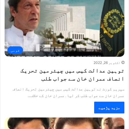
قومی
اکتوبر 26, 2022
توہین عدالت کیس میں چیئرمین تحریک
انصاف عمران خان سے جواب طلب
سپریم کورٹ نے توہین عدالت کیس میں چیئرمین تحریک انصاف
عمران خان سے جواب طلب کر لیا۔عمران خان کے خلاف…
مزید پڑھیے