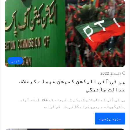
قومی
اگست 2, 2022
پی ٹی آئی الیکشن کمیشن فیصلے کیخلاف
عدالت جائیگی
پی ٹی آئی نے الیکشن کمیشن کے فیصلے کے خلاف اسلام آباد
ہائیکورٹ سے رجوع کرنے کا فیصلہ کر لیا…
مزید پڑھیے