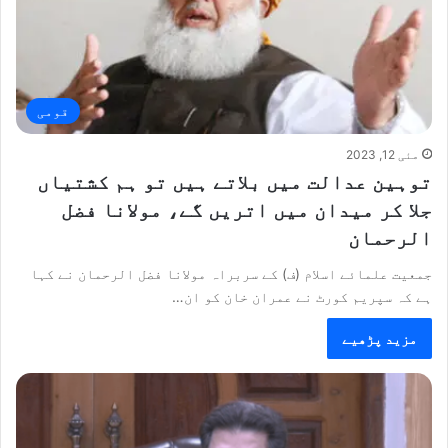
قومی
مئی 12, 2023
توہین عدالت میں بلاتے ہیں تو ہم کشتیاں
جلا کر میدان میں اتریں گے، مولانا فضل
الرحمان
جمعیت علمائے اسلام (ف) کے سربراہ مولانا فضل الرحمان نے کہا
ہے کہ سپریم کورٹ نے عمران خان کو ان…
مزید پڑھیے