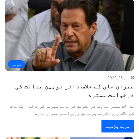
قومی
مئی 26, 2022
عمران خان کے خلاف دائر توہین عدالت کی
درخواست مسترد
عدالت عظمیٰ نے وفاقی حکومت کی جانب سپریم کورٹ کے احکامات
کی خلاف ورزی کرنے پر سابق وزیراعظم عمران خان…
مزید پڑھیے