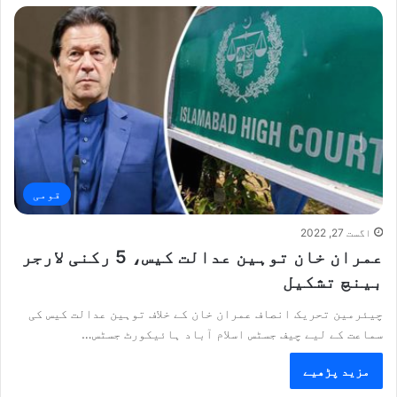
قومی
اگست 27, 2022
عمران خان توہین عدالت کیس، 5 رکنی لارجر
بینچ تشکیل
چیئرمین تحریک انصاف عمران خان کے خلاف توہین عدالت کیس کی
سماعت کے لیے چیف جسٹس اسلام آباد ہائیکورٹ جسٹس…
مزید پڑھیے