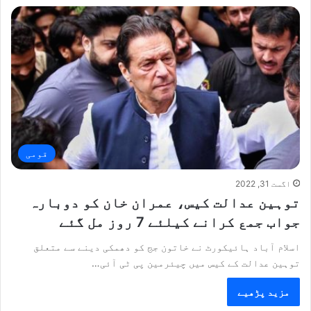
قومی
اگست 31, 2022
توہین عدالت کیس، عمران خان کو دوبارہ
جواب جمع کرانے کیلئے 7 روز مل گئے
اسلام آباد ہائیکورٹ نے خاتون جج کو دھمکی دینے سے متعلق
توہین عدالت کے کیس میں چیئرمین پی ٹی آئی…
مزید پڑھیے