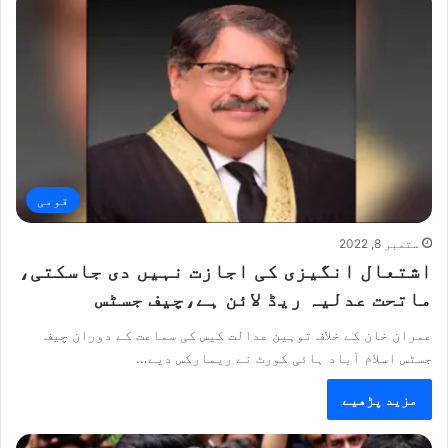
قومی
ستمبر 8, 2022
اشتعال انگیزی کی اجازت نہیں دی جاسکتی،
ماتحت عدلیہ ریڈ لائن ہے،چیف جسٹس
عمران خان کے خلاف توہین عدالت کیس کی سماعت کے دوران چیف
جسٹس اسلام آباد ہائی کورٹ نے ریمارکس دیے…
مزید پڑھیے