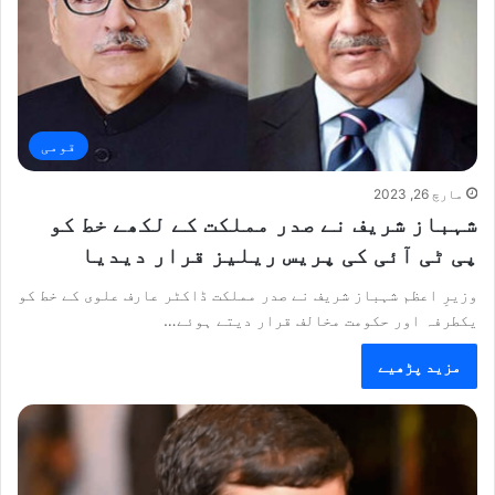
قومی
مارچ 26, 2023
شہباز شریف نے صدر مملکت کے لکھے خط کو
پی ٹی آئی کی پریس ریلیز قرار دیدیا
وزیرِ اعظم شہباز شریف نے صدر مملکت ڈاکٹر عارف علوی کے خط کو
یکطرفہ اور حکومت مخالف قرار دیتے ہوئے…
مزید پڑھیے