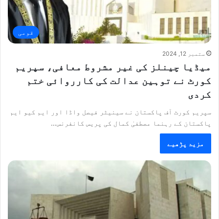
قومی
ستمبر 12, 2024
میڈیا چینلز کی غیر مشروط معافی، سپریم
کورٹ نے توہین عدالت کی کارروائی ختم
کردی
سپریم کورٹ آف پاکستان نے سینیٹر فیصل واڈا اور ایم کیو ایم
پاکستان کے رہنما مصطفیٰ کمال کی پریس کانفرنس…
مزید پڑھیے