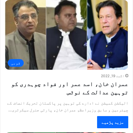
قومی
اگست 19, 2022
عمران خان، اسد عمر اور فواد چوہدری کو
توہین عدالت کے نوٹس
الیکشن کمیشن نے ادارے کی توہین پر پاکستان تحریک انصاف کے
چیئرمین و سابق وزیراعظم عمران خان، پارٹی جنرل سیکرٹری…
مزید پڑھیے