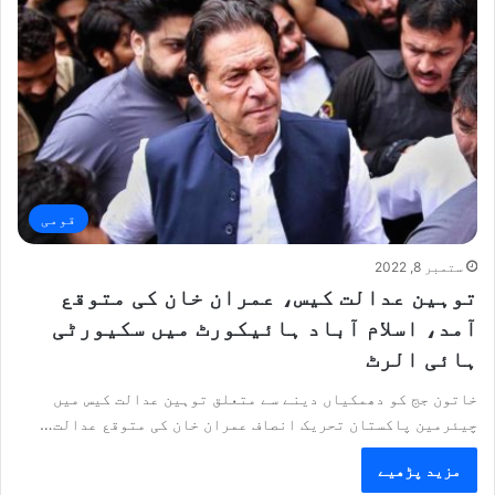
قومی
ستمبر 8, 2022
توہین عدالت کیس، عمران خان کی متوقع
آمد، اسلام آباد ہائیکورٹ میں سکیورٹی
ہائی الرٹ
خاتون جج کو دھمکیاں دینے سے متعلق توہین عدالت کیس میں
چیئرمین پاکستان تحریک انصاف عمران خان کی متوقع عدالت…
مزید پڑھیے