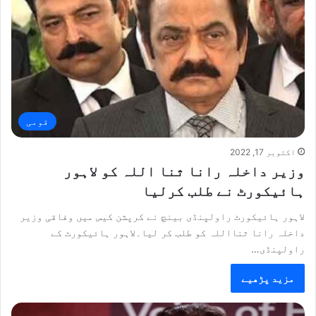
قومی
اکتوبر 17, 2022
وزیر داخلہ رانا ثنا اللہ کو لاہور
ہائیکورٹ نے طلب کرلیا
لاہور ہائیکورٹ راولپنڈی بینچ نے کرپشن کیس میں وفاقی وزیر
داخلہ رانا ثنااللہ کو طلب کر لیا۔لاہور ہائیکورٹ کے
راولپنڈی…
مزید پڑھیے