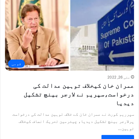
قومی
مئی 26, 2022
عمران خان کیخلاف توہین عدالت کی
درخواست،سپریم نے لارجر بینچ تشکیل
دیدیا
سپرریم کورٹ نے عمران خان کے خلاف توہین عدالت کی درخواست
پرلارجر بینچ تشکیل دیدیا، چیئرمین تحریک انصاف کیخلاف
توہین…