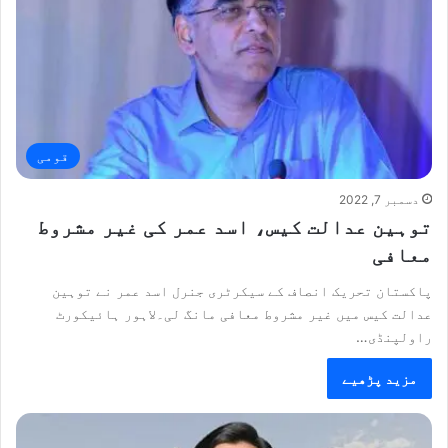
قومی
دسمبر 7, 2022
توہین عدالت کیس، اسد عمر کی غیر مشروط
معافی
پاکستان تحریک انصاف کے سیکرٹری جنرل اسد عمر نے توہین
عدالت کیس میں غیر مشروط معافی مانگ لی۔لاہور ہائیکورٹ
راولپنڈی…
مزید پڑھیے