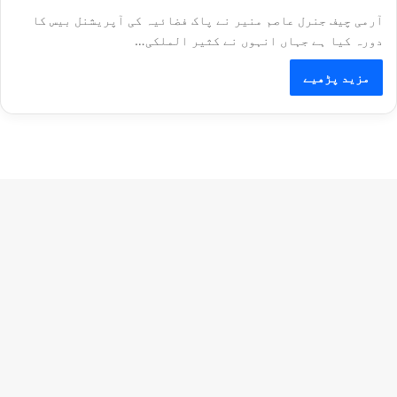
آرمی چیف جنرل عاصم منیر نے پاک فضائیہ کی آپریشنل بیس کا
دورہ کیا ہے جہاں انہوں نے کثیر الملکی…
مزید پڑھیے