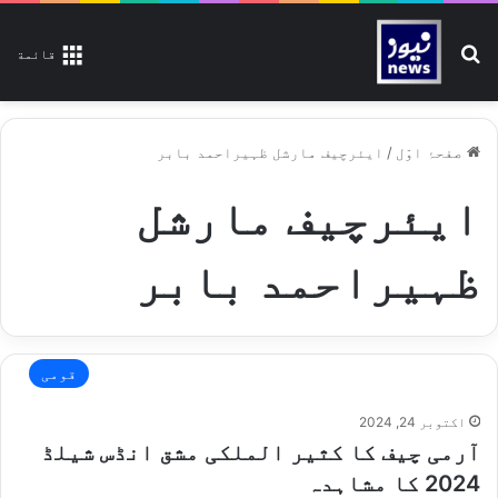
تلاش کیجیے
قائمة
صفحۂ اوّل
/
ایئرچیف مارشل ظہیراحمد بابر
ایئرچیف مارشل
ظہیراحمد بابر
قومی
اکتوبر 24, 2024
آرمی چیف کا کثیر الملکی مشق انڈس شیلڈ
2024 کا مشاہدہ