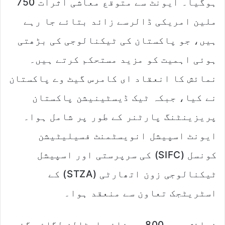
ہوگیا۔ ایونٹ سے متوقع معاشی اثرات 750
i
l
ملین امریکی ڈالرسے زائد بتائے جا رہے
ہیں، جو پاکستان کی ٹیکنالوجی کی بڑھتی
ہوئی اہمیت کو مزید مستحکم کرتے ہیں۔
نمائش کا انعقاد ای کامرس گیٹ وے پاکستان
نے کیا، جبکہ ٹیک ڈیسٹینیشن پاکستان
پریزینٹنگ پارٹنر کے طور پر شامل ہوا۔
ایونٹ اسپیشل انویسٹمنٹ فسیلیٹیشن
کونسل (SIFC) کی سرپرستی اور اسپیشل
ٹیکنالوجی زون اتھارٹی (STZA) کے
اسٹریٹجک تعاون سے منعقد ہوا۔
نمائش میں 800 سے زائد اسٹالز لگائے گئے