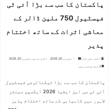
پاکستان کا سب سے بڑا آئی ٹی
فیسٹیول 750 ملین ڈالر کے
معاشی اثرات کے ساتھ اختتام
پذیر
اختر علی خان
S
جنوری 20, 2026
آخری ترمیم جنوری 20, 2026
e
2 منٹ پڑھنے میں
n
d
پاکستان کا سب سے بڑا ٹیکنالوجی فیسٹیول
a
n
آئی ٹی سی این ایشیا 2026 ایکسپو سینٹر
e
m
لاہور میں کامیابی کے ساتھ اختتام پذیر
a