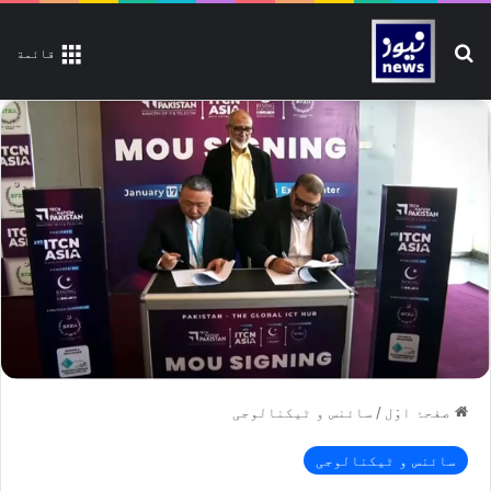
تلاش کیجیے
قائمة
صفحۂ اوّل
/
سائنس و ٹیکنالوجی
سائنس و ٹیکنالوجی