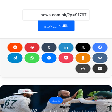
URL کاپی کریں
کھیل
دوسرا ٹیسٹ، پاکستان کی ٹیم 387 رنز پر