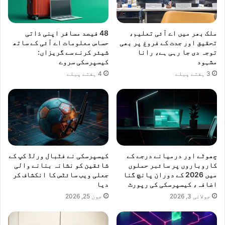
ا
ی
ت
ملک بھر میں اے آئی تعلیم،
48 فیصد مسافر اپنی ذاتی
ک
تحقیق اور جدت کے فروغ پر بھی
حساس معلومات اے آئی کے ساتھ
ا
توجہ دی جا رہی ہے، رانا
شیئر کرنے سے گریزاں:
ا
مشہود
کیسپرسکی سروے
ع
3 ہفتے پہلے
4 ہفتے پہلے
ا
د
ہ
چھوٹے اور درمیانے درجے کے
کیسپرسکی نے فٹبال ورلڈ کپ کے
کاروباروں پر سائبر حملوں
شائقین کو نشانہ بنانے والی
میں 2026 کے دوران پانچ گنا
جعلی ویب سائٹس کا انکشاف کر
اضافہ، کیسپرسکی کی رپورٹ
دیا
جولائی 3, 2026
جون 25, 2026