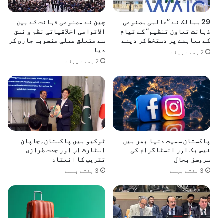
ک
س
29 ممالک نے ’’عالمی مصنوعی
چین نے مصنوعی ذہانت کے بین
ت
ذہانت تعاون تنظیم‘‘ کے قیام
الاقوامی اخلاقیاتی نظم و نسق
ا
کے معاہدے پر دستخط کر دیئے
سے متعلق عملی منصوبہ جاری کر
ن
دیا
2 ہفتے پہلے
ک
2 ہفتے پہلے
ے
س
ا
ت
ھ
ا
پ
ن
پاکستان سمیت دنیا بھر میں
ٹوکیو میں پاکستان۔جاپان
فیس بک اور انسٹاگرام کی
اسٹارٹ اپ اور جدت طرازی
ی
سروسز بحال
تقریب کا انعقاد
م
ک
3 ہفتے پہلے
3 ہفتے پہلے
م
ل
ح
م