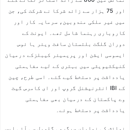
اور 75 ہزار سے زائد شرکا نے شرکت کی، جن
میں غیر ملکی مندوبین، سرمایہ کار اور
کاروباری رہنما شامل تھے۔ ایونٹ کے
دوران گلگت بلتستان سافٹ ویئر ہا ئوس
ایسوسی ایشن اور پریمیئر کیبلزکے درمیان
کنیکٹیویٹی میں بہتری کے لیے مفاہمتی
یادداشت پر دستخط کیے گئے۔ اسی طرح، چین
کے IBI انٹرنیشنل گروپ اور ای کامرس گیٹ
وے پاکستان کے درمیان بھی مفاہمتی
یادداشت پر دستخط ہوئے۔
نمائش کی نمایاں سرگرمی گلوبل سی آئی ایس