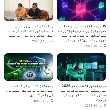
35 فیصد انفو اسٹییلر حملے
پاکستان اے آئی پر مبنی
کمپیوٹرز پر عارضی فولڈرز سے
ڈیجیٹل گورننس نظام کی جانب
کھولی گئی فائلوں کے ذریعے
پیش رفت کر رہا ہے: احد چیمہ
شروع ہوتے ہیں: کیسپرسکی
جون 17, 2026
جون 19, 2026
مینوفیکچرنگ شعبے کو 2026
پاکستان کا آئی ٹی کا شعبہ
میں مسلسل بڑھتے ہوئے سائبر
تیزی سے ترقی کی نئی بلندیوں
حملوں کا سامنا: کیسپرسکی
کی جانب گامزن
رپورٹ
جون 11, 2026
جون 14, 2026