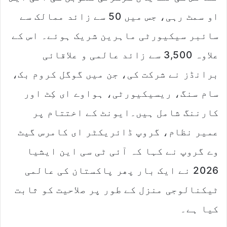
او سمٹ رہی، جس میں 50 سے زائد ممالک سے
سائبر سیکیورٹی ماہرین شریک ہوئے۔ اس کے
علاوہ 3,500 سے زائد عالمی و علاقائی
برانڈز نے شرکت کی، جن میں گوگل کروم بک،
سام سنگ، ریسیکیورٹی، ہواوے ای کِٹ اور
کارننگ شامل ہیں۔ایونٹ کے اختتام پر
عمیر نظام، گروپ ڈائریکٹر ای کامرس گیٹ
وے گروپ نے کہا کہ آئی ٹی سی این ایشیا
2026 نے ایک بار پھر پاکستان کی عالمی
ٹیکنالوجی منزل کے طور پر صلاحیت کو ثابت
کیا ہے۔