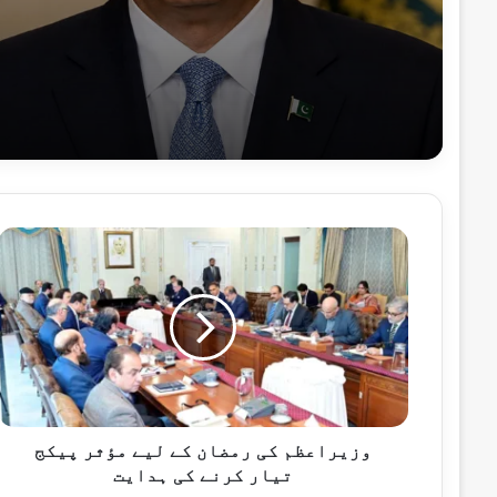
4 گھنٹے پہلے
صدر اور وزیراعظم کا 10 دہشت گردوں کو ہلاک کرنے پر سیکیورٹی فورسز کو خراجِ تحسین
4 گھنٹے پہلے
خیبرپختونخوا میں سیکیورٹی فورسز کی کارروائیاں، 
و
ز
ی
ر
ا
4 گھنٹے پہلے
ع
محسن نقوی کی اسلام آباد سیف سٹی توسیعی منصوبہ 30 ستمبر تک مکمل کر
ظ
م
ک
ی
وزیراعظم کی رمضان کے لیے مؤثر پیکج
4 گھنٹے پہلے
ر
تیار کرنے کی ہدایت
م