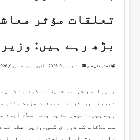
تعلقات مؤثر معاشی
بڑھ رہے ہیں: وزیر
اختر علی خان
S
جنوری 9, 2026
آخری ترمیم جنوری 9, 2026
e
n
d
وزیراعظم شہباز شریف نے کہا ہے کہ پا
a
دیرینہ برادرانہ تعلقات مزید مؤثر مع
n
e
رہے ہیں۔انہوں نے یہ بات اسلام آباد م
m
سے ملاقات کے دوران کہی۔وزیراعظم نے ک
a
i
باہمی اعتماد اور احترام پر مبنی گہر