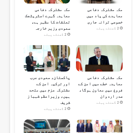
مکہ مشترکہ دفاعی
مکہ مشترکہ دفاعی
معاہدے کی یاد میں
معاہدہ گہرے اسٹریٹجک
خصوصی ترانہ جاری
تعلقات کا مظہر ہے،
سعودی وزیر خارجہ
2 گھنٹے پہلے
2 گھنٹے پہلے
مکہ مشترکہ دفاعی
پاکستان، سعودی عرب
معاہدہ خطے میں امن کے
اور ترکیہ امن کے
فروغ میں معاون ہوگا،
مشترکہ عزم میں متحد
صدر اردوان
ہیں، وزیراعظم شہباز
شریف
2 گھنٹے پہلے
2 گھنٹے پہلے