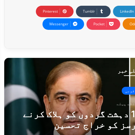
Pinterest
Tumblr
LinkedIn
Messenger
Pocket
Od
ی خبر
قومی
صدر اور وزیراعظم کا 10 دہشت گردوں کو ہلاک کرنے
سز کو خراجِ تحسین