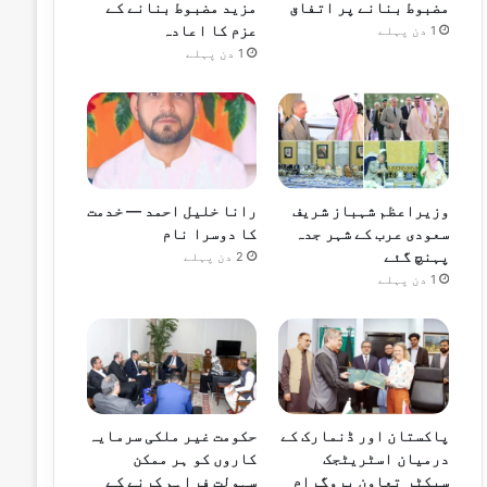
مضبوط بنانے پر اتفاق
مزید مضبوط بنانے کے
عزم کا اعادہ
1 دن پہلے
1 دن پہلے
وزیراعظم شہباز شریف
رانا خلیل احمد — خدمت
سعودی عرب کے شہر جدہ
کا دوسرا نام
پہنچ گئے
2 دن پہلے
1 دن پہلے
پاکستان اور ڈنمارک کے
حکومت غیر ملکی سرمایہ
درمیان اسٹریٹجک
کاروں کو ہر ممکن
سیکٹر تعاون پروگرام
سہولت فراہم کرنے کے