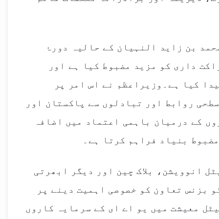
محمد بن زاید النہیان کے حالیہ دورۂ
اکت داری کو مزید مضبوط کیا ہے اور
یدا کیا ہے۔وزیراعظم نے اس امر پر
سطحی روابط اور تبادلوں سے پاکستان اور
وں کے درمیان باہمی اعتماد میں اضافہ
مضبوط بنیاد فراہم کرتا ہے۔
ل انوویشن، بلاک چین اور دیگر ابھرتی
و بزنس تعاون کو خصوصی اہمیت دینے پر
ٹل معیشت میں یو اے ای کے سرمایہ کاروں