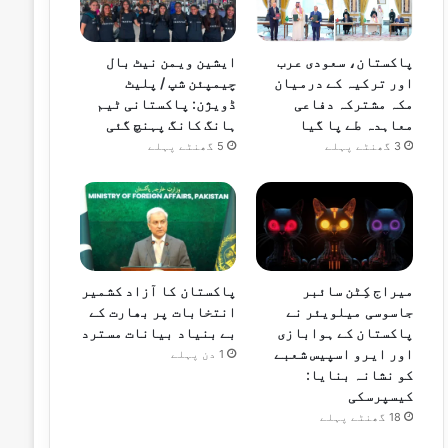
پاکستان، سعودی عرب
ایشین ویمن نیٹ بال
اور ترکیہ کے درمیان
چیمپئن شپ / پلیٹ
مکہ مشترکہ دفاعی
ڈویژن: پاکستانی ٹیم
معاہدہ طے پا گیا
ہانگ کانگ پہنچ گئی
3 گھنٹے پہلے
5 گھنٹے پہلے
میراج کِٹن سائبر
پاکستان کا آزاد کشمیر
جاسوسی میلویئر نے
انتخابات پر بھارت کے
پاکستان کے ہوابازی
بے بنیاد بیانات مسترد
اور ایرو اسپیس شعبے
1 دن پہلے
کو نشانہ بنایا:
کیسپرسکی
18 گھنٹے پہلے