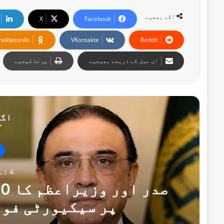
آگے بھجیے
X
Facebook
noklassniki
VKontakte
Reddit
ای میل کے ذریعے بھیجیے
پرنٹ کیجیے
اگل
4 گھنٹے پہلے
پر سیکیورٹی فور