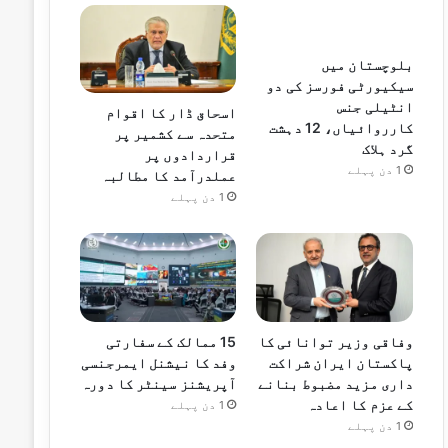
بلوچستان میں
سیکیورٹی فورسز کی دو
انٹیلی جنس
اسحاق ڈار کا اقوام
کارروائیاں، 12 دہشت
متحدہ سے کشمیر پر
گرد ہلاک
قراردادوں پر
1 دن پہلے
عملدرآمد کا مطالبہ
1 دن پہلے
وفاقی وزیر توانائی کا
15 ممالک کے سفارتی
پاکستان ایران شراکت
وفد کا نیشنل ایمرجنسی
داری مزید مضبوط بنانے
آپریشنز سینٹر کا دورہ
کے عزم کا اعادہ
1 دن پہلے
1 دن پہلے