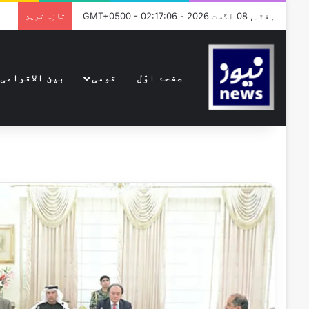
ہفتہ, 08 اگست 2026 - GMT+0500 - 02:17:06
تازہ ترین
صفحۂ اوّل
قومی
بین الاقوامی