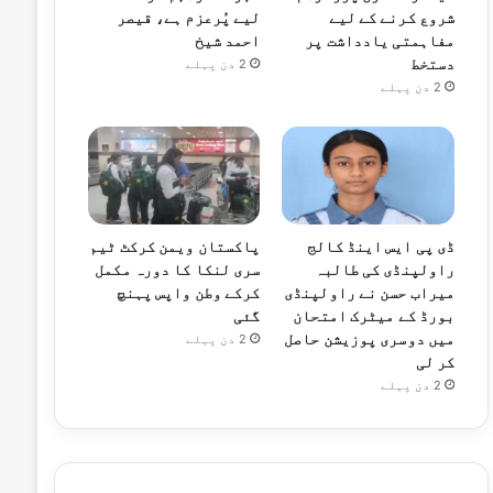
شروع کرنے کے لیے
لیے پُرعزم ہے، قیصر
مفاہمتی یادداشت پر
احمد شیخ
دستخط
2 دن پہلے
2 دن پہلے
ڈی پی ایس اینڈ کالج
پاکستان ویمن کرکٹ ٹیم
راولپنڈی کی طالبہ
سری لنکا کا دورہ مکمل
میراب حسن نے راولپنڈی
کرکے وطن واپس پہنچ
بورڈ کے میٹرک امتحان
گئی
میں دوسری پوزیشن حاصل
2 دن پہلے
کر لی
2 دن پہلے