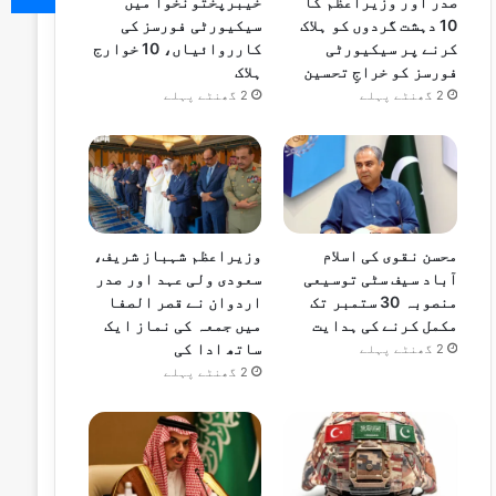
صدر اور وزیراعظم کا
خیبرپختونخوا میں
10 دہشت گردوں کو ہلاک
سیکیورٹی فورسز کی
کرنے پر سیکیورٹی
کارروائیاں، 10 خوارج
فورسز کو خراجِ تحسین
ہلاک
2 گھنٹے پہلے
2 گھنٹے پہلے
محسن نقوی کی اسلام
وزیراعظم شہباز شریف،
آباد سیف سٹی توسیعی
سعودی ولی عہد اور صدر
منصوبہ 30 ستمبر تک
اردوان نے قصر الصفا
مکمل کرنے کی ہدایت
میں جمعہ کی نماز ایک
ساتھ ادا کی
2 گھنٹے پہلے
2 گھنٹے پہلے