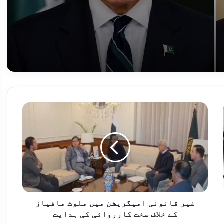
10 خوارج ہلاک
غ
ی
ر
ق
ا
ن
نے کی ہدایت
و
ن
ی
ا
غیر قانونی امیگریشن میں ملوث مافیاز
م
کے خلاف سخت کارروائی کی ہدایت
وزیراعظم شہباز شریف، سعودی ولی عہد اور صدر اردوان نے قصر الصفا میں جمعہ کی نماز ایک ساتھ ادا کی
ی