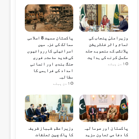
وزیراعلیٰ پنجاب کی
پاکستان سمیت 8 اسلامی
تمام واٹر فلٹریشن
ممالک کی غزہ میں
پلانٹس کے منصوبے جلد
اسرائیلی کارروائیوں
مکمل کرنے کی ہدایت
کی شدید مذمت، فوری
جنگ بندی اور انسانی
1 دن پہلے
امداد کی فراہمی کا
مطالبہ
1 دن پہلے
پاکستان اور صومالیہ
وزیراعظم شہباز شریف
کا دفاعی تعاون مزید
کا پاک چین تعلقات