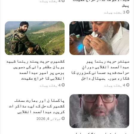
4 ہفتے پہلے
پیش
3 ہفتے پہلے
سینئر حریت رہنما پیر
کشمیری حریت پسند رہنما شہید
عبدالصمد انقلابی دورانِ
برہان مظفر وانی کی دسویں
حراست شدید جسمانی کمزوری کا
برسی پر اسیر عبدالصمد
شکار، صورہ ہسپتال داخل
انقلابی کا خراج عقیدت
4 ہفتے پہلے
4 ہفتے پہلے
پاکستا ن اور بھارت مسئلہ
کشمیر کے حل کے لیے مذاکر ات
کریں، عبدالصمد انقلابی
جولائی 4, 2026
جنوبی ایشیا پر جنگ کے بادل