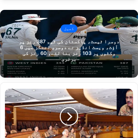
کھیل
دوسرا ٹیسٹ، پاکستان کی ٹیم 387 رنز پر
آؤٹ، ویسٹ انڈیز نے دوسری اننگز میں 6
وکٹوں پر 103 رنز بنا لئے، 60 رنز کی
برتری
ک
س
ی
ک
و
ق
و
م