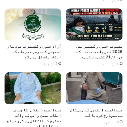
و
ر
ر
و
ک
ع
م
ہ
ا
و
ن
گ
ڈ
ی
ر
ا
مقبوضہ جموں و کشمیر میں
آزاد جموں و کشمیر قانون ساز
ز
،
2026 کے پہلے سات ماہ کے
اسمبلی کے دوسرے مرحلے کے
ک
ع
دوران 21 کشمیری شہید
انتخابات کل ہوں گے
ا
ط
4 دن پہلے
4 دن پہلے
ن
ا
ف
ء
ر
ا
ن
ل
س
ل
ہ
ت
ا
عبدالصمد انقلابی کو ہسپتال
عبدالصمد انقلابی کا جناب
ر
سے ڈسچارج کردیا گیا
الطاف حسین وانی کے والد
محترم کے انتقال پر گہرے رنج
ڑ
2 ہفتے پہلے
و غم کا اظہار