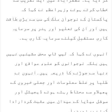
i
l
خطاب کرتے ہوئے وزیراعظم نے کہا کہ
پاکستان کے نوجوان ملک کی سب سے بڑی طاقت
ہیں اور ان کی تعلیم اور ہنر پر سرمایہ
کاری مستقبل کیلئے سرمایہ کاری ہے۔
انہوں نے کہا کہ لیپ ٹاپ محض مشینیں نہیں
ہیں بلکہ نوجوانوں کو علم، مواقع اور
دنیا سے جوڑنے کا ذریعہ ہیں۔
انہوں نے
طلبا پر غلط معلومات اور جعلی خبروں کے
پھیلاو سے محتاط رہتے ہوئے ڈیجیٹل اور
سوشل میڈیا کے میدان میں مثبت کردارادا
کرنے پر زوردیا۔