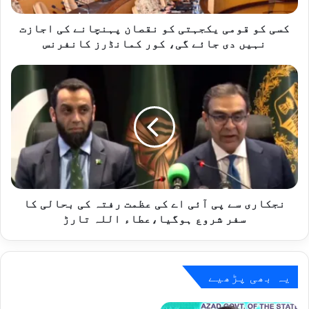
ی
ی
کسی کو قومی یکجہتی کو نقصان پہنچانے کی اجازت
ک
نہیں دی جائے گی، کور کمانڈرز کانفرنس
ج
ہ
ن
ت
ج
ی
ک
ک
ا
و
ر
ن
ی
ق
س
ص
ے
ا
پ
ن
ی
نجکاری سے پی آئی اے کی عظمت رفتہ کی بحالی کا
پ
آ
سفر شروع ہوگیا،عطاء اللہ تارڑ
ہ
ئ
ن
ی
چ
ا
ا
ے
یہ بھی پڑھیے
ن
ک
ے
ی