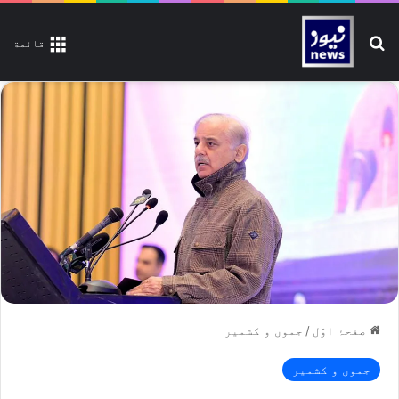
تلاش کیجیے
قائمة
صفحۂ اوّل
/
جموں و کشمیر
جموں و کشمیر