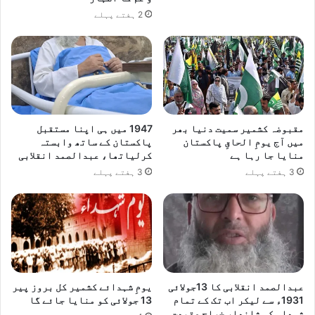
2 ہفتے پہلے
مقبوضہ کشمیر سمیت دنیا بھر
1947 میں ہی اپنا مستقبل
میں آج یومِ الحاقِ پاکستان
پاکستان کے ساتھ وابستہ
منایا جا رہا ہے
کرلیاتھا، عبدالصمد انقلابی
3 ہفتے پہلے
3 ہفتے پہلے
عبدالصمد انقلابی کا 13جولائی
یومِ شہدائے کشمیر کل بروز پیر
1931ء سے لیکر اب تک کے تمام
13 جولائی کو منایا جائے گا
شہداء کو شاندار خراج عقیدت