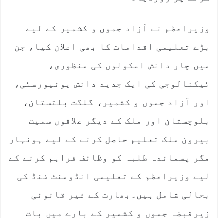
وزیراعظم نے آزاد جموں و کشمیر کے لیے
بڑے تعلیمی اقدامات کا بھی اعلان کیا، جن
میں چار دانش اسکولوں کی منظوری،
ٹیکنالوجی کی ایک جدید دانش یونیورسٹی،
اور آزاد جموں و کشمیر، گلگت بلتستان،
بلوچستان اور ملک کے دیگر علاقوں سمیت
بیرون ملک تعلیم حاصل کرنے کے لیے ہونہار
مگر پسماندہ طلبہ کو وظائف فراہم کرنے کے
لیے وزیراعظم کے تعلیمی انڈومنٹ فنڈ کی
بحالی شامل ہیں۔
بھارت کے غیر قانونی
زیرقبضہ جموں و کشمیر کے بارے میں بات