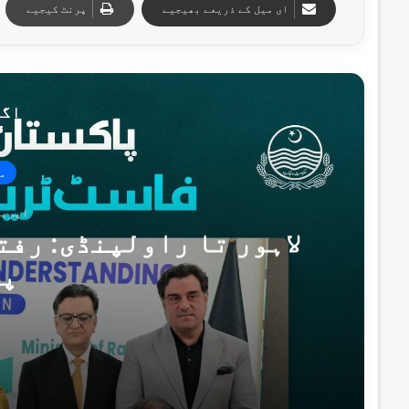
ای میل کے ذریعے بھیجیے
پرنٹ کیجیے
اگل
م
اپریل 19, 6
لاہور تا راولپنڈی: رفت
پٹ
اپریل 19, 2026
لاہور تا راولپنڈی: رفتار کے خواب اور حق