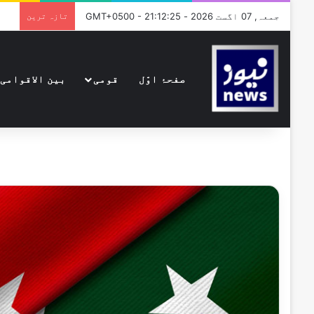
جمعہ, 07 اگست 2026 - GMT+0500 - 21:12:25
تازہ ترین
صفحۂ اوّل
قومی
بین الاقوامی