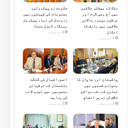
ملک کے بیشتر علاقوں
حکومت نے پیٹرولیم
میں آج بھی گرم اور
مصنوعات کی قیمتوں میں
مرطوب موسم، بالائی
ردوبدل کر دیا، پیٹرول
علاقوں میں بارش کا
مہنگا، ڈیزل سستا
امکان
2 دن پہلے
2 دن پہلے
پاکستان اور جاپان کا
احسن اقبال کی گلگت
بنیادی شعبوں میں
بلتستان کے ترقیاتی
تعاون کے نئے مواقع
منصوبوں میں تیزی لانے
تلاش کرنے پر اتفاق
کی ہدایت
2 دن پہلے
2 دن پہلے