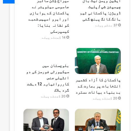
ایشین ویمن نیٹ بال
میراج کِٹن سائبر
چیمپئن شپ / پلیٹ
جاسوسی میلویئر نے
ڈویژن: پاکستانی ٹیم
پاکستان کے ہوابازی
ہانگ کانگ پہنچ گئی
اور ایرو اسپیس شعبے
کو نشانہ بنایا:
37 منٹس پہلے
کیسپرسکی
14 گھنٹے پہلے
بلوچستان میں
سیکیورٹی فورسز کی دو
انٹیلی جنس
پاکستان کا آزاد کشمیر
کارروائیاں، 12 دہشت
انتخابات پر بھارت کے
گرد ہلاک
بے بنیاد بیانات مسترد
20 گھنٹے پہلے
20 گھنٹے پہلے