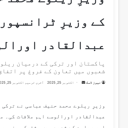
کے وزیرِ ٹرانسپور
عبدالقادر اورالو 
پاکستان اور ترکی کے درمیان ریلو
شعبوں میں تعاون کے فروغ پر اتفاق
نیوز ڈسک
S
اکتوبر 25, 2025
آخری ترمیم اکتوبر 25, 2025
e
n
d
وزیرِ ریلوے محمد حنیف عباسی نے ترکی 
a
عبدالقادر اورالوسے اہم ملاقات کی۔ مل
n
e
اور ریلوے کے شعبے میں مشترکہ منصوبو