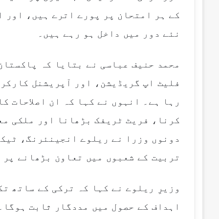
کے ہر امتحان پر پورے اترے ہیں، اور ا
نئے دور میں داخل ہو رہے ہیں۔
محمد حنیف عباسی نے بتایا کہ پاکستان
فلیٹ اپ گریڈیشن، اور آپریشنل کارکرد
رہا ہے۔ انہوں نے کہا کہ ان اصلاحات ک
کرنا، فریٹ ٹریفک بڑھانا اور ملکی مع
دونوں وزرا نے ریلوے انجینئرنگ، ٹیکن
تربیت کے شعبوں میں تعاون بڑھانے پر 
وزیرِ ریلوے نے کہا کہ ترکی کے ساتھ ت
اہداف کے حصول میں مددگار ثابت ہوگا۔ا