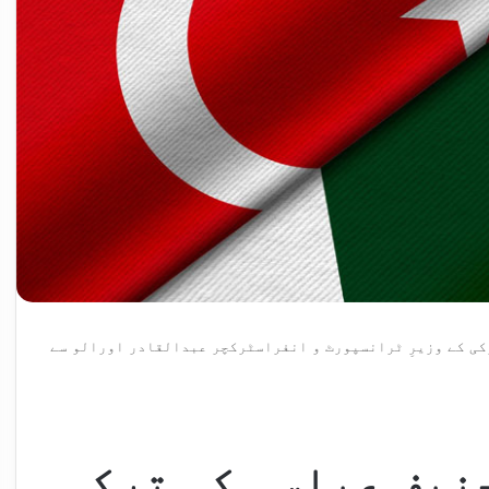
کی کے وزیرِ ٹرانسپورٹ و انفراسٹرکچر عبدالقادر اورالو سے
حنیف عباسی کی ترکی