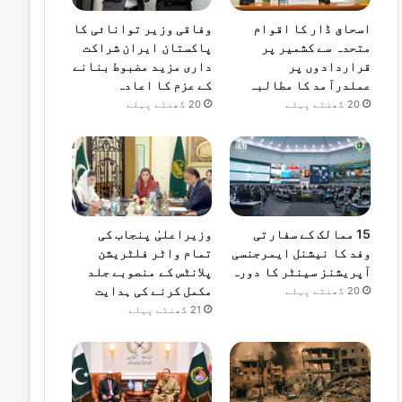
اسحاق ڈار کا اقوام
وفاقی وزیر توانائی کا
متحدہ سے کشمیر پر
پاکستان ایران شراکت
قراردادوں پر
داری مزید مضبوط بنانے
عملدرآمد کا مطالبہ
کے عزم کا اعادہ
20 گھنٹے پہلے
20 گھنٹے پہلے
15 ممالک کے سفارتی
وزیراعلیٰ پنجاب کی
وفد کا نیشنل ایمرجنسی
تمام واٹر فلٹریشن
آپریشنز سینٹر کا دورہ
پلانٹس کے منصوبے جلد
مکمل کرنے کی ہدایت
20 گھنٹے پہلے
21 گھنٹے پہلے