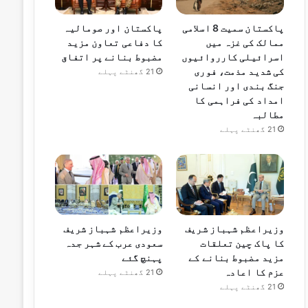
پاکستان سمیت 8 اسلامی
پاکستان اور صومالیہ
ممالک کی غزہ میں
کا دفاعی تعاون مزید
اسرائیلی کارروائیوں
مضبوط بنانے پر اتفاق
کی شدید مذمت، فوری
21 گھنٹے پہلے
جنگ بندی اور انسانی
امداد کی فراہمی کا
مطالبہ
21 گھنٹے پہلے
وزیراعظم شہباز شریف
وزیراعظم شہباز شریف
کا پاک چین تعلقات
سعودی عرب کے شہر جدہ
مزید مضبوط بنانے کے
پہنچ گئے
عزم کا اعادہ
21 گھنٹے پہلے
21 گھنٹے پہلے