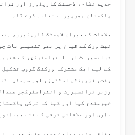
جدید نظام، لاجسٹک کاریڈورز اور ٹرانس
پاکستان بھرپور استفادہ کرے گا۔
ملاقات کے دوران لاجسٹک کاریڈورز، بن
نیٹ ورک کے قیام پر بھی تفصیلی بات چی
ٹرانسپورٹ اور انفراسٹرکچر کے شعبوں 
کے لیے ایک مشترکہ ورکنگ گروپ تشکیل د
رفت، فزیبلٹی اسٹڈیز، اور سرمایہ کار
وزیرِ ٹرانسپورٹ و انفراسٹرکچر عبدال
خیرمقدم کیا اور کہا کہ ترکی پاکستان
داری اور علاقائی ترقی کے نئے میدانوں
وفاقی وزیرِ ریلوے محمد حنیف عباسی نے