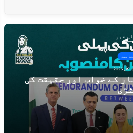
ی خبر
ضامین
202
ار کے خواب اور حقیقت کی
ڑی
یقت کی پٹڑی