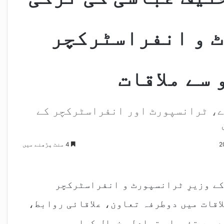
ٹ و انفراسٹرکچر
سے ملاقات
ے، ٹرانسپورٹ اور انفراسٹرکچر کے
4 منٹ پڑھنے میں
کے وزیرِ ٹرانسپورٹ و انفراسٹرکچر
اقات میں دوطرفہ تعاون، علاقائی روابط،
ں پر تفصیلی تبادلہ خیال کیا