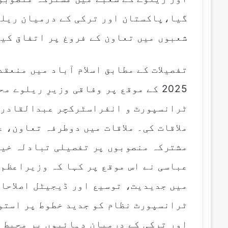
m
گیا،پاکستان اور ترکی کے درمیان ریل
a
i
شعبوں میں تعاون کے فروغ پر اتفاق کی
l
تفصیلات کے مطابق اسلام آباد میں منعق
2025 کے موقع پر وفاقی وزیرِ ریلوے 
ملاقات کی۔ ملاقات میں دوطرفہ تعاون، ع
مشترکہ منصوبوں پر تفصیلی تبادلہ خیا
عباسی نے اس موقع پر کہا کہ وزیراعظم 
میں جدیدیت، توسیع اور ڈیجیٹل اصلاحا
ٹرانسپورٹ نظام کو جدید خطوط پر استو
اور ترکی کے درمیان دہائیوں پر محیط 