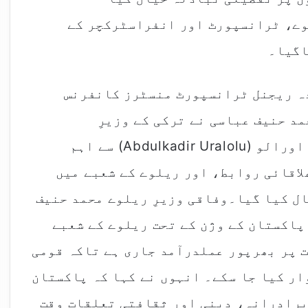
وے، ٹرانسپورٹ اور انفراسٹرکچر کے
اگیا۔
دہ ریجنل ٹرانسپورٹ منسٹرز کانفرنس
محمد حنیف عباسی نے ترکی کے وزیرِ
ٹرانسپورٹ و انفراسٹرکچر عبدالقادر اورالو (Abdulkadir Uralolu) سے اہم
لاقائی روابط، اور ریلوے کے شعبے میں
ل کیا گیا۔وفاقی وزیرِ ریلوے محمد حنیف
پاکستان کے وژن کے تحت ریلوے کے شعبے
ت پر بھرپور عملدرآمد جاری ہے تاکہ قومی
ار کیا جا سکے۔ انہوں نے کہا کہ پاکستان
برادرانہ، دینی اور ثقافتی تعلقات وقت