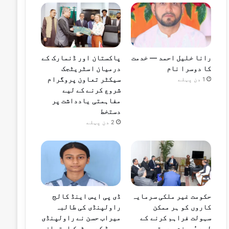
رانا خلیل احمد — خدمت
پاکستان اور ڈنمارک کے
کا دوسرا نام
درمیان اسٹریٹجک
سیکٹر تعاون پروگرام
1 دن پہلے
شروع کرنے کے لیے
مفاہمتی یادداشت پر
دستخط
2 دن پہلے
حکومت غیر ملکی سرمایہ
ڈی پی ایس اینڈ کالج
کاروں کو ہر ممکن
راولپنڈی کی طالبہ
سہولت فراہم کرنے کے
میراب حسن نے راولپنڈی
لیے پُرعزم ہے، قیصر
بورڈ کے میٹرک امتحان