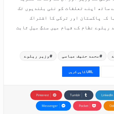
 ساتھ اپنے تعلقات کو نئی بلندیوں تک
ا کہ پاکستان اور ترکی کا اشتراک
 ریلوے نظام کے قیام میں سنگِ میل ثابت
محمد حنیف عباسی
وزیر ریلوے
URL کاپی کریں
Pinterest
Tumblr
LinkedIn
Messenger
Pocket
Od