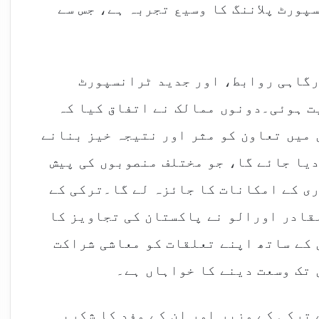
پورٹ پلاننگ کا وسیع تجربہ ہے، جس سے
درگاہی روابط، اور جدید ٹرانسپورٹ
ت ہوئی۔دونوں ممالک نے اتفاق کیا کہ
میں تعاون کو مثر اور نتیجہ خیز بنانے
یا جائے گا، جو مختلف منصوبوں کی پیش
ی کے امکانات کا جائزہ لے گا۔ترکی کے
قادر اورالو نے پاکستان کی تجاویز کا
 کے ساتھ اپنے تعلقات کو معاشی شراکت
 تک وسعت دینے کا خواہاں ہے۔
 ترکی کے وزیر اور ان کے وفد کا شکریہ