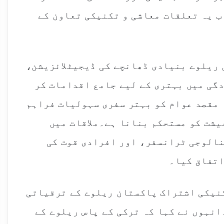
ب یہ تعلقات معاشی و تکنیکی تعاون کے
 ریلوے بنیادی ڈھانچے کی ڈیجیٹلائزیشن،
گی میں بہتری کے لیے جامع اقدامات کر
ا مقصد عوام کو بہتر سفری سہولیات فراہم
یشت کو مستحکم بنانا ہے۔ملاقات میں
الوجی ٹرانسفر، اور افرادی قوت کی
اتفاق کیا۔
کنیکی اشتراک پاکستان ریلوے کے ترقیاتی
نہوں نے کہا کہ ترکی کے پاس ریلوے کے