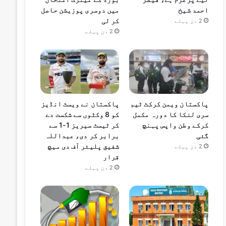
احمد شیخ
میں دوسری پوزیشن حاصل
کر لی
2 دن پہلے
2 دن پہلے
پاکستان ویمن کرکٹ ٹیم
پاکستان نے ویسٹ انڈیز
سری لنکا کا دورہ مکمل
کو 8 وکٹوں سے شکست دے
کرکے وطن واپس پہنچ
کر ٹیسٹ سیریز 1-1 سے
گئی
برابر کر دی، عبداللہ
شفیق پلیئر آف دی میچ
2 دن پہلے
قرار
2 دن پہلے