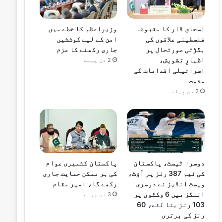
اسحاق ڈار کا مقبوضہ
وزیراعظم کا خطے میں
فلسطینی علاقوں کی
امن کے لیے کوششیں
بگڑتی صورتحال پر
جاری رکھنے کا عزم
اظہارِ تشویش،
2 دن پہلے
اسرائیلی اقدامات کی
مذمت
2 دن پہلے
دوسرا ٹیسٹ، پاکستان
پاکستان کشمیری عوام
کی ٹیم 387 رنز پر آؤٹ،
کی ہر ممکن حمایت جاری
ویسٹ انڈیز نے دوسری
رکھے گا، امیر مقام
اننگز میں 6 وکٹوں پر
3 دن پہلے
103 رنز بنا لئے، 60
رنز کی برتری