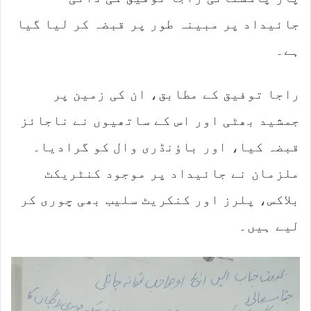
a
جائیداد پر مبینہ طور پر قبضہ کر لیا گیا
i
l
ہے۔
راجا توفیق کے مطابق، ان کی زمین پر
جمشید بھٹی اور اس کے ساتھیوں نے ناجائز
قبضہ کیا، اور باؤنڈری وال کو گرادیا۔
ملزمان نے جائیداد پر موجود کنٹریکٹ
بلاکس، پلرز اور کنکریٹ سلیب بھی چوری کر
لیے ہیں۔