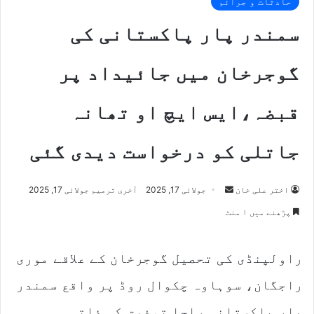
حادثات و جرائم
سمندر پار پاکستانی کی
گوجرخان میں جائیداد پر
قبضہ،ایس ایچ او تھانہ
جاتلی کو درخواست دیدی گئی
اختر علی خان
S
جولائی 17, 2025
آخری ترمیم جولائی 17, 2025
e
پڑھنے میں ۱ منٹ
n
d
راولپنڈی کی تحصیل گوجرخان کے علاقے موری
a
n
راجگان، سوہاوہ چکوال روڈ پر واقع سمندر
e
m
پار پاکستانی راجا توفیق کی ذاتی