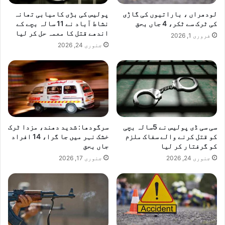
ں
و
پ
ز
لودھراں ، باراتیوں کی گاڑی
پولیس کی بڑی کامیابی تھانہ
ہ
ی
کی ٹرک سے ٹکر، 4 جاں بحق
نشاط آباد نے 11 سالہ بچے کے
ن
اندھے قتل کا معمہ حل کر لیا
ر
فروری 1, 2026
چ
ٹ
جنوری 24, 2026
گ
ر
ئ
ا
ے
ن
س
پ
و
ر
سی سی ڈی پولیس نے 5سالہ بچی
سرگودھا: شدید دھند، مزدا ٹرک
ٹ
کو قتل کرنے والے سفاک ملزم
خشک نہر میں جا گرا، 14 افراد
ب
کو گرفتار کر لیا
جاں بحق
ل
جنوری 24, 2026
جنوری 17, 2026
ا
ل
ا
ک
ب
ر
خ