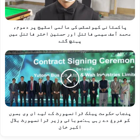
ا
ن
ی
ک
ی
پاکستانی کیوئسٹس کی عالمی اسٹیج پر دھوم،
و
محمد آصف سیمی فائنل اور حسنین اختر فائنل میں
ئ
پہنچ گئے
س
ٹ
پ
س
ن
ک
ج
ی
ا
ع
ب
ا
ح
ل
ک
م
و
ی
م
ا
ت
پنجاب حکومت پبلک ٹرانسپورٹ کے لیے ای وی بسوں
س
پ
کو فروغ دے رہی ہے:صوبائی وزیر ٹرانسپورٹ بلال
ٹ
ب
اکبر خان
ی
ل
ج
ک