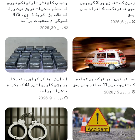
زمین کے تنازع پر 2 گروپوں
پنجاب کاؤنٹر نارکوٹکس فورس
ن
ں
میں فائرنگ سے 4 افراد جاں
کا منظم منشیات فروش نیٹ ورک
ل
ک
بحق
کے خلاف بڑا کریک ڈاؤن، 475
ا
و
کلوگرام منشیات برآمد
جون 6, 2026
و
ف
مئی 30, 2026
ر
ر
ح
و
س
غ
ن
د
ی
ے
ن
ر
ا
ہ
خ
ی
مسافر کوچ اور ٹرک میں تصادم
اے این ایف کی کراچی بندرگاہ
ت
ہ
کے نتیجے میں 11 مسافر جاں بحق
پر بڑی کارروائی، 41 کلوگرام
ر
ے
منشیات برآمد
فروری 15, 2026
ف
:
فروری 9, 2026
ا
ص
ئ
و
ن
ب
ل
ا
م
ئ
ی
ی