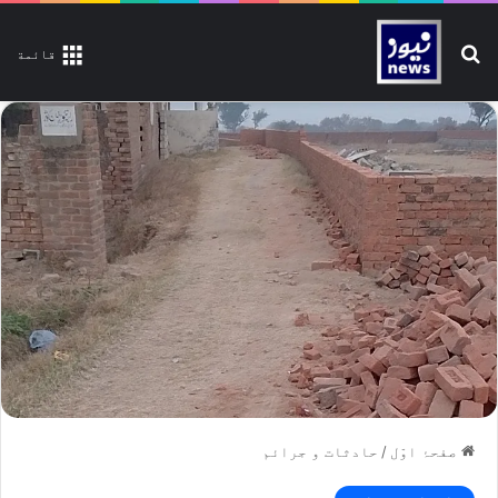
تلاش کیجیے
قائمة
صفحۂ اوّل
/
حادثات و جرائم