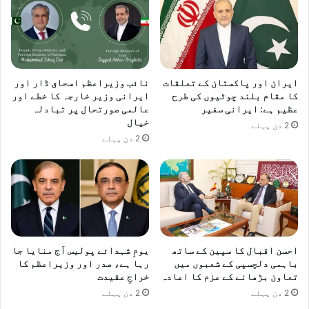
ر
ن
ی
و
ن
م
ج
ب
ر
ر
ایران اور پاکستان کے تعلقات
نائب وزیراعظم اسحاق ڈار اور
ز
ت
کا مقام بلند چوٹیوں کی طرح
ایرانی وزیر خارجہ کا خطے اور
ا
ک
عظیم ہے: ایرانی سفیر
عالمی صورتحال پر تبادلہ
ہ
ت
خیال
2 دن پہلے
ل
و
2 دن پہلے
ک
س
ا
ی
ر
ع
ش
ہ
ی
د
احسن اقبال کا سپین کے ساتھ
یومِ شہدائے پولیس آج منایا جا
باہمی دلچسپی کے شعبوں میں
رہا ہے، صدر اور وزیراعظم کا
تعاون بڑھانے کے عزم کا اعادہ
خراجِ عقیدت
2 دن پہلے
2 دن پہلے