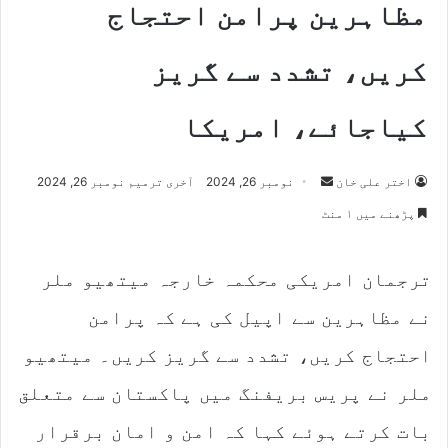
مظاہرین پرامن احتجاج
کریں، تشدد سے گریز
کیاجائے، امریکا
اختر علی خان
S
نومبر 26, 2024
آخری ترمیم نومبر 26, 2024
e
پڑھنے میں ۱ منٹ
n
d
ترجمان امریکی محکمہ خارجہ میتھیو ملر
a
n
نے مظاہرین سے اپیل کی ہے کہ پرامن
e
m
احتجاج کریں، تشدد سے گریز کریں۔ میتھیو
a
ملر نے پریس بریفنگ میں پاکستان سے متعلق
i
l
بات کرتے ہوئے کہا کہ امن و امان برقرار