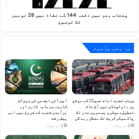
ک
ر
ا
م
ر
ی
پنجاب بھر میں دفعہ 144 کے نفاذ میں 28 نومبر
و
ں
تک توسیع
ں
د
پ
ف
ر
ع
گ
ہ
یہ بھی پڑھیے
ا
1
ڑ
4
ی
4
چ
ک
ڑ
ے
ھ
ن
ا
ف
د
ا
چہلم حضرت امام حسینؓ کے موقع
ایس آئی ایف سی کی سہولت
ی
ذ
پر راولپنڈی میں آج عام
کاری، سرمایہ کاری اور
ج
تعطیل،میٹرو بس سروس صدر تک
برآمدی شعبے کے فروغ میں اہم
م
پاک سیکرٹریٹ تک معطل رہے گی
پیش رفت
س
ی
س
ں
2 دن پہلے
2 دن پہلے
ے
2
4
8