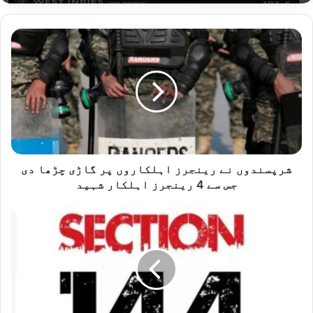
ش
ر
پ
س
ن
د
و
ں
ن
ے
شرپسندوں نے رینجرز اہلکاروں پر گاڑی چڑھا دی
ر
جس سے 4 رینجرز اہلکار شہید
ی
ن
پ
ج
ن
ر
ج
ز
ا
ا
ب
ہ
ب
ل
ھ