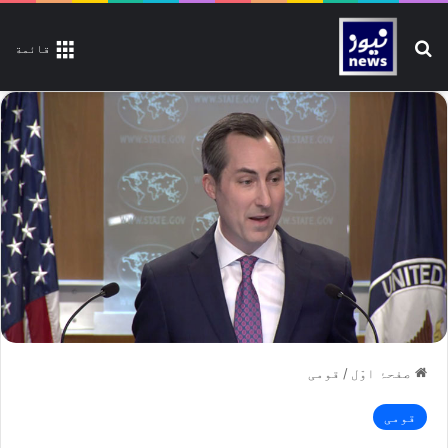
تلاش کیجیے
قائمة
صفحۂ اوّل
/
قومی
قومی