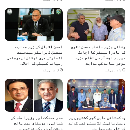
وفاقی وزیر داخلہ محسن نقوی
احسن اقبال کی زیر صدارت
کا نادرا سینٹر کا اچانک
نیشنل ڈیزاسٹر مینجمنٹ
دورہ، ایف آر سی نظام مزید
اتھارٹی میں نیشنل ایمرجنسی
مؤثر بنانے کی ہدایت
رسپانس کمیٹی کا اجلاس
3 دن پہلے
3 دن پہلے
پاکستانی ماہی گیر کشتیوں پر
صدر مملکت اور وزیراعظم کی
ویسل مانیٹرنگ سسٹم نصب کرنے
شمالی وزیرستان میں پانچ
کا تاریخی معاہدہ
دہشت گردوں کے خاتمے پر