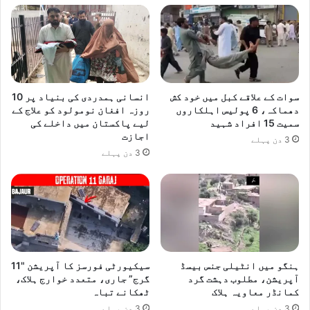
سوات کے علاقے کبل میں خود کش
انسانی ہمدردی کی بنیاد پر 10
دھماکہ، 6 پولیس اہلکاروں
روزہ افغان نومولود کو علاج کے
سمیت 15 افراد شہید
لیے پاکستان میں داخلے کی
اجازت
3 دن پہلے
3 دن پہلے
ہنگو میں انٹیلی جنس بیسڈ
سیکیورٹی فورسز کا آپریشن "11
آپریشن، مطلوب دہشت گرد
گرج” جاری، متعدد خوارج ہلاک،
کمانڈر معاویہ ہلاک
ٹھکانے تباہ
3 دن پہلے
3 دن پہلے