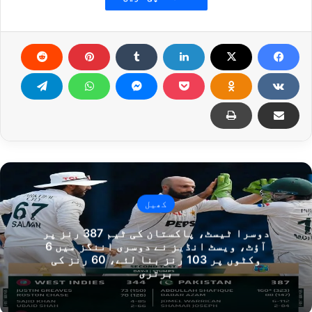
کھیل
دوسرا ٹیسٹ، پاکستان کی ٹیم 387 رنز پر
آؤٹ، ویسٹ انڈیز نے دوسری اننگز میں 6
وکٹوں پر 103 رنز بنا لئے، 60 رنز کی
برتری