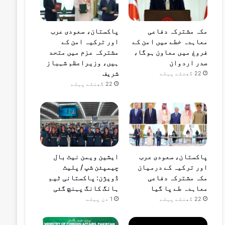
مکہ مشترکہ دفاعی
پاکستان، سعودی عرب
معاہدہ خطے میں امن کے
اور ترکیہ امن کے
فروغ میں معاون ہوگا،
مشترکہ عزم میں متحد
صدر اردوان
ہیں، وزیراعظم شہباز
شریف
22 گھنٹے پہلے
22 گھنٹے پہلے
پاکستان، سعودی عرب
ایشین ویمن نیٹ بال
اور ترکیہ کے درمیان
چیمپئن شپ / پلیٹ
مکہ مشترکہ دفاعی
ڈویژن: پاکستانی ٹیم
معاہدہ طے پا گیا
ہانگ کانگ پہنچ گئی
22 گھنٹے پہلے
1 دن پہلے