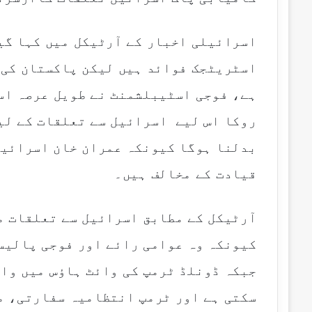
l
اسرائیلی اخبار کے آرٹیکل میں کہا گی
اسٹریٹجک فوائد ہیں لیکن پاکستان کی 
ہے، فوجی اسٹیبلشمنٹ نے طویل عرصہ اس
روکا اس لیے اسرائیل سے تعلقات کے لی
بدلنا ہوگا کیونکہ عمران خان اسرائیل
قیادت کے مخالف ہیں۔
آرٹیکل کے مطابق اسرائیل سے تعلقات م
کیونکہ وہ عوامی رائے اور فوجی پالیس
جبکہ ڈونلڈ ٹرمپ کی وائٹ ہاؤس میں وا
سکتی ہے اور ٹرمپ انتظامیہ سفارتی، م