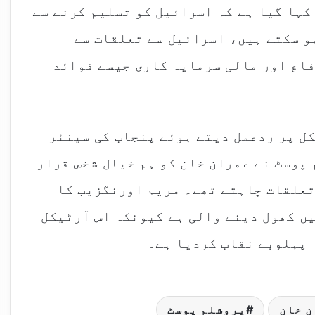
کہا گیا ہے کہ اسرائیل کو تسلیم کرنے سے
و سکتے ہیں، اسرائیل سے تعلقات سے
اع اور مالی سرمایہ کاری جیسے فوائد
کل پر ردعمل دیتے ہوئے پنجاب کی سینئر
پوسٹ نے عمران خان کو ہم خیال شخص قرار
تعلقات چاہتے تھے۔ مریم اورنگزیب کا
یں کھول دینے والی ہے کیونکہ اس آرٹیکل
 پہلوبے نقاب کردیا ہے۔
ن خان
یروشلم پوسٹ