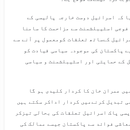
ا کہ اسرائیل دوست خارجہ پالیسی کے
فوجی اسٹیبلشمنٹ سے مزاحمت کا سامنا
رائیل کےساتھ تعلقات کومعمول پر آنے سے
ے پاکستان کی موجودہ سیاسی قیادت کو
 کے حمایتی اور اسٹیبلشمنٹ و سیاسی
یں عمران خان کا کردار کلیدی ہو گا
ی تبدیل کرنےمیں کردار اداکر سکتے ہیں
پسی پاک اسرائیل تعلقات کی بحالی تیزکر
عاشی فوائد سے پاکستان جیسے ممالک کی