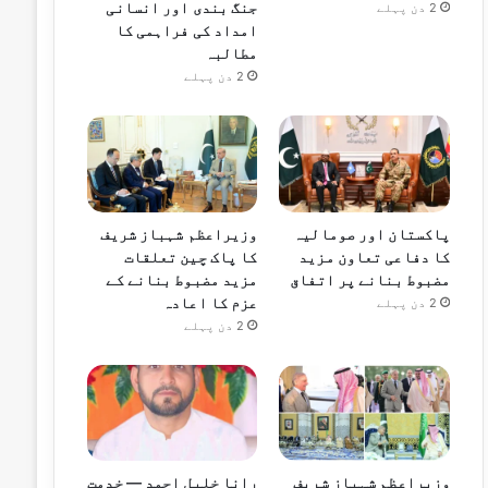
جنگ بندی اور انسانی
2 دن پہلے
امداد کی فراہمی کا
مطالبہ
2 دن پہلے
پاکستان اور صومالیہ
وزیراعظم شہباز شریف
کا دفاعی تعاون مزید
کا پاک چین تعلقات
مضبوط بنانے پر اتفاق
مزید مضبوط بنانے کے
عزم کا اعادہ
2 دن پہلے
2 دن پہلے
وزیراعظم شہباز شریف
رانا خلیل احمد — خدمت