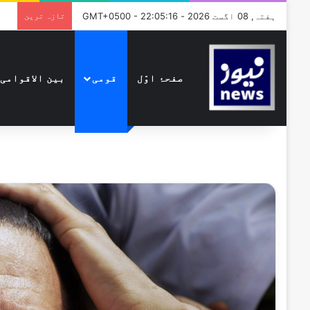
ہفتہ, 08 اگست 2026 - GMT+0500 - 22:05:16
تازہ ترین
صفحۂ اوّل
قومی
بین الاقوامی