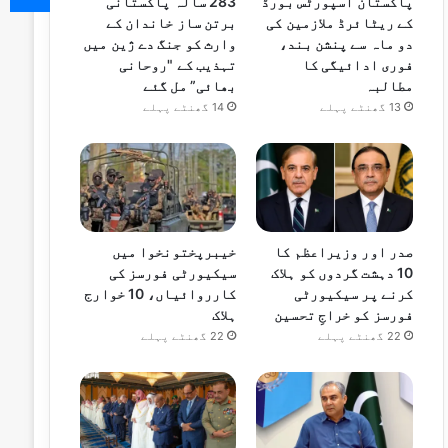
پاکستان اسپورٹس بورڈ
283 سالہ پاکستانی
کے ریٹائرڈ ملازمین کی
برتن ساز خاندان کے
دو ماہ سے پنشن بند،
وارث کو جنگ دے ژین میں
فوری ادائیگی کا
تہذیب کے "روحانی
مطالبہ
بھائی” مل گئے
13 گھنٹے پہلے
14 گھنٹے پہلے
صدر اور وزیراعظم کا
خیبرپختونخوا میں
10 دہشت گردوں کو ہلاک
سیکیورٹی فورسز کی
کرنے پر سیکیورٹی
کارروائیاں، 10 خوارج
فورسز کو خراجِ تحسین
ہلاک
22 گھنٹے پہلے
22 گھنٹے پہلے