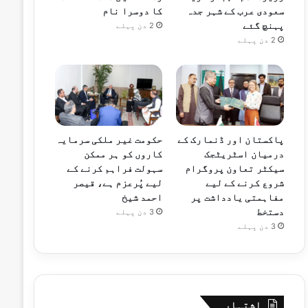
سعودی عرب کے شہر جدہ
کا دوسرا نام
پہنچ گئے
2 دن پہلے
2 دن پہلے
پاکستان اور ڈنمارک کے
حکومت غیر ملکی سرمایہ
درمیان اسٹریٹجک
کاروں کو ہر ممکن
سیکٹر تعاون پروگرام
سہولت فراہم کرنے کے
شروع کرنے کے لیے
لیے پُرعزم ہے، قیصر
مفاہمتی یادداشت پر
احمد شیخ
دستخط
3 دن پہلے
3 دن پہلے
اشتہار