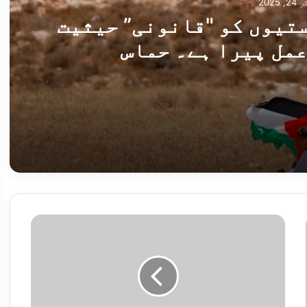
2025
تیوں کو "قانونی” حیثیت
عمل پیرا ہے۔ حماس
حیثیت دینے پر بدستور عمل پیرا ہے۔ حماس
 داخل ہونے کی اجازت دی جائے حماس
ی
و
ن
ی
ن
آ
مت، فلسطینی خودمختاری کے خلاف سازش قرار