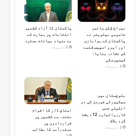
میراج کِٹن سائبر
پاکستان کا آزاد کشمیر
جاسوسی میلویئر نے
انتخابات پر بھارت کے
پاکستان کے ہوابازی
بے بنیاد بیانات مسترد
اور ایرو اسپیس شعبے
2 دن پہلے
کو نشانہ بنایا:
کیسپرسکی
2 دن پہلے
بلوچستان میں
سیکیورٹی فورسز کی دو
انٹیلی جنس
اسحاق ڈار کا اقوام
کارروائیاں، 12 دہشت
متحدہ سے کشمیر پر
گرد ہلاک
قراردادوں پر
2 دن پہلے
عملدرآمد کا مطالبہ
2 دن پہلے