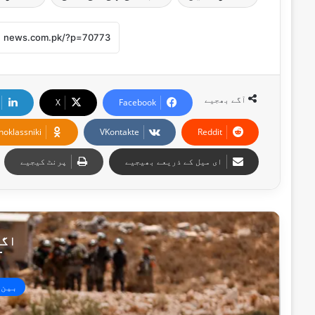
آگے بھجیے
X
Facebook
noklassniki
VKontakte
Reddit
ای میل کے ذریعے بھیجیے
پرنٹ کیجیے
اگل
بین 