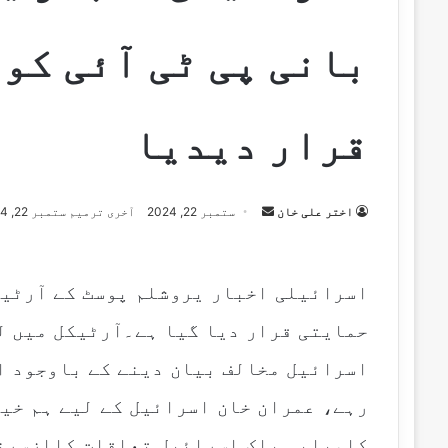
بانی پی ٹی آئی کو
قرار دیدیا
اختر علی خان
S
ستمبر 22, 2024
آخری ترمیم ستمبر 22, 2024
e
n
d
اسرائیلی اخبار یروشلم پوسٹ کے آرٹیک
a
حمایتی قرار دیا گیا ہے۔آرٹیکل میں ل
n
e
اسرائیل مخالف بیان دینے کے باوجود ا
m
رہے، عمران خان اسرائیل کے لیے ہم خی
a
i
کامیابی پاک اسرائیل تعلقات کاازسرن