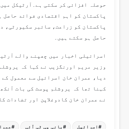
حوصلہ افزائی کر سکتی ہے۔آرٹیکل میں 
پاکستان کو اہم اقتصادی فوائد حاصل ہ
پاکستان کو زراعت، سائبر سکیورٹی، دف
حاصل ہو سکتے ہیں۔
اسرائیلی اخبار میں چھپنے والے آرٹی
وزیر مریم اورنگزیب نے کہا کہ یروشلم 
دیا، عمران خان اسرائیل سے معمول کے 
کہنا تھا کہ یروشلم پوسٹ کی بات آنکھ
نے عمران خان کادوغلاپن اور تضادات کا
اسرائیل
بانی پی ٹی آئی
عمرا