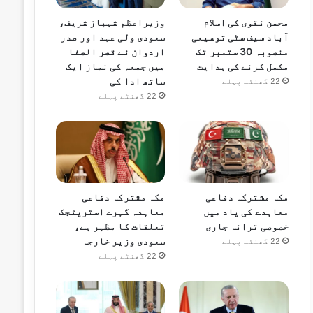
محسن نقوی کی اسلام
وزیراعظم شہباز شریف،
آباد سیف سٹی توسیعی
سعودی ولی عہد اور صدر
منصوبہ 30 ستمبر تک
اردوان نے قصر الصفا
مکمل کرنے کی ہدایت
میں جمعہ کی نماز ایک
ساتھ ادا کی
22 گھنٹے پہلے
22 گھنٹے پہلے
مکہ مشترکہ دفاعی
مکہ مشترکہ دفاعی
معاہدے کی یاد میں
معاہدہ گہرے اسٹریٹجک
خصوصی ترانہ جاری
تعلقات کا مظہر ہے،
سعودی وزیر خارجہ
22 گھنٹے پہلے
22 گھنٹے پہلے