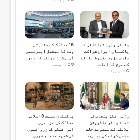
وفاقی وزیر توانائی کا
15 ممالک کے سفارتی
پاکستان ایران شراکت
وفد کا نیشنل ایمرجنسی
داری مزید مضبوط بنانے
آپریشنز سینٹر کا دورہ
کے عزم کا اعادہ
2 دن پہلے
2 دن پہلے
وزیراعلیٰ پنجاب کی
پاکستان سمیت 8 اسلامی
تمام واٹر فلٹریشن
ممالک کی غزہ میں
پلانٹس کے منصوبے جلد
اسرائیلی کارروائیوں
مکمل کرنے کی ہدایت
کی شدید مذمت، فوری