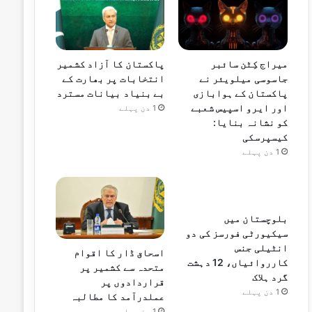
میراج کِٹن سائبر
پاکستان کا آزاد کشمیر
جاسوسی میلویئر نے
انتخابات پر بھارت کے
پاکستان کے ہوابازی
بے بنیاد بیانات مسترد
اور ایرو اسپیس شعبے
1 دن پہلے
کو نشانہ بنایا:
کیسپرسکی
1 دن پہلے
بلوچستان میں
سیکیورٹی فورسز کی دو
انٹیلی جنس
اسحاق ڈار کا اقوام
کارروائیاں، 12 دہشت
متحدہ سے کشمیر پر
گرد ہلاک
قراردادوں پر
1 دن پہلے
عملدرآمد کا مطالبہ
1 دن پہلے