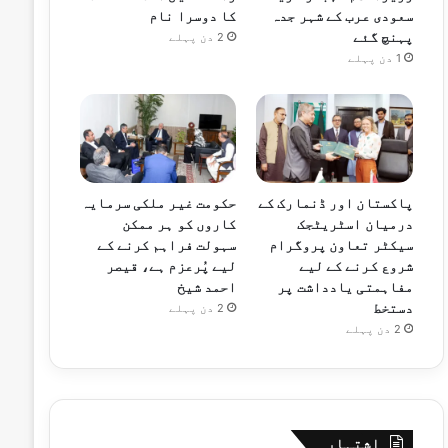
سعودی عرب کے شہر جدہ
کا دوسرا نام
پہنچ گئے
2 دن پہلے
1 دن پہلے
پاکستان اور ڈنمارک کے
حکومت غیر ملکی سرمایہ
درمیان اسٹریٹجک
کاروں کو ہر ممکن
سیکٹر تعاون پروگرام
سہولت فراہم کرنے کے
شروع کرنے کے لیے
لیے پُرعزم ہے، قیصر
مفاہمتی یادداشت پر
احمد شیخ
دستخط
2 دن پہلے
2 دن پہلے
اشتہار