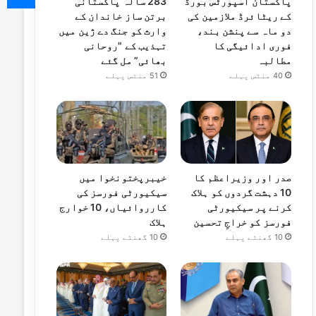
پاکستان اسپورٹس بورڈ
283 سالہ پاکستانی
کے ریٹائرڈ ملازمین کی
برتن ساز خاندان کے
دو ماہ سے پنشن بند،
وارث کو جنگ دے ژین میں
فوری ادائیگی کا
تہذیب کے "روحانی
مطالبہ
بھائی” مل گئے
40 منٹس پہلے
51 منٹس پہلے
صدر اور وزیراعظم کا
خیبرپختونخوا میں
10 دہشت گردوں کو ہلاک
سیکیورٹی فورسز کی
کرنے پر سیکیورٹی
کارروائیاں، 10 خوارج
فورسز کو خراجِ تحسین
ہلاک
10 گھنٹے پہلے
10 گھنٹے پہلے