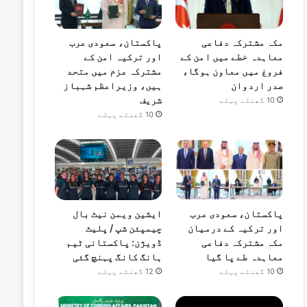
مکہ مشترکہ دفاعی
پاکستان، سعودی عرب
معاہدہ خطے میں امن کے
اور ترکیہ امن کے
فروغ میں معاون ہوگا،
مشترکہ عزم میں متحد
صدر اردوان
ہیں، وزیراعظم شہباز
شریف
10 گھنٹے پہلے
10 گھنٹے پہلے
پاکستان، سعودی عرب
ایشین ویمن نیٹ بال
اور ترکیہ کے درمیان
چیمپئن شپ / پلیٹ
مکہ مشترکہ دفاعی
ڈویژن: پاکستانی ٹیم
معاہدہ طے پا گیا
ہانگ کانگ پہنچ گئی
10 گھنٹے پہلے
12 گھنٹے پہلے