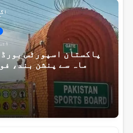
اگل
1 گھنٹہ پہلے
پاکستان اسپورٹس بورڈ ک
ماہ سے پنشن بند، فو
1 گھنٹہ پہلے
1 گھنٹہ پہلے