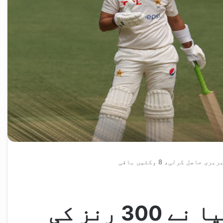
پرتھ ٹیسٹ، آسڑیلیا نے 300 رنز کی