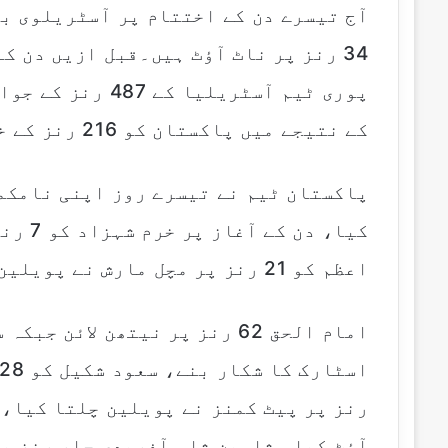
34 رنز پر ناٹ آؤٹ ہیں۔قبل ازیں دن 
کے نتیجے میں پاکستان کو 216 رنز کے خسارے کا سامنا کرنا پڑا۔
کیا، د
اعظم کو 21 رنز پر مچل مارش نے پویلین کی راہ دکھائی۔
آؤٹ کیا، شاہین شاہ آفریدی چار رنز پ