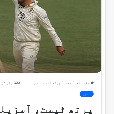
صفحۂ اوّل
/
کھیل
/
پرتھ ٹیسٹ، آسڑیلیا نے 300 رنز کی بربری حاصل کرلی، 8 وکٹیں باقی
کھیل