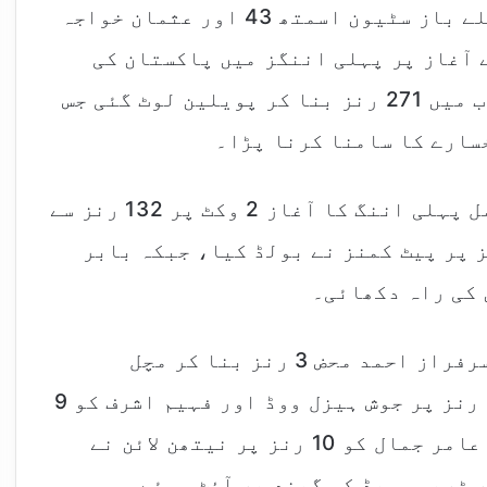
آج تیسرے دن کے اختتام پر آسٹریلوی بلے باز سٹیون اسمتھ 43 اور عثمان خواجہ
کے آغاز پر پہلی اننگز میں پاکستان کی
پوری ٹیم آسٹریلیا کے 487 رنز کے جواب میں 271 رنز بنا کر پویلین لوٹ گئی جس
پاکستان ٹیم نے تیسرے روز اپنی نامکمل پہلی اننگ کا آغاز 2 وکٹ پر 132 رنز سے
ن کے آغاز پر خرم شہزاد کو 7 رنز پر پیٹ کمنز نے بولڈ کیا، جبکہ بابر
امام الحق 62 رنز پر نیتھن لائن جبکہ سرفراز احمد محض 3 رنز بنا کر مچل
اسٹارک کا شکار بنے، سعود شکیل کو 28 رنز پر جوش ہیزل ووڈ اور فہیم اشرف کو 9
رنز پر پیٹ کمنز نے پویلین چلتا کیا، عامر جمال کو 10 رنز پر نیتھن لائن نے
ر ٹریوس ہیڈ کی گیند پر آؤٹ ہوئے۔