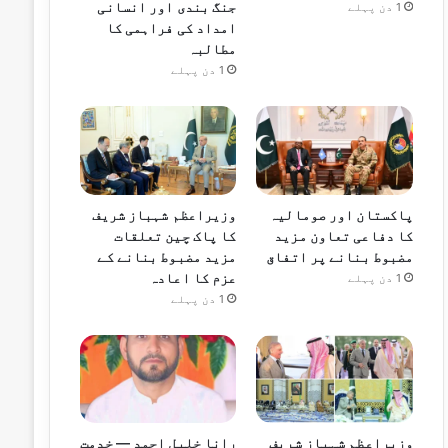
جنگ بندی اور انسانی
1 دن پہلے
امداد کی فراہمی کا
مطالبہ
1 دن پہلے
پاکستان اور صومالیہ
وزیراعظم شہباز شریف
کا دفاعی تعاون مزید
کا پاک چین تعلقات
مضبوط بنانے پر اتفاق
مزید مضبوط بنانے کے
عزم کا اعادہ
1 دن پہلے
1 دن پہلے
وزیراعظم شہباز شریف
رانا خلیل احمد — خدمت