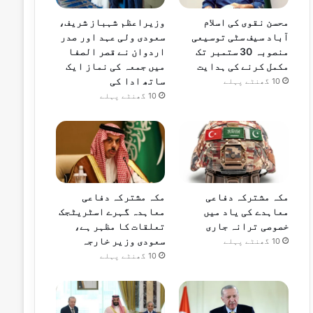
محسن نقوی کی اسلام
وزیراعظم شہباز شریف،
آباد سیف سٹی توسیعی
سعودی ولی عہد اور صدر
منصوبہ 30 ستمبر تک
اردوان نے قصر الصفا
مکمل کرنے کی ہدایت
میں جمعہ کی نماز ایک
ساتھ ادا کی
10 گھنٹے پہلے
10 گھنٹے پہلے
مکہ مشترکہ دفاعی
مکہ مشترکہ دفاعی
معاہدے کی یاد میں
معاہدہ گہرے اسٹریٹجک
خصوصی ترانہ جاری
تعلقات کا مظہر ہے،
سعودی وزیر خارجہ
10 گھنٹے پہلے
10 گھنٹے پہلے