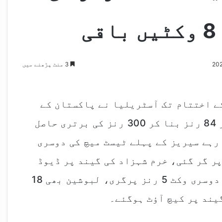
3 منٹ پڑھنے میں
ے اختتام تک آسٹریلیا نے پاکستان کے
خلاف دوسری اننگ میں 2 وکٹ کے نقصان پر 84 رنز بنا کر 300 رنز کی برتری حاصل
رہے سیریز کے پہلے ٹیسٹ میچ کی دوسری
ر گر گئی، خرم شہزاد کی گیند پر ڈیوڈ
وارنر کیچ آؤٹ ہو گئے، میزبان ٹیم کی دوسری وکٹ 5 رنز پرگری، لبوشین بھی 18