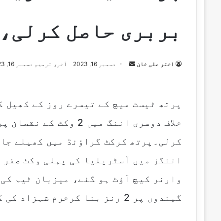
بربری حاصل کرلی، 8 وکٹیں باقی
اختر علی خان
S
دسمبر 16, 2023
آخری ترمیم دسمبر 16, 2023
e
n
d
پرتھ ٹیسٹ میچ کے تیسرے روز کے کھیل ک
a
n
e
کرلی۔پرتھ کرکٹ گراؤنڈ میں کھیلے جا 
m
اننگز میں آسٹریلیا کی پہلی وکٹ صفر پ
a
i
l
گیندوں پر 2 رنز بنا کرخرم شہزاد کی گیند پر کیچ آؤٹ ہوگئے۔