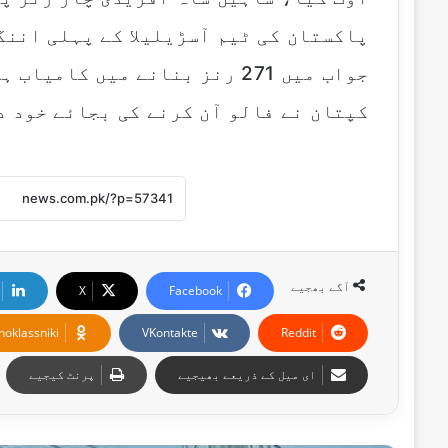
جواب میں 271 رنز بنانے میں کا
کپتان نے فالو آن کرنے کی بجائے خود 
آگے بھجیے
X
Facebook
noklassniki
VKontakte
Reddit
ای میل کے ذریعے بھیجیے
پرنٹ کیجیے