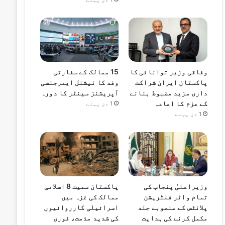
وفاقی وزیر توانائی کا
15 ممالک کے سفارتی
پاکستان ایران شراکت
وفد کا نیشنل ایمرجنسی
داری مزید مضبوط بنانے
آپریشنز سینٹر کا دورہ
کے عزم کا اعادہ
1 دن پہلے
1 دن پہلے
وزیراعلیٰ پنجاب کی
پاکستان سمیت 8 اسلامی
تمام واٹر فلٹریشن
ممالک کی غزہ میں
پلانٹس کے منصوبے جلد
اسرائیلی کارروائیوں
مکمل کرنے کی ہدایت
کی شدید مذمت، فوری