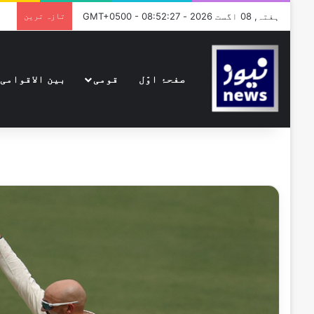
ہفتہ, 08 اگست 2026 - GMT+0500 - 08:52:27
تازہ ترین
صفحۂ اوّل
قومی
بین الاقوامی