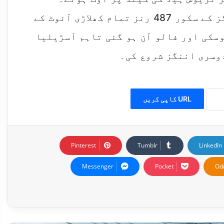
پاکستان کی ٹیم آسڑیلیلا کے پہلی اننگز کے سکور 487 رنز تمام کھلاڑی آئوٹ کے
میاب ہوسکی اور فالو آن ہو گئی تاہم آسڑیلیا
دوسری اننگز شروع کی۔
URL کاپی کریں
Pinterest
Tumblr
LinkedIn
Messenger
Pocket
Od