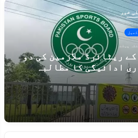
ی خبر
کھیل
ے ریٹائرڈ ملازمین کی دو
ری ادائیگی کا مطالبہ
پاکستان اسپورٹس بورڈ کے ریٹائرڈ ملازمین کی دو ماہ سے پنشن بند، فوری ادائیگی کا مطالبہ