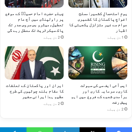
یومِ استحصالِ کشمیر: مسلح
چہلم حضرت امام حسینؓ کے موقع
افواجِ پاکستان کا کشمیری
پر راولپنڈی میں آج عام
عوام سے غیر متزلزل یکجہتی کا
تعطیل،میٹرو بس سروس صدر تک
اظہار
پاک سیکرٹریٹ تک معطل رہے گی
1 دن پہلے
2 دن پہلے
ایس آئی ایف سی کی سہولت
ایران اور پاکستان کے تعلقات
کاری، سرمایہ کاری اور
کا مقام بلند چوٹیوں کی طرح
برآمدی شعبے کے فروغ میں اہم
عظیم ہے: ایرانی سفیر
پیش رفت
2 دن پہلے
2 دن پہلے