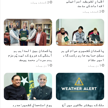
اظہارِ تشویش، اسرائیلی
2 گھنٹے پہلے
ا
اقدامات کی مذمت
ر
2 گھنٹے پہلے
ف
ک
ر
ا
د
ی
ا
پاکستان کشمیری عوام کی ہر
پاکستان بین المذاہب ہم
ممکن حمایت جاری رکھے گا،
آہنگی کے فروغ کے لیے پُرعزم
امیر مقام
ہے، سردار محمد یوسف
1 دن پہلے
1 دن پہلے
ملک کے بیشتر علاقوں میں آج
یومِ استحصالِ کشمیر: صدر،