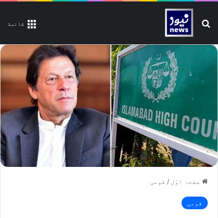
تلاش کیجیے
قائمة
صفحۂ اوّل
/
قومی
قومی