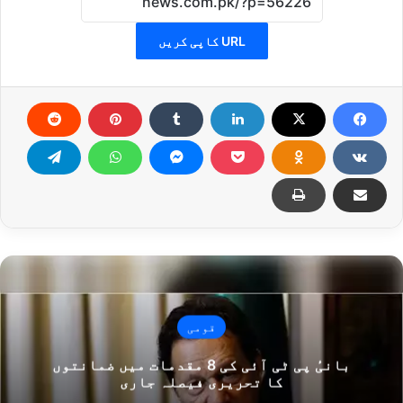
URL کاپی کریں
قومی
بانیٔ پی ٹی آئی کی 8 مقدمات میں ضمانتوں
کا تحریری فیصلہ جاری