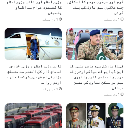
گرم اور مرطوب موسم کا امکان،
وزیراعظم اور نائب وزیراعظم
چند علاقوں میں بارش کی پیش
کا کشمیری عوام سے اظہارِ
گوئی
یکجہتی
1 دن پہلے
1 دن پہلے
فیلڈ مارشل سید عاصم منیر کا
نائب وزیراعظم و وزیر خارجہ
این ڈی ایم اے ہیڈکوارٹرز کا
اسحاق ڈار کل القدس سے متعلق
دورہ، امدادی کارروائیوں
وزارتی اجلاس میں شرکت کے لیے
میں ہر ممکن تعاون کی یقین
اردن روانہ
دہانی
1 دن پہلے
1 دن پہلے