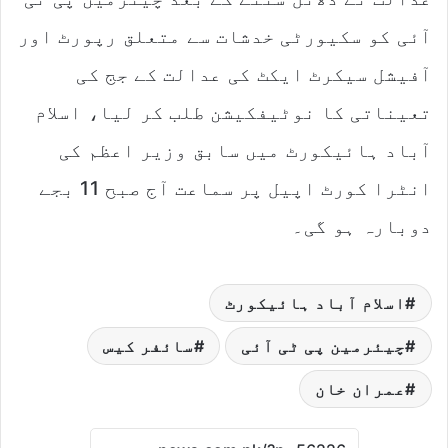
آئی کو سکیورٹی خدشات سے متعلق رپورٹ اور
آفیشل سیکرٹ ایکٹ کی عدالت کے جج کی
تعیناتی کا نوٹیفکیشن طلب کر لیا، اسلام
آباد ہائیکورٹ میں سابق وزیر اعظم کی
انٹرا کورٹ اپیل پر سماعت آج صبح 11 بجے
دوبارہ ہو گی۔
اسلام آباد ہائیکورٹ
چیئرمین پی ٹی آئی
سائفر کیس
عمران خان