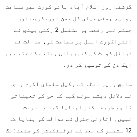
گزشتہ روز اسلام آباد ہائی کورٹ میں سماعت
ہوئی، جسٹس میاں گل حسن اورنگزیب اور
جسٹس ثمن رفعت پر مشتمل 2 رکنی بینچ نے
انٹراکورٹ اپیل پر سماعت کی، عدالت نے
ٹرائل کورٹ کی کارروائی روکنے کے حکم میں
ایک دن کی توسیع کر دی۔
سابق وزیر اعظم کے وکیل سلمان اکرم راجہ
نے دلائل دیتے ہوئے کہا کہ جج کی تعیناتی
کا جو طریقہ کار اپنایا گیا وہ درست
نہیں، اٹارنی جنرل نے عدالت کو بتایا کہ
12 ستمبر کے بعد کے نوٹیفکیشن کی سٹینڈنگ