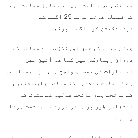
مختلف ہے، عدالت اپیل کے قابل سماعت ہونے
کا فیصلہ کرتے ہوئے 29 اگست کے
نوٹیفکیشن کو الگ سے پرکھے۔
جسٹس میاں گل حسن اورنگزیب نے سماعت کے
دوران ریمارکس میں کہا کہ آئین میں
اختیارات کی تقسیم واضح ہے، بڑا مسئلہ یہ
ہے کہ ماتحت عدلیہ کا سٹاف وزارت قانون
کے ماتحت ہے، ماتحت عدلیہ کے سٹاف کو
انتظامی طور پر ہائی کورٹ کے ماتحت ہونا
چاہیے۔
عدالت نے دلائل سننے کے بعد چیئرمین پی ٹی