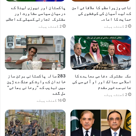
نائب وزیراعظم کا علاقائی امن
پاکستان اور نیوزی لینڈ کے
کے لیے آسیان کی کوششوں کی
درمیان سیاسی مشاورت اور
حمایت کا اعادہ
مشترکہ تجارتی کمیٹی کے اجلاس
2 گھنٹے پہلے
2 گھنٹے پہلے
مکہ مشترکہ دفاعی معاہدے کا
283 سالہ پاکستانی برتن ساز
اسلامی ممالک اور او آئی سی کی
خاندان کے وارث کو جنگ دے ژین
جانب سے خیرمقدم
میں تہذیب کے "روحانی بھائی”
مل گئے
2 گھنٹے پہلے
16 گھنٹے پہلے