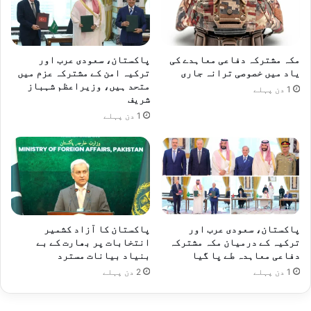
مکہ مشترکہ دفاعی معاہدے کی
پاکستان، سعودی عرب اور
یاد میں خصوصی ترانہ جاری
ترکیہ امن کے مشترکہ عزم میں
متحد ہیں، وزیراعظم شہباز
1 دن پہلے
شریف
1 دن پہلے
پاکستان، سعودی عرب اور
پاکستان کا آزاد کشمیر
ترکیہ کے درمیان مکہ مشترکہ
انتخابات پر بھارت کے بے
دفاعی معاہدہ طے پا گیا
بنیاد بیانات مسترد
1 دن پہلے
2 دن پہلے