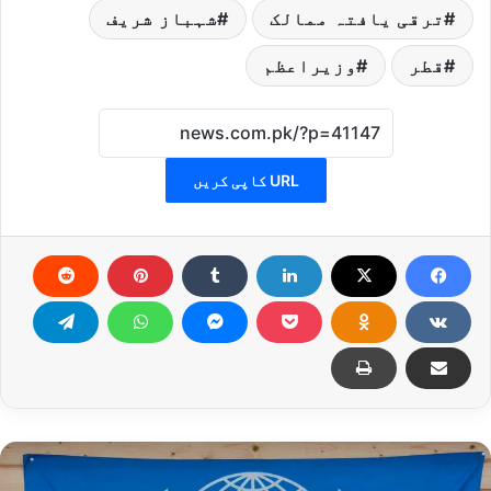
ترقی یافتہ ممالک
شہباز شریف
قطر
وزیراعظم
URL کاپی کریں