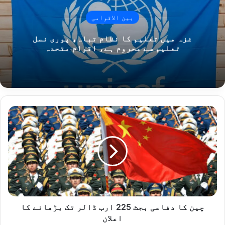
بین الاقوامی
غزہ میں تعلیم کا نظام تباہ، پوری نسل
تعلیم سے محروم ہے، اقوام متحدہ
چین
کا
دفاعی
بجٹ
225
ارب
ڈالر
تک
بڑھانے
کا
چین کا دفاعی بجٹ 225 ارب ڈالر تک بڑھانے کا
اعلان
اعلان