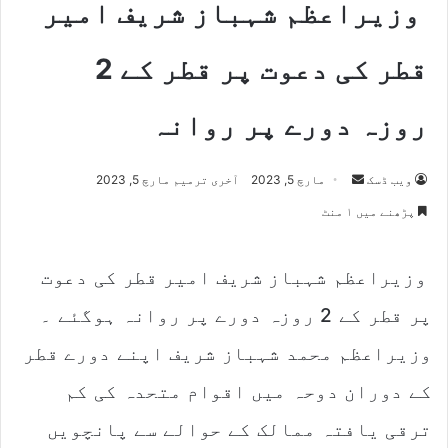
وزیراعظم شہباز شریف امیر
قطر کی دعوت پر قطر کے 2
روزہ دورے پر روانہ
Send
ویب ڈسک
مارچ 5, 2023
آخری ترمیم مارچ 5, 2023
an
پڑھنے میں ۱ منٹ
email
وزیراعظم شہباز شریف امیر قطر کی دعوت
پر قطر کے 2 روزہ دورے پر روانہ ہوگئے ۔
وزیراعظم محمد شہباز شریف اپنے دورے قطر
کے دوران دوحہ میں اقوام متحدہ کی کم
ترقی یافتہ ممالک کے حوالے سے پانچویں