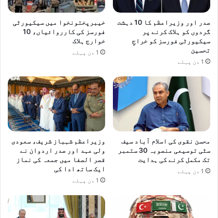
صدر اور وزیراعظم کا 10 دہشت
خیبرپختونخوا میں سیکیورٹی
گردوں کو ہلاک کرنے پر
فورسز کی کارروائیاں، 10
سیکیورٹی فورسز کو خراجِ
خوارج ہلاک
تحسین
1 دن پہلے
1 دن پہلے
محسن نقوی کی اسلام آباد سیف
وزیراعظم شہباز شریف، سعودی
سٹی توسیعی منصوبہ 30 ستمبر
ولی عہد اور صدر اردوان نے
تک مکمل کرنے کی ہدایت
قصر الصفا میں جمعہ کی نماز
ایک ساتھ ادا کی
1 دن پہلے
1 دن پہلے