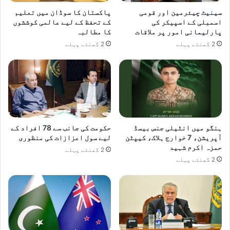
سینیٹ چیئرمین اور قومی
پاکستان کا سوڈان میں تعلیم
اسمبلی کے اسپیکر کی
کے تحفظ کے لیے عالمی کوششوں
پارلیمانی امور پر ملاقات
کا مطالبہ
2 گھنٹے پہلے
2 گھنٹے پہلے
ہنگو میں انٹیلی جنس بیسڈ
حکومت کی جانب سے 78 افراد کے
آپریشن، 7 خوارج ہلاک، کیپٹن
لیے سول اعزازات کی منظوری
حمزہ اکرم شہید
2 گھنٹے پہلے
2 گھنٹے پہلے