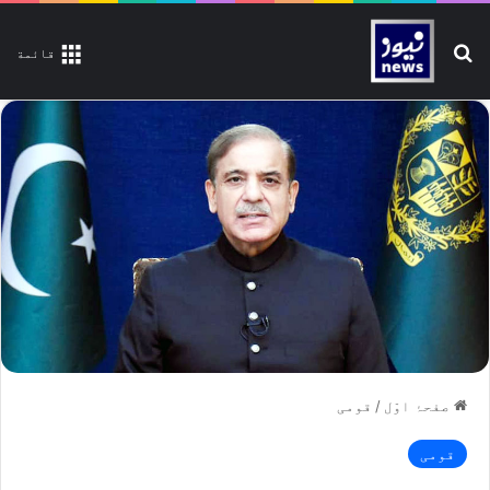
تلاش کیجیے
قائمة
صفحۂ اوّل
/
قومی
قومی