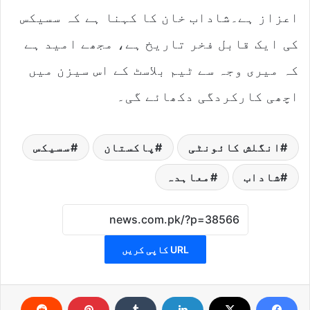
اعزاز ہے۔شاداب خان کا کہنا ہے کہ سسیکس
کی ایک قابل فخر تاریخ ہے، مجھے امید ہے
کہ میری وجہ سے ٹیم بلاسٹ کے اس سیزن میں
اچھی کارکردگی دکھائے گی۔
انگلش کائونٹی
پاکستان
سسیکس
شاداب
معاہدہ
URL کاپی کریں