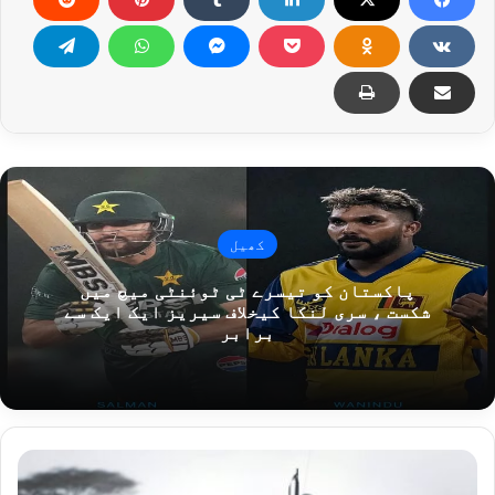
کھیل
پاکستان کو تیسرے ٹی ٹوئنٹی میچ میں
شکست ، سری لنکا کیخلاف سیریز ایک ایک سے
برابر
صومالیہ
میں