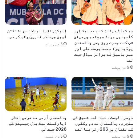
دو گولڈ میڈلز کے بعد ایک اور
الیگزینڈرا ایالا نے واشنگٹن
کامیابی ورلڈ جوجِٹسو چیمپئن
اوپن جیت کر تاریخ رقم کر دی
شپ کے دوسرے روز بھی پاکستان
5 دن پہلے
پوڈیم پر؛ محمد یوسف علی اور
عمر یاسین نے برانز میڈل جیت
لیا
5 دن پہلے
دوسرا ٹیسٹ، عبداللہ شفیق کی
پاکستان آرمی نے قومی انٹر
سنچری، پاکستان نے دو وکٹوں
ڈپارٹمنٹ نیٹ بال چیمپئن شپ
کے نقصان پر 266 رنز بنا لئے
2026 جیت لی
5 دن پہلے
5 دن پہلے