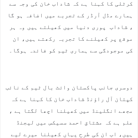
کرٹلی کا کہنا ہے کہ شاداب خان کی وجہ سے
ہمارے مڈل آرڈر کے تجربے میں اضافہ ہو گا
، شاداب پوری دنیا میں کھیلتے ہیں وہ ہر
موقع پر کھیلنے کا تجربہ رکھتے ہیں، ان
کی موجودگی سے ہماری ٹیم کو فائدہ ہوگا۔
دوسری جانب پاکستان وائٹ بال ٹیم کے نائب
کپتان آل راؤنڈ شاداب خان کا کہنا ہے کہ
مجھے انگلینڈ میں کھیلنا اچھا لگتا ہے ،
علم ہے کہ مشتاق احمد سسیکس میں لیجنڈ
ہیں، اب ان کی طرح یہاں کھیلنا میرے لیے