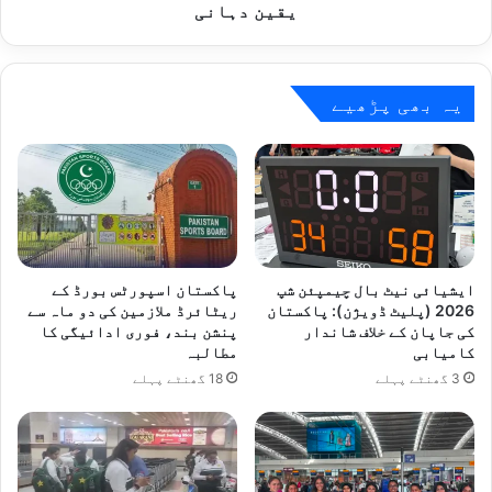
قونصلر
یقین دہانی
خدمات
کی
یقین
دہانی
یہ بھی پڑھیے
ایشیائی نیٹ بال چیمپئن شپ
پاکستان اسپورٹس بورڈ کے
2026 (پلیٹ ڈویژن): پاکستان
ریٹائرڈ ملازمین کی دو ماہ سے
کی جاپان کے خلاف شاندار
پنشن بند، فوری ادائیگی کا
کامیابی
مطالبہ
3 گھنٹے پہلے
18 گھنٹے پہلے