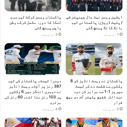
ایشین ویمن نیٹ بال چیمپئن شپ
پاکستان ویمن کرکٹ ٹیم سری
/ پلیٹ ڈویژن: پاکستانی ٹیم
لنکا کا دورہ مکمل کرکے وطن
ہانگ کانگ پہنچ گئی
واپس پہنچ گئی
1 دن پہلے
3 دن پہلے
پاکستان نے ویسٹ انڈیز کو 8
دوسرا ٹیسٹ، پاکستان کی ٹیم
وکٹوں سے شکست دے کر ٹیسٹ
387 رنز پر آؤٹ، ویسٹ انڈیز
سیریز 1-1 سے برابر کر دی،
نے دوسری اننگز میں 6 وکٹوں
عبداللہ شفیق پلیئر آف دی میچ
پر 103 رنز بنا لئے، 60 رنز کی
قرار
برتری
3 دن پہلے
4 دن پہلے