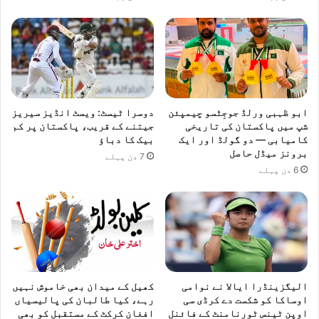
ابو ظہبی ورلڈ جوجِٹسو چیمپئن
دوسرا ٹیسٹ: ویسٹ انڈیز سیریز
شپ میں پاکستان کی تاریخی
جیتنے کے قریب، پاکستان پر کم
کامیابی — دو گولڈ اور ایک
بیک کا دباؤ
برونز میڈل حاصل
7 دن پہلے
6 دن پہلے
الیگزینڈرا ایالا نے نوامی
کھیل کے میدان بھی خاموش نہیں
اوساکا کو شکست دے کرڈی سی
رہے، کیا طالبان کی پالیسیاں
اوپن ٹینس ٹورنامنٹ کے فائنل
افغان کرکٹ کے مستقبل کو بھی