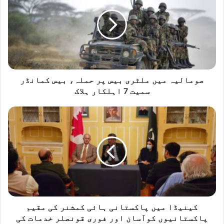
ملٹری
بیس
پر
حملہ،
بیس
کمانڈر
سمیت
7
صومالیہ میں ملٹری بیس پر حملہ، بیس کمانڈر
اہلکار
سمیت 7 اہلکار ہلاک
ہلاک
کینیڈا
میں
پاکستانی
ہائی
کمشنر
کی
مقیم
پاکستانیوں
کوآسان
اور
کینیڈا میں پاکستانی ہائی کمشنر کی مقیم
فوری
پاکستانیوں کوآسان اور فوری قونصلر خدمات کی