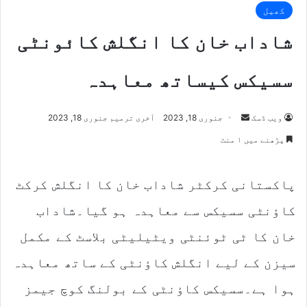
کھیل
شاداب خان کا انگلش کائونٹی
سسیکس کیساتھ معاہدہ
Send
ویب ڈسک
جنوری 18, 2023
آخری ترمیم جنوری 18, 2023
an
پڑھنے میں ۱ منٹ
email
پاکستانی کرکٹر شاداب خان کا انگلش کرکٹ
کاؤنٹی سسیکس سے معاہدہ ہو گیا۔شاداب
خان کا ٹی ٹوئنٹی ویٹیلیٹی بلاسٹ کے مکمل
سیزن کے لیے انگلش کاؤنٹی کے ساتھ معاہدہ
ہوا ہے۔سسیکس کاؤنٹی کے بولنگ کوچ جیمز