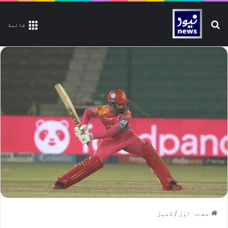
تلاش کیجیے
قائمة
صفحۂ اوّل
/
کھیل