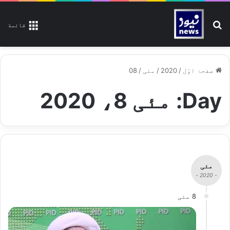
تلاش کیجیے
قائمة
صفحۂ اوّل
/
2020
/
مئی
/
08
Day:
مئی 8، 2020
مئی
- 2020 -
8 مئی