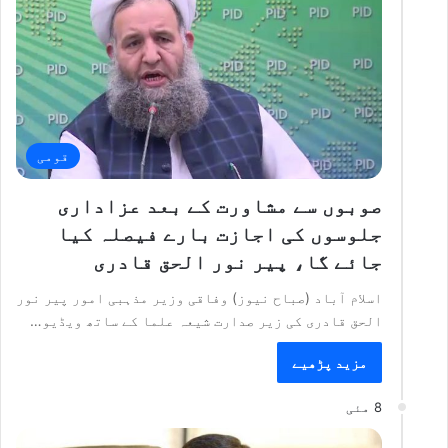
قومی
صوبوں سے مشاورت کے بعد عزاداری
جلوسوں کی اجازت بارے فیصلہ کیا
جائے گا، پیر نور الحق قادری
اسلام آباد (صباح نیوز) وفاقی وزیر مذہبی امور پیر نور
الحق قادری کی زیر صدارت شیعہ علما کے ساتھ ویڈیو…
مزید پڑھیے
8 مئی