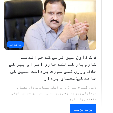
علاقائی
لا ک ڈاؤن میں نرمی کے حوالے سے
کاروبار کے لئے جاری ایس او پیز کی
خلاف ورزی کسی صورت برداشت نہیں کی
جائے گی:عثمان بزدار
لاہور (صباح نیوز) وزیراعلیٰ پنجاب سردار عثمان
بزدارکی زیر صدارت وزیر اعلی آفس میں خصوصی اجلاس
منعقد ہوا ـ کور…
مزید پڑھیے