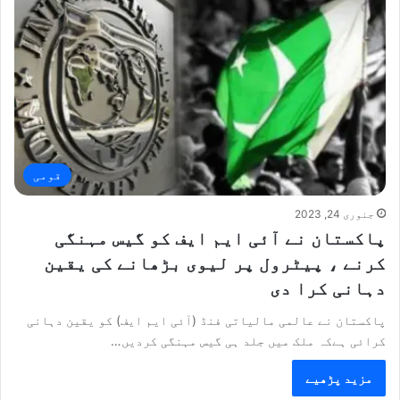
قومی
جنوری 24, 2023
پاکستان نے آئی ایم ایف کو گیس مہنگی
کرنے ، پیٹرول پر لیوی بڑھانے کی یقین
دہانی کرا دی
پاکستان نے عالمی مالیاتی فنڈ (آئی ایم ایف) کو یقین دہانی
کرائی ہےکہ ملک میں جلد ہی گیس مہنگی کردیں…
مزید پڑھیے