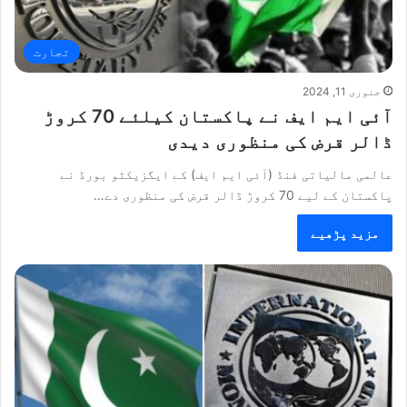
تجارت
جنوری 11, 2024
آئی ایم ایف نے پاکستان کیلئے 70 کروڑ
ڈالر قرض کی منظوری دیدی
عالمی مالیاتی فنڈ (آئی ایم ایف) کے ایگزیکٹو بورڈ نے
پاکستان کے لیے 70 کروڑ ڈالر قرض کی منظوری دے…
مزید پڑھیے