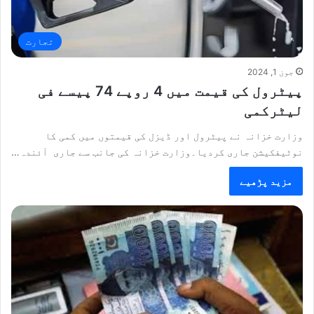
تجارت
جون 1, 2024
پیٹرول کی قیمت میں 4 روپے 74 پیسے فی
لیٹرکمی
وزارت خزانہ نے پیٹرول اور ڈیزل کی قیمتوں میں کمی کا
نوٹیفکیشن جاری کردیا۔وزارت خزانہ کی جانب سے جاری آئندہ…
مزید پڑھیے