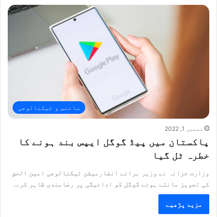
سائنس و ٹیکنالوجی
دسمبر 1, 2022
پاکستان میں پیڈ گوگل ایپس بند ہونے کا
خطرہ ٹل گیا
وزارت خزانہ نے وزیر برائے انفارمیشن ٹیکنالوجی امین الحق
کی تجویز مانتے ہوئے گوگل کو ادائیگی پر رضامندی ظاہر کر…
مزید پڑھیے