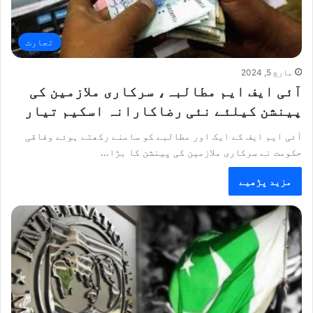
تجارت
مارچ 5, 2024
آئی ایف ایم مطالبہ، سرکاری ملازمین کی
پینشن کیلئے نئی رضاکارانہ اسکیم تیار
آئی ایم ایف کے ایک اور مطالبے کو سامنے رکھتے ہوئے وفاقی
حکومت نے سرکاری ملازمین کی پینشن کا بڑا…
مزید پڑھیے