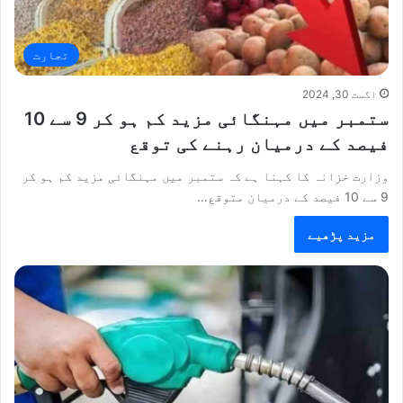
تجارت
اگست 30, 2024
ستمبر میں مہنگائی مزید کم ہو کر 9 سے 10
فیصد کے درمیان رہنے کی توقع
وزارت خزانہ کا کہنا ہے کہ ستمبر میں مہنگائی مزید کم ہو کر
9 سے 10 فیصد کے درمیان متوقع…
مزید پڑھیے