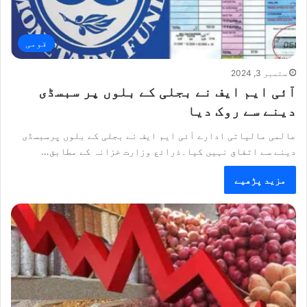
قومی
ستمبر 3, 2024
آئی ایم ایف نے بجلی کے بلوں پر سبسڈی
دینے سے روک دیا
عالمی مالیاتی ادارے آئی ایم ایف نے بجلی کے بلوں پرسبسڈی
دینے سے اتفاق نہیں کیا۔ذرائع وزارت خزانہ کے مطابق…
مزید پڑھیے