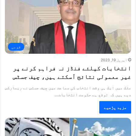
قومی
اپریل 19, 2023
انتخابات کیلئے فنڈز نہ فراہم کرنے پر
غیر معمولی نتائج آسکتے ہیں، چیف جسٹس
ملک میں ایک ہی وقت انتخاب کی سماعت میں چیف جسٹس نے ریمارکس
دیے ہیں کہ توقع ہے حکومت انتخابات…
مزید پڑھیے