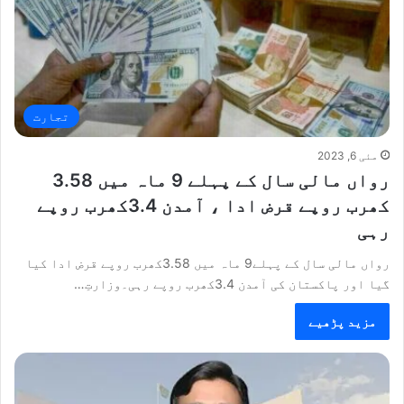
تجارت
مئی 6, 2023
رواں مالی سال کے پہلے 9 ماہ میں 3.58
کھرب روپے قرض ادا ، آمدن 3.4کھرب روپے
رہی
رواں مالی سال کے پہلے9 ماہ میں 3.58کھرب روپے قرض ادا کیا
گیا اور پاکستان کی آمدن 3.4کھرب روپے رہی۔وزارتِ…
مزید پڑھیے