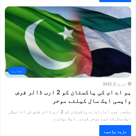
تجارت
اپریل 5, 2022
یو اے ای کی پاکستان کو 2 ارب ڈالر قرض
واپسی ایک سال کیلئے موخر
متحدہ عرب امارات نے پاکستان کو 2 ارب ڈالر قرض کی ادائیگی
ایک سال کے لیے موخر کردی ۔ایک بیان…
مزید پڑھیے