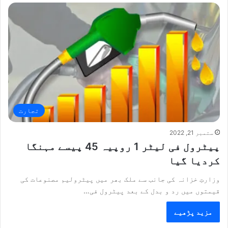
تجارت
ستمبر 21, 2022
پیٹرول فی لیٹر 1 روپیہ 45 پیسے مہنگا
کردیا گیا
وزارتِ خزانہ کی جانب سے ملک بھر میں پیٹرولیم مصنوعات کی
قیمتوں میں رد و بدل کے بعد پیٹرول فی…
مزید پڑھیے