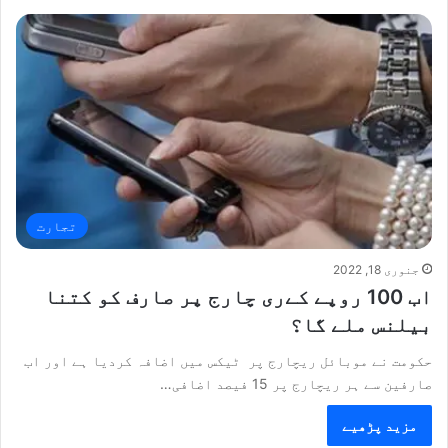
تجارت
جنوری 18, 2022
اب 100 روپے کےری چارج پر صارف کو کتنا
بیلنس ملے گا؟
حکومت نے موبائل ریچارج پر ٹیکس میں اضافہ کردیا ہے اور اب
صارفین سے ہر ریچارج پر 15 فیصد اضافی…
مزید پڑھیے