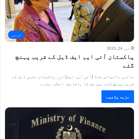
قومی
جون 24, 2023
پاکستان آئی ایم ایف ڈیل کے قریب پہنچ
گئے
عالمی مالیاتی فنڈ (آئی ایم ایف) اور پاکستان حتمی ڈیل کے
قریب پہنچ گئے ہیں جس کا باضابطہ اعلان جلد…
مزید پڑھیے