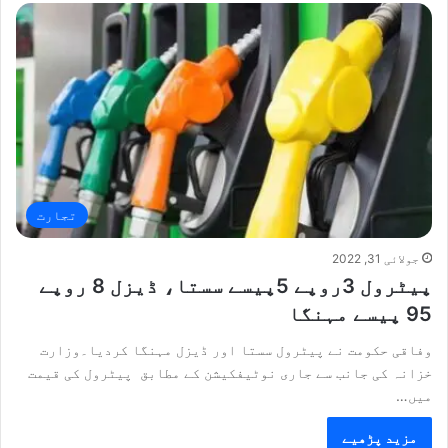
تجارت
جولائی 31, 2022
پیٹرول 3روپے 5پیسے سستا، ڈیزل 8 روپے
95 پیسے مہنگا
وفاقی حکومت نے پیٹرول سستا اور ڈیزل مہنگا کردیا۔وزارت
خزانہ کی جانب سے جاری نوٹیفکیشن کے مطابق پیٹرول کی قیمت
میں…
مزید پڑھیے