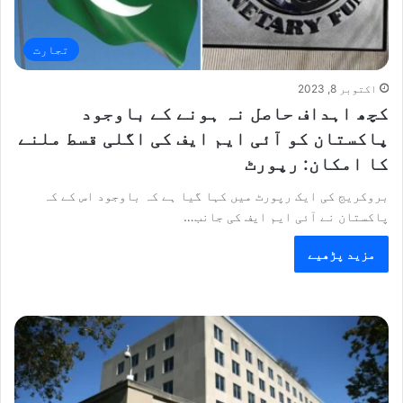
تجارت
اکتوبر 8, 2023
کچھ اہداف حاصل نہ ہونے کے باوجود
پاکستان کو آئی ایم ایف کی اگلی قسط ملنے
کا امکان: رپورٹ
بروکریج کی ایک رپورٹ میں کہا گیا ہے کہ باوجود اس کے کہ
پاکستان نے آئی ایم ایف کی جانب…
مزید پڑھیے