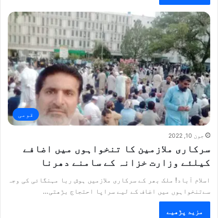
قومی
جون 10, 2022
سرکاری ملازمین کا تنخواہوں میں اضافے
کیلئے وزارت خزانہ کے سامنے دھرنا
اسلام آباد! ملک بھر کے سرکاری ملازمیں ہوش ربا مہنگائی کی وجہ
سےتنخواہوں میں اضاف کے لیے سراپا احتجاج بڑھتی…
مزید پڑھیے