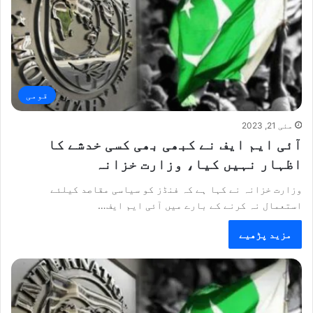
قومی
مئی 21, 2023
آئی ایم ایف نے کبھی بھی کسی خدشے کا
اظہار نہیں کیا، وزارت خزانہ
وزارت خزانہ نے کہا ہے کہ فنڈز کو سیاسی مقاصد کیلئے
استعمال نہ کرنے کے بارے میں آئی ایم ایف…
مزید پڑھیے