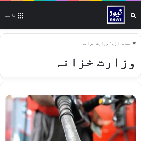
تلاش کیجیے
قائمة
صفحۂ اوّل
/
وزارت خزانہ
وزارت خزانہ