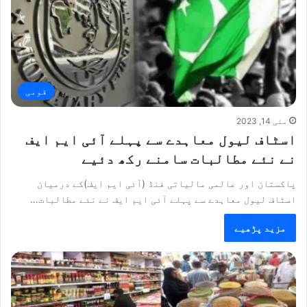
قومی
مئی 14, 2023
اسٹاف لیول معاہدے سے پہلے آئی ایم ایف
نے نئے مطالبات سامنے رکھ دئیے
پاکستان اور عالمی مالیاتی فنڈ (آئی ایم ایف)کے درمیان
اسٹاف لیول معاہدے سے پہلے آئی ایم ایف نے نئے مطالبات…
مزید پڑھیے