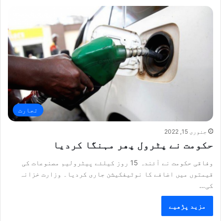
تجارت
جنوری 15, 2022
حکومت نے پٹرول پھر مہنگا کردیا
وفاقی حکومت نے آئندہ 15 روز کیلئے پیٹرولیم مصنوعات کی
قیمتوں میں اضافے کا نوٹیفکیشن جاری کردیا۔ وزارت خزانہ
کی…
مزید پڑھیے