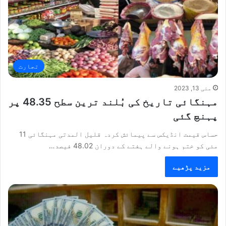
تجارت
مئی 13, 2023
مہنگائی تاریخ کی بُلند ترین سطح 48.35 پر
پہنچ گئی
حساس قیمت انڈیکس سے پیمائش کردہ قلیل المدتی مہنگائی 11
مئی کو ختم ہونے والے ہفتے کے دوران 48.02 فیصد…
مزید پڑھیے