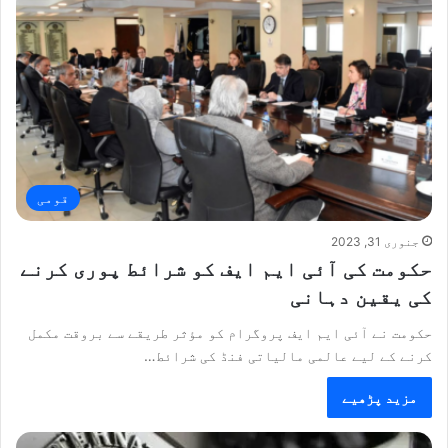
قومی
جنوری 31, 2023
حکومت کی آئی ایم ایف کو شرائط پوری کرنے
کی یقین دہانی
حکومت نے آئی ایم ایف پروگرام کو مؤثر طریقے سے بروقت مکمل
کرنے کے لیے عالمی مالیاتی فنڈ کی شرائط…
مزید پڑھیے