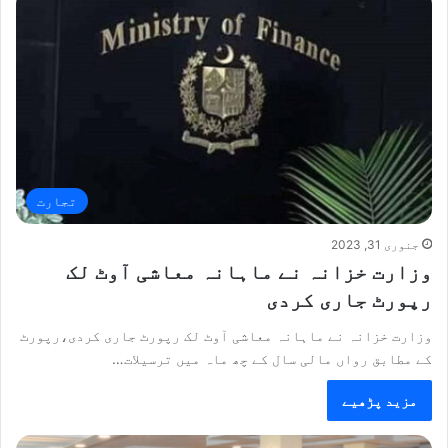
تجارت
جنوری 31, 2023
وزارت خزانہ نے ماہانہ معاشی آوٹ لک
رپورٹ جاری کردی
وزارت خزانہ نے ماہانہ معاشی آوٹ لک رپورٹ جاری کردی،رپورٹ
کے مطابق رواں مالی سال کے چھ ماہ میں ترسیلات…
مزید پڑھیے