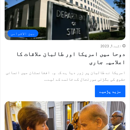
بین الاقوامی
اگست 1, 2023
دوحا میں امریکا اور طالبان ملاقات کا
اعلامیہ جاری
امریکا نے طالبان پر زور دیا ہے کہ وہ افغانستان میں انسانی
حقوق کی بگڑتی صورتحال کے خاتمے کے لیے…
مزید پڑھیے