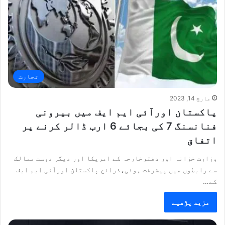
تجارت
مارچ 14, 2023
پاکستان اورآئی ایم ایف میں بیرونی
فنانسنگ 7 کی بجائے 6 ارب ڈالر کرنے پر
اتفاق
وزارت خزانہ اور دفترخارجہ کے امریکا اور دیگر دوست ممالک
سے رابطوں میں پیشرفت ہوئی،ذرائع پاکستان اورآئی ایم ایف
کے…
مزید پڑھیے