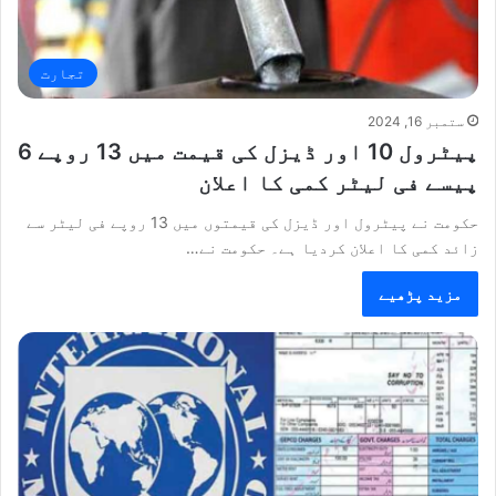
تجارت
ستمبر 16, 2024
پیٹرول 10 اور ڈیزل کی قیمت میں 13 روپے 6
پیسے فی لیٹر کمی کا اعلان
حکومت نے پیٹرول اور ڈیزل کی قیمتوں میں 13 روپے فی لیٹر سے
زائد کمی کا اعلان کردیا ہے۔ حکومت نے…
مزید پڑھیے