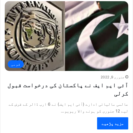
قومی
جنوری 9, 2022
آئی ایم ایف نے پاکستان کی درخواست قبول
کرلی
عالمی مالیاتی ادارے (آئی ایم ایف) نے 6 ارب ڈالر کے قرض کے
لیے 12 جنوری کو ہونے والا ریویو…
مزید پڑھیے