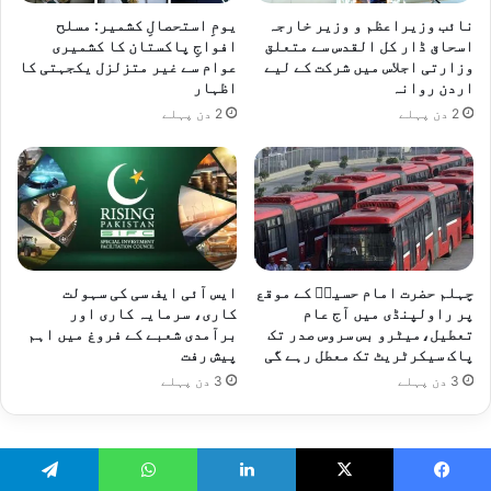
نائب وزیراعظم و وزیر خارجہ
یومِ استحصالِ کشمیر: مسلح
اسحاق ڈار کل القدس سے متعلق
افواجِ پاکستان کا کشمیری
وزارتی اجلاس میں شرکت کے لیے
عوام سے غیر متزلزل یکجہتی کا
اردن روانہ
اظہار
2 دن پہلے
2 دن پہلے
چہلم حضرت امام حسینؓ کے موقع
ایس آئی ایف سی کی سہولت
پر راولپنڈی میں آج عام
کاری، سرمایہ کاری اور
تعطیل،میٹرو بس سروس صدر تک
برآمدی شعبے کے فروغ میں اہم
پاک سیکرٹریٹ تک معطل رہے گی
پیش رفت
3 دن پہلے
3 دن پہلے