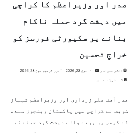
صدر اور وزیراعظم کا کراچی
میں دہشت گرد حملہ ناکام
بنانے پر سکیورٹی فورسز کو
خراجِ تحسین
Send
اختر علی خان
جون 28, 2026
آخری ترمیم جون 28, 2026
an
2 منٹ پڑھنے میں
email
صدر آصف علی زرداری اور وزیراعظم شہباز
شریف نے کراچی میں پاکستان رینجرز سندھ
کے کیمپ پر ہونے والے دہشت گرد حملے کو