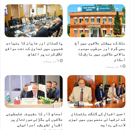
ملک کے بیشتر علاقوں میں آج
پاکستان اور جاپان کا بنیادی
بھی گرم اور مرطوب موسم،
شعبوں میں تعاون کے نئے مواقع
بالائی علاقوں میں بارش کا
تلاش کرنے پر اتفاق
امکان
1 دن پہلے
1 دن پہلے
احسن اقبال کی گلگت بلتستان
اسحاق ڈار کا مقبوضہ فلسطینی
کے ترقیاتی منصوبوں میں تیزی
علاقوں کی بگڑتی صورتحال پر
لانے کی ہدایت
اظہارِ تشویش، اسرائیلی