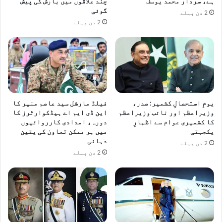
ہے، سردار محمد یوسف
چند علاقوں میں بارش کی پیش
گوئی
2 دن پہلے
2 دن پہلے
یومِ استحصالِ کشمیر: صدر،
فیلڈ مارشل سید عاصم منیر کا
وزیراعظم اور نائب وزیراعظم
این ڈی ایم اے ہیڈکوارٹرز کا
کا کشمیری عوام سے اظہارِ
دورہ، امدادی کارروائیوں
یکجہتی
میں ہر ممکن تعاون کی یقین
دہانی
2 دن پہلے
2 دن پہلے