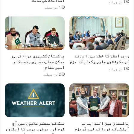
اقدامات کی مذمت
1 دن پہلے
1 دن پہلے
وزیراعظم کا خطے میں امن کے
پاکستان کشمیری عوام کی ہر
لیے کوششیں جاری رکھنے کا عزم
ممکن حمایت جاری رکھے گا،
امیر مقام
1 دن پہلے
2 دن پہلے
پاکستان بین المذاہب ہم
ملک کے بیشتر علاقوں میں آج
آہنگی کے فروغ کے لیے پُرعزم
گرم اور مرطوب موسم کا امکان،