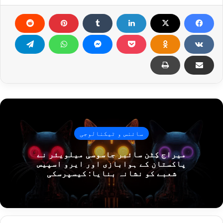
سائنس و ٹیکنالوجی
میراج کِٹن سائبر جاسوسی میلویئر نے
پاکستان کے ہوابازی اور ایرو اسپیس
شعبے کو نشانہ بنایا: کیسپرسکی