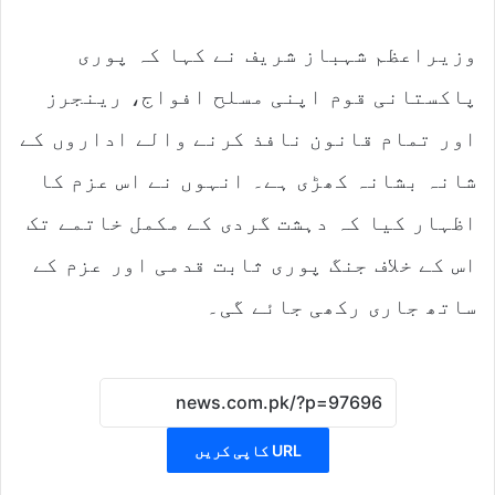
وزیراعظم شہباز شریف نے کہا کہ پوری
پاکستانی قوم اپنی مسلح افواج، رینجرز
اور تمام قانون نافذ کرنے والے اداروں کے
شانہ بشانہ کھڑی ہے۔ انہوں نے اس عزم کا
اظہار کیا کہ دہشت گردی کے مکمل خاتمے تک
اس کے خلاف جنگ پوری ثابت قدمی اور عزم کے
ساتھ جاری رکھی جائے گی۔
URL کاپی کریں