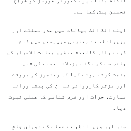
ناکام بنانے پر سکیورٹی فورسز کو خراجِ
تحسین پیش کیا ہے۔
اپنے الگ الگ بیانات میں صدر مملکت اور
وزیراعظم نے بھارتی سرپرستی میں کام
کرنے والی کالعدم تنظیم جماعت الاحرار کی
جانب سے کیے گئے بزدلانہ حملے کی شدید
مذمت کرتے ہوئے کہا کہ رینجرز کی بروقت
اور مؤثر کارروائی نے ان کی پیشہ ورانہ
مہارت، جرات اور فرض شناسی کا عملی ثبوت
دیا۔
صدر اور وزیراعظم نے حملے کے دوران جامِ