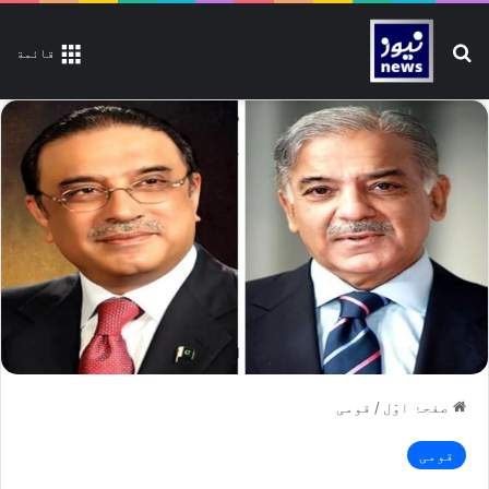
تلاش کیجیے
قائمة
صفحۂ اوّل
/
قومی
قومی