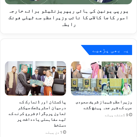
کاجا
کالاس
یورپی یونین کی ہائی ریپریزنٹیٹو برائے خارجہ
کا
امور کاجا کالاس کا نائب وزیراعظم سے ٹیلی فونک
نائب
رابطہ
وزیراعظم
سے
ٹیلی
فونک
یہ بھی پڑھیے
رابطہ
وزیراعظم شہباز شریف سعودی
پاکستان اور ڈنمارک کے
عرب کے شہر جدہ پہنچ گئے
درمیان اسٹریٹجک سیکٹر
تعاون پروگرام شروع کرنے کے
9 گھنٹے پہلے
لیے مفاہمتی یادداشت پر
دستخط
1 دن پہلے