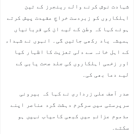
شہادت نوش کرنے والے رینجرز کے تین
اہلکاروں کو زبردست خراجِ عقیدت پیش کرتے
ہوئے کہا کہ وطن کے لیے ان کی قربانیاں
ہمیشہ یاد رکھی جائیں گی۔ انہوں نے شہداء
کے اہل خانہ سے دلی تعزیت کا اظہار کیا
اور زخمی اہلکاروں کی جلد صحت یابی کے
لیے دعا بھی کی۔
صدر آصف علی زرداری نے کہا کہ بیرونی
سرپرستی میں سرگرم دہشت گرد عناصر اپنے
مذموم عزائم میں کبھی کامیاب نہیں ہو
سکتے۔