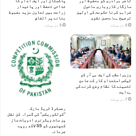
تاجر برادری کو محفوظ اور
پاکستان اور ایف اے او کا
سازگار کاروباری ماحول
غذائی تحفظ اور پائیدار
فراہم کرنا حکومت کی اولین
زراعت میں تعاون مزید مضبوط
ترجیح ہے: محسن نقوی
بنانے پر اتفاق
5 دن پہلے
5 دن پہلے
وزیراعظم کی ایف بی آر کو
ٹیکس استعدادِ کار کے جامع
تخمینے کا نظام وضع کرنے کی
ہدایت
7 دن پہلے
رجسٹرڈ ٹریڈ مارک
’’کولکوریکس‘‘ کی گمراہ کن نقل
پر سات ویٹرنری ادویات ساز
کمپنیوں کو 55 لاکھ روپے
جرمانہ