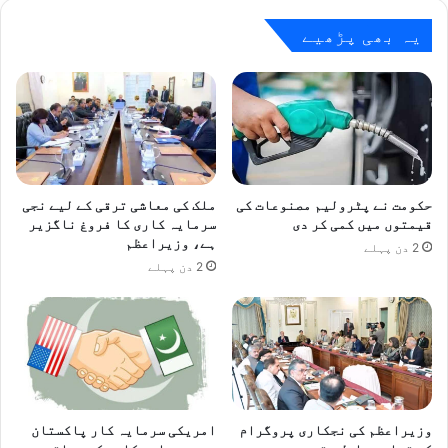
گے
یہ بھی پڑھیے
حکومت نے پٹرولیم مصنوعات کی
ملک کی معاشی ترقی کے لیے نجی
قیمتوں میں کمی کر دی
سرمایہ کاری کا فروغ ناگزیر
ہے، وزیراعظم
2 دن پہلے
2 دن پہلے
وزیراعظم کی نجکاری پروگرام
امریکی سرمایہ کار پاکستان