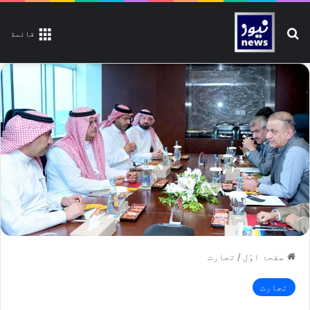
تلاش کیجیے
قائمة
صفحۂ اوّل
/
تجارت
تجارت