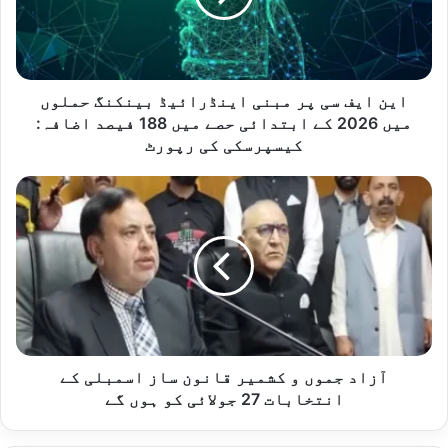
اینڈرائیڈ
بینکنگ
حملوں
میں
2026
این ایف سی پر مبنی اینڈرائیڈ بینکنگ حملوں
کے
میں 2026 کے ابتدائی حصے میں 188 فیصد اضافہ:
ابتدائی
کیسپرسکی کی رپورٹ
حصے
میں
آزاد
188
جموں
فیصد
و
اضافہ:
کشمیر
کیسپرسکی
قانون
کی
ساز
رپورٹ
اسمبلی
کے
انتخابات
27
آزاد جموں و کشمیر قانون ساز اسمبلی کے
جولائی
انتخابات 27 جولائی کو ہوں گے
کو
ہوں