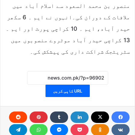
منصور بن محمد السعود سے اسلام آباد میں
ملاقات کے دوران کی۔انہوں نے ایم ۔ 6 سکھر
حیدر آباد، ایم ۔ 10 کراچی پورٹ اور ایم ۔
13 کراچی حیدر آباد موٹروے منصوبوں میں
سٹریٹجک شراکت داری کی پیشکش کی۔
URL کاپی کریں