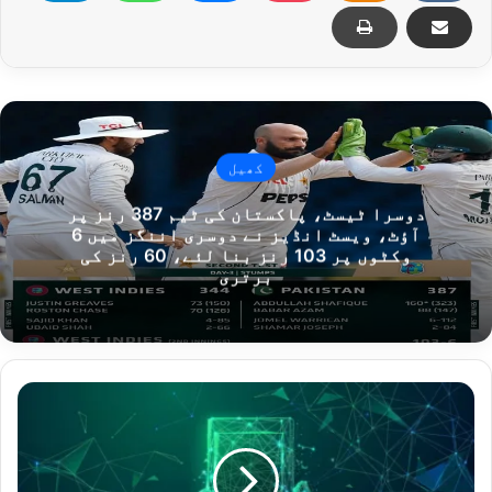
کھیل
دوسرا ٹیسٹ، پاکستان کی ٹیم 387 رنز پر
آؤٹ، ویسٹ انڈیز نے دوسری اننگز میں 6
وکٹوں پر 103 رنز بنا لئے، 60 رنز کی
برتری
این
ایف
سی
پر
مبنی