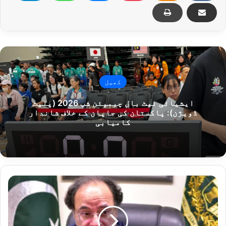
کھیل
ایشیائی نیٹ بال چیمپئن شپ 2026 (پلیٹ
ڈویژن): پاکستان کی جاپان کے خلاف شاندار
کامیابی
وزیرخزانہ
بیجنگ
میں
پاکستان
کے