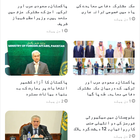
مکہ مشترکہ دفاعی معاہدے کی
پاکستان، سعودی عرب اور
یاد میں خصوصی ترانہ جاری
ترکیہ امن کے مشترکہ عزم میں
متحد ہیں، وزیراعظم شہباز
1 دن پہلے
شریف
1 دن پہلے
پاکستان، سعودی عرب اور
پاکستان کا آزاد کشمیر
ترکیہ کے درمیان مکہ مشترکہ
انتخابات پر بھارت کے بے
دفاعی معاہدہ طے پا گیا
بنیاد بیانات مسترد
1 دن پہلے
2 دن پہلے
بلوچستان میں سیکیورٹی
فورسز کی دو انٹیلی جنس
کارروائیاں، 12 دہشت گرد ہلاک
2 دن پہلے