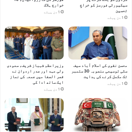
سیکیورٹی فورسز کو خراجِ
خوارج ہلاک
تحسین
1 دن پہلے
1 دن پہلے
محسن نقوی کی اسلام آباد سیف
وزیراعظم شہباز شریف، سعودی
سٹی توسیعی منصوبہ 30 ستمبر
ولی عہد اور صدر اردوان نے
تک مکمل کرنے کی ہدایت
قصر الصفا میں جمعہ کی نماز
ایک ساتھ ادا کی
1 دن پہلے
1 دن پہلے