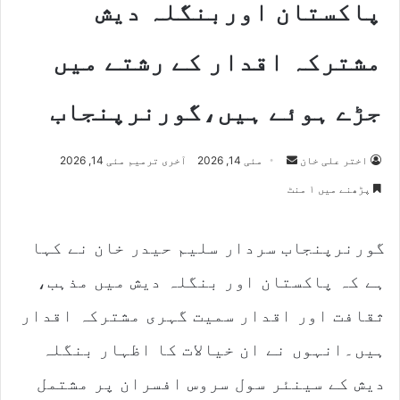
پاکستان اوربنگلہ دیش
مشترکہ اقدار کے رشتے میں
جڑے ہوئے ہیں،گورنرپنجاب
Send
اختر علی خان
مئی 14, 2026
آخری ترمیم مئی 14, 2026
an
پڑھنے میں ۱ منٹ
email
گورنرپنجاب سردار سلیم حیدر خان نے کہا
ہے کہ پاکستان اور بنگلہ دیش میں مذہب،
ثقافت اور اقدار سمیت گہری مشترکہ اقدار
ہیں۔انہوں نے ان خیالات کا اظہار بنگلہ
دیش کے سینئر سول سروس افسران پر مشتمل