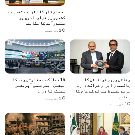
اسحاق ڈار کا اقوام متحدہ سے
کشمیر پر قراردادوں پر
عملدرآمد کا مطالبہ
2 دن پہلے
وفاقی وزیر توانائی کا
15 ممالک کے سفارتی وفد کا
پاکستان ایران شراکت داری
نیشنل ایمرجنسی آپریشنز
مزید مضبوط بنانے کے عزم کا
سینٹر کا دورہ
اعادہ
2 دن پہلے
2 دن پہلے