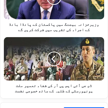
پانڈا
بانڈ
کے
اجراء
کی
وزیرخزانہ بیجنگ میں پاکستان کے پانڈا بانڈ
تقریب
کے اجراء کی تقریب میں شرکت کریں گے
میں
شرکت
ڈی
کریں
جی
گے
آئی
ایس
پی
آر
کی
شفاء
تعمیر
ملت
ڈی جی آئی ایس پی آر کی شفاء تعمیر ملت
یونیورسٹی
یونیورسٹی کے طلبہ کے ساتھ خصوصی نشست
کے
طلبہ
کے