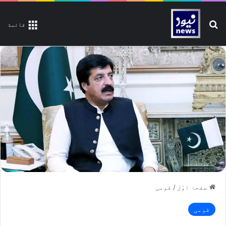
تلاش کیجیے
قائمة
صفحۂ اوّل
/
قومی
قومی