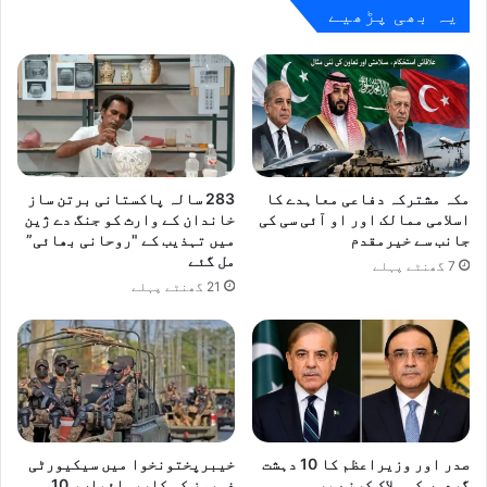
ساتھ
یہ بھی پڑھیے
خصوصی
نشست
مکہ مشترکہ دفاعی معاہدے کا
283 سالہ پاکستانی برتن ساز
اسلامی ممالک اور او آئی سی کی
خاندان کے وارث کو جنگ دے ژین
جانب سے خیرمقدم
میں تہذیب کے "روحانی بھائی”
مل گئے
7 گھنٹے پہلے
21 گھنٹے پہلے
صدر اور وزیراعظم کا 10 دہشت
خیبرپختونخوا میں سیکیورٹی
گردوں کو ہلاک کرنے پر
فورسز کی کارروائیاں، 10