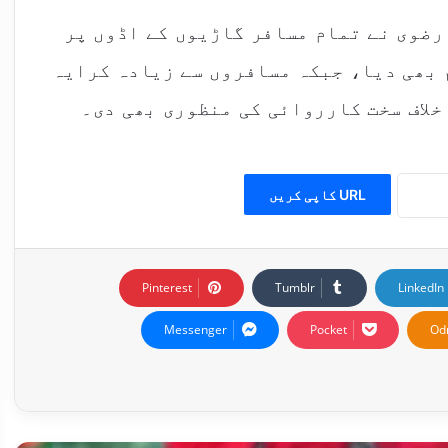
 رضوی نے تمام مسافر گاڑیوں کے اڈوں پر
 بھی دیا، جبکہ مسافروں سے زیادہ کرایہ
لاف سخت کارروائی کی منظوری بھی دی۔
URL کاپی کریں
Pinterest
Tumblr
LinkedIn
Messenger
Pocket
Od