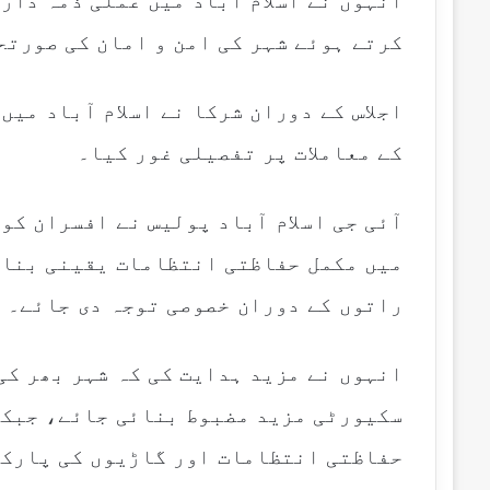
انہوں نے اسلام آباد میں عملی ذمہ داری
کرتے ہوئے شہر کی امن و امان کی صورتح
اجلاس کے دوران شرکا نے اسلام آباد می
کے معاملات پر تفصیلی غور کیا۔
آئی جی اسلام آباد پولیس نے افسران کو 
میں مکمل حفاظتی انتظامات یقینی بنائ
راتوں کے دوران خصوصی توجہ دی جائے۔
انہوں نے مزید ہدایت کی کہ شہر بھر کی
سکیورٹی مزید مضبوط بنائی جائے، جبکہ
حفاظتی انتظامات اور گاڑیوں کی پارکن