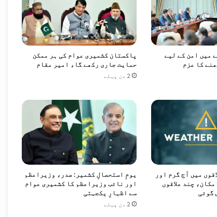
پاکستان نے ویسٹ انڈیز کو 8 وکٹوں سے شکست دے کر ٹیسٹ سیریز 1-1 سے برابر کر دی، عبداللہ شفیق پلیئر آف دی میچ قرار
 میں امن کے لیے
پاکستان کشمیری عوام کی ہر ممکن
رطوب موسم، بالائی علاقوں میں بارش کا امکان
نے کا عزم
حمایت جاری رکھے گا، امیر مقام
2 دن پہلے
ں ردوبدل کر دیا، پیٹرول مہنگا، ڈیزل سستا
عاون کے نئے مواقع تلاش کرنے پر اتفاق
قوں میں آج گرم اور
یومِ استحصالِ کشمیر: صدر، وزیراعظم
مکان، چند علاقوں
اور نائب وزیراعظم کا کشمیری عوام
 گوئی
سے اظہارِ یکجہتی
2 دن پہلے
نصوبوں میں تیزی لانے کی ہدایت