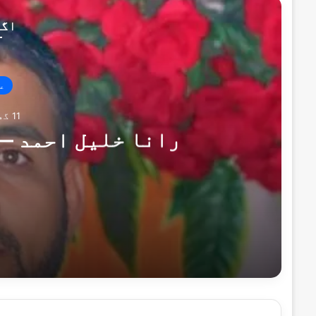
اگل
ع
11 گھنٹے پہلے
رانا خلیل احمد —
11 گھنٹے پہلے
رانا خلیل احمد — خدمت کا دوسرا نام
15 گھنٹے پہلے