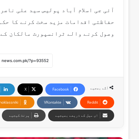
آئی جی اسلام آباد پولیس سید علی ناصر
حفاظتی اقدامات مزید سخت کرنے کا حکم
وصول کرنے والے ٹرانسپورٹ مالکان کے خ
آگے بھجیے
X
Facebook
noklassniki
VKontakte
Reddit
ای میل کے ذریعے بھیجیے
پرنٹ کیجیے