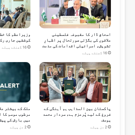
16 گھنٹے پہلے
اسحاق ڈار کا مقبوضہ فلسطینی
وزیراعظم کا خطے
ملک کے بیشتر علاقوں میں آج بھی گرم اور م
علاقوں کی بگڑتی صورتحال پر اظہارِ
کوششیں جاری رکھ
تشویش، اسرائیلی اقدامات کی مذمت
16 گھنٹے پہلے
16 گھنٹے پہلے
16 گھنٹے پہلے
حکومت نے پیٹرولیم مصنوعات کی قیمتوں می
16 گھنٹے پہلے
پاکستان اور جاپان کا بنیادی شعبوں میں ت
پاکستان بین المذاہب ہم آہنگی کے
ملک کے بیشتر علا
فروغ کے لیے پُرعزم ہے، سردار محمد
مرطوب موسم کا ا
یوسف
میں بارش کی پیش
2 دن پہلے
2 دن پہلے
16 گھنٹے پہلے
احسن اقبال کی گلگت بلتستان کے ترقیاتی م