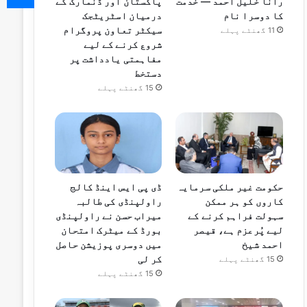
رانا خلیل احمد — خدمت
پاکستان اور ڈنمارک کے
کا دوسرا نام
درمیان اسٹریٹجک
سیکٹر تعاون پروگرام
11 گھنٹے پہلے
شروع کرنے کے لیے
مفاہمتی یادداشت پر
دستخط
15 گھنٹے پہلے
ڈی پی ایس اینڈ کالج
حکومت غیر ملکی سرمایہ
راولپنڈی کی طالبہ
کاروں کو ہر ممکن
میراب حسن نے راولپنڈی
سہولت فراہم کرنے کے
بورڈ کے میٹرک امتحان
لیے پُرعزم ہے، قیصر
میں دوسری پوزیشن حاصل
احمد شیخ
کر لی
15 گھنٹے پہلے
15 گھنٹے پہلے