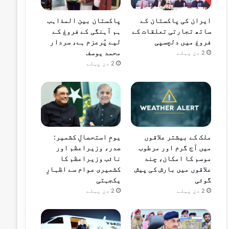
ایران کی پاکستان کے
پاکستان بین المذاہب
ساتھ تجارتی تعلقات کے
ہم آہنگی کے فروغ کے
فروغ میں دلچسپی
لیے پُرعزم ہے، سردار
محمد یوسف
2 دن پہلے
2 دن پہلے
ملک کے بیشتر علاقوں
یومِ استحصالِ کشمیر:
میں آج گرم اور مرطوب
صدر، وزیراعظم اور
موسم کا امکان، چند
نائب وزیراعظم کا
علاقوں میں بارش کی پیش
کشمیری عوام سے اظہارِ
گوئی
یکجہتی
2 دن پہلے
2 دن پہلے