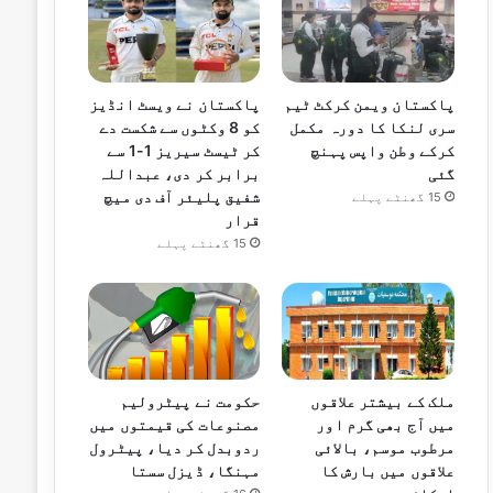
پاکستان ویمن کرکٹ ٹیم
پاکستان نے ویسٹ انڈیز
سری لنکا کا دورہ مکمل
کو 8 وکٹوں سے شکست دے
کرکے وطن واپس پہنچ
کر ٹیسٹ سیریز 1-1 سے
گئی
برابر کر دی، عبداللہ
شفیق پلیئر آف دی میچ
15 گھنٹے پہلے
قرار
15 گھنٹے پہلے
ملک کے بیشتر علاقوں
حکومت نے پیٹرولیم
میں آج بھی گرم اور
مصنوعات کی قیمتوں میں
مرطوب موسم، بالائی
ردوبدل کر دیا، پیٹرول
علاقوں میں بارش کا
مہنگا، ڈیزل سستا