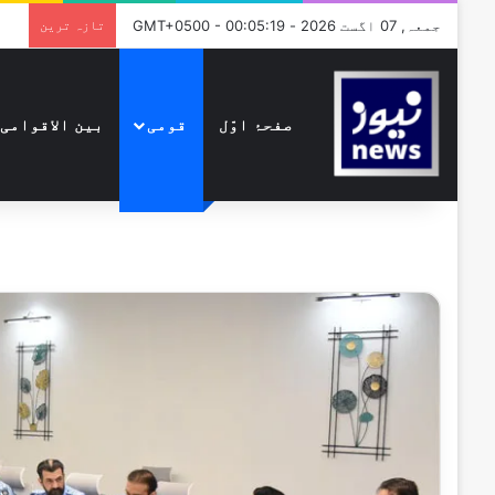
جمعہ, 07 اگست 2026 - GMT+0500 - 00:05:19
تازہ ترین
صفحۂ اوّل
قومی
بین الاقوامی