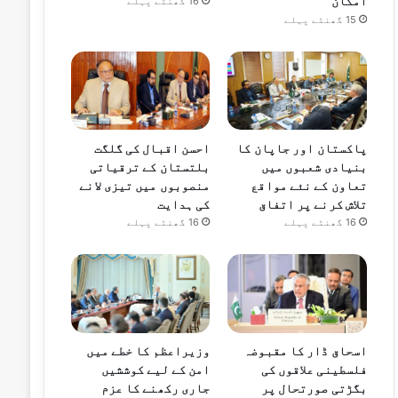
امکان
16 گھنٹے پہلے
15 گھنٹے پہلے
پاکستان اور جاپان کا
احسن اقبال کی گلگت
بنیادی شعبوں میں
بلتستان کے ترقیاتی
تعاون کے نئے مواقع
منصوبوں میں تیزی لانے
تلاش کرنے پر اتفاق
کی ہدایت
16 گھنٹے پہلے
16 گھنٹے پہلے
اسحاق ڈار کا مقبوضہ
وزیراعظم کا خطے میں
فلسطینی علاقوں کی
امن کے لیے کوششیں
بگڑتی صورتحال پر
جاری رکھنے کا عزم