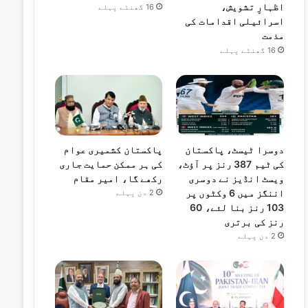
اظہارِ تشویش،
16 گھنٹے پہلے
اسرائیلی اقدامات کی
مذمت
16 گھنٹے پہلے
دوسرا ٹیسٹ، پاکستان
پاکستان کشمیری عوام
کی ٹیم 387 رنز پر آؤٹ،
کی ہر ممکن حمایت جاری
ویسٹ انڈیز نے دوسری
رکھے گا، امیر مقام
اننگز میں 6 وکٹوں پر
2 دن پہلے
103 رنز بنا لئے، 60
رنز کی برتری
2 دن پہلے