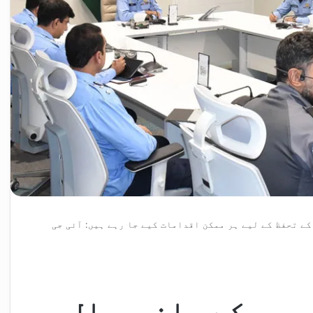
کے تحفظ کے لیے ہر ممکن اقدامات کیے جا رہے ہیں: آئی جی
یوں کے جان و مال