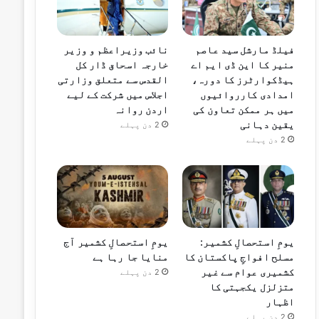
فیلڈ مارشل سید عاصم
نائب وزیراعظم و وزیر
منیر کا این ڈی ایم اے
خارجہ اسحاق ڈار کل
ہیڈکوارٹرز کا دورہ،
القدس سے متعلق وزارتی
امدادی کارروائیوں
اجلاس میں شرکت کے لیے
میں ہر ممکن تعاون کی
اردن روانہ
یقین دہانی
2 دن پہلے
2 دن پہلے
یومِ استحصالِ کشمیر:
یومِ استحصالِ کشمیر آج
مسلح افواجِ پاکستان کا
منایا جا رہا ہے
کشمیری عوام سے غیر
2 دن پہلے
متزلزل یکجہتی کا
اظہار
2 دن پہلے