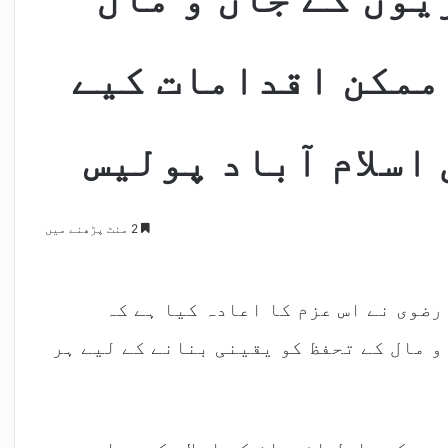
 ممکن اقدامات کیے
 اسلام آباد پولیس
2 منٹ پڑھنے میں
رضوی نے اس عزم کا اعادہ کیا ہے کہ
 مال کے تحفظ کو یقینی بنانے کے لیے ہر