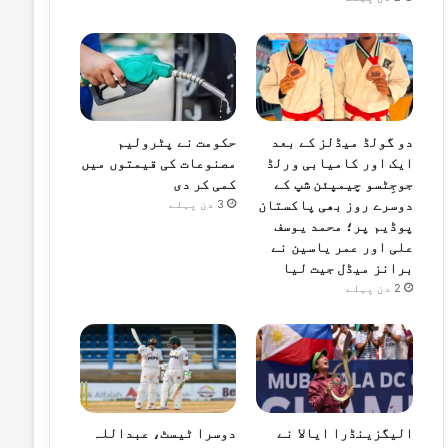
دو گولڈ میڈلز کے بعد
حکومت نے پٹرولیم
ایک اور کامیابی ورلڈ
مصنوعات کی قیمتوں میں
جوجِٹسو چیمپئن شپ کے
کمی کر دی
دوسرے روز بھی پاکستان
3 دن پہلے
پوڈیم پر؛ محمد یوسف
علی اور عمر یاسین نے
برانز میڈل جیت لیا
2 دن پہلے
الیگزینڈرا ایالا نے
دوسرا ٹیسٹ، عبداللہ