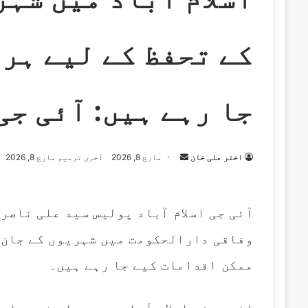
کے تحفظ کے لیے ہر
جا رہے ہیں: آئی جی
Send
اختر علی خان
مارچ 8, 2026
آخری ترمیم مارچ 8, 2026
an
email
آئی جی اسلام آباد پولیس سید علی ناصر 
وفاقی دارالحکومت میں شہریوں کے جان و
ممکن اقدامات کیے جا رہے ہیں۔