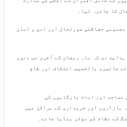
وں کے حامل افسران کے اجلاس کی صدارت
ال کا جائزہ لیا۔
ں مجموعی حفاظتی صورتحال اور امن و امان
ہدایت دی کہ ماہِ رمضان کے آخری دس دنوں
ے جائیں، بالخصوص اعتکاف اور طاق
 مساجد اور امام بارگاہوں کی
 بازاروں اور خریداری کے مراکز میں
گ کے نظام کو مؤثر بنایا جائے۔