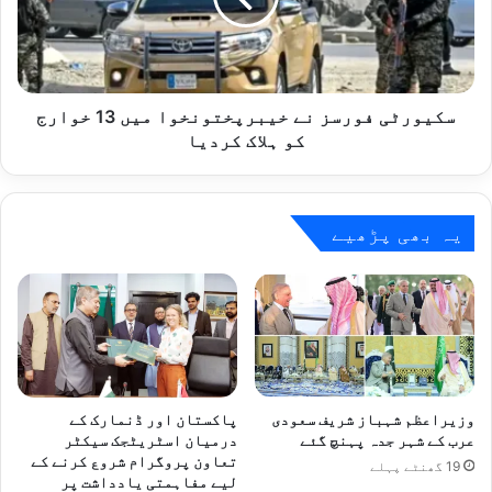
13
خوارج
کو
ہلاک
کردیا
سکیورٹی فورسز نے خیبرپختونخوا میں 13 خوارج
کو ہلاک کردیا
یہ بھی پڑھیے
وزیراعظم شہباز شریف سعودی
پاکستان اور ڈنمارک کے
عرب کے شہر جدہ پہنچ گئے
درمیان اسٹریٹجک سیکٹر
تعاون پروگرام شروع کرنے کے
19 گھنٹے پہلے
لیے مفاہمتی یادداشت پر