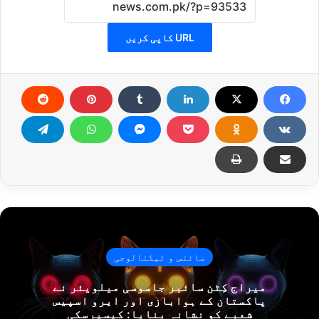
URL کاپی کریں
سائنس و ٹیکنالوجی
میراج کِٹن سائبر جاسوسی میلویئر نے
پاکستان کے ہوابازی اور ایرو اسپیس
شعبے کو نشانہ بنایا: کیسپرسکی