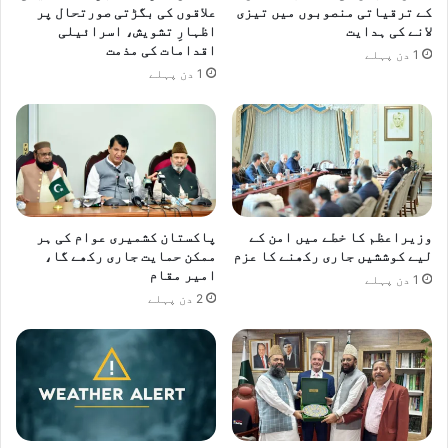
کے ترقیاتی منصوبوں میں تیزی
علاقوں کی بگڑتی صورتحال پر
لانے کی ہدایت
اظہارِ تشویش، اسرائیلی
اقدامات کی مذمت
1 دن پہلے
1 دن پہلے
وزیراعظم کا خطے میں امن کے
پاکستان کشمیری عوام کی ہر
لیے کوششیں جاری رکھنے کا عزم
ممکن حمایت جاری رکھے گا،
امیر مقام
1 دن پہلے
2 دن پہلے