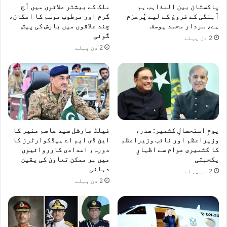
پاکستان بین المذاہب ہم
ملک کے بیشتر علاقوں میں آج
آہنگی کے فروغ کے لیے پُرعزم
گرم اور مرطوب موسم کا امکان،
ہے، سردار محمد یوسف
چند علاقوں میں بارش کی پیش
گوئی
2 دن پہلے
2 دن پہلے
یومِ استحصالِ کشمیر: صدر،
فیلڈ مارشل سید عاصم منیر کا
وزیراعظم اور نائب وزیراعظم
این ڈی ایم اے ہیڈکوارٹرز کا
کا کشمیری عوام سے اظہارِ
دورہ، امدادی کارروائیوں
یکجہتی
میں ہر ممکن تعاون کی یقین
دہانی
2 دن پہلے
2 دن پہلے