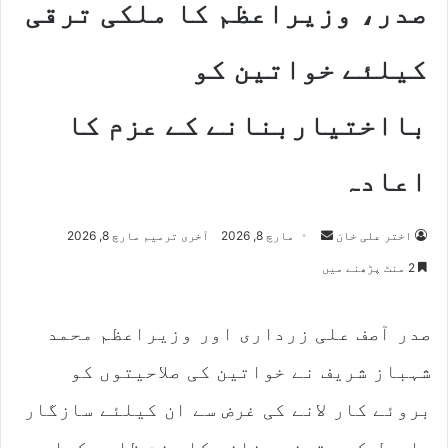
صدر، وزیراعظم کا ملکی ترقی
کیلئے خواتین کو
بااختیاربنانے کے عزم کا
اعادہ
Send
اختر علی خان
مارچ 8, 2026
آخری ترمیم مارچ 8, 2026
an
2 منٹ پڑھنے میں
email
صدر آصف علی زرداری اور وزیراعظم محمد
شہباز شریف نے خواتین کی صلاحیتوں کو
بروئے کار لانے کی غرض سے ان کیلئے سازگار
ماحول کو یقینی بنانے کا عزم ظاہر کیا