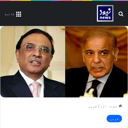
تلاش کیجیے
قائمة
صفحۂ اوّل
/
قومی
قومی