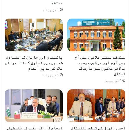
دستخط
1 دن پہلے
ملک کے بیشتر علاقوں میں آج
پاکستان اور جاپان کا بنیادی
بھی گرم اور مرطوب موسم،
شعبوں میں تعاون کے نئے مواقع
بالائی علاقوں میں بارش کا
تلاش کرنے پر اتفاق
امکان
1 دن پہلے
1 دن پہلے
احسن اقبال کی گلگت بلتستان
اسحاق ڈار کا مقبوضہ فلسطینی