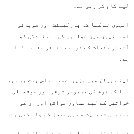
لیے کام کر رہی ہے۔
انہوں نے کہا کہ پارلیمنٹ اور صوبائی
اسمبلیوں میں خواتین کی نمائندگی کو
آئینی دفعات کے ذریعے یقینی بنایا گیا
ہے۔
اپنے بیان میں وزیراعظم نے اس بات پر زور
دیا کہ قوم کی مجموعی ترقی اور خوشحالی
خواتین کے لیے مساوی مواقع اور ان کی
بامعنی شمولیت سے ہی حاصل کی جا سکتی ہے۔
دریں اثناء وزیراعظم محمد شہباز شریف نے