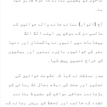
ہے۔
آج (اتوار) منائے جانے والے خواتین کے
عالمی دن کے موقع پر اپنے الگ الگ
پیغامات میں انہوں نے پاکستان اور دنیا
بھر کی خواتین، ماؤں، بہنوں اور بیٹیوں
کو خراج تحسین پیش کیا۔
صدر مملکت نے کہا کہ حکومت خواتین کی
تعلیم اور صحت کی دیکھ بھال تک رسائی کو
بڑھانے، معاشی مواقع کو مضبوط بنانے،
تشدد کے خاتمے اور تحفظ کو بہتر بنانے کے