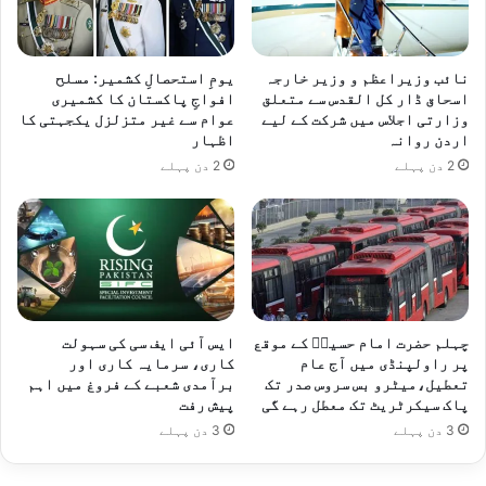
نائب وزیراعظم و وزیر خارجہ
یومِ استحصالِ کشمیر: مسلح
اسحاق ڈار کل القدس سے متعلق
افواجِ پاکستان کا کشمیری
وزارتی اجلاس میں شرکت کے لیے
عوام سے غیر متزلزل یکجہتی کا
اردن روانہ
اظہار
2 دن پہلے
2 دن پہلے
چہلم حضرت امام حسینؓ کے موقع
ایس آئی ایف سی کی سہولت
پر راولپنڈی میں آج عام
کاری، سرمایہ کاری اور
تعطیل،میٹرو بس سروس صدر تک
برآمدی شعبے کے فروغ میں اہم
پاک سیکرٹریٹ تک معطل رہے گی
پیش رفت
3 دن پہلے
3 دن پہلے