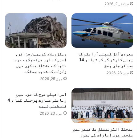
جولائی 2, 2026
سعودی آئل کمپنی آرامکو کا
وینزویلا، کریبین جزائر،
ہیلی کاپٹر گر کر تباہ، 14
امریکہ اور میکسیکو سمیت
مسافر جاں بحق
دنیا کے مختلف ملکوں میں
زلزلے کے شدید جھٹکے
جون 28, 2026
جون 25, 2026
اسرائیلی فوج کا غزہ میں
رہائشی عمارت پرحملہ کیا ، 4
فلسطینی شہید
جون 20, 2026
بیجنگ انٹرنیشنل بک فیئر میں
متحدہ عرب امارات کی بطور