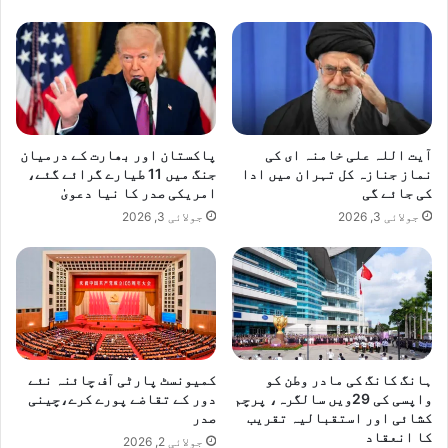
ئ
ن
ل
م
ی
ں
پ
ہ
آیت اللہ علی خامنہ ای کی
پاکستان اور بھارت کے درمیان
ن
نماز جنازہ کل تہران میں ادا
جنگ میں 11 طیارے گرائے گئے،
کی جائے گی
امریکی صدر کا نیا دعویٰ
چ
گ
جولائی 3, 2026
جولائی 3, 2026
ئ
ے
ہانگ کانگ کی مادر وطن کو
کمیونسٹ پارٹی آف چائنہ نئے
واپسی کی 29ویں سالگرہ، پرچم
دور کے تقاضے پورے کرے،چینی
کشائی اور استقبالیہ تقریب
صدر
کا انعقاد
جولائی 2, 2026