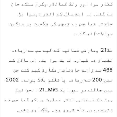
شکار ہوا اور ونگ کمانڈر وکرم سنگھ جان
سے گئے۔ یہ ایک سال کے اندر دوسرا بڑا
حادثہ تھا جس سے تیجس کی صلاحیت پر سنگین
سوالات اٹھ گئے۔
مگ21 بھارتی فضائیہ کے لیے سب سے زیادہ
نقصان دہ طیارہ ثابت ہوا ہے۔ اس ماڈل کے
468 سے زائد حادثات ریکارڈ کیے گئے جن
میں 200 سے زیادہ پائلٹس ہلاک ہوئے۔ 2002
میں جالندھر میں ایک MiGـ21 انجن فیل
ہونے کے بعد رہائشی عمارت پر گر گیا جس کے
نتیجے میں عام شہری بھی ہلاک اور زخمی