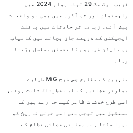
قریب ایک مگ 29 تباہ ہوا، 2024 میں
راجستھان اور ثم آگرہ میں بھی دو واقعات
پیش آئے۔ زیادہ تر حادثات میں پائلٹ
ایجیکشن کے ذریعے جان بچانے میں کامیاب
رہے لیکن طیاروں کا نقصان مسلسل بڑھتا
رہا۔
ماہرین کے مطابق جس طرح MiG طیارے
بھارتی فضائیہ کے لیے خطرناک ثابت ہوئے،
اسی طرح خدشات ظاہر کیے جا رہے ہیں کہ
مستقبل میں تیجس بھی اسی خونی تاریخ کو
دہرا سکتا ہے۔ بھارتی فضائی نظام کے