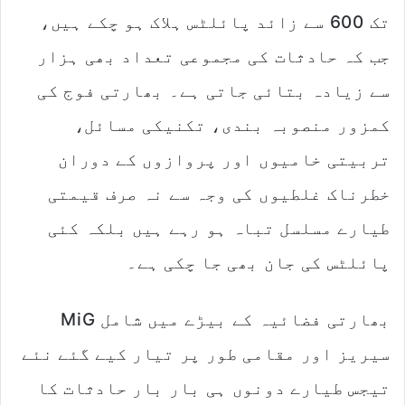
a
تک 600 سے زائد پائلٹس ہلاک ہو چکے ہیں،
i
l
جب کہ حادثات کی مجموعی تعداد بھی ہزار
سے زیادہ بتائی جاتی ہے۔ بھارتی فوج کی
کمزور منصوبہ بندی، تکنیکی مسائل،
تربیتی خامیوں اور پروازوں کے دوران
خطرناک غلطیوں کی وجہ سے نہ صرف قیمتی
طیارے مسلسل تباہ ہو رہے ہیں بلکہ کئی
پائلٹس کی جان بھی جا چکی ہے۔
بھارتی فضائیہ کے بیڑے میں شامل MiG
سیریز اور مقامی طور پر تیار کیے گئے نئے
تیجس طیارے دونوں ہی بار بار حادثات کا