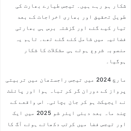
شکار ہو رہے ہیں۔ تیجس طیارے بھارت کی
طویل تحقیق اور بھاری اخراجات کے بعد
تیار کیے گئے اور گزشتہ برس ہی بھارتی
فضائیہ میں شامل کئے گئے تھے۔ تاہم یہ
منصوبہ شروع ہوتے ہی مشکلات کا شکار
ہوگیا۔
مارچ 2024 میں تیجس راجستھان میں تربیتی
پرواز کے دوران گر کر تباہ ہوا اور پائلٹ
نے ایجیکٹ ہو کر جان بچائی۔ اس واقعے کے
چند ماہ بعد دبئی ایئر شو 2025 میں ایک
اور تیجس فضا میں کرتب دکھاتے ہوئے آگ کا