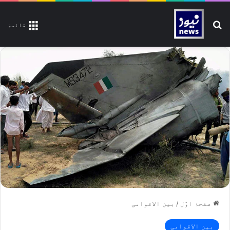
تلاش کیجیے
قائمة
صفحۂ اوّل
/
بین الاقوامی
بین الاقوامی