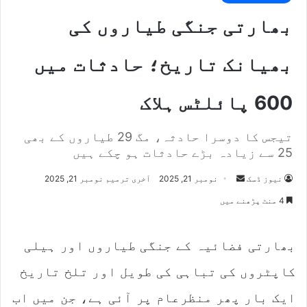
بھارتی جنگی طیاروں کی
بھیانک تاریخ؛ حادثات میں
600 پائلٹس ہلاک
تیجس کا دوسرا حادثہ، مگ 29 طیاروں کے بھی
25 سے زیادہ بڑے حادثات ہو چکے ہیں
نیوز ڈسک
S
نومبر 21, 2025
آخری ترمیم نومبر 21, 2025
e
4 منٹ پڑھنے میں
n
d
بھارتی فضائیہ کے جنگی طیاروں اور ہیلی
a
n
کاپٹروں کی تباہی کی طویل اور تلخ تاریخ
e
m
ایک بار پھر منظرعام پر آئی ہے، جن میں اب