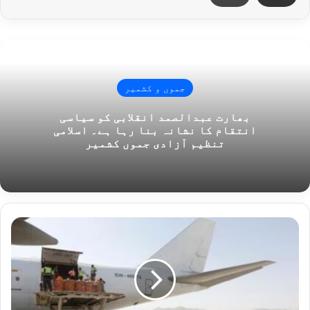
جموں و کشمیر
بھارت عبدالصمد انقلابی کو سیاسی
انتقام کا نشانہ بنا رہا ہے۔ اسلامی
تنظیم آزادی جموں کشمیر
ب
ھ
ا
ر
ت
ن