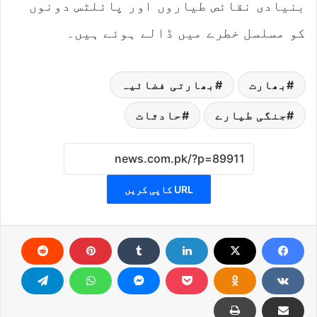
بنیادی نقائص طیاروں اور پائلٹس دونوں
کو مسلسل خطرے میں ڈالے ہوئے ہیں۔
بھارت
بھارتی فضائیہ
جنگی طیارے
حادثات
URL کاپی کریں