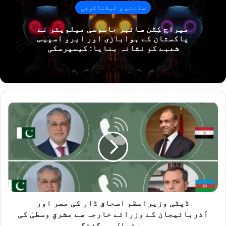
سائنس و ٹیکنالوجی
میراج کِٹن سائبر جاسوسی میلویئر نے
پاکستان کے ہوابازی اور ایرو اسپیس
شعبے کو نشانہ بنایا: کیسپرسکی
ڈ
پ
ٹ
ی
و
ز
ی
ر
ا
ع
ڈپٹی وزیراعظم اسحاق ڈار کی مصر اور
ظ
آذربائیجان کے وزرائے خارجہ سے مشرقِ وسطیٰ کی
م
صورتحال پر گفتگو