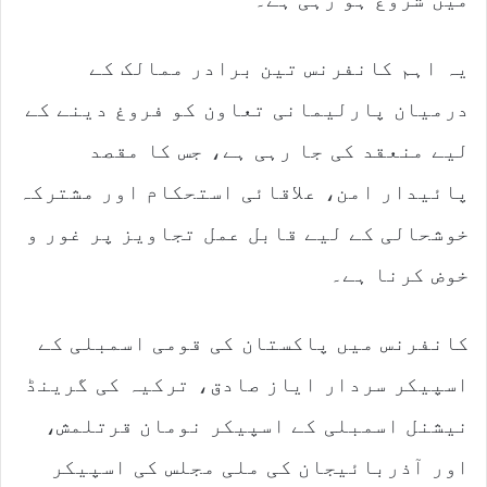
i
l
یہ اہم کانفرنس تین برادر ممالک کے
درمیان پارلیمانی تعاون کو فروغ دینے کے
لیے منعقد کی جا رہی ہے، جس کا مقصد
پائیدار امن، علاقائی استحکام اور مشترکہ
خوشحالی کے لیے قابل عمل تجاویز پر غور و
خوض کرنا ہے۔
کانفرنس میں پاکستان کی قومی اسمبلی کے
اسپیکر سردار ایاز صادق، ترکیہ کی گرینڈ
نیشنل اسمبلی کے اسپیکر نومان قرتلمش،
اور آذربائیجان کی ملی مجلس کی اسپیکر