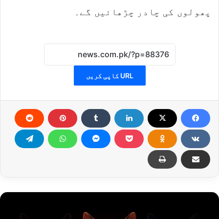
پھولوں کی چادر چڑھائیں گے۔
URL کاپی کریں