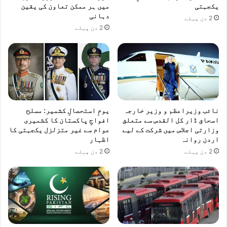
یکجہتی
میں ہر ممکن تعاون کی یقین
دہانی
2 دن پہلے
2 دن پہلے
نائب وزیراعظم و وزیر خارجہ
یومِ استحصالِ کشمیر: مسلح
اسحاق ڈار کل القدس سے متعلق
افواجِ پاکستان کا کشمیری
وزارتی اجلاس میں شرکت کے لیے
عوام سے غیر متزلزل یکجہتی کا
اردن روانہ
اظہار
2 دن پہلے
2 دن پہلے