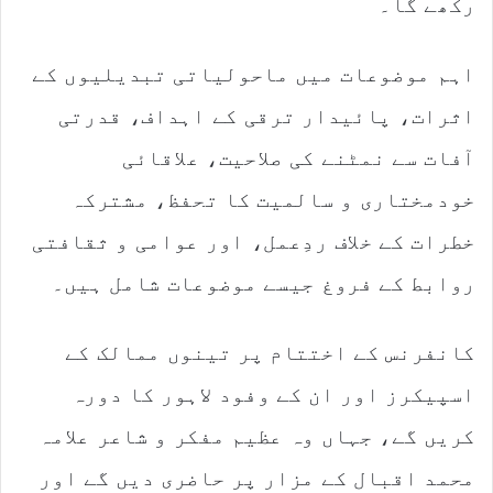
رکھے گا۔
اہم موضوعات میں ماحولیاتی تبدیلیوں کے
اثرات، پائیدار ترقی کے اہداف، قدرتی
آفات سے نمٹنے کی صلاحیت، علاقائی
خودمختاری و سالمیت کا تحفظ، مشترکہ
خطرات کے خلاف ردِعمل، اور عوامی و ثقافتی
روابط کے فروغ جیسے موضوعات شامل ہیں۔
کانفرنس کے اختتام پر تینوں ممالک کے
اسپیکرز اور ان کے وفود لاہور کا دورہ
کریں گے، جہاں وہ عظیم مفکر و شاعر علامہ
محمد اقبال کے مزار پر حاضری دیں گے اور