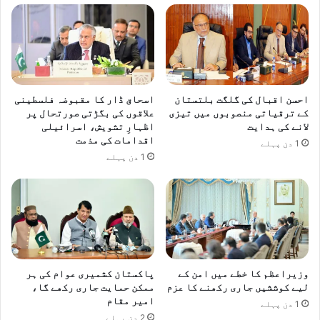
ش
ن
ر
ا
قِ
ح
و
ک
س
و
ط
م
یٰ
ت
احسن اقبال کی گلگت بلتستان
اسحاق ڈار کا مقبوضہ فلسطینی
ک
ک
کے ترقیاتی منصوبوں میں تیزی
علاقوں کی بگڑتی صورتحال پر
ی
ی
لانے کی ہدایت
اظہارِ تشویش، اسرائیلی
ص
ا
اقدامات کی مذمت
1 دن پہلے
و
و
1 دن پہلے
ر
ل
ت
ی
ح
ن
ا
ت
ل
ر
پ
ج
ر
ی
گ
وزیراعظم کا خطے میں امن کے
پاکستان کشمیری عوام کی ہر
ح
ف
لیے کوششیں جاری رکھنے کا عزم
ممکن حمایت جاری رکھے گا،
ہ
امیر مقام
ت
ے
1 دن پہلے
گ
2 دن پہلے
: