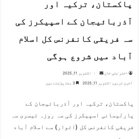
پاکستان، ترکیہ اور
آذربائیجان کے اسپیکرز کی
سہ فریقی کانفرنس کل اسلام
آباد میں شروع ہوگی
اختر علی خان
S
اکتوبر 11, 2025
e
آخری ترمیم اکتوبر 11, 2025
3 منٹ پڑھنے میں
n
d
پاکستان، ترکیہ اور آذربائیجان کے
a
n
پارلیمانی اسپیکرز کی سہ روزہ تیسری سہ
e
m
فریقی کانفرنس کل (اتوار) سے اسلام آباد
a
میں شروع ہو رہی ہے۔