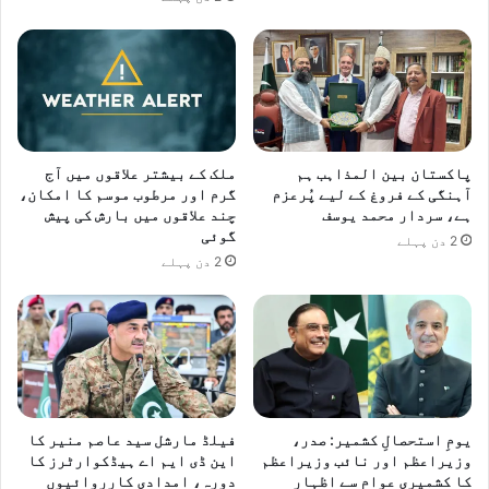
و
و
ز
ی
ر
ا
ع
ظ
پاکستان بین المذاہب ہم
ملک کے بیشتر علاقوں میں آج
م
آہنگی کے فروغ کے لیے پُرعزم
گرم اور مرطوب موسم کا امکان،
ش
ہے، سردار محمد یوسف
چند علاقوں میں بارش کی پیش
ہ
گوئی
2 دن پہلے
ب
2 دن پہلے
ا
ز
ش
ر
ی
ف
یومِ استحصالِ کشمیر: صدر،
فیلڈ مارشل سید عاصم منیر کا
وزیراعظم اور نائب وزیراعظم
این ڈی ایم اے ہیڈکوارٹرز کا
کا کشمیری عوام سے اظہارِ
دورہ، امدادی کارروائیوں