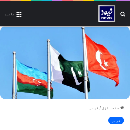
تلاش کیجیے
قائمة
صفحۂ اوّل
/
قومی
قومی