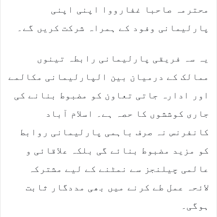
محترمہ صاحبا غفارووا اپنی اپنی
پارلیمانی وفود کے ہمراہ شرکت کریں گے۔
یہ سہ فریقی پارلیمانی رابطہ تینوں
ممالک کے درمیان بین الپارلیمانی مکالمے
اور ادارہ جاتی تعاون کو مضبوط بنانے کی
جاری کوششوں کا حصہ ہے۔ اسلام آباد
کانفرنس نہ صرف باہمی پارلیمانی روابط
کو مزید مضبوط بنائے گی بلکہ علاقائی و
عالمی چیلنجز سے نمٹنے کے لیے مشترکہ
لائحہ عمل طے کرنے میں بھی مددگار ثابت
ہوگی۔