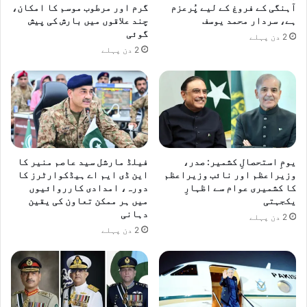
آہنگی کے فروغ کے لیے پُرعزم
گرم اور مرطوب موسم کا امکان،
ہے، سردار محمد یوسف
چند علاقوں میں بارش کی پیش
گوئی
2 دن پہلے
2 دن پہلے
یومِ استحصالِ کشمیر: صدر،
فیلڈ مارشل سید عاصم منیر کا
وزیراعظم اور نائب وزیراعظم
این ڈی ایم اے ہیڈکوارٹرز کا
کا کشمیری عوام سے اظہارِ
دورہ، امدادی کارروائیوں
یکجہتی
میں ہر ممکن تعاون کی یقین
دہانی
2 دن پہلے
2 دن پہلے