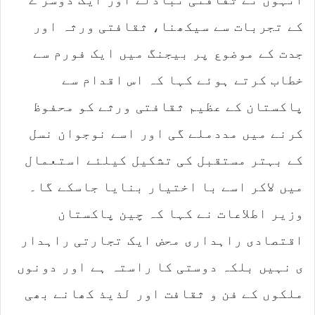
i
l
کے تجربات سے سیکھنا، ثقافتی ورثہ اور
جدت کے موضوع پر بیجنگ میں ایک فورم سے
خطاب کرتے ہوئے کہا کہ اس اقدام سے
پاکستان کے عظیم ثقافتی ورثے کو محفوظ
کرنے میں مددملے گی اور اسے نوجوان نسل
کے بہتر مستقبل کی تشکیل کیلئے استعمال
میں لاکر اسے با اختیار بنایا جاسکے گا۔
وزیر اطلاعات نے کہا کہ چین پاکستان
اقتصادی راہداری محض ایک تجارتی راہدار
ی نہیں بلکہ دوستی کا راستہ ہے اور دونوں
ملکوں کے فن و ثقافت اور لذیذ کھانے بھی