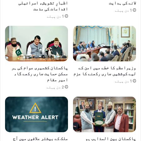
ر
ا
لانے کی ہدایت
اظہارِ تشویش، اسرائیلی
ع
اقدامات کی مذمت
1 دن پہلے
ز
1 دن پہلے
م
وزیراعظم کا خطے میں امن کے
پاکستان کشمیری عوام کی ہر
لیے کوششیں جاری رکھنے کا عزم
ممکن حمایت جاری رکھے گا،
امیر مقام
1 دن پہلے
2 دن پہلے
پاکستان بین المذاہب ہم
ملک کے بیشتر علاقوں میں آج