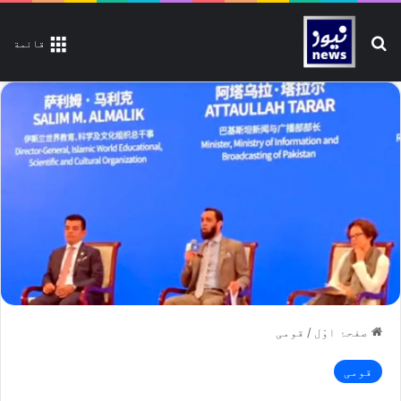
تلاش کیجیے
قائمة
صفحۂ اوّل
/
قومی
قومی