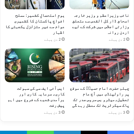
نائب وزیراعظم و وزیر خارجہ
یومِ استحصالِ کشمیر: مسلح
اسحاق ڈار کل القدس سے متعلق
افواجِ پاکستان کا کشمیری
وزارتی اجلاس میں شرکت کے لیے
عوام سے غیر متزلزل یکجہتی کا
اردن روانہ
اظہار
2 دن پہلے
2 دن پہلے
چہلم حضرت امام حسینؓ کے موقع
ایس آئی ایف سی کی سہولت
پر راولپنڈی میں آج عام
کاری، سرمایہ کاری اور
تعطیل،میٹرو بس سروس صدر تک
برآمدی شعبے کے فروغ میں اہم
پاک سیکرٹریٹ تک معطل رہے گی
پیش رفت
3 دن پہلے
3 دن پہلے