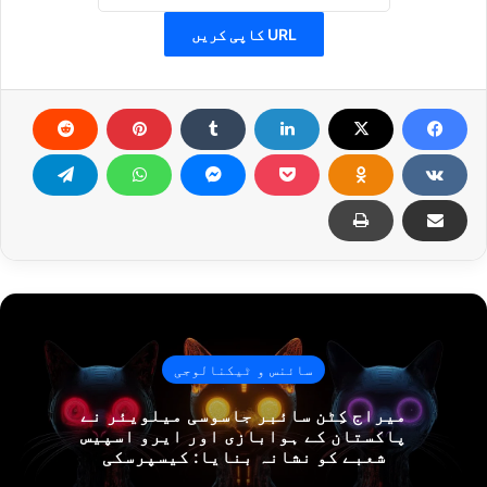
URL کاپی کریں
سائنس و ٹیکنالوجی
میراج کِٹن سائبر جاسوسی میلویئر نے
پاکستان کے ہوابازی اور ایرو اسپیس
شعبے کو نشانہ بنایا: کیسپرسکی