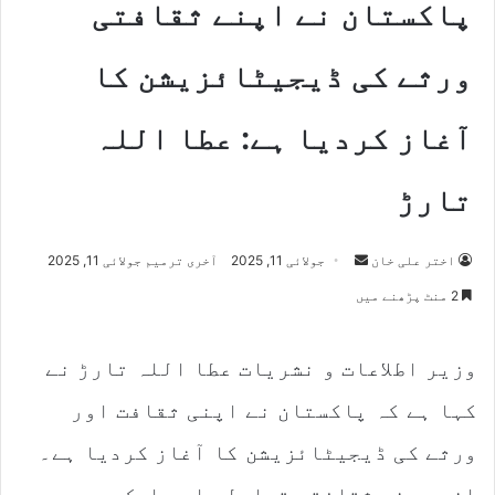
پاکستان نے اپنے ثقافتی
ورثے کی ڈیجیٹائزیشن کا
آغاز کردیا ہے: عطا اللہ
تارڑ
اختر علی خان
S
جولائی 11, 2025
آخری ترمیم جولائی 11, 2025
e
2 منٹ پڑھنے میں
n
d
وزیر اطلاعات و نشریات عطا اللہ تارڑ نے
a
n
کہا ہے کہ پاکستان نے اپنی ثقافت اور
e
m
ورثے کی ڈیجیٹائزیشن کا آغاز کردیا ہے۔
a
انہوں نے ثقافتی تبادلے اور ایک دوسر ے