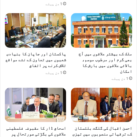
و
1 دن پہلے
ک
س
ی
ر
ل
م
ئ
ا
ے
ی
ک
ہ
و
ک
ش
ملک کے بیشتر علاقوں میں آج
پاکستان اور جاپان کا بنیادی
ا
ش
بھی گرم اور مرطوب موسم،
شعبوں میں تعاون کے نئے مواقع
ر
ی
بالائی علاقوں میں بارش کا
تلاش کرنے پر اتفاق
ی
ں
امکان
1 دن پہلے
ب
ج
1 دن پہلے
ڑ
ا
ھ
ر
ا
ی
ن
ر
ے
ک
پ
ھ
ر
ن
ز
ے
احسن اقبال کی گلگت بلتستان
اسحاق ڈار کا مقبوضہ فلسطینی
و
ک
کے ترقیاتی منصوبوں میں تیزی
علاقوں کی بگڑتی صورتحال پر