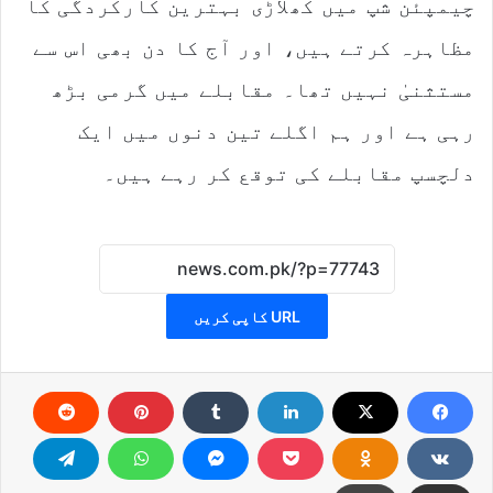
چیمپئن شپ میں کھلاڑی بہترین کارکردگی کا
مظاہرہ کرتے ہیں، اور آج کا دن بھی اس سے
مستثنیٰ نہیں تھا۔ مقابلے میں گرمی بڑھ
رہی ہے اور ہم اگلے تین دنوں میں ایک
دلچسپ مقابلے کی توقع کر رہے ہیں۔
URL کاپی کریں