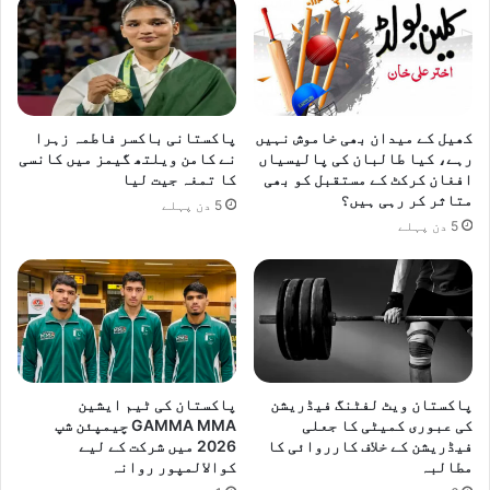
ح
ت
کھیل کے میدان بھی خاموش نہیں
پاکستانی باکسر فاطمہ زہرا
رہے، کیا طالبان کی پالیسیاں
نے کامن ویلتھ گیمز میں کانسی
افغان کرکٹ کے مستقبل کو بھی
کا تمغہ جیت لیا
متاثر کر رہی ہیں؟
5 دن پہلے
5 دن پہلے
پاکستان ویٹ لفٹنگ فیڈریشن
پاکستان کی ٹیم ایشین
کی عبوری کمیٹی کا جعلی
GAMMA MMA چیمپئن شپ
فیڈریشن کے خلاف کارروائی کا
2026 میں شرکت کے لیے
مطالبہ
کوالالمپور روانہ