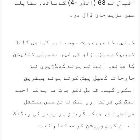
اقبال نے 68 (انڈر -4) کے ساتھ، مقابلے
میں مزید جان ڈال دی۔
کراچی کے خوبصورت موسم اور کراچی گالف
کورس کے سبزہ زار کی غیر معمولی کنڈیشن
کا فائدہ اٹھاتے ہوئے کھلاڑیوں نے
جارحانہ کھیل پیش کرتے ہوئے بہترین
اسکور کیے۔ قابل ذکر بات یہ ہے کہ احمد
بیگ کی فرنٹ اور بیک نائن میں مستقل
مزاجی نے، جبکہ گرینز پر زبیر کی ریڈنگ
نے ان کی پوزیشن کو مستحکم کیا۔