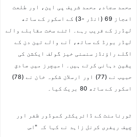
محمد سجاد، محمد شریف پی این، اور طلعت
اعجاز 69 (انڈر -3) کے اسکور کے ساتھ
لیڈرز کے قریب رہے۔ اتنے سخت مقابلے والے
لیڈر بورڈ کے ساتھ، آنے والے تین دن کے
اگلے راؤنڈز سنسنی خیز گولف ایکشن کی
یقین دہانی کرتے ہیں۔ امیچرز میں صادق
حبیب نے (77) اور ارسلان شکوہ خان نے (78)
اسکور کے ساتھ 80 بریک کیا۔
ٹورنامنٹ کے ڈائریکٹر کموڈور ظفر اور
چیف ریفری کرنل زاہد نے کہا کہ "اس