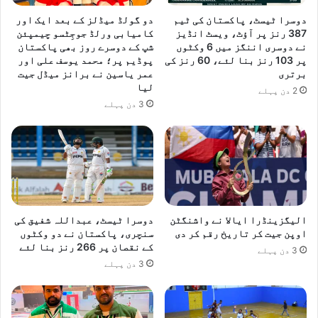
ج
م
دوسرا ٹیسٹ، پاکستان کی ٹیم
دو گولڈ میڈلز کے بعد ایک اور
ل
ک
387 رنز پر آؤٹ، ویسٹ انڈیز
کامیابی ورلڈ جوجِٹسو چیمپئن
د
ر
نے دوسری اننگز میں 6 وکٹوں
شپ کے دوسرے روز بھی پاکستان
ک
ن
پر 103 رنز بنا لئے، 60 رنز کی
پوڈیم پر؛ محمد یوسف علی اور
ا
ے
برتری
عمر یاسین نے برانز میڈل جیت
م
ک
لیا
2 دن پہلے
ش
ے
3 دن پہلے
ر
ل
و
ی
ع
ے
ک
ا
ر
ح
ن
ت
ے
ی
ک
ا
الیگزینڈرا ایالا نے واشنگٹن
دوسرا ٹیسٹ، عبداللہ شفیق کی
ی
ط
اوپن جیت کر تاریخ رقم کر دی
سنچری، پاکستان نے دو وکٹوں
ر
کے نقصان پر 266 رنز بنا لئے
ی
3 دن پہلے
ا
ت
3 دن پہلے
ہ
د
ہ
ا
م
ب