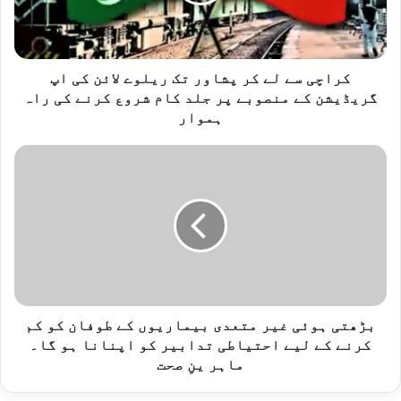
س
ے
ل
ے
ک
کراچی سے لے کر پشاور تک ریلوے لائن کی اپ
ر
گریڈیشن کے منصوبے پر جلد کام شروع کرنے کی راہ
پ
ہموار
ش
ا
ب
و
ڑ
ر
ھ
ت
ت
ک
ی
ر
ہ
ی
و
ل
ئ
و
ی
ے
غ
بڑھتی ہوئی غیر متعدی بیماریوں کے طوفان کو کم
ل
ی
کرنے کے لیے احتیاطی تدابیر کو اپنانا ہو گا۔
ا
ر
ماہر ینِ صحت
ئ
م
ن
ت