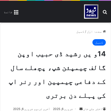
تلاش کیجیے
قائمة
صفحۂ اوّل
/
کھیل
کھیل
14و یں رشید ڈی حبیب اوپن
گالف چیمپئن شپ، پچھلے سال
کے دفاعی چیمپین اور رنر اپ
کی پہلے دن برتری
اختر علی خان
S
فروری 6, 2025
آخری ترمیم فروری 6, 2025