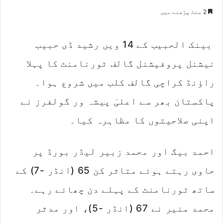
e
2 منٹ پڑھنے میں
n
d
بینک الحبیب کے 14 ویں رشید ڈی حبیب
a
n
نیشنل پروفیشنل گالف ٹورنامنٹ کا پہلا
e
m
راؤنڈ کراچی گالف کلب میں شروع ہوا۔
a
پاکستان بھر سے اعلیٰ پیشہ ور گولفرز نے
i
l
اپنی صلاحیتوں کا مظاہرہ کیا۔
احمد بیگ اور محمد زبیر لیڈر بورڈ پر
حاوی رہتے ہوئے متاثر کن 65 (انڈر -7) کے
ساتھ ٹورنامنٹ کے پہلے دن چھائے رہے۔
محمد منیر نے 67 (انڈر -5)، اور مدثر