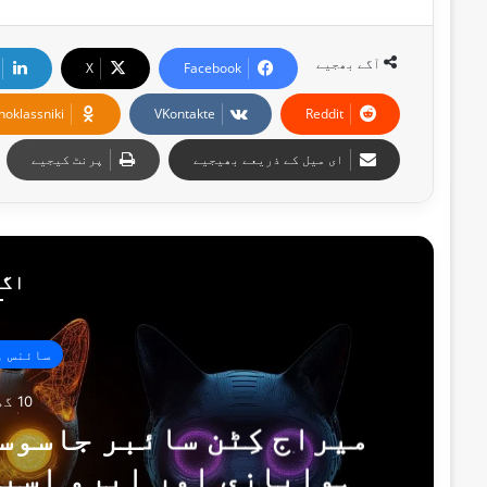
آگے بھجیے
X
Facebook
noklassniki
VKontakte
Reddit
ای میل کے ذریعے بھیجیے
پرنٹ کیجیے
اگل
سائنس و
10 گھنٹے پہلے
میراج کِٹن سائبر جاسوس
ہوابازی اور ایرو اسپی