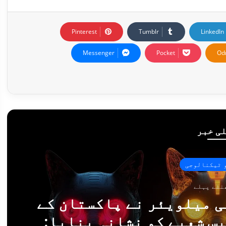
Pinterest
Tumblr
LinkedIn
Messenger
Pocket
Od
ی خبر
 ٹیکنالوجی
ی میلویئر نے پاکستان کے
س شعبے کو نشانہ بنایا: