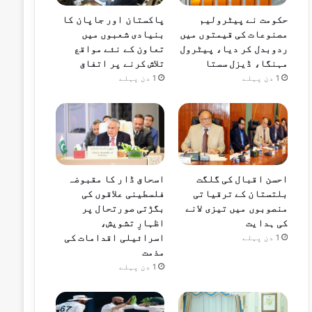
حکومت نے پیٹرولیم
پاکستان اور جاپان کا
مصنوعات کی قیمتوں میں
بنیادی شعبوں میں
ردوبدل کر دیا، پیٹرول
تعاون کے نئے مواقع
مہنگا، ڈیزل سستا
تلاش کرنے پر اتفاق
1 دن پہلے
1 دن پہلے
احسن اقبال کی گلگت
اسحاق ڈار کا مقبوضہ
بلتستان کے ترقیاتی
فلسطینی علاقوں کی
منصوبوں میں تیزی لانے
بگڑتی صورتحال پر
کی ہدایت
اظہارِ تشویش،
اسرائیلی اقدامات کی
1 دن پہلے
مذمت
1 دن پہلے