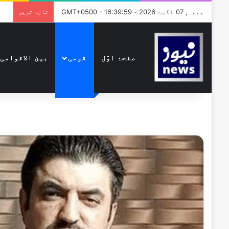
جمعہ, 07 اگست 2026 - GMT+0500 - 16:39:59
تازہ ترین
صفحۂ اوّل
قومی
بین الاقوامی