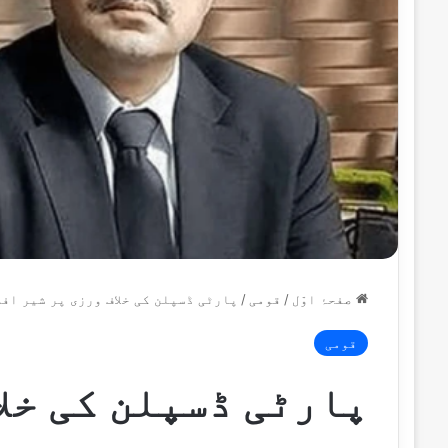
صفحۂ اوّل
/
قومی
/
پارٹی ڈسپلن کی خلاف ورزی پر شیر اف
قومی
پارٹی ڈسپلن کی خلا