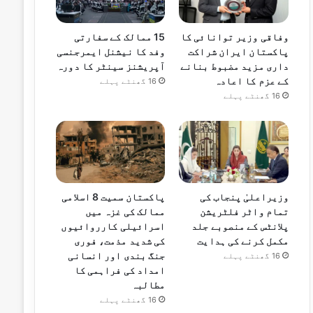
15 ممالک کے سفارتی
وفاقی وزیر توانائی کا
وفد کا نیشنل ایمرجنسی
پاکستان ایران شراکت
آپریشنز سینٹر کا دورہ
داری مزید مضبوط بنانے
کے عزم کا اعادہ
16 گھنٹے پہلے
16 گھنٹے پہلے
وزیراعلیٰ پنجاب کی
پاکستان سمیت 8 اسلامی
تمام واٹر فلٹریشن
ممالک کی غزہ میں
پلانٹس کے منصوبے جلد
اسرائیلی کارروائیوں
مکمل کرنے کی ہدایت
کی شدید مذمت، فوری
جنگ بندی اور انسانی
16 گھنٹے پہلے
امداد کی فراہمی کا
مطالبہ
16 گھنٹے پہلے