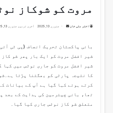
مروت کو شوکاز نوٹ
اختر علی خان
S
جنوری 13, 2025
آخری ترمیم جنوری 13, 2025
e
n
d
بانی پاکستان تحریک انصاف (پی ٹی آئی)
a
شیر افضل مروت کو ایک بار پھر شو کاز ن
n
e
شیر افضل مروت کو جاری نوٹس میں کہا گ
m
کا نتیجہ پارٹی کو بھگتنا پڑتا ہے۔شو
a
i
کرتے ہوئے کہا گیا ہے آپ کے بیانات کے
l
تھا، بانی چیئرمین کی ہدایت کے بعد پا
متعلق شو کاز نوٹس جاری کیا گیا۔