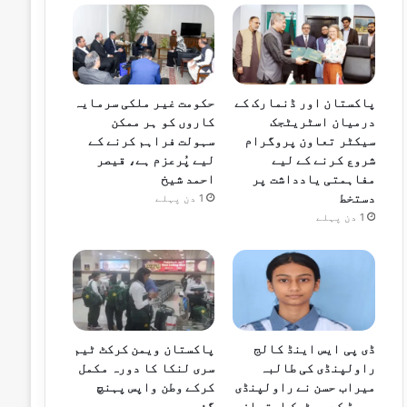
پاکستان اور ڈنمارک کے
حکومت غیر ملکی سرمایہ
درمیان اسٹریٹجک
کاروں کو ہر ممکن
سیکٹر تعاون پروگرام
سہولت فراہم کرنے کے
شروع کرنے کے لیے
لیے پُرعزم ہے، قیصر
مفاہمتی یادداشت پر
احمد شیخ
دستخط
1 دن پہلے
1 دن پہلے
ڈی پی ایس اینڈ کالج
پاکستان ویمن کرکٹ ٹیم
راولپنڈی کی طالبہ
سری لنکا کا دورہ مکمل
میراب حسن نے راولپنڈی
کرکے وطن واپس پہنچ
بورڈ کے میٹرک امتحان
گئی