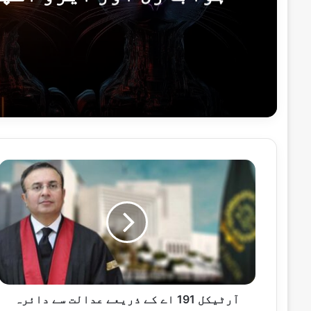
کیسپ
10 گھنٹے پہلے
16 گھنٹے پہلے
پاکستان کا آزاد کشمیر انتخابات پر بھار
آ
ر
ٹ
ی
ک
16 گھنٹے پہلے
ل
بلوچستان میں سیکیورٹی فورسز کی دو انٹیلی جنس کار
1
9
1
ا
آرٹیکل 191 اے کے ذریعے عدالت سے دائرہ
16 گھنٹے پہلے