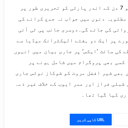
شوکاز نوٹس کے مطابق شیر افضل مروت کو 7 دن کے اندر پارٹی کو تحریری طور پر
مطلوبہ دنوں میں جواب نہ جمع کرانے کی
وائی کی جائے گی۔دوسری جانب پی ٹی آئی
ورے پر ایک دو ہفتے الیکٹرانک میڈیا سے
 کی سائٹ ’ایکس‘ پر جاری بیان میں انہوں
 کسی بھی پروگرام میں شامل ہونے پر
نہ کریں۔واضح رہے مئی 2024 میں بھی شیر افضل مروت کو شوکاز نوٹس جاری
شبلی فراز اور عمر ایوب کے خلاف غیر ذمہ
ری کیا گیا تھا۔
URL کاپی کریں