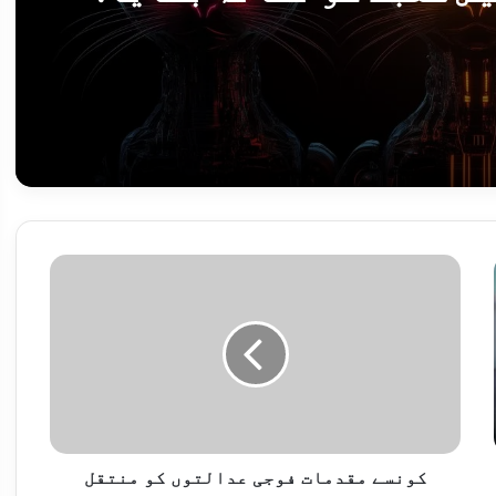
رسکی
میراج کِٹن سائبر جاسوسی میلویئر نے پاکستان کے ہوابازی اور ایرو اسپیس شعبے کو نشانہ بنایا: کیسپرسکی
ت کے بے بنیاد بیانات مسترد
ک
و
ن
س
ے
م
روائیاں، 12 دہشت گرد ہلاک
ق
د
م
ا
کونسے مقدمات فوجی عدالتوں کو منتقل