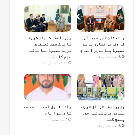
پاکستان اور صومالیہ
وزیراعظم شہباز شریف
کا دفاعی تعاون مزید
کا پاک چین تعلقات
مضبوط بنانے پر اتفاق
مزید مضبوط بنانے کے
عزم کا اعادہ
16 گھنٹے پہلے
16 گھنٹے پہلے
وزیراعظم شہباز شریف
رانا خلیل احمد — خدمت
سعودی عرب کے شہر جدہ
کا دوسرا نام
پہنچ گئے
1 دن پہلے
16 گھنٹے پہلے