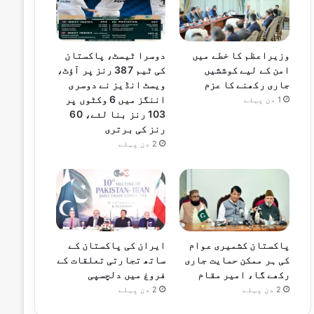
وزیراعظم کا خطے میں
دوسرا ٹیسٹ، پاکستان
امن کے لیے کوششیں
کی ٹیم 387 رنز پر آؤٹ،
جاری رکھنے کا عزم
ویسٹ انڈیز نے دوسری
اننگز میں 6 وکٹوں پر
1 دن پہلے
103 رنز بنا لئے، 60
رنز کی برتری
2 دن پہلے
پاکستان کشمیری عوام
ایران کی پاکستان کے
کی ہر ممکن حمایت جاری
ساتھ تجارتی تعلقات کے
رکھے گا، امیر مقام
فروغ میں دلچسپی
2 دن پہلے
2 دن پہلے