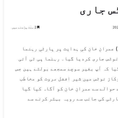
س جاری
2 منٹ پڑھنے میں
 عمران خان کی ہدایت پر پارٹی رہنما
وٹس جاری کردیا گیا۔ رہنما پی ٹی آئی
یا کہ آپ بغیر سوچے سمجھے بولتے ہیں جس
کاز نوٹس میں شیر افضل مروت کو مخاطب
 حوالے سے عمران خان کو آگاہ کیا گیا
رٹی کی جانب سے رویہ بہتر کرنے سے