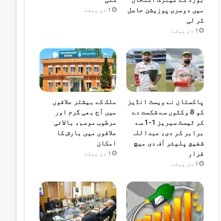
میں دوسری پوزیشن حاصل
1 دن پہلے
کر لی
1 دن پہلے
پاکستان نے ویسٹ انڈیز
ملک کے بیشتر علاقوں
کو 8 وکٹوں سے شکست دے
میں آج بھی گرم اور
کر ٹیسٹ سیریز 1-1 سے
مرطوب موسم، بالائی
برابر کر دی، عبداللہ
علاقوں میں بارش کا
شفیق پلیئر آف دی میچ
امکان
قرار
1 دن پہلے
1 دن پہلے