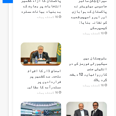
پاکستان کا آزاد کشمیر
میراج کِٹن سائبر
انتخابات پر بھارت کے
جاسوسی میلویئر نے
بے بنیاد بیانات مسترد
پاکستان کے ہوابازی
اور ایرو اسپیس شعبے
16 گھنٹے پہلے
کو نشانہ بنایا:
کیسپرسکی
10 گھنٹے پہلے
بلوچستان میں
سیکیورٹی فورسز کی دو
انٹیلی جنس
اسحاق ڈار کا اقوام
کارروائیاں، 12 دہشت
متحدہ سے کشمیر پر
گرد ہلاک
قراردادوں پر
16 گھنٹے پہلے
عملدرآمد کا مطالبہ
16 گھنٹے پہلے