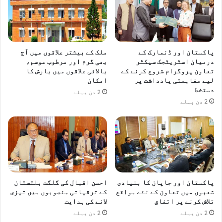
پاکستان اور ڈنمارک کے
ملک کے بیشتر علاقوں میں آج
درمیان اسٹریٹجک سیکٹر
بھی گرم اور مرطوب موسم،
تعاون پروگرام شروع کرنے کے
بالائی علاقوں میں بارش کا
لیے مفاہمتی یادداشت پر
امکان
دستخط
2 دن پہلے
2 دن پہلے
پاکستان اور جاپان کا بنیادی
احسن اقبال کی گلگت بلتستان
شعبوں میں تعاون کے نئے مواقع
کے ترقیاتی منصوبوں میں تیزی
تلاش کرنے پر اتفاق
لانے کی ہدایت
2 دن پہلے
2 دن پہلے