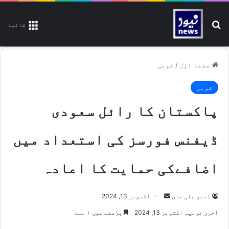
تلاش کیجیے
قائمة
صفحۂ اوّل
/
قومی
قومی
پاکستان کا رائل سعودی
ڈیفنس فورسز کی استعداد میں
اضافےکی حمایت کا اعادہ
اختر علی خان
S
اکتوبر 13, 2024
e
آخری ترمیم اکتوبر 13, 2024
پڑھنے میں ۱ منٹ
n