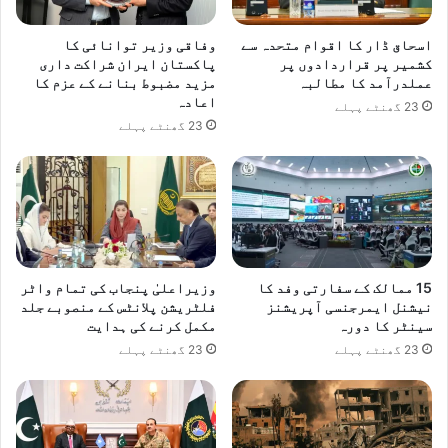
ہ
ت
م
و
اسحاق ڈار کا اقوام متحدہ سے
وفاقی وزیر توانائی کا
ش
ب
کشمیر پر قراردادوں پر
پاکستان ایران شراکت داری
ق
ر
عملدرآمد کا مطالبہ
مزید مضبوط بنانے کے عزم کا
ی
ت
اعادہ
23 گھنٹے پہلے
ں
ک
23 گھنٹے پہلے
ج
ڑ
و
ں
ش
ہ
ر
و
15 ممالک کے سفارتی وفد کا
وزیراعلیٰ پنجاب کی تمام واٹر
ں
نیشنل ایمرجنسی آپریشنز
فلٹریشن پلانٹس کے منصوبے جلد
م
سینٹر کا دورہ
مکمل کرنے کی ہدایت
ی
23 گھنٹے پہلے
23 گھنٹے پہلے
ں
م
ی
ٹ
ر