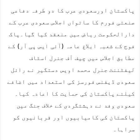
d
پاکستان اورسعودی عرب کا دو طرفہ دفاعی
a
n
صنعتی فورم کا ساتواں اجلاس سعودی عرب کے
e
m
دارالحکومت ریاض میں منعقد کیا گیا۔پاک
a
فوج کے شعبہ ابلاغ عامہ (آئی ایس پی آر) کے
i
l
مطابق اجلاس میں چیف آف جنرل اسٹاف
لیفٹننٹ جنرل محمد اویس دستگیر نے رائل
سعودی ڈیفنس فورسز کی استعداد میں اضافے
کیلئے پاکستان کی حمایت کا اعادہ کیا۔
سعودی وفد نے دہشتگردی کے خلاف جنگ میں
پاکستان کی کامیابیوں اور قربانیوں کو
سراہا۔