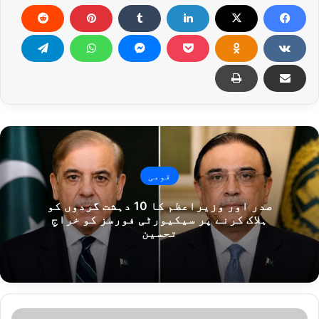
قومی
صدر اور وزیراعظم کا 10 دہشت گردوں کو
ہلاک کرنے پر سیکیورٹی فورسز کو خراجِ
تحسین
پ