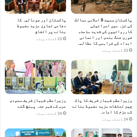
و
ب
س
پاکستان سمیت 8 اسلامی ممالک
پاکستان اور صومالیہ کا
س
کی غزہ میں اسرائیلی
دفاعی تعاون مزید مضبوط
ر
کارروائیوں کی شدید مذمت،
بنانے پر اتفاق
فوری جنگ بندی اور انسانی
و
23 گھنٹے پہلے
امداد کی فراہمی کا مطالبہ
س
ب
23 گھنٹے پہلے
ن
د
ر
ہ
ے
گ
ی
وزیراعظم شہباز شریف کا پاک
وزیراعظم شہباز شریف سعودی
چین تعلقات مزید مضبوط بنانے
عرب کے شہر جدہ پہنچ گئے
کے عزم کا اعادہ
24 گھنٹے پہلے
24 گھنٹے پہلے