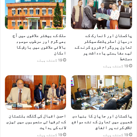
ب
ت
ر
ک
آ
ی
م
س
د
،
ا
پ
پاکستان اور ڈنمارک کے
ملک کے بیشتر علاقوں میں آج
ت
ی
درمیان اسٹریٹجک سیکٹر
بھی گرم اور مرطوب موسم،
ک
تعاون پروگرام شروع کرنے کے
بالائی علاقوں میں بارش کا
ٹ
لیے مفاہمتی یادداشت پر
امکان
و
ی
دستخط
1
آ
19 گھنٹے پہلے
5
19 گھنٹے پہلے
ئ
ا
ی
ر
ک
ب
و
ڈ
د
ا
س
ل
ت
ر
ا
پاکستان اور جاپان کا بنیادی
احسن اقبال کی گلگت بلتستان
ت
و
شعبوں میں تعاون کے نئے مواقع
کے ترقیاتی منصوبوں میں تیزی
ک
ی
تلاش کرنے پر اتفاق
لانے کی ہدایت
ب
ز
19 گھنٹے پہلے
19 گھنٹے پہلے
ڑ
ا