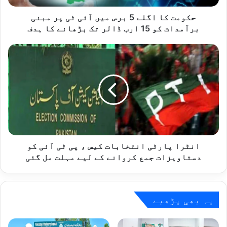
گ
ل
حکومت کا اگلے 5 برس میں آئی ٹی پر مبنی
ے
برآمدات کو 15 ارب ڈالر تک بڑھانے کا ہدف
5
ب
ا
ر
ن
س
ٹ
م
ر
ی
ا
ں
پ
آ
ا
ئ
ر
ی
ٹ
ٹ
ی
انٹرا پارٹی انتخابات کیس ، پی ٹی آئی کو
ی
ا
دستاویزات جمع کروانے کے لیے مہلت مل گئی
پ
ن
ر
ت
م
خ
ب
ا
یہ بھی پڑھیے
ن
ب
ی
ا