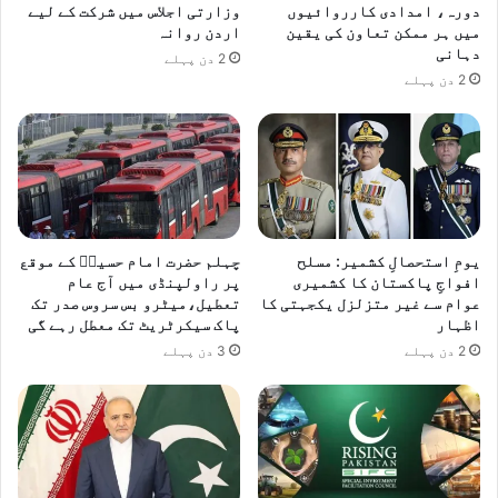
دورہ، امدادی کارروائیوں
وزارتی اجلاس میں شرکت کے لیے
میں ہر ممکن تعاون کی یقین
اردن روانہ
دہانی
2 دن پہلے
2 دن پہلے
یومِ استحصالِ کشمیر: مسلح
چہلم حضرت امام حسینؓ کے موقع
افواجِ پاکستان کا کشمیری
پر راولپنڈی میں آج عام
عوام سے غیر متزلزل یکجہتی کا
تعطیل،میٹرو بس سروس صدر تک
اظہار
پاک سیکرٹریٹ تک معطل رہے گی
2 دن پہلے
3 دن پہلے