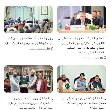
ھ
ت
ا
ج
ن
م
ے
ع
ک
ک
ا
ر
ہ
و
اسحاق ڈار کا مقبوضہ فلسطینی
وزیراعظم کا خطے میں امن کے
د
ا
علاقوں کی بگڑتی صورتحال پر
لیے کوششیں جاری رکھنے کا عزم
ف
ن
اظہارِ تشویش، اسرائیلی
19 گھنٹے پہلے
ے
اقدامات کی مذمت
ک
19 گھنٹے پہلے
ے
ل
ی
ے
م
ہ
ل
ت
پاکستان کشمیری عوام کی ہر
پاکستان بین المذاہب ہم
ممکن حمایت جاری رکھے گا،
آہنگی کے فروغ کے لیے پُرعزم
م
امیر مقام
ہے، سردار محمد یوسف
ل