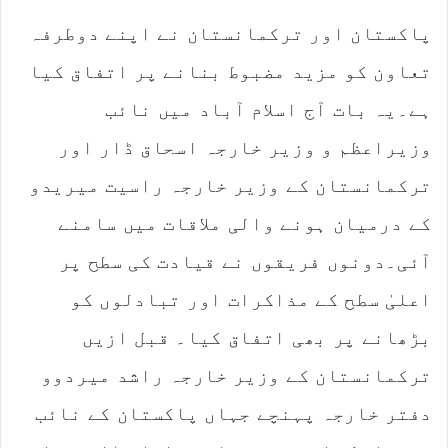
d
پاکستان اور ترکمانستان نے اپنے دوطرفہ
a
n
تعاون کو مزید مضبوط بنانے پر اتفاق کیا
e
m
ہے۔یہ بات آج اسلام آباد میں نائب
a
وزیراعظم و وزیر خارجہ اسحاق ڈار اور
i
l
ترکمانستان کے وزیر خارجہ راسیت میریدو
کے درمیان ہونے والی ملاقات میں سامنے
آئی۔دونوں فریقوں نے قیادت کی سطح پر
اعلیٰ سطح کے مذاکرات اور تبادلوں کو
بڑھانے پر بھی اتفاق کیا۔ قبل ازیں
ترکمانستان کے وزیر خارجہ راشد میردوو
دفتر خارجہ پہنچے جہاں پاکستان کے نائب