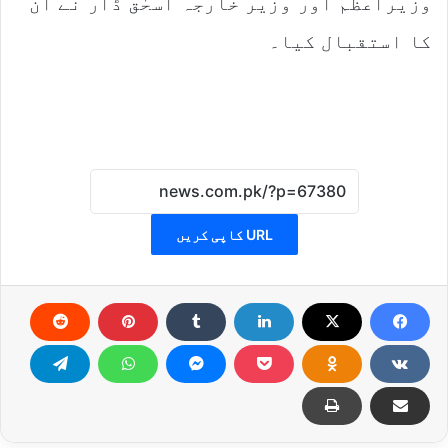
وزیراعظم اور وزیر خارجہ اسحٰق ڈار نے ان
کا استقبال کیا۔
URL کاپی کریں