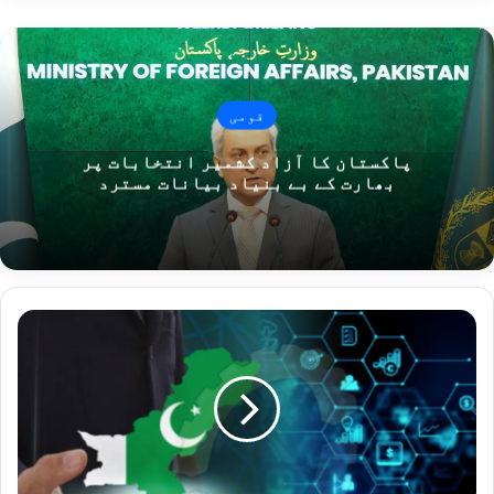
قومی
پاکستان کا آزاد کشمیر انتخابات پر
بھارت کے بے بنیاد بیانات مسترد
ح
ک
و
م
ت
ک
ا
ا