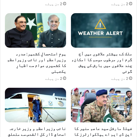
گ
2 دن پہلے
2 دن پہلے
ئ
ی
ملک کے بیشتر علاقوں میں آج
یومِ استحصالِ کشمیر: صدر،
گرم اور مرطوب موسم کا امکان،
وزیراعظم اور نائب وزیراعظم
چند علاقوں میں بارش کی پیش
کا کشمیری عوام سے اظہارِ
گوئی
یکجہتی
2 دن پہلے
2 دن پہلے
فیلڈ مارشل سید عاصم منیر کا
نائب وزیراعظم و وزیر خارجہ
این ڈی ایم اے ہیڈکوارٹرز کا
اسحاق ڈار کل القدس سے متعلق