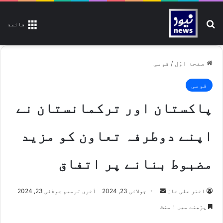
تلاش کیجیے
قائمة
صفحۂ اوّل
/
قومی
قومی
پاکستان اور ترکمانستان نے
اپنے دوطرفہ تعاون کو مزید
مضبوط بنانے پر اتفاق
اختر علی خان
S
جولائی 23, 2024
آخری ترمیم جولائی 23, 2024
e
پڑھنے میں ۱ منٹ
n