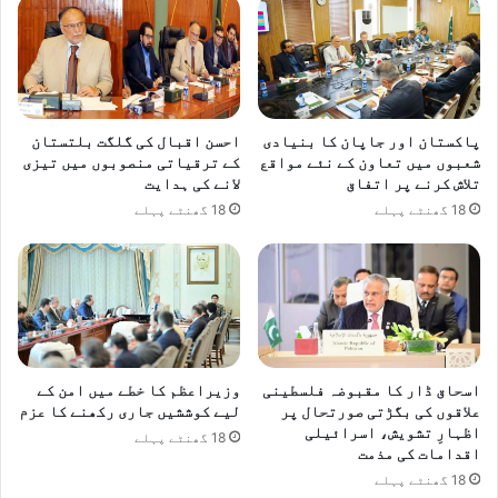
پاکستان اور جاپان کا بنیادی
احسن اقبال کی گلگت بلتستان
شعبوں میں تعاون کے نئے مواقع
کے ترقیاتی منصوبوں میں تیزی
تلاش کرنے پر اتفاق
لانے کی ہدایت
18 گھنٹے پہلے
18 گھنٹے پہلے
اسحاق ڈار کا مقبوضہ فلسطینی
وزیراعظم کا خطے میں امن کے
علاقوں کی بگڑتی صورتحال پر
لیے کوششیں جاری رکھنے کا عزم
اظہارِ تشویش، اسرائیلی
18 گھنٹے پہلے
اقدامات کی مذمت
18 گھنٹے پہلے