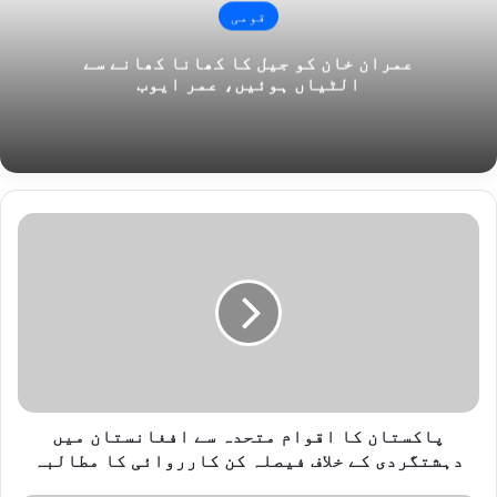
قومی
عمران خان کو جیل کا کھانا کھانے سے
الٹیاں ہوئیں، عمر ایوب
پ
ا
ک
س
ت
ا
ن
ک
ا
ا
پاکستان کا اقوام متحدہ سے افغانستان میں
ق
دہشتگردی کے خلاف فیصلہ کن کارروائی کا مطالبہ
و