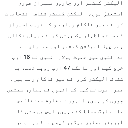
الیکشن کمشنر اور چاروں ممبران فوری
استعفیٰ ہوں، الیکشن کمیشن شفاف انتخابات
کرانے میں ناکام رہا، سو کے قریب اسیران
کے ساتھ اظہار یک جہتی کیلئے ریلی نکالی
ہے، چیف الیکشن کمشنر اور ممبران نے
عدالتوں میں جھوٹ بولا، انہوں نے 16 ارب
خرچ کیے اور مانگے 47 ارب روپے تھے، یہ
شفاف الیکشن کروانے میں ناکام رہے ہیں۔
عمر ایوب نے کہا کہ انہوں نے ہماری سیٹیں
چوری کی ہیں، انہوں نے فارم سینتالیس
والے لوگ مسلط کئے ہیں، ایس پی سٹی کا
آپریٹر ہماری ویڈیو کیوں بنا رہا ہے،