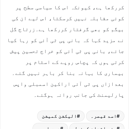
کررکھا ہے، کیونکہ اس کا سیاسی سطح پر
کوئی مقابلہ نہیں کرسکتا، اس لیے ان کی
بیگم کو بھی گرفتار کررکھا ہے۔زرتاج گل
نے مزید کہا کہ بانی پی ٹی آئی کو رہا کیا
جائے، بانی پی ٹی آئی کو خراج تحسین پیش
کرتی ہوں کہ پچاس روپے کے اسٹام پر
بیماری کا بہانہ بنا کر باہر نہیں گئے۔
بعدازاں پی ٹی آئی اراکین اسمبلی واپس
پارلیمنٹ کی جانب روانہ ہوگئے۔
اسد قیصر۔
الیکشن کمیشن
سنی اتحاد کونسل
عمر ایوب