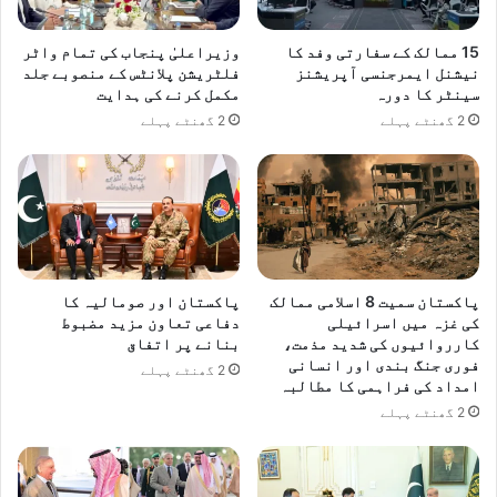
ا
ا
ر
س
15 ممالک کے سفارتی وفد کا
وزیراعلیٰ پنجاب کی تمام واٹر
ر
ت
نیشنل ایمرجنسی آپریشنز
فلٹریشن پلانٹس کے منصوبے جلد
و
ح
سینٹر کا دورہ
مکمل کرنے کی ہدایت
ا
ک
2 گھنٹے پہلے
2 گھنٹے پہلے
ئ
ا
ی
م
ک
ک
ا
ی
م
م
ط
ن
ا
ظ
ل
و
پاکستان سمیت 8 اسلامی ممالک
پاکستان اور صومالیہ کا
ب
ر
کی غزہ میں اسرائیلی
دفاعی تعاون مزید مضبوط
ہ
ی
کارروائیوں کی شدید مذمت،
بنانے پر اتفاق
فوری جنگ بندی اور انسانی
2 گھنٹے پہلے
امداد کی فراہمی کا مطالبہ
2 گھنٹے پہلے