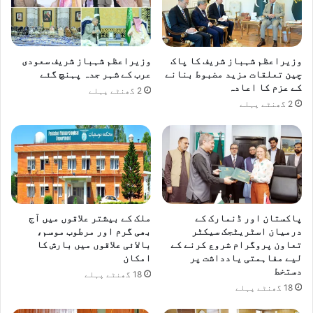
وزیراعظم شہباز شریف کا پاک
وزیراعظم شہباز شریف سعودی
چین تعلقات مزید مضبوط بنانے
عرب کے شہر جدہ پہنچ گئے
کے عزم کا اعادہ
2 گھنٹے پہلے
2 گھنٹے پہلے
پاکستان اور ڈنمارک کے
ملک کے بیشتر علاقوں میں آج
درمیان اسٹریٹجک سیکٹر
بھی گرم اور مرطوب موسم،
تعاون پروگرام شروع کرنے کے
بالائی علاقوں میں بارش کا
لیے مفاہمتی یادداشت پر
امکان
دستخط
18 گھنٹے پہلے
18 گھنٹے پہلے