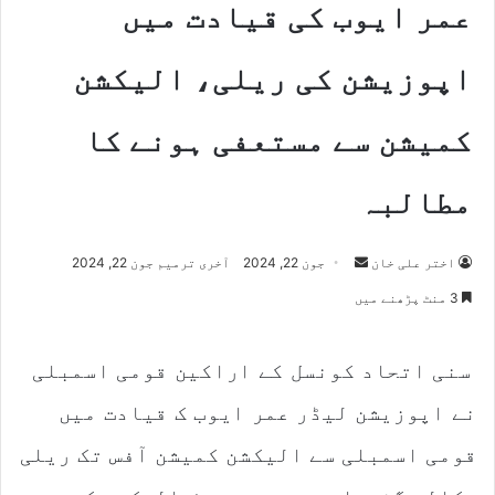
عمر ایوب کی قیادت میں
اپوزیشن کی ریلی، الیکشن
کمیشن سے مستعفی ہونے کا
مطالبہ
اختر علی خان
S
جون 22, 2024
آخری ترمیم جون 22, 2024
e
3 منٹ پڑھنے میں
n
d
سنی اتحاد کونسل کے اراکین قومی اسمبلی
a
n
نے اپوزیشن لیڈر عمر ایوب ک قیادت میں
e
m
قومی اسمبلی سے الیکشن کمیشن آفس تک ریلی
a