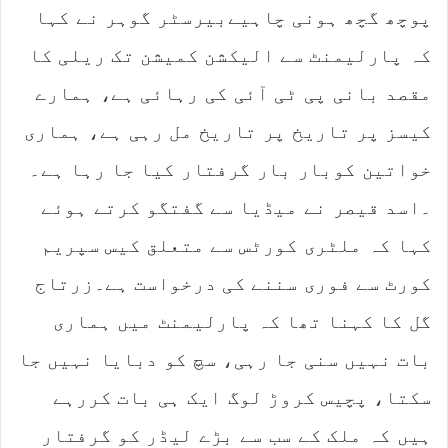
پوچھ گچھ ہونی چاہیےبیرسٹر گوہر نے کہا
کہ پارلیمنٹ سے الیکشن کمیشن تک ریلی کا
مقصد بانی پی ٹی آئی کی رہائی ہے، ہمارے
کیسز پر تاریخ پر تاریخ مل رہی ہے، ہماری
خواتین کوبار بار گرفتار کیا جا رہا ہے۔
۔اسد قیصر نے میڈیا سے گفتگو کرتے ہوئے
کہا کہ ملٹری کورٹس سے متعلق کیس سپریم
کورٹ سے فوری سننے کی درخواست ہے۔زرتاج
گل کا کہنا تھا کہ پارلیمنٹ میں ہماری
بات نہیں سنی جا رہی، سچ کو دبایا نہیں جا
سکتا، پچیس کروڑ لوگ ایک ہی بات کررہے
ہیں کہ ملک کے سب سے بڑے لیڈر کو گرفتار