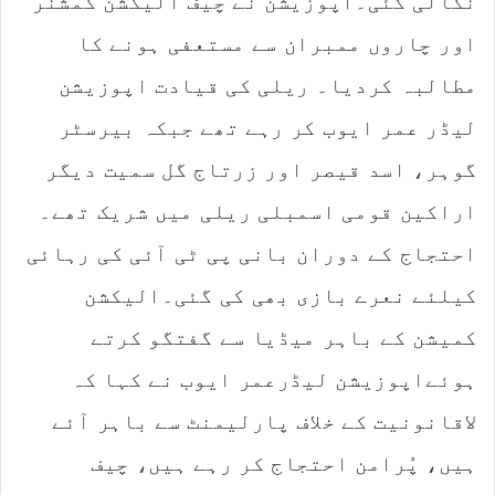
نکالی گئی۔اپوزیشن نے چیف الیکشن کمشنر
i
l
اور چاروں ممبران سے مستعفی ہونے کا
مطالبہ کردیا۔ ریلی کی قیادت اپوزیشن
لیڈر عمر ایوب کر رہے تھے جبکہ بیرسٹر
گوہر، اسد قیصر اور زرتاج گل سمیت دیگر
اراکین قومی اسمبلی ریلی میں شریک تھے۔
احتجاج کے دوران بانی پی ٹی آئی کی رہائی
کیلئے نعرے بازی بھی کی گئی۔الیکشن
کمیشن کے باہر میڈیا سے گفتگو کرتے
ہوئےاپوزیشن لیڈرعمر ایوب نے کہا کہ
لاقانونیت کے خلاف پارلیمنٹ سے باہر آئے
ہیں، پُرامن احتجاج کر رہے ہیں، چیف