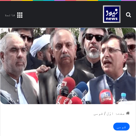
تلاش کیجیے
قائمة
صفحۂ اوّل
/
قومی
قومی