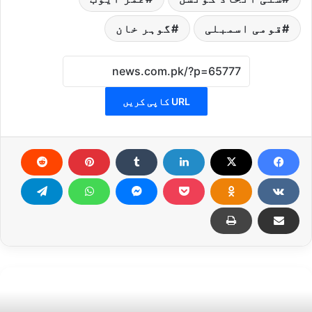
قومی اسمبلی
گوہر خان
URL کاپی کریں