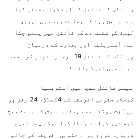
ورلڈکپ کے فائنل کے لیے کوالیفائی کیا
ہے۔ واضح رہے کہ بھارت پہلے ہی نیوزی
لینڈ کو شکست دے کر فائنل میں پہنچ چکا
ہے، آسٹریلیا اور بھارت کے درمیان
ورلڈکپ کا فائنل 19 نومبر اتوار کو احمد
آباد میں کھیلا جائے گا۔
سیمی فائنل میچ میں آسٹریلیا
کیخلاف جنوبی افریقا کے 4کھلاڑی 24 رنز پر
ہی آؤٹ ہوگئے تھے ،تاہم بارش کے باعث میچ
کچھ دیر کیلئے روکا گیا لیکن پھر کھیل
دوبارہ شروع ہوا۔ جنوبی افریقا کی جانب