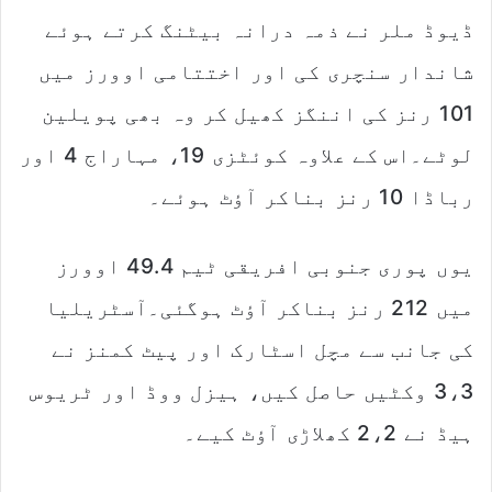
ڈیوڈ ملر نے ذمہ درانہ بیٹنگ کرتے ہوئے
شاندار سنچری کی اور اختتامی اوورز میں
101 رنز کی اننگز کھیل کر وہ بھی پویلین
لوٹے۔اس کے علاوہ کوئٹزی 19، مہاراج 4 اور
رباڈا 10 رنز بناکر آؤٹ ہوئے۔
یوں پوری جنوبی افریقی ٹیم 49.4 اوورز
میں 212 رنز بناکر آؤٹ ہوگئی۔آسٹریلیا
کی جانب سے مچل اسٹارک اور پیٹ کمنز نے
3،3 وکٹیں حاصل کیں، ہیزل ووڈ اور ٹریوس
ہیڈ نے 2،2 کھلاڑی آؤٹ کیے۔