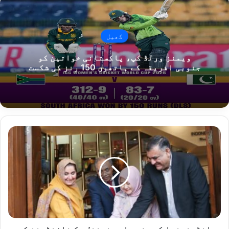
کھیل
ویمنز ورلڈ کپ، پاکستانی خواتین کو
جنوبی افریقہ کے ہاتھوں 150 رنز کی شکست
ا
ن
ڈ
و
ن
ی
ش
ی
ا
ک