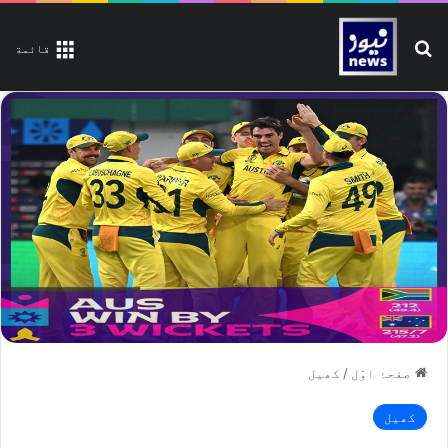
تلاش کیجیے
قائمة
صفحۂ اوّل
/
کھیل
کھیل