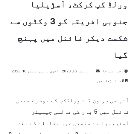
ورلڈ کپ کرکٹ، آسڑیلیا
جنوبی افریقہ کو 3 وکٹوں سے
شکست دیکر فائنل میں پہنچ
گیا
اختر علی خان
S
نومبر 16, 2023
آخری ترمیم نومبر 16, 2023
e
5 منٹ پڑھنے میں
n
d
آئی سی سی ون ڈ ے ورلڈکپ کے دوسرے سیمی
a
n
فائنل میں 5 بار کی عالمی چیمپئن
e
m
آسٹریلیا نے سنسنی خیز مقابلے کے بعد
a