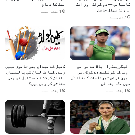
ا
کامیابی — دو گولڈ اور ایک
بیک کا دباؤ
برونز میڈل حاصل
1 ہفتہ پہلے
7 دن پہلے
الیگزینڈرا ایالا نے نوامی
کھیل کے میدان بھی خاموش نہیں
اوساکا کو شکست دے کرڈی سی
رہے، کیا طالبان کی پالیسیاں
اوپن ٹینس ٹورنامنٹ کے فائنل
افغان کرکٹ کے مستقبل کو بھی
میں جگہ بنا لی
متاثر کر رہی ہیں؟
1 ہفتہ پہلے
1 ہفتہ پہلے