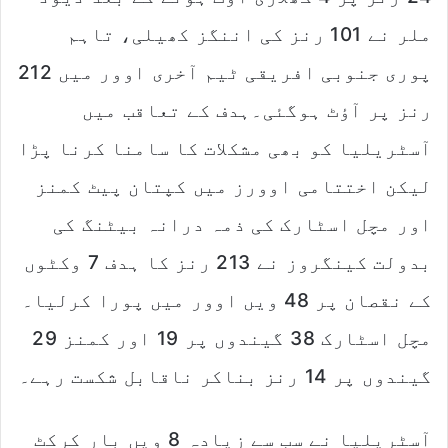
ملر نے 101 رنز کی اننگز کھیلی، تاہم
پوری جنوبی افریقی ٹیم آخری اوور میں 212
رنز پر آؤٹ ہوگئی۔ہدف کے تعاقب میں
آسٹریلیا کو بھی مشکلات کا سامنا کرنا پڑا
لیکن اختتامی اوورز میں کپتان پیٹ کمنز
اور مچل اسٹارک کی ذمہ درانہ بیٹنگ کی
بدولت کینگروز نے 213 رنز کا ہدف 7 وکٹوں
کے نقصان پر 48 ویں اوور میں پورا کرلیا۔
مچل اسٹارک 38 گیندوں پر 19 اور کمنز 29
گیندوں پر 14 رنز بناکر ناقابل شکست رہے۔
آسٹریلیا نے سب سے زیادہ 8 ویں بار کرکٹ