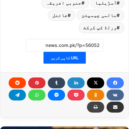
آسڑیلیا
جنوبی افریقہ
عالمی چیمپئن
فائنل
ورلڈ کپ کرکٹ
URL کاپی کریں