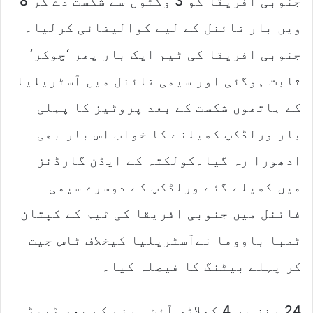
جنوبی افریقا کو 3 وکٹوں سے شکست دے کر 8
i
l
ویں بار فائنل کے لیے کوالیفائی کرلیا۔
جنوبی افریقا کی ٹیم ایک بار پھر ‘چوکر’
ثابت ہوگئی اور سیمی فائنل میں آسٹریلیا
کے ہاتھوں شکست کے بعد پروٹیز کا پہلی
بار ورلڈکپ کھیلنے کا خواب اس بار بھی
ادھورا رہ گیا۔کولکتہ کے ایڈن گارڈنز
میں کھیلے گئے ورلڈکپ کے دوسرے سیمی
فائنل میں جنوبی افریقا کی ٹیم کے کپتان
ٹمبا باووما نےآسٹریلیا کیخلاف ٹاس جیت
کر پہلے بیٹنگ کا فیصلہ کیا۔
24 رنز پر 4 کھلاڑی آؤٹ ہونے کے بعد ڈیوڈ