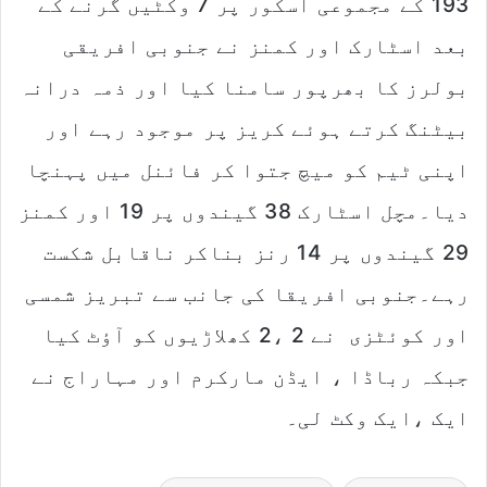
193 کے مجموعی اسکور پر 7 وکٹیں گرنے کے
بعد اسٹارک اور کمنز نے جنوبی افریقی
بولرز کا بھرپور سامنا کیا اور ذمہ درانہ
بیٹنگ کرتے ہوئے کریز پر موجود رہے اور
اپنی ٹیم کو میچ جتوا کر فائنل میں پہنچا
دیا۔مچل اسٹارک 38 گیندوں پر 19 اور کمنز
29 گیندوں پر 14 رنز بناکر ناقابل شکست
رہے۔جنوبی افریقا کی جانب سے تبریز شمسی
اور کوئٹزی نے 2 ،2 کھلاڑیوں کو آؤٹ کیا
جبکہ رباڈا ، ایڈن مارکرم اور مہاراج نے
ایک ،ایک وکٹ لی۔