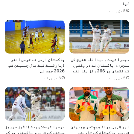
لیا
ی
5 دن پہلے
ش
ی
ن
ک
ا
ر
ن
ر
دوسرا ٹیسٹ، عبداللہ شفیق کی
پاکستان آرمی نے قومی انٹر
ک
سنچری، پاکستان نے دو وکٹوں
ڈپارٹمنٹ نیٹ بال چیمپئن شپ
ا
کے نقصان پر 266 رنز بنا لئے
2026 جیت لی
ا
5 دن پہلے
6 دن پہلے
ف
ت
ت
ا
ح
ک
ر
د
ابو ظہبی ورلڈ جوجِٹسو چیمپئن
دوسرا ٹیسٹ: ویسٹ انڈیز سیریز
ی
شپ میں پاکستان کی تاریخی
جیتنے کے قریب، پاکستان پر کم