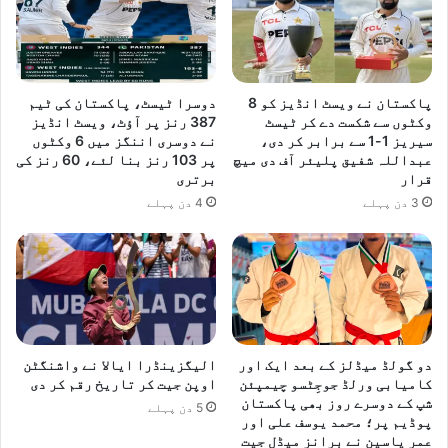
ی
ش
ن
ل
ب
پاکستان نے ویسٹ انڈیز کو 8
دوسرا ٹیسٹ، پاکستان کی ٹیم
ک
وکٹوں سے شکست دے کر ٹیسٹ
387 رنز پر آؤٹ، ویسٹ انڈیز
ف
سیریز 1-1 سے برابر کر دی،
نے دوسری اننگز میں 6 وکٹوں
ا
عبداللہ شفیق پلیئر آف دی میچ
پر 103 رنز بنا لئے، 60 رنز کی
ؤ
قرار
برتری
ن
3 دن پہلے
4 دن پہلے
ڈ
ی
ش
ن
م
ی
ں
ا
دو گولڈ میڈلز کے بعد ایک اور
الیگزینڈرا ایالا نے واشنگٹن
ن
کامیابی ورلڈ جوجِٹسو چیمپئن
اوپن جیت کر تاریخ رقم کر دی
شپ کے دوسرے روز بھی پاکستان
ڈ
5 دن پہلے
پوڈیم پر؛ محمد یوسف علی اور
و
عمر یاسین نے برانز میڈل جیت
ن