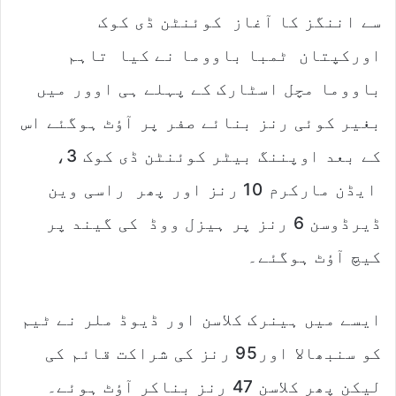
سے اننگز کا آغاز کوئنٹن ڈی کوک
اورکپتان ٹمبا باووما نے کیا تاہم
باووما مچل اسٹارک کے پہلے ہی اوور میں
بغیر کوئی رنز بنائے صفر پر آؤٹ ہوگئے اس
کے بعد اوپننگ بیٹر کوئنٹن ڈی کوک 3،
ایڈن مارکرم 10 رنز اور پھر راسی وین
ڈیرڈوسن 6 رنز پر ہیزل ووڈ کی گیند پر
کیچ آؤٹ ہوگئے۔
ایسے میں ہینرک کلاسن اور ڈیوڈ ملر نے ٹیم
کو سنبھالا اور95 رنز کی شراکت قائم کی
لیکن پھر کلاسن 47 رنز بناکر آؤٹ ہوئے۔