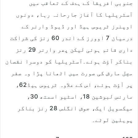
جنوبی افریقا کے ہدف کے تعاقب میں
آسٹریلیا کا آغاز جارحانہ رہا، دونوں
اوپنرز ٹریوس ہیڈ اور ڈیوڈ وارنر کے
درمیان 7 اوورز کے اندر 60 رنز کی شراکت
داری قائم ہوئی لیکن پھر وارنر 29 رنز
بناکر آؤٹ ہوئے۔آسٹریلیا کو دوسرا نقصان
مچل مارش کی صورت میں اٹھانا پڑا وہ صفر
پر آؤٹ ہوئے، اس کے علاوہ ٹریوس ہیڈ62،
مارنس لبوشین 18، اسٹیو اسمتھ 30،
میکسویل ایک، جوش انگلس 28 رنز بناکر
پویلین لوٹے۔