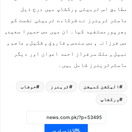
مطابق اس تربیتی ورکشاپ میں درج ذیل
ماسٹر ٹرینرز نے شرکاءے تربیتی نشست کو
بھرپورمستفید کیا۔ ان میں مس حمیرا سعید,
مس فرزانہ , مس سندس , فاروق , شکیل , عاصم ,
نبیل , ملک سرفراز احمد اعوان اور دیگر
ماسٹرٹرینرز شامل ہیں۔
الیکشن کمیشن
ٹرینرز
خوشاب
ورکشاپ
URL کاپی کریں