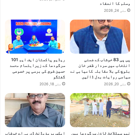
وسلم کا انعقاد
مئی 24, 2026
پی پی 83 خوشاب کے ضمنی
ریڈیو پاکستان ایف ایم 101
انتخاب میں سردار ظفر خان
سرگودھا کے زیراہتمام محمد
بلوچ کی بلا مقابلہ کامیابی نے
حسین شوق کی برسی پر خصوصی
سیاسی روایات بدل ڈالیں
گفتگو
مئی 20, 2026
مئی 18, 2026
نیو سیٹلائٹ ٹاؤن سرگودھا میں
ایکس پریذیڈنٹ ڈی بی اے خوشاب