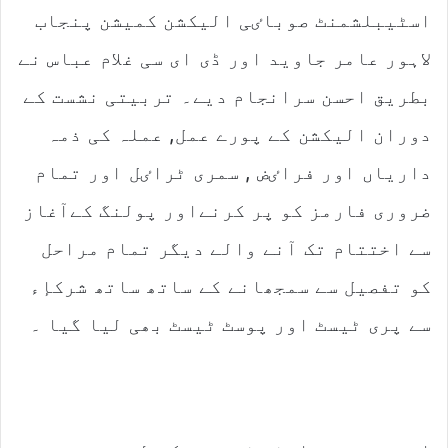
اسٹیبلشمنٹ صوباٸی الیکشن کمیشن پنجاب
لاہور عامر جاوید اور ڈی ای سی غلام عباس نے
بطریق احسن سرانجام دیے۔ تربیتی نشست کے
دوران الیکشن کے پورے عمل, عملہ کی ذمہ
داریاں اور فراٸض , سمری ٹراٸل اور تمام
ضروری فارمز کو پر کرنےاور پولنگ کےآغاز
سے اختتام تک آنے والے دیگر تمام مراحل
کو تفصیل سے سمجھانے کے ساتھ ساتھ شرکإء
سے پری ٹیسٹ اور پوسٹ ٹیسٹ بھی لیا گیا ۔