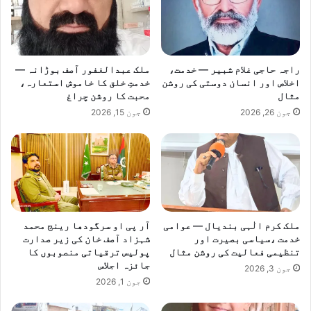
ئ
گ
و
ر
ن
ن
ج
ے
راجہ حاجی غلام شبیر — خدمت،
ملک عبدالغفور آصف بوڑانہ —
ا
س
اخلاص اور انسان دوستی کی روشن
خدمتِ خلق کا خاموش استعارہ،
ر
ے
مثال
محبت کا روشن چراغ
ی
ا
جون 26, 2026
جون 15, 2026
ی
ک
م
ز
د
و
ر
ج
ملک کرم الٰہی بندیال — عوامی
آر پی او سرگودھا رینج محمد
ا
خدمت ،سیاسی بصیرت اور
شہزاد آصف خان کی زیر صدارت
ں
تنظیمی فعالیت کی روشن مثال
پولیس ترقیاتی منصوبوں کا
ب
جائزہ اجلاس
جون 3, 2026
ح
جون 1, 2026
ق
ج