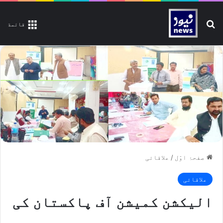
تلاش کیجیے
قائمة
صفحۂ اوّل
/
علاقائی
علاقائی
الیکشن کمیشن آف پاکستان کی