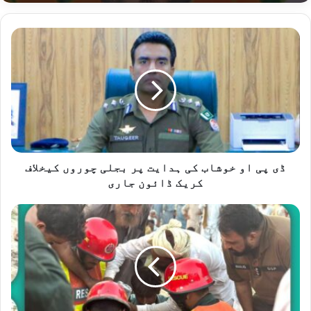
ڈ
ی
پ
ی
ا
و
خ
و
ش
ا
ڈی پی او خوشاب کی ہدایت پر بجلی چوروں کیخلاف
ب
کریک ڈائون جاری
ک
ی
ک
ہ
ن
د
و
ا
ی
ی
ں
ت
ک
پ
ی