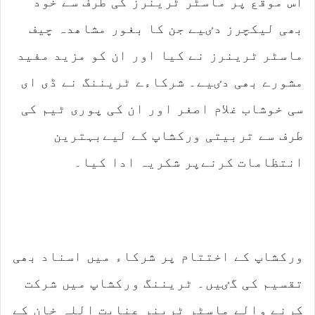
اس موقع پر ماسٹر ٹرینرز کی طرف سے خود
بھی لیکچرز دٸیے جن کا بغور مشاھدہ چیف
ماسٹر ٹرینرز نے کیا اور ان کو مزید مفید
مشورے بھی دٸیے۔ شرکاءے ٹریننگ نے ڈی ای
سی خوشاب غلام اصغر اور ان کی پوری ٹیم کی
طرف سے تربیتی ورکشاپ کے لیےبہترین
انتظامات کرنےپر شکریہ ادا کیا۔
ورکشاپ کے اختتام پر شرکاء میں اسناد بھی
تقسیم کی گٸیں۔ ٹریننگ ورکشاپ میں شرکت
کرنے والے ماسٹر ٹرینر عنایت اللہ خان کے