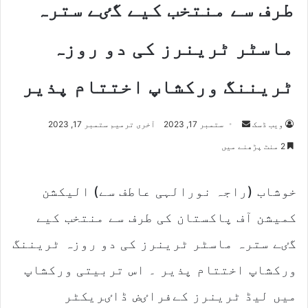
طرف سے منتخب کیے گٸے سترہ
ماسٹر ٹرینرز کی دو روزہ
ٹریننگ ورکشاپ اختتام پذیر
ویب ڈسک
S
ستمبر 17, 2023
آخری ترمیم ستمبر 17, 2023
e
2 منٹ پڑھنے میں
n
d
خوشاب (راجہ نورالہی عاطف سے) الیکشن
a
n
کمیشن آف پاکستان کی طرف سے منتخب کیے
e
m
گٸے سترہ ماسٹر ٹرینرز کی دو روزہ ٹریننگ
a
ورکشاپ اختتام پذیر ۔ اس تربیتی ورکشاپ
i
l
میں لیڈ ٹرینرز کےفراٸض ڈاٸریکٹر