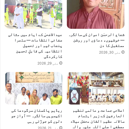
ب
ک
ہ
ت
ی
ن
شجاع الرحمٰن اعوان کی سالگرہ
عیدالاضحیٰ کے ایام میں مثالی
ک
— خوشیوں، دعاؤں اور روشن
صفائی انتظامات — ستھرا
و
مستقبل کا دن
پنجاب ٹیم اور تحصیل
انتظامیہ کی قابلِ تحسین
ب
مئی 30, 2026
کارکردگی
چ
ا
مئی 29, 2026
ل
ی
ا
گ
ی
ا
اصلاحی جماعت و عالمی تنظیم
ریڈیو پاکستان سرگودھا کی
العارفین کے زیر اہتمام
اکیسویں سالگرہ — آواز جو
سالانہ عظیم الشان محفل میلاد
دلوں کو جوڑتی رہی
مصطفی ا صلی اللہ علیہ والہ
مئی 21, 2026