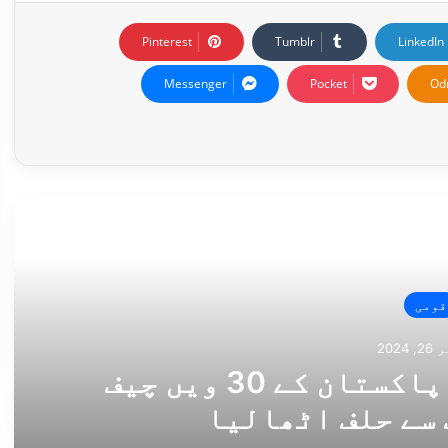
Pinterest
Tumblr
LinkedIn
Messenger
Pocket
Od
ی خبر
قومی
2024
جسٹس یحییٰ آفریدی نے پاکستان کے 30 ویں چیف
 سے حلف اٹھالیا