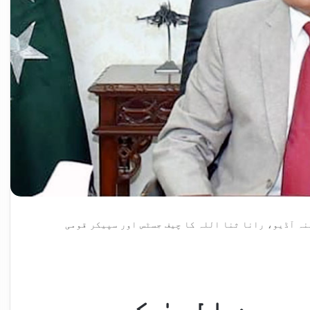
نہ آڈیو، رانا ثنا اللہ کا چیف جسٹس اور سپیکر قومی