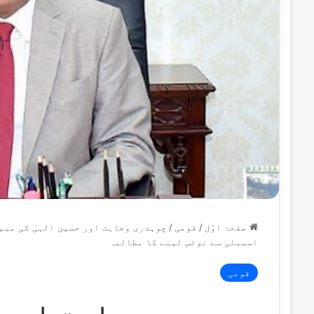
صفحۂ اوّل
/
قومی
/
چوہدری وجاہت اور حسین الہیٰ کی مبی
اسمبلی سے نوٹس لینے کا مطالبہ
قومی