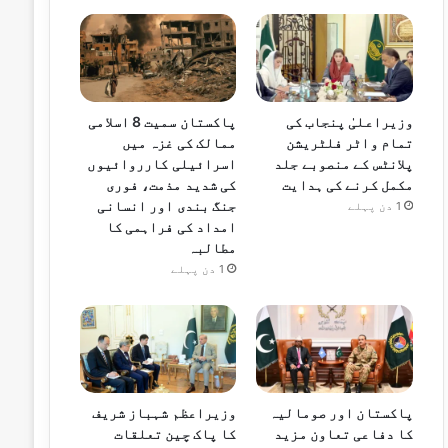
وزیراعلیٰ پنجاب کی
پاکستان سمیت 8 اسلامی
تمام واٹر فلٹریشن
ممالک کی غزہ میں
پلانٹس کے منصوبے جلد
اسرائیلی کارروائیوں
مکمل کرنے کی ہدایت
کی شدید مذمت، فوری
جنگ بندی اور انسانی
1 دن پہلے
امداد کی فراہمی کا
مطالبہ
1 دن پہلے
پاکستان اور صومالیہ
وزیراعظم شہباز شریف
کا دفاعی تعاون مزید
کا پاک چین تعلقات