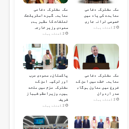
مکہ مشترکہ دفاعی
مکہ مشترکہ دفاعی
معاہدے کی یاد میں
معاہدہ گہرے اسٹریٹجک
خصوصی ترانہ جاری
تعلقات کا مظہر ہے،
سعودی وزیر خارجہ
2 گھنٹے پہلے
2 گھنٹے پہلے
مکہ مشترکہ دفاعی
پاکستان، سعودی عرب
معاہدہ خطے میں امن کے
اور ترکیہ امن کے
فروغ میں معاون ہوگا،
مشترکہ عزم میں متحد
صدر اردوان
ہیں، وزیراعظم شہباز
شریف
2 گھنٹے پہلے
2 گھنٹے پہلے