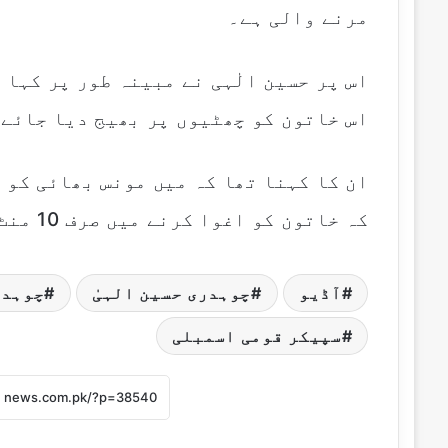
مرنے والی ہے۔
اس پر حسین الٰہی نے مبینہ طور پر کہا 
اس خاتون کو چھٹیوں پر بھیج دیا جائے
ان کا کہنا تھا کہ میں مونس بھائی کو 
کہ خاتون کو اغوا کرنے میں صرف 10 منٹ لگیں گے، یہ کام لاہور میں ہو جائے گا۔
آڈیو
چوہدری حسین الہیٰ
چوہدر
سپیکر قومی اسمبلی