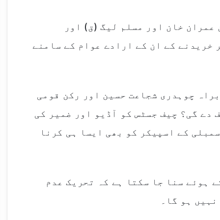
 عمران خان اور مسلم لیگ (ق) اور
 خریدنے کے ان کے ارادے عوام کے سامنے
براہ چوہدری شجاعت حسین اور رکن قومی
 دے گی؟ چیف جسٹس کو آڈیو اور ضمیر کی
مبلی کے اسپیکر کو بھی ایسا ہی کرنا
ے ہوئے سنا جا سکتا ہے کہ تحریک عدم
نہیں ہو گا۔