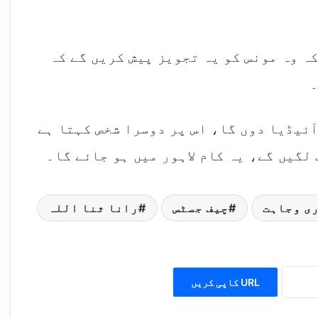
کہ وہ مونس کو یہ تجویز پیش کریں گے کہ
۔
آئیڈیا دوں گا، اس پر دوسرا شخص کہتا ہے
ی وجاہت
چیف جسٹس
رانا ثنا اللہ
URL کاپی کریں