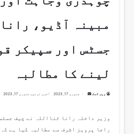
چوہدری وجاہت اور ح
مبینہ آڈیو، رانا 
جسٹس اور سپیکر قو
لینے کا مطالبہ
Send
ویب ڈسک
جنوری 17, 2023
آخری ترمیم جنوری 17, 2023
an
email
وزیر داخلہ رانا ثنااللہ نے چیف جسٹس
راجا پرویز اشرف سے مطالبہ کیا ہے کہ 