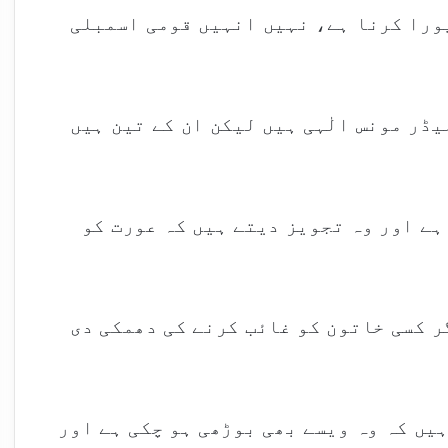
کہ ان کو 186 کا نمبر پورا کرنا ہے، نہیں انہیں قومی اسمبلی
ڈر مونس الٰہی ہیں لیکن ان کے تین ہیں
ہے اور وہ تجویز دیتے ہیں کہ عورت کو
ر کسی خاتون کو غائب کرنے کی دھمکی دی
یں کہ وہ ویسے بھی بوڑھی ہو چکی ہے اور