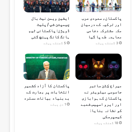
پاکستان، سعودی عرب
ایشین ویمن نیٹ بال
اور ترکیہ کے درمیان
چیمپئن شپ / پلیٹ
مکہ مشترکہ دفاعی
ڈویژن: پاکستانی ٹیم
معاہدہ طے پا گیا
ہانگ کانگ پہنچ گئی
3 گھنٹے پہلے
5 گھنٹے پہلے
میراج کِٹن سائبر
پاکستان کا آزاد کشمیر
جاسوسی میلویئر نے
انتخابات پر بھارت کے
پاکستان کے ہوابازی
بے بنیاد بیانات مسترد
اور ایرو اسپیس شعبے
1 دن پہلے
کو نشانہ بنایا:
کیسپرسکی
18 گھنٹے پہلے