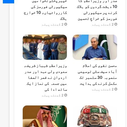
صدر اور وزیراعظم کا
خیبرپختونخوا میں
10 دہشت گردوں کو ہلاک
سیکیورٹی فورسز کی
کرنے پر سیکیورٹی
کارروائیاں، 10 خوارج
فورسز کو خراجِ تحسین
ہلاک
2 گھنٹے پہلے
2 گھنٹے پہلے
محسن نقوی کی اسلام
وزیراعظم شہباز شریف،
آباد سیف سٹی توسیعی
سعودی ولی عہد اور صدر
منصوبہ 30 ستمبر تک
اردوان نے قصر الصفا
مکمل کرنے کی ہدایت
میں جمعہ کی نماز ایک
ساتھ ادا کی
2 گھنٹے پہلے
2 گھنٹے پہلے