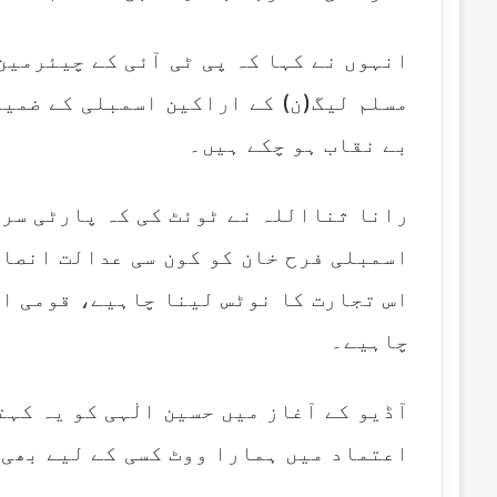
انہوں نے کہا کہ پی ٹی آئی کے چیئرمین
مسلم لیگ(ن) کے اراکین اسمبلی کے ضمیر
بے نقاب ہو چکے ہیں۔
رانا ثنااللہ نے ٹوئٹ کی کہ پارٹی سر
اسمبلی فرح خان کو کون سی عدالت انصاف
اس تجارت کا نوٹس لینا چاہیے، قومی اس
چاہیے۔
آڈیو کے آغاز میں حسین الٰہی کو یہ کہت
اعتماد میں ہمارا ووٹ کسی کے لیے بھی 