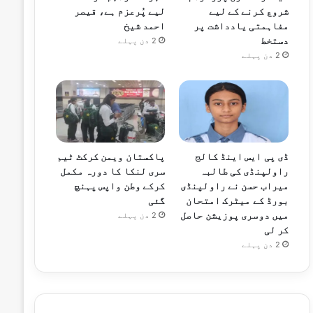
شروع کرنے کے لیے
لیے پُرعزم ہے، قیصر
مفاہمتی یادداشت پر
احمد شیخ
دستخط
2 دن پہلے
2 دن پہلے
ڈی پی ایس اینڈ کالج
پاکستان ویمن کرکٹ ٹیم
راولپنڈی کی طالبہ
سری لنکا کا دورہ مکمل
میراب حسن نے راولپنڈی
کرکے وطن واپس پہنچ
بورڈ کے میٹرک امتحان
گئی
میں دوسری پوزیشن حاصل
2 دن پہلے
کر لی
2 دن پہلے