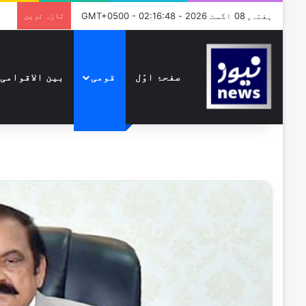
ہفتہ, 08 اگست 2026 - GMT+0500 - 02:16:48
تازہ ترین
صفحۂ اوّل
قومی
بین الاقوامی