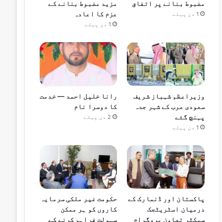
مضبوط بنانے پر اتفاق
مزید مضبوط بنانے کے
عزم کا اعادہ
1 دن پہلے
1 دن پہلے
وزیراعظم شہباز شریف
رانا خلیل احمد — خدمت
سعودی عرب کے شہر جدہ
کا دوسرا نام
پہنچ گئے
2 دن پہلے
1 دن پہلے
پاکستان اور ڈنمارک کے
حکومت غیر ملکی سرمایہ
درمیان اسٹریٹجک
کاروں کو ہر ممکن
سیکٹر تعاون پروگرام
سہولت فراہم کرنے کے