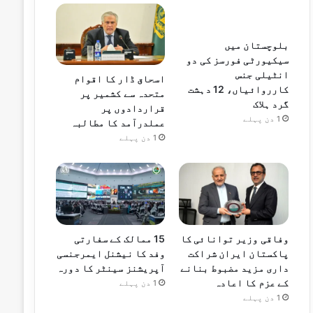
بلوچستان میں
سیکیورٹی فورسز کی دو
انٹیلی جنس
اسحاق ڈار کا اقوام
کارروائیاں، 12 دہشت
متحدہ سے کشمیر پر
گرد ہلاک
قراردادوں پر
1 دن پہلے
عملدرآمد کا مطالبہ
1 دن پہلے
وفاقی وزیر توانائی کا
15 ممالک کے سفارتی
پاکستان ایران شراکت
وفد کا نیشنل ایمرجنسی
داری مزید مضبوط بنانے
آپریشنز سینٹر کا دورہ
کے عزم کا اعادہ
1 دن پہلے
1 دن پہلے