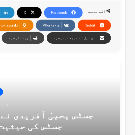
آگے بھجیے
X
Facebook
noklassniki
VKontakte
Reddit
ای میل کے ذریعے بھیجیے
پرنٹ کیجیے
اگل
اکتوبر 26, 
جسٹس کی حیثیت