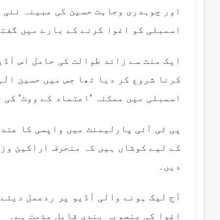
اور چوہدری وجاہت حسین کی مبینہ نئی آ
اسمبلی کو اغوا کرنے کے بارے میں گفتگ
ایک منٹ سے زائد طوالت کی حامل اس آڈی
کرنا شروع کر دیا تھا جس میں حسین الٰ
اسمبلی میں ممکنہ ’اعتماد کے ووٹ‘ کی 
پی ٹی آئی پارلیمنٹ میں واپسی کا عندی
کے لیے کوشاں ہیں کہ منحرف اراکین وزی
دیں۔
آج لیک ہونے والی آڈیو پر ردعمل دیتے 
اغوا کی منصوبہ بندی قابل مذمت ہے۔