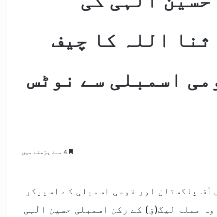
سین الہیٰ کی
ثنا اللہ کا چیف
می اسمبلی سے نوٹس
4 منٹ پڑھنے میں
 آف پاکستان اور قومی اسمبلی کے اسپیکر
وہ مسلم لیگ(ق) کے رکن اسمبلی حسین الٰہی