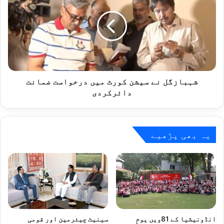
سیشن
کورٹ
میں
درخواست
ضمانت
دائرکردی
شہبازگل نے سیشن کورٹ میں درخواست ضمانت
دائرکردی
یہ بھی پڑھیے
انڈونیشیا کے 81ویں یومِ
سینیٹ چیئرمین اور قومی