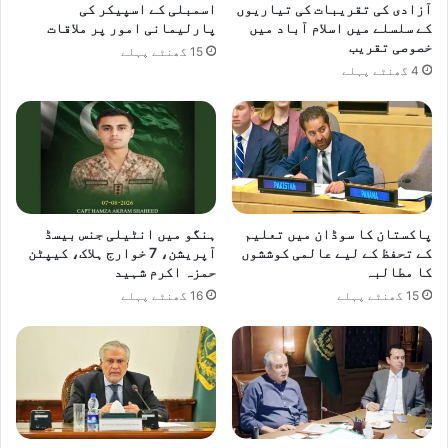
آزادی کی تقریبات کی تیاریوں
اسمبلی کے اسپیکر کی
کے سلسلے میں اسلام آباد میں
پارلیمانی امور پر ملاقات
خصوصی تقریب
15 گھنٹے پہلے
4 گھنٹے پہلے
پاکستان کا سوڈان میں تعلیم
ہنگو میں انٹیلی جنس بیسڈ
کے تحفظ کے لیے عالمی کوششوں
آپریشن، 7 خوارج ہلاک، کیپٹن
کا مطالبہ
حمزہ اکرم شہید
15 گھنٹے پہلے
16 گھنٹے پہلے