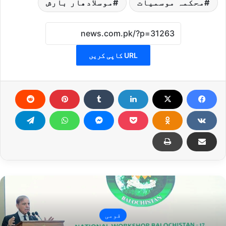
محکمہ موسمیات
موسلادھار بارش
URL کاپی کریں
قومی