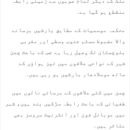
ملک کے دیگر تمام صوبوں سے زمینی رابطہ
منقطع ہو گیا ہے۔
محکمہ موسمیات کے مطابق بارشیں برسانے
والا مضبوط سسٹم جنوب وسطی اور مغربی
بلوچستان تک پھیل رہا ہے جس کے باعث چمن
شہر کے نواحی علاقوں میں تیز ہواؤں کے
ساتھ موسلادھار بارشیں ہو رہی ہیں۔
چمن میں کئی علاقوں کے برساتی نالوں میں
طغیانی کے باعث رابطہ سڑکیں بند ہیں، شہر
میں موبائل فون اور انٹرنیٹ سروسز بھی
متاثر ہیں۔