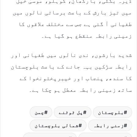
ڈیرہ بگٹی، بارکھان، کوہلو، موسیٰ خیل
میں تیز بارش کے باعث برساتی نالوں میں
طغیانی آ گئی ہے جس سے مختلف علاقوں کا
زمینی رابطہ منقطع ہو گیا ہے۔
شدید بارشوں، ندی نالوں میں طغیانی اور
رابطہ سڑکیں بہہ جانے کے باعث بلوچستان
کا سندھ، پنجاب اور خیبرپختونخوا کے
ساتھ زمینی رابطہ معطل ہو چکا ہے۔
بلوچستان
پل ٹوٹنے
چمن
زمنی رابطہ
شمالی بلوچستان