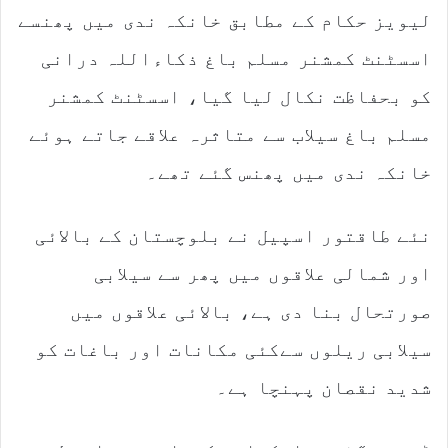
لیویز حکام کے مطابق خانکہ ندی میں پھنسے
اسسٹنٹ کمشنر مسلم باغ ذکاءاللہ درانی
کو بحفاظت نکال لیا گیا، اسسٹنٹ کمشنر
مسلم باغ سیلاب سے متاثرہ علاقے جاتے ہوئے
خانکہ ندی میں پھنس گئے تھے۔
نئے طاقتور اسپیل نے بلوچستان کے بالائی
اور شمالی علاقوں میں پھر سے سیلابی
صورتحال بنا دی ہے، بالائی علاقوں میں
سیلابی ریلوں سےکئی مکانات اور باغات کو
شدید نقصان پہنچا ہے۔