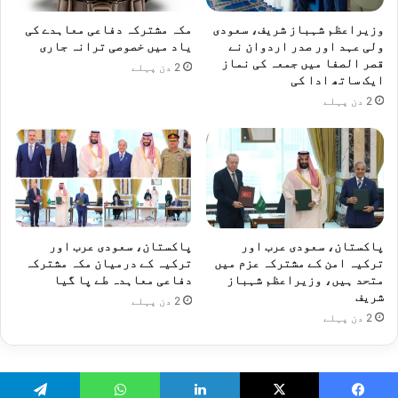
وزیراعظم شہباز شریف، سعودی
مکہ مشترکہ دفاعی معاہدے کی
ولی عہد اور صدر اردوان نے
یاد میں خصوصی ترانہ جاری
قصر الصفا میں جمعہ کی نماز
2 دن پہلے
ایک ساتھ ادا کی
2 دن پہلے
پاکستان، سعودی عرب اور
پاکستان، سعودی عرب اور
ترکیہ امن کے مشترکہ عزم میں
ترکیہ کے درمیان مکہ مشترکہ
متحد ہیں، وزیراعظم شہباز
دفاعی معاہدہ طے پا گیا
شریف
2 دن پہلے
2 دن پہلے