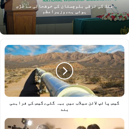
ملک کی ترقی بلوچستان کی خوشحالی سے جُڑی
ہوئی ہے،وزیراعظم
گیس
پائپ
لائن
سیلاب
میں
بہہ
گئی،گیس
کی
فراہمی
بند
گیس پائپ لائن سیلاب میں بہہ گئی،گیس کی فراہمی
بند
شہبازگل
نے