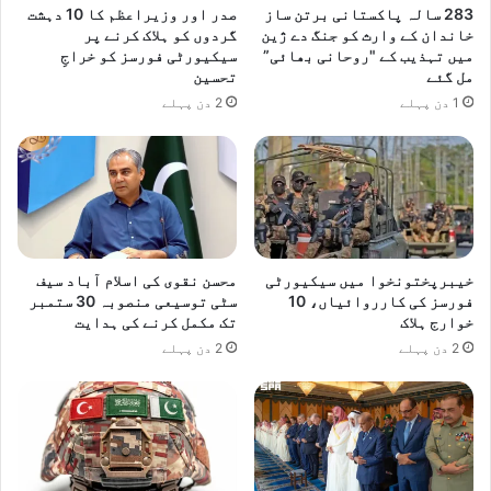
283 سالہ پاکستانی برتن ساز
صدر اور وزیراعظم کا 10 دہشت
خاندان کے وارث کو جنگ دے ژین
گردوں کو ہلاک کرنے پر
میں تہذیب کے "روحانی بھائی”
سیکیورٹی فورسز کو خراجِ
مل گئے
تحسین
1 دن پہلے
2 دن پہلے
خیبرپختونخوا میں سیکیورٹی
محسن نقوی کی اسلام آباد سیف
فورسز کی کارروائیاں، 10
سٹی توسیعی منصوبہ 30 ستمبر
خوارج ہلاک
تک مکمل کرنے کی ہدایت
2 دن پہلے
2 دن پہلے