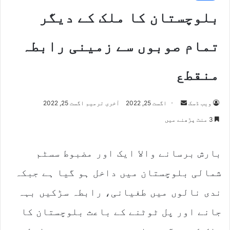
بلوچستان کا ملک کے دیگر
تمام صوبوں سے زمینی رابطہ
منقطع
Send
ویب ڈسک
اگست 25, 2022
آخری ترمیم اگست 25, 2022
an
3 منٹ پڑھنے میں
email
بارش برسانے والا ایک اور مضبوط سسٹم
شمالی بلوچستان میں داخل ہو گیا ہے جبکہ
ندی نالوں میں طغیانی، رابطہ سڑکیں بہہ
جانے اور پل ٹوٹنے کے باعث بلوچستان کا