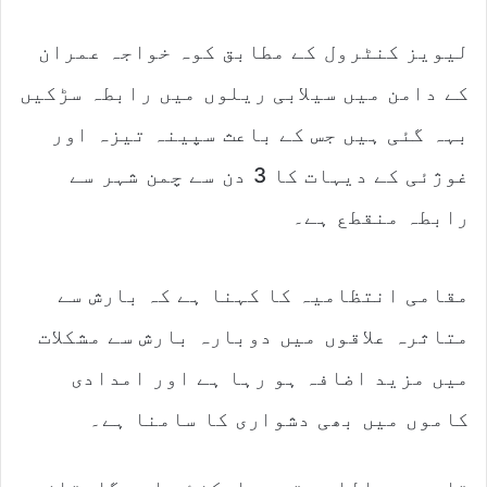
لیویز کنٹرول کے مطابق کوہ خواجہ عمران
کے دامن میں سیلابی ریلوں میں رابطہ سڑکیں
بہہ گئی ہیں جس کے باعث سپینہ تیزہ اور
غوژئی کے دیہات کا 3 دن سے چمن شہر سے
رابطہ منقطع ہے۔
مقامی انتظامیہ کا کہنا ہے کہ بارش سے
متاثرہ علاقوں میں دوبارہ بارش سے مشکلات
میں مزید اضافہ ہو رہا ہے اور امدادی
کاموں میں بھی دشواری کا سامنا ہے۔