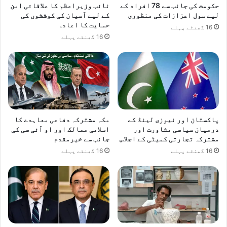
حکومت کی جانب سے 78 افراد کے
نائب وزیراعظم کا علاقائی امن
لیے سول اعزازات کی منظوری
کے لیے آسیان کی کوششوں کی
حمایت کا اعادہ
16 گھنٹے پہلے
16 گھنٹے پہلے
پاکستان اور نیوزی لینڈ کے
مکہ مشترکہ دفاعی معاہدے کا
درمیان سیاسی مشاورت اور
اسلامی ممالک اور او آئی سی کی
مشترکہ تجارتی کمیٹی کے اجلاس
جانب سے خیرمقدم
16 گھنٹے پہلے
16 گھنٹے پہلے