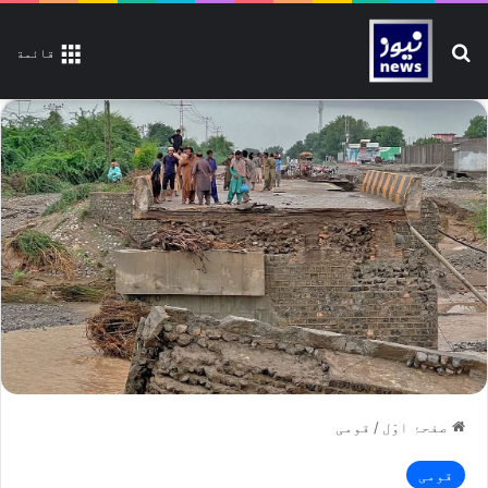
تلاش کیجیے
قائمة
صفحۂ اوّل
/
قومی
قومی