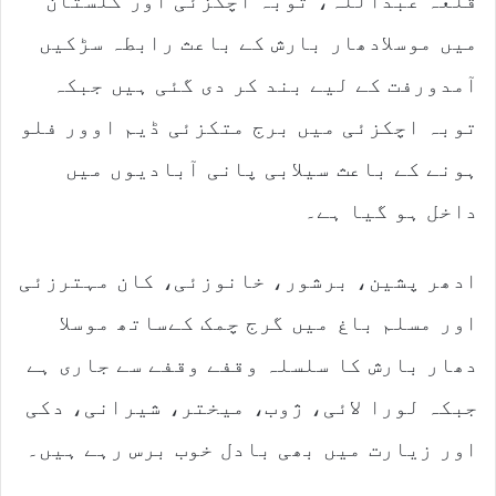
قلعہ عبداللہ، توبہ اچکزئی اور گلستان
میں موسلادھار بارش کے باعث رابطہ سڑکیں
آمدورفت کے لیے بند کر دی گئی ہیں جبکہ
توبہ اچکزئی میں برج متکزئی ڈیم اوور فلو
ہونے کے باعث سیلابی پانی آبادیوں میں
داخل ہو گیا ہے۔
ادھر پشین، برشور، خانوزئی، کان مہترزئی
اور مسلم باغ میں گرج چمک کےساتھ موسلا
دھار بارش کا سلسلہ وقفے وقفے سے جاری ہے
جبکہ لورا لائی، ژوب، میختر، شیرانی، دکی
اور زیارت میں بھی بادل خوب برس رہے ہیں۔