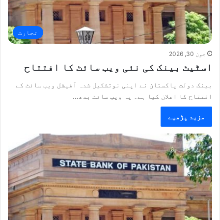
تجارت
جون 30, 2026
اسٹیٹ بینک کی نئی ویب سائٹ کا افتتاح
بینک دولت پاکستان نے اپنی نوتشکیل شدہ آفیشل ویب سائٹ کے
افتتاح کا اعلان کیا ہے۔ یہ ویب سائٹ بدھ…
مزید پڑھیے