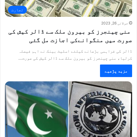
تجارت
جولائی 26, 2023
منی چینجرز کو بیرون ملک سے ڈالر کیش کی
صورت میں منگوانےکی اجازت مل گئی
ڈالر کی فراہمی بڑھانے کیلئے اسٹیٹ بینک نے اہم فیصلہ
کرلیا، منی چینجرز کو بیرون ملک سے ڈالر کیش کی صورت…
مزید پڑھیے