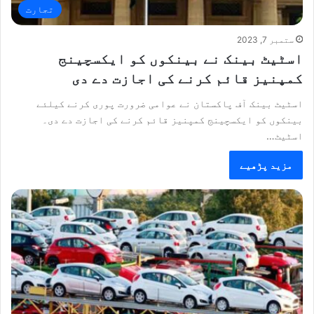
تجارت
ستمبر 7, 2023
اسٹیٹ بینک نے بینکوں کو ایکسچینج
کمپنیز قائم کرنے کی اجازت دے دی
اسٹیٹ بینک آف پاکستان نے عوامی ضرورت پوری کرنے کیلئے
بینکوں کو ایکسچینج کمپنیز قائم کرنے کی اجازت دے دی۔
اسٹیٹ…
مزید پڑھیے