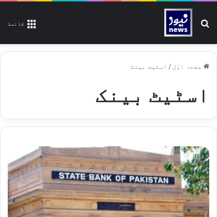
تلاش کیجیے
قائمة
صفحۂ اوّل
/
اسٹیٹ بینک
اسٹیٹ بینک