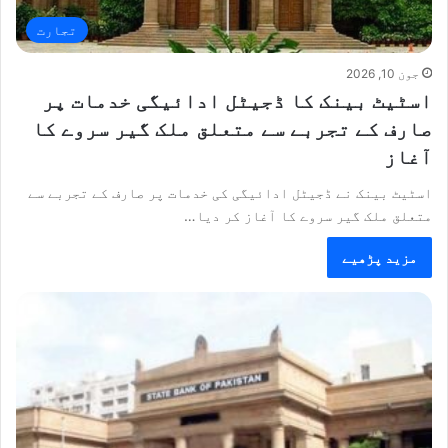
تجارت
جون 10, 2026
اسٹیٹ بینک کا ڈجیٹل ادائیگی خدمات پر
صارف کے تجربے سے متعلق ملک گیر سروے کا
آغاز
اسٹیٹ بینک نے ڈجیٹل ادائیگی کی خدمات پر صارف کے تجربے سے
متعلق ملک گیر سروے کا آغاز کر دیا…
مزید پڑھیے