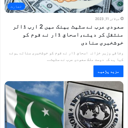
تجارت
جولائی 11, 2023
سعودی عرب نے سٹیٹ بینک میں 2 ارب ڈالر
منتقل کر دیئے،اسحاق ڈار نے قوم کو
خوشخبری سنادی
وفاقی وزیر خزانہ اسحاق ڈار نے قوم کو خوشخبری سناتے ہوئے
کہا ہے کہ دوست ملک سعودی عرب نے سٹیٹ…
مزید پڑھیے