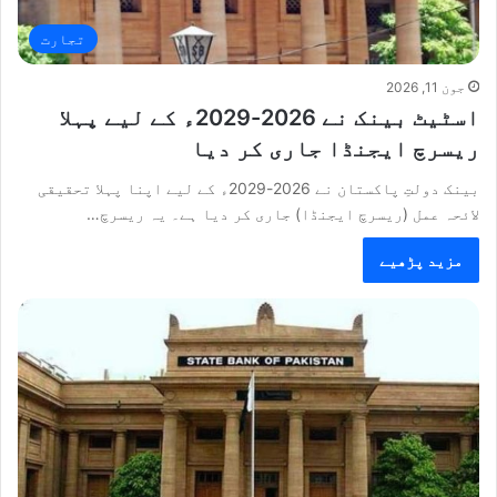
تجارت
جون 11, 2026
اسٹیٹ بینک نے 2026-2029ء کے لیے پہلا
ریسرچ ایجنڈا جاری کر دیا
بینک دولتِ پاکستان نے 2026-2029ء کے لیے اپنا پہلا تحقیقی
لائحہ عمل (ریسرچ ایجنڈا) جاری کر دیا ہے۔ یہ ریسرچ…
مزید پڑھیے