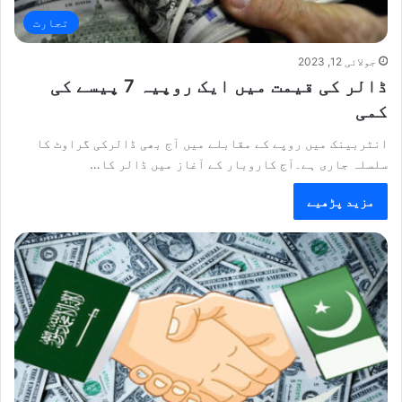
تجارت
جولائی 12, 2023
ڈالر کی قیمت میں ایک روپیہ 7 پیسے کی
کمی
انٹربینک میں روپے کے مقابلے میں آج بھی ڈالرکی گراوٹ کا
سلسلہ جاری ہے۔آج کاروبار کے آغاز میں ڈالر کا…
مزید پڑھیے