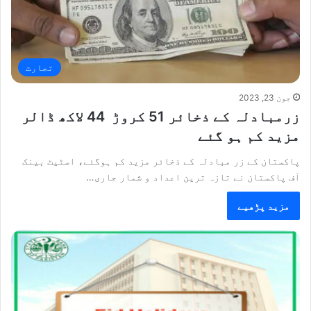
تجارت
جون 23, 2023
زرمبادلہ کے ذخائر 51 کروڑ 44 لاکھ ڈالر
مزید کم ہو گئے
پاکستان کے زر مبادلہ کے ذخائر مزید کم ہوگئے، اسٹیٹ بینک
آف پاکستان نے تازہ ترین اعداد و شمار جاری…
مزید پڑھیے