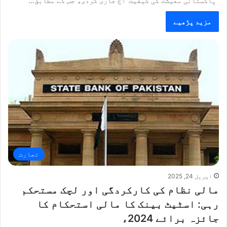
’’پاکستانی معیشت کی کیفیت‘‘آج جاری کردی، جس کے مطابق…
مزید پڑھیے
تجارت
اپریل 24, 2025
مالی نظام کی کارکردگی اور لچک مستحکم
رہی: اسٹیٹ بینک کا مالی استحکام کا
جائزہ برائے 2024ء