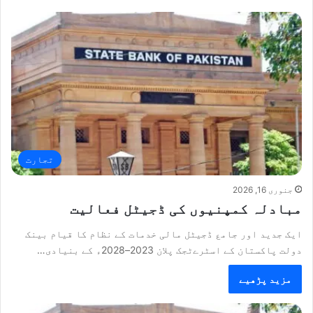
تجارت
جنوری 16, 2026
مبادلہ کمپنیوں کی ڈجیٹل فعالیت
ایک جدید اور جامع ڈجیٹل مالی خدمات کے نظام کا قیام بینک
دولت پاکستان کے اسٹرےٹجک پلان 2023–2028ء کے بنیادی…
مزید پڑھیے