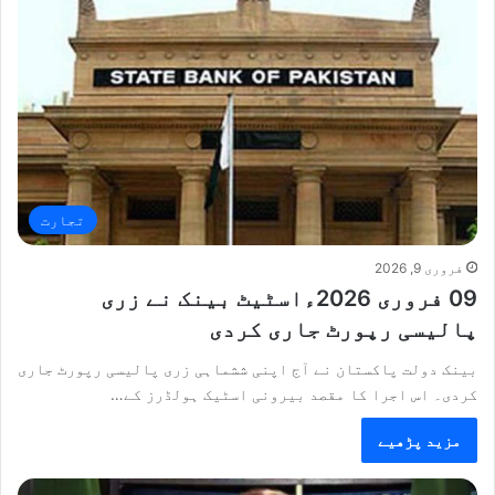
تجارت
فروری 9, 2026
09 فروری 2026ءاسٹیٹ بینک نے زری
پالیسی رپورٹ جاری کردی
بینک دولت پاکستان نے آج اپنی ششماہی زری پالیسی رپورٹ جاری
کردی۔ اس اجرا کا مقصد بیرونی اسٹیک ہولڈرز کے…
مزید پڑھیے