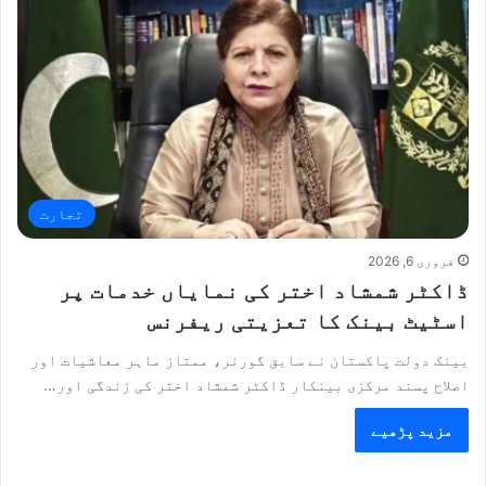
تجارت
فروری 6, 2026
ڈاکٹر شمشاد اختر کی نمایاں خدمات پر
اسٹیٹ بینک کا تعزیتی ریفرنس
بینک دولت پاکستان نے سابق گورنر، ممتاز ماہر معاشیات اور
اصلاح پسند مرکزی بینکار ڈاکٹر شمشاد اختر کی زندگی اور…
مزید پڑھیے