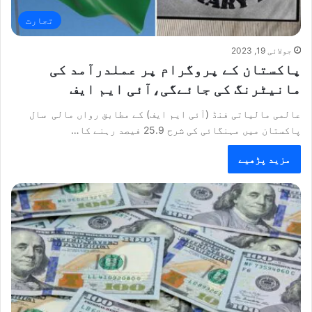
تجارت
جولائی 19, 2023
پاکستان کے پروگرام پر عملدرآمد کی
مانیٹرنگ کی جائےگی،آئی ایم ایف
عالمی مالیاتی فنڈ (آئی ایم ایف) کے مطابق رواں مالی سال
پاکستان میں مہنگائی کی شرح 25.9 فیصد رہنے کا…
مزید پڑھیے