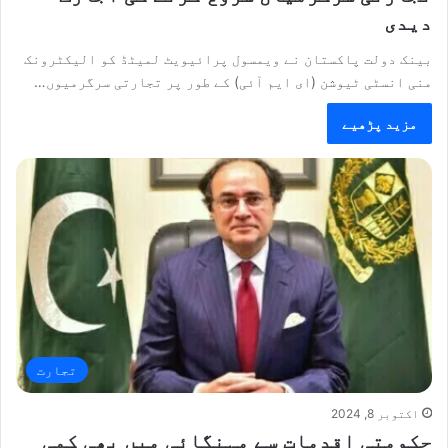
دیدی
بینک دولت پاکستان نے ویمسول پرائیویٹ لمیٹڈ کو الیکٹرونک
منی انسٹی ٹیوشن (ای ایم آئی) کے طور پر تجارتی سرگرمیوں…
مزید پڑھیے
تجارت
اکتوبر 8, 2024
حکومتی اقدمات سے مہنگائی میں بھی کمی