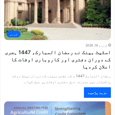
قومی
فروری 19, 2026
اسٹیٹ بینک نے رمضان المبارک، 1447 ہجری
کے دوران دفتری اور کاروباری اوقات کا
اعلان کردیا
رمضان المبارک 1447 ھ کے مقدس مہینے کے دوران بینک دولت
پاکستان میں مندرجہ ذیل دفتری اوقات پر عمل کیا…
مزید پڑھیے