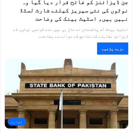
جن ڈیزائنز کو فاتح قرار دیا گیا وہ
نوٹوں کی نئی سیریز کیلئے شارٹ لسٹڈ
نہیں ہیں، اسٹیٹ بینک کی وضاحت
اسٹیٹ بینک آف پاکستان نے حال ہی میں نئے کرنسی نوٹوں کے
ڈیزائن مقابلے کے نتائج کے حوالے سے وضاحت…
مزید پڑھیے
تجارت