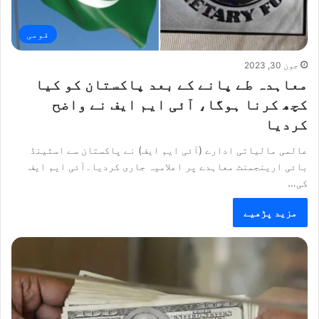
قومی
جون 30, 2023
معاہدہ طے پانے کے بعد پاکستان کو کیا
کچھ کرنا ہوگا، آئی ایم ایف نے واضح
کردیا
عالمی مالیاتی ادارے (آئی ایم ایف) نے پاکستان سے اسٹینڈ
بائی ارینجمنٹ معاہدے پر اعلامیہ جاری کردیا۔آئی ایم ایف
کی…
مزید پڑھیے