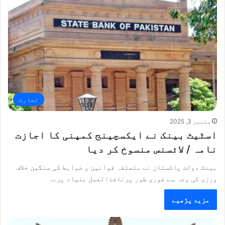
تجارت
ستمبر 3, 2025
اسٹیٹ بینک نے ایکسچینج کمپنی کا اجازت
نامہ / لائسنس منسوخ کر دیا
بینک دولت پاکستان نے متعلقہ قوانین و ضوابط کی سنگین خلاف
ورزی کی وجہ سے فوری طور پرنافذالعمل بنیاد پر…
مزید پڑھیے