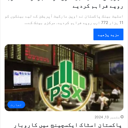
روپے فراہم کردیے
اسٹیٹ بینک پاکستان نے اوپن مارکیٹ آپریشن کے لیے بینکوں کو
11 ہزار 772 ارب روپے فراہم کردیے۔مرکزی بینک کے…
مزید پڑھیے
تجارت
ستمبر 13, 2024
پاکستان اسٹاک ایکسچینج میں کاروبار