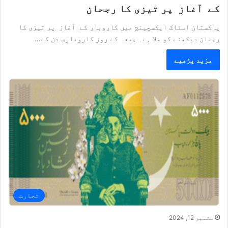
کے آغاز پر تیزی کا رجحان
پاکستان اسٹاک ایکسچینج میں کاروبار کے آغاز پر تیزی کا
رجحان دیکھنے کو ملا ہے۔ جمعہ کے روز کاروباری دن کے…
مزید پڑھیے
تجارت
ستمبر 12, 2024