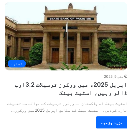
تجارت
مئی 9, 2025
اپریل 2025ء میں ورکرز ترسیلات 3.2ارب
ڈالر رہیں، اسٹیٹ بینک
اسٹیٹ بینک آف پاکستان نے ورکرز ترسیلات کے حوالے سے تفصیلات
جاری کردیں۔ اسٹیٹ بینک کے مطابق اپریل 2025میں ورکرز…
مزید پڑھیے