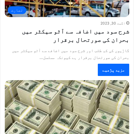
تجارت
اگست 30, 2023
شرح سود میں اضافہ سے آٹو سیکٹر میں
بحران کی صورتحال برقرار
گاڑیوں کی کم طلب اور شرح سود میں اضافے سے آٹو سیکٹر میں
بحران کی صورتحال برقرار ہے کیونکہ مسلسل…
مزید پڑھیے