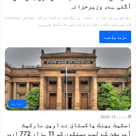
آگئی ہے، وزیرخزانہ
وفاقی وزیر خزانہ محمد اورنگزیب نے کہا ہے کہ معاشی استحکام
کے لیے کیے گئے اقدامات کے ثمرات ملنا شروع…
مزید پڑھیے
تجارت
ستمبر 13, 2024
اسٹیٹ بینک پاکستان نے اوپن مارکیٹ
آپریشن کے لیے بینکوں کو 11 ہزار 772 ارب