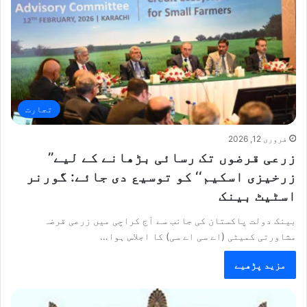
تجارت
فروری 12, 2026
زرعی قرضوں تک رسائی بڑھانے کے لیے’’
زرخیزی اسکیم‘‘ کو توسیع دی جائے: گورنر
اسٹیٹ بینک
بینک دولت پاکستان کی جانب سے آج کراچی میں زرعی قرضہ
مشاورتی کمیٹی (اے سی اے سی) کا اجلاس ہوا…
مزید پڑھیے