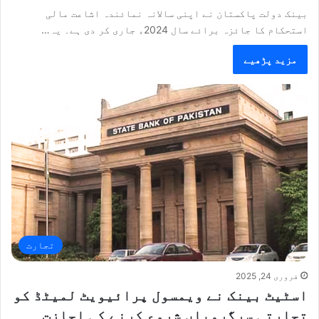
بینک دولت پاکستان نے اپنی سالانہ نمائندہ اشاعت مالی
استحکام کا جائزہ برائے سال 2024ء جاری کر دی ہے۔ یہ…
مزید پڑھیے
تجارت
فروری 24, 2025
اسٹیٹ بینک نے ویمسول پرائیویٹ لمیٹڈ کو
تجارتی سرگرمیاں شروع کرنے کی اجازت