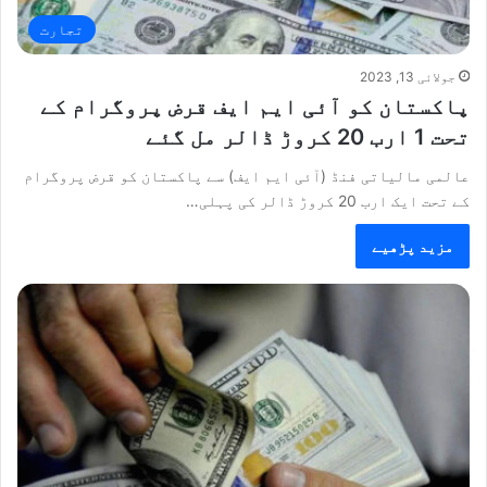
تجارت
جولائی 13, 2023
پاکستان کو آئی ایم ایف قرض پروگرام کے
تحت 1 ارب 20 کروڑ ڈالر مل گئے
عالمی مالیاتی فنڈ (آئی ایم ایف) سے پاکستان کو قرض پروگرام
کے تحت ایک ارب 20 کروڑ ڈالر کی پہلی…
مزید پڑھیے