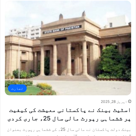
تجارت
اپریل 28, 2025
اسٹیٹ بینک نے پاکستانی معیشت کی کیفیت
پر ششماہی رپورٹ مالی سال 25ء جاری کردی
بینک دولت پاکستان نے مالی سال 25ء کی ششماہی رپورٹ بعنوان