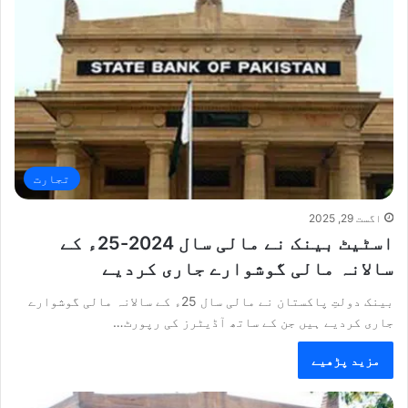
تجارت
اگست 29, 2025
اسٹیٹ بینک نے مالی سال 2024-25ء کے
سالانہ مالی گوشوارے جاری کردیے
بینک دولتِ پاکستان نے مالی سال 25ء کے سالانہ مالی گوشوارے
جاری کردیے ہیں جن کے ساتھ آڈیٹرز کی رپورٹ…
مزید پڑھیے