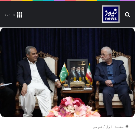
تلاش کیجیے
قائمة
صفحۂ اوّل
/
قومی