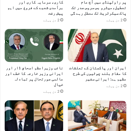
پر راولپنڈی میں آج عام
کاری، سرمایہ کاری اور
تعطیل،میٹرو بس سروس صدر تک
برآمدی شعبے کے فروغ میں اہم
پاک سیکرٹریٹ تک معطل رہے گی
پیش رفت
2 دن پہلے
2 دن پہلے
ایران اور پاکستان کے تعلقات
نائب وزیراعظم اسحاق ڈار اور
کا مقام بلند چوٹیوں کی طرح
ایرانی وزیر خارجہ کا خطے اور
عظیم ہے: ایرانی سفیر
عالمی صورتحال پر تبادلہ
خیال
2 دن پہلے
2 دن پہلے