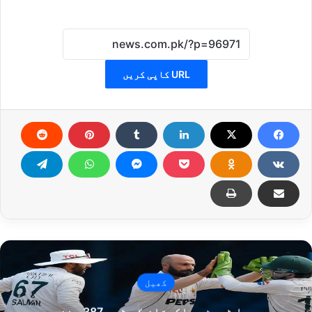
URL کاپی کریں
کھیل
دوسرا ٹیسٹ، پاکستان کی ٹیم 387 رنز پر