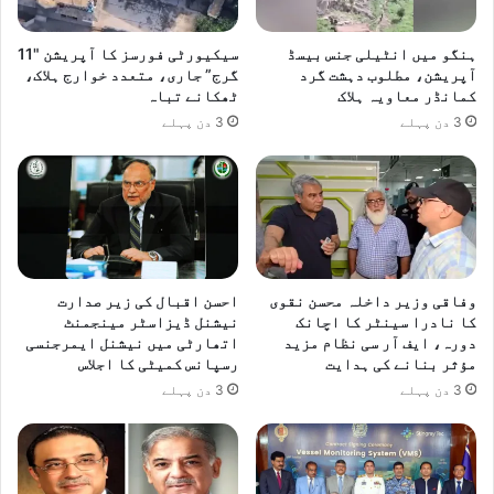
ہنگو میں انٹیلی جنس بیسڈ
سیکیورٹی فورسز کا آپریشن "11
آپریشن، مطلوب دہشت گرد
گرج” جاری، متعدد خوارج ہلاک،
کمانڈر معاویہ ہلاک
ٹھکانے تباہ
3 دن پہلے
3 دن پہلے
وفاقی وزیر داخلہ محسن نقوی
احسن اقبال کی زیر صدارت
کا نادرا سینٹر کا اچانک
نیشنل ڈیزاسٹر مینجمنٹ
دورہ، ایف آر سی نظام مزید
اتھارٹی میں نیشنل ایمرجنسی
مؤثر بنانے کی ہدایت
رسپانس کمیٹی کا اجلاس
3 دن پہلے
3 دن پہلے