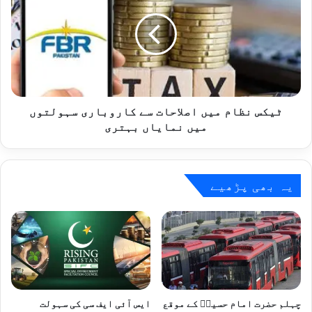
میں
اصلاحات
سے
کاروباری
سہولتوں
میں
نمایاں
بہتری
ٹیکس نظام میں اصلاحات سے کاروباری سہولتوں
میں نمایاں بہتری
یہ بھی پڑھیے
چہلم حضرت امام حسینؓ کے موقع
ایس آئی ایف سی کی سہولت