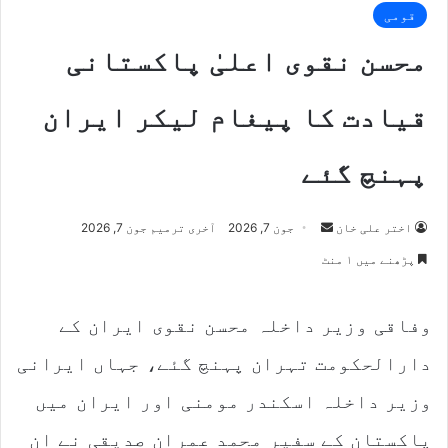
قومی
محسن نقوی اعلیٰ پاکستانی
قیادت کا پیغام لیکر ایران
پہنچ گئے
Send
اختر علی خان
جون 7, 2026
آخری ترمیم جون 7, 2026
an
پڑھنے میں ۱ منٹ
email
وفاقی وزیر داخلہ محسن نقوی ایران کے
دارالحکومت تہران پہنچ گئے، جہاں ایرانی
وزیر داخلہ اسکندر مومنی اور ایران میں
پاکستان کے سفیر محمد عمران صدیقی نے ان