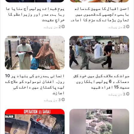
احسن اقبال کا سپین کے ساتھ
یومِ شہدائے پولیس آج منایا جا
باہمی دلچسپی کے شعبوں میں
رہا ہے، صدر اور وزیراعظم کا
تعاون بڑھانے کے عزم کا اعادہ
خراجِ عقیدت
2 دن پہلے
2 دن پہلے
سوات کے علاقے کبل میں خود کش
انسانی ہمدردی کی بنیاد پر 10
دھماکہ، 6 پولیس اہلکاروں
روزہ افغان نومولود کو علاج کے
سمیت 15 افراد شہید
لیے پاکستان میں داخلے کی
اجازت
3 دن پہلے
3 دن پہلے