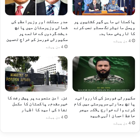
پاکستانی ماہی گیر کشتیوں پر
صدر مملکت اور وزیراعظم کی
ویسل مانیٹرنگ سسٹم نصب کرنے
شمالی وزیرستان میں پانچ
کا تاریخی معاہدہ
دہشت گردوں کے خاتمے پر
سکیورٹی فورسز کو خراجِ تحسین
4 دن پہلے
4 دن پہلے
سکیورٹی فورسز کی کارروائی،
غزہ امن منصوبے پر پیش رفت کا
پانچ بھارتی سرپرستی میں کام
خیرمقدم، پاکستان کا مکمل
کرنے والے خوارج ہلاک، میجر
نفاذ کی امید کا اظہار
حافظ احسان الٰہی شہید
4 دن پہلے
4 دن پہلے