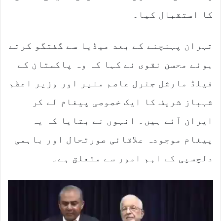
کا استقبال کیا۔
تہران پہنچنے کے بعد میڈیا سے گفتگو کرتے
ہوئے محسن نقوی نے کہا کہ وہ پاکستان کے
فیلڈ مارشل جنرل عاصم منیر اور وزیر اعظم
شہباز شریف کا ایک خصوصی پیغام لے کر
ایران آئے ہیں۔ انہوں نے بتایا کہ یہ
پیغام موجودہ علاقائی صورتحال اور باہمی
دلچسپی کے اہم امور سے متعلق ہے۔