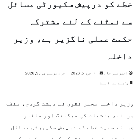
خطے کو درپیش سکیورٹی مسائل
سے نمٹنے کے لئے مشترکہ
حکمت عملی ناگزیر ہے، وزیر
داخلہ
Send
اختر علی خان
جون 5, 2026
آخری ترمیم جون 5, 2026
an
پڑھنے میں ۱ منٹ
email
وزیر داخلہ محسن نقوی نے دہشت گردی، منظم
جرائم، منشیات کی سمگلنگ اور سائبر
جرائم سمیت خطے کو درپیش سکیورٹی مسائل
سے نمٹنے کیلئے مشترکہ کوششیں کرنے کی