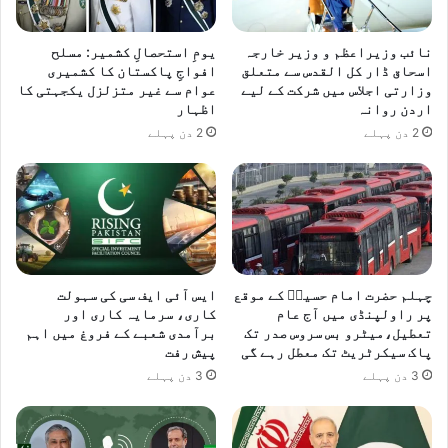
نائب وزیراعظم و وزیر خارجہ
یومِ استحصالِ کشمیر: مسلح
اسحاق ڈار کل القدس سے متعلق
افواجِ پاکستان کا کشمیری
وزارتی اجلاس میں شرکت کے لیے
عوام سے غیر متزلزل یکجہتی کا
اردن روانہ
اظہار
2 دن پہلے
2 دن پہلے
چہلم حضرت امام حسینؓ کے موقع
ایس آئی ایف سی کی سہولت
پر راولپنڈی میں آج عام
کاری، سرمایہ کاری اور
تعطیل،میٹرو بس سروس صدر تک
برآمدی شعبے کے فروغ میں اہم
پاک سیکرٹریٹ تک معطل رہے گی
پیش رفت
3 دن پہلے
3 دن پہلے