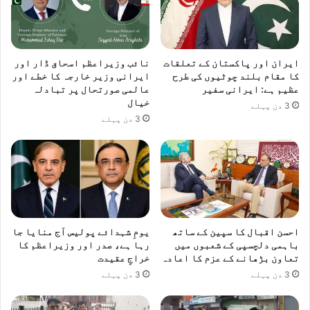
ایران اور پاکستان کے تعلقات
نائب وزیراعظم اسحاق ڈار اور
کا مقام بلند چوٹیوں کی طرح
ایرانی وزیر خارجہ کا خطے اور
عظیم ہے: ایرانی سفیر
عالمی صورتحال پر تبادلہ
خیال
3 دن پہلے
3 دن پہلے
احسن اقبال کا سپین کے ساتھ
یومِ شہدائے پولیس آج منایا جا
باہمی دلچسپی کے شعبوں میں
رہا ہے، صدر اور وزیراعظم کا
تعاون بڑھانے کے عزم کا اعادہ
خراجِ عقیدت
3 دن پہلے
3 دن پہلے