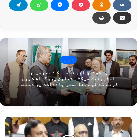
قومی
پاکستان اور ڈنمارک کے درمیان
اسٹریٹجک سیکٹر تعاون پروگرام شروع
کرنے کے لیے مفاہمتی یادداشت پر دستخط
آزاد
جموں
و