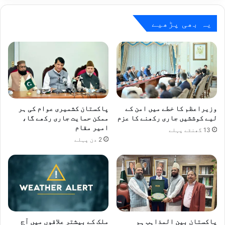
سعودی
عرب
سے
یہ بھی پڑھیے
اظہارِ
تشکر
وزیراعظم کا خطے میں امن کے
پاکستان کشمیری عوام کی ہر
لیے کوششیں جاری رکھنے کا عزم
ممکن حمایت جاری رکھے گا،
امیر مقام
13 گھنٹے پہلے
2 دن پہلے
پاکستان بین المذاہب ہم
ملک کے بیشتر علاقوں میں آج