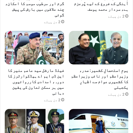
آہنگی کے فروغ کے لیے پُرعزم
گرم اور مرطوب موسم کا امکان،
ہے، سردار محمد یوسف
چند علاقوں میں بارش کی پیش
گوئی
2 دن پہلے
2 دن پہلے
یومِ استحصالِ کشمیر: صدر،
فیلڈ مارشل سید عاصم منیر کا
وزیراعظم اور نائب وزیراعظم
این ڈی ایم اے ہیڈکوارٹرز کا
کا کشمیری عوام سے اظہارِ
دورہ، امدادی کارروائیوں
یکجہتی
میں ہر ممکن تعاون کی یقین
دہانی
2 دن پہلے
2 دن پہلے