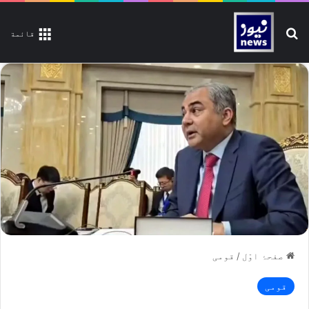
تلاش کیجیے
قائمة
صفحۂ اوّل
/
قومی
قومی