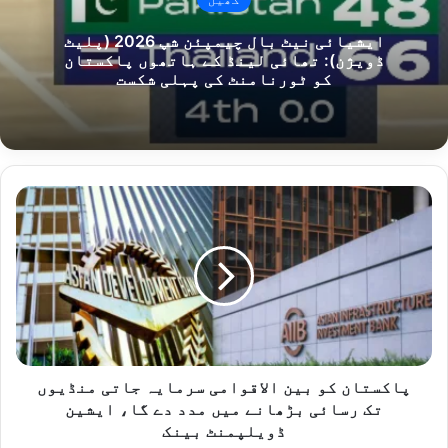
ایشیائی نیٹ بال چیمپئن شپ 2026 (پلیٹ
ڈویژن): تھائی لینڈ کے ہاتھوں پاکستان
کو ٹورنامنٹ کی پہلی شکست
پاکستان
کو
بین
الاقوامی
سرمایہ
جاتی
منڈیوں
تک
رسائی
بڑھانے
پاکستان کو بین الاقوامی سرمایہ جاتی منڈیوں
میں
تک رسائی بڑھانے میں مدد دے گا، ایشین
مدد
ڈویلپمنٹ بینک
دے