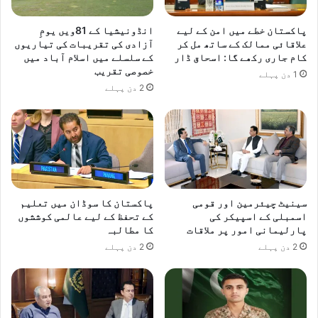
پاکستان خطے میں امن کے لیے
انڈونیشیا کے 81ویں یومِ
علاقائی ممالک کے ساتھ مل کر
آزادی کی تقریبات کی تیاریوں
کام جاری رکھے گا: اسحاق ڈار
کے سلسلے میں اسلام آباد میں
خصوصی تقریب
1 دن پہلے
2 دن پہلے
سینیٹ چیئرمین اور قومی
پاکستان کا سوڈان میں تعلیم
اسمبلی کے اسپیکر کی
کے تحفظ کے لیے عالمی کوششوں
پارلیمانی امور پر ملاقات
کا مطالبہ
2 دن پہلے
2 دن پہلے