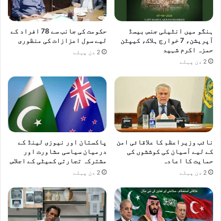
ہنگو میں انٹیلی جنس بیسڈ
حکومت کی جانب سے 78 افراد کے
آپریشن، 7 خوارج ہلاک، کیپٹن
لیے سول اعزازات کی منظوری
حمزہ اکرم شہید
2 دن پہلے
2 دن پہلے
نائب وزیراعظم کا علاقائی امن
پاکستان اور نیوزی لینڈ کے
کے لیے آسیان کی کوششوں کی
درمیان سیاسی مشاورت اور
حمایت کا اعادہ
مشترکہ تجارتی کمیٹی کے اجلاس
2 دن پہلے
2 دن پہلے