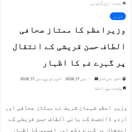
صفحۂ اوّل
/
قومی
قومی
وزیراعظم کا ممتاز صحافی
الطاف حسن قریشی کے انتقال
پر گہرے غم کا اظہار
Send
اختر علی خان
مئی 17, 2026
آخری ترمیم مئی 17, 2026
an
پڑھنے میں ۱ منٹ
email
وزیر اعظم شہباز شریف نے ممتاز صحافی اور
اردو ڈائجسٹ کے بانی الطاف حسن قریشی کے
انتقال پر گہرے دکھ اور افسوس کا اظہار