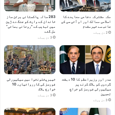
مکہ مشترکہ دفاعی معاہدے کا
283 سالہ پاکستانی برتن ساز
اسلامی ممالک اور او آئی سی کی
خاندان کے وارث کو جنگ دے ژین
جانب سے خیرمقدم
میں تہذیب کے "روحانی بھائی”
مل گئے
2 دن پہلے
3 دن پہلے
صدر اور وزیراعظم کا 10 دہشت
خیبرپختونخوا میں سیکیورٹی
گردوں کو ہلاک کرنے پر
فورسز کی کارروائیاں، 10
سیکیورٹی فورسز کو خراجِ
خوارج ہلاک
تحسین
3 دن پہلے
3 دن پہلے