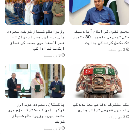
محسن نقوی کی اسلام آباد سیف
وزیراعظم شہباز شریف، سعودی
سٹی توسیعی منصوبہ 30 ستمبر
ولی عہد اور صدر اردوان نے
تک مکمل کرنے کی ہدایت
قصر الصفا میں جمعہ کی نماز
ایک ساتھ ادا کی
3 دن پہلے
3 دن پہلے
مکہ مشترکہ دفاعی معاہدے کی
پاکستان، سعودی عرب اور
یاد میں خصوصی ترانہ جاری
ترکیہ امن کے مشترکہ عزم میں
متحد ہیں، وزیراعظم شہباز
3 دن پہلے
شریف
3 دن پہلے