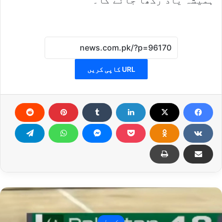
ہمیشہ یاد رکھا جائے گا۔
URL کاپی کریں
کھیل