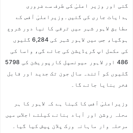
گئی اور وزیر اعلیٰ کی طرف سے ضروری
ہدایات جاری کی گئیں۔وزیراعلیٰ آفس کے
مطابق لاہور شہر میں ترقی کا نیا دور شروع
ہوگیا، جس میں لاہور شہر کی 6,284 گلیوں
کی مکمل اپ گریڈیشن کی جائے گی، واسا کی
486 اور لاہور میونسپل کارپوریشن کی 5798
گلیوں کو آئندہ سال جون تک جدید اور قابل
فخر بنایا جائے گا۔
وزیراعلیٰ آفس کا کہنا ہے کہ لاہور کا ہر
محلہ روشن اور آباد بنانے کیلئے اجلاس میں
مرحلہ وار ماہانہ ورک پلان پیش کیا گیا۔