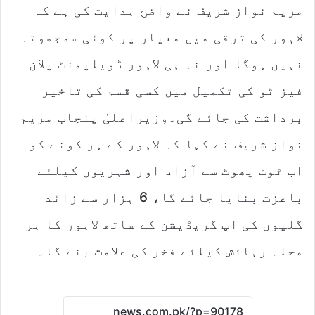
مریم نواز شریف نے واضح ہدایت کی ہے کہ
لاہور کی ترقی میں معیار پر کوئی سمجھوتہ
نہیں ہوگا اور نہ ہی لاہور ڈویلپمنٹ پلان
فیز ٹو کی تکمیل میں کسی قسم کی تاخیر
برداشت کی جائے گی۔وزیراعلیٰ پنجاب مریم
نواز شریف نے کہا کہ لاہور کے ہر کونے کو
اب ٹوٹ پھوٹ سے آزاد اور شہریوں کیلئے
باعزت بنایا جائے گا، 6 ہزار سے زائد
گلیوں کی اپ گریڈیشن کے ساتھ لاہور کا ہر
محلہ رہائش کیلئے فخر کی علامت بنے گا۔