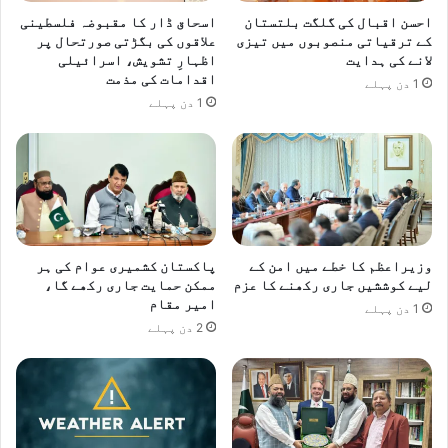
ا
ہ
احسن اقبال کی گلگت بلتستان
اسحاق ڈار کا مقبوضہ فلسطینی
ہ
ی
کے ترقیاتی منصوبوں میں تیزی
علاقوں کی بگڑتی صورتحال پر
ے
ں
لانے کی ہدایت
اظہارِ تشویش، اسرائیلی
،
،
اقدامات کی مذمت
1 دن پہلے
ا
ا
1 دن پہلے
س
ن
ح
ہ
ا
ی
ق
ں
ڈ
چ
ا
ل
ر
و
وزیراعظم کا خطے میں امن کے
پاکستان کشمیری عوام کی ہر
ب
لیے کوششیں جاری رکھنے کا عزم
ممکن حمایت جاری رکھے گا،
ھ
امیر مقام
ر
1 دن پہلے
2 دن پہلے
پ
ا
ن
ی
م
ی