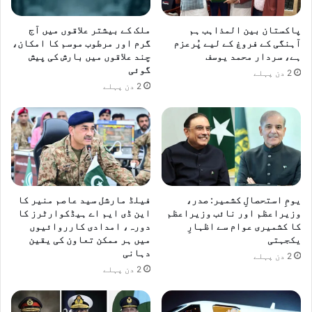
ں
ڈ
پاکستان بین المذاہب ہم
ملک کے بیشتر علاقوں میں آج
و
آہنگی کے فروغ کے لیے پُرعزم
گرم اور مرطوب موسم کا امکان،
ب
ہے، سردار محمد یوسف
چند علاقوں میں بارش کی پیش
م
گوئی
2 دن پہلے
ر
2 دن پہلے
ن
ا
چ
ا
ہ
ی
ے
،
یومِ استحصالِ کشمیر: صدر،
فیلڈ مارشل سید عاصم منیر کا
و
وزیراعظم اور نائب وزیراعظم
این ڈی ایم اے ہیڈکوارٹرز کا
ز
کا کشمیری عوام سے اظہارِ
دورہ، امدادی کارروائیوں
یکجہتی
میں ہر ممکن تعاون کی یقین
ی
دہانی
ر
2 دن پہلے
ا
2 دن پہلے
ط
ل