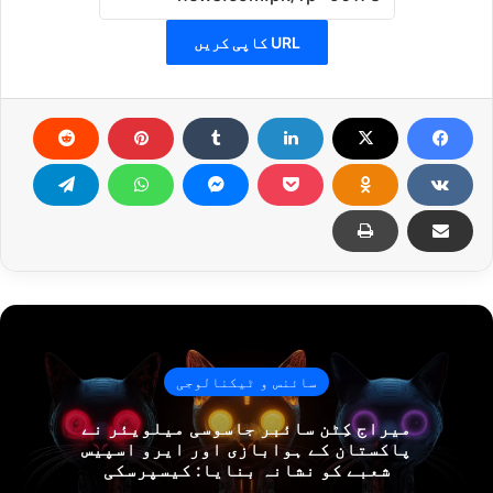
URL کاپی کریں
سائنس و ٹیکنالوجی
میراج کِٹن سائبر جاسوسی میلویئر نے
پاکستان کے ہوابازی اور ایرو اسپیس
شعبے کو نشانہ بنایا: کیسپرسکی