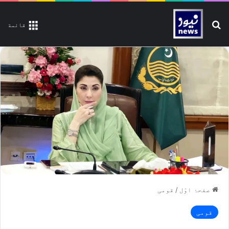
تلاش کیجیے
قائمة
صفحۂ اوّل
/
قومی
قومی