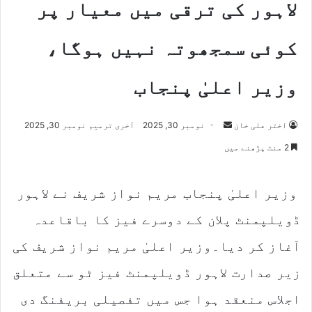
لاہور کی ترقی میں معیار پر
کوئی سمجھوتہ نہیں ہوگا،
وزیر اعلیٰ پنجاب
اختر علی خان
S
نومبر 30, 2025
آخری ترمیم نومبر 30, 2025
e
2 منٹ پڑھنے میں
n
d
وزیر اعلیٰ پنجاب مریم نواز شریف نے لاہور
a
n
ڈویلپمنٹ پلان کے دوسرے فیز کا باقاعدہ
e
m
آغاز کر دیا۔وزیر اعلیٰ مریم نواز شریف کی
a
زیر صدارت لاہور ڈویلپمنٹ فیز ٹو سے متعلق
i
l
اجلاس منعقد ہوا جس میں تفصیلی بریفنگ دی