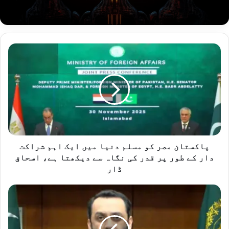
پ
ا
ک
س
ت
ا
ن
م
ص
ر
پاکستان مصر کو مسلم دنیا میں ایک اہم شراکت
ک
دار کے طور پر قدر کی نگاہ سے دیکھتا ہے، اسحاق
و
ڈار
م
س
ع
ل
م
م
ر
د
ا