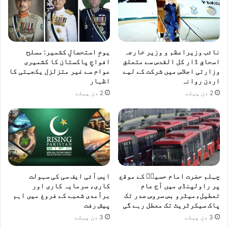
ا
ع
ا
ت
نائب وزیراعظم و وزیر خارجہ
یومِ استحصالِ کشمیر: مسلح
اسحاق ڈار کل القدس سے متعلق
افواجِ پاکستان کا کشمیری
وزارتی اجلاس میں شرکت کے لیے
عوام سے غیر متزلزل یکجہتی کا
اردن روانہ
اظہار
2 دن پہلے
2 دن پہلے
چہلم حضرت امام حسینؓ کے موقع
ایس آئی ایف سی کی سہولت
پر راولپنڈی میں آج عام
کاری، سرمایہ کاری اور
تعطیل،میٹرو بس سروس صدر تک
برآمدی شعبے کے فروغ میں اہم
پاک سیکرٹریٹ تک معطل رہے گی
پیش رفت
3 دن پہلے
3 دن پہلے